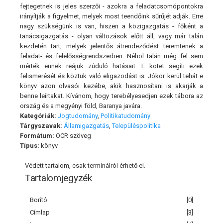
fejtegetnek is jeles szerzői - azokra a feladatcsomópontokra
irányítják a figyelmet, melyek most teendőink sűrűjét adják. Erre
nagy szükségünk is van, hiszen a közigazgatás - főként a
tanácsigazgatás - olyan változások előtt áll, vagy már talán
kezdetén tart, melyek jelentős átrendeződést teremtenek a
feladat- és felelősségrendszerben. Néhol talán még fel sem
mérték ennek reájuk zúduló hatásait. E kötet segíti ezek
felismerését és köztük való eligazodást is. Jókor kerül tehát e
könyv azon olvasói kezébe, akik hasznosítani is akarják a
benne leírtakat. Kívánom, hogy terebélyesedjen ezek tábora az
ország és a megyényi föld, Baranya javára.
Kategóriák:
Jogtudomány
,
Politikatudomány
Tárgyszavak:
Államigazgatás
,
Településpolitika
Formátum:
OCR szöveg
Típus:
könyv
Védett tartalom, csak terminálról érhető el.
Tartalomjegyzék
Borító
[0]
Címlap
[3]