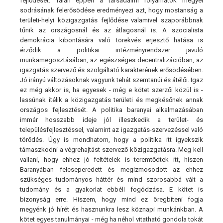
fejlődését. Talán éppen a társadalmi folyamatok megyei
sodrásának felerősödése eredményezi azt, hogy mostanság a
területi-helyi közigazgatás fejlődése valamivel szaporábbnak
tűnik az országosnál és az átlagosnál is. A szocialista
demokrácia kibontására való törekvés erjesztő hatása is
érződik a politikai intézményrendszer javuló
munkamegosztásában, az egészséges decentralizációban, az
igazgatás szervező és szolgáltató karakterének erősödésében.
Jó irányú változásoknak vagyunk tehát szemtanúi és átélői. Igaz
ez még akkor is, ha egyesek - még e kötet szerzői közül is -
lassúnak ítélik a közigazgatás területi és megkésőnek annak
országos fejlesztését. A politika baranyai alkalmazásában
immár hosszabb ideje jól illeszkedik a terület- és
településfejlesztéssel, valamint az igazgatás-szervezéssel való
törődés. Úgy is mondhatom, hogy a politika itt igyekszik
támaszkodni a végrehajtást szervező közigazgatásra. Meg kell
vallani, hogy ehhez jó feltételek is teremtődtek itt, hiszen
Baranyában felcseperedett és megizmosodott az ehhez
szükséges tudományos háttér és mind szorosabbá vált a
tudomány és a gyakorlat ebbéli fogódzása. E kötet is
bizonyság erre. Hiszem, hogy mind ez öregbíteni fogja
megyénk jó hírét és hasznunkra lesz köznapi munkánkban. A
kötet egyes tanulmányai - még ha néhol vitatható gondola tokát