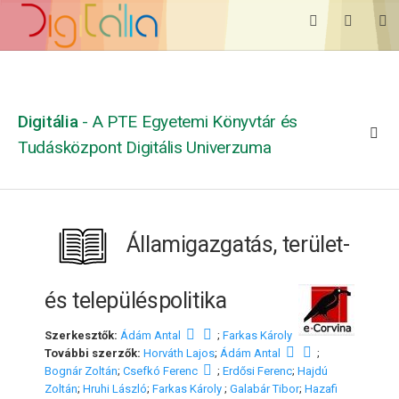
Digitália
- A PTE Egyetemi Könyvtár és
Tudásközpont Digitális Univerzuma
Államigazgatás, terület-
és településpolitika
Szerkesztők:
Ádám Antal
;
Farkas Károly
További szerzők:
Horváth Lajos
;
Ádám Antal
;
Bognár Zoltán
;
Csefkó Ferenc
;
Erdősi Ferenc
;
Hajdú
Zoltán
;
Hruhi László
;
Farkas Károly
;
Galabár Tibor
;
Hazafi