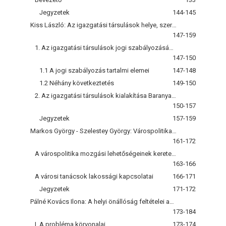
Jegyzetek
144-145
Kiss László: Az igazgatási társulások helye, szerepe és fejlesztésük irányai Baranya megyében
147-159
1. Az igazgatási társulások jogi szabályozásának főbb vonásai. Néhány következtetés
147-150
1.1 A jogi szabályozás tartalmi elemei
147-148
1.2 Néhány következtetés
149-150
2. Az igazgatási társulások kialakítása Baranya megyében. Fejlesztésük főbb irányai
150-157
Jegyzetek
157-159
Markos György - Szelestey György: Várospolitika - lakossági kapcsolatok
161-172
A várospolitika mozgási lehetőségeinek keretei, a befolyásoló tényezők
163-166
A városi tanácsok lakossági kapcsolatai
166-171
Jegyzetek
171-172
Pálné Kovács Ilona: A helyi önállóság feltételei az irányítás területi rendszerében
173-184
I. A probléma körvonalai
173-174