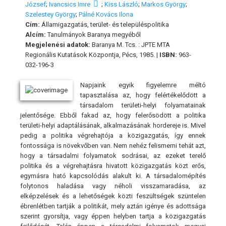
József
;
Ivancsics Imre
;
Kiss László
;
Markos György
;
Szelestey György
;
Pálné Kovács Ilona
Cím:
Államigazgatás, terület- és településpolitika
Alcím:
Tanulmányok Baranya megyéből
Megjelenési adatok:
Baranya M. Tcs. : JPTE MTA
Regionális Kutatások Központja, Pécs, 1985. |
ISBN:
963-
032-196-3
Napjaink egyik figyelemre méltó
tapasztalása az, hogy felértékelődött a
társadalom területi-helyi folyamatainak
jelentősége. Ebből fakad az, hogy felerősödött a politika
területi-helyi adaptálásának, alkalmazásának hordereje is. Mivel
pedig a politika végrehajtója a közigazgatás, így ennek
fontossága is növekvőben van. Nem nehéz felismerni tehát azt,
hogy a társadalmi folyamatok sodrásai, az ezeket terelő
politika és a végrehajtásra hivatott közigazgatás közt erős,
egymásra ható kapcsolódás alakult ki. A társadalomépítés
folytonos haladása vagy néholi visszamaradása, az
elképzelések és a lehetőségek közti feszültségek szüntelen
ébrenlétben tartják a politikát, mely aztán igénye és adottsága
szerint gyorsítja, vagy éppen helyben tartja a közigazgatás