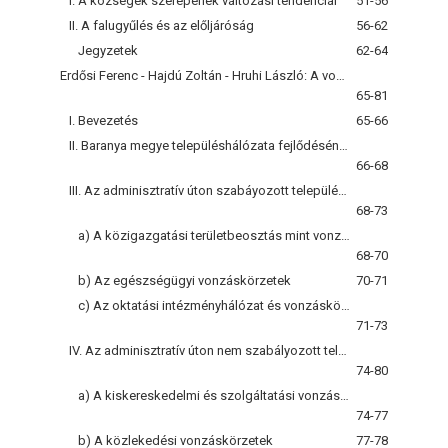
I. A községek szerepének változási tendenciái
51-56
II. A falugyűlés és az előljáróság
56-62
Jegyzetek
62-64
Erdősi Ferenc - Hajdú Zoltán - Hruhi László: A vonzáskörzeti viszonyok alakulása Baranya megyében a felszabadulás óta
65-81
I. Bevezetés
65-66
II. Baranya megye településhálózata fejlődésének főbb tendenciái a felszabadulás óta
66-68
III. Az adminisztratív úton szabáyozott településközi kapcsolatok
68-73
a) A közigazgatási területbeosztás mint vonzáskörzeti faktor
68-70
b) Az egészségügyi vonzáskörzetek
70-71
c) Az oktatási intézményhálózat és vonzáskörzetek területi rendje
71-73
IV. Az adminisztratív úton nem szabályozott településközi kapcsolatok
74-80
a) A kiskereskedelmi és szolgáltatási vonzáskörzet
74-77
b) A közlekedési vonzáskörzetek
77-78