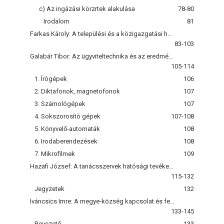
c) Az ingázási körzrtek alakulása
78-80
Irodalom
81
Farkas Károly: A települési és a közigazgatási hálózat
83-103
Galabár Tibor: Az ügyviteltechnika és az eredményesség a közigazgatásban
105-114
1. Írógépek
106
2. Diktafonok, magnetofonok
107
3. Számológépek
107
4. Sokszorosító gépek
107-108
5. Könyvelő-automaták
108
6. Irodaberendezések
108
7. Mikrofilmek
109
Hazafi József: A tanácsszervek hatósági tevékenységének néhány kérdése
115-132
Jegyzetek
132
Iváncsics Imre: A megye-község kapcsolat és fejlesztésének lehetőségei
133-145
Bevezető
133