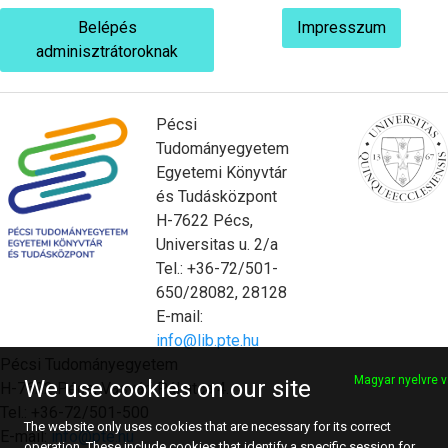
Belépés
Impresszum
adminisztrátoroknak
Pécsi
Tudományegyetem
Egyetemi Könyvtár
és Tudásközpont
H-7622 Pécs,
Universitas u. 2/a
Tel.: +36-72/501-
650/28082, 28128
E-mail:
info@lib.pte.hu
Pécsi Tudományegyetem
Magyar nyelvre v
We use cookies on our site
H-7622 Pécs, Vasvári Pál utca 4.
Tel.: +36-72/501-500
The website only uses cookies that are necessary for its correct
E-mail:
info@pte.hu
operation. These include cookies that identify a specific session for