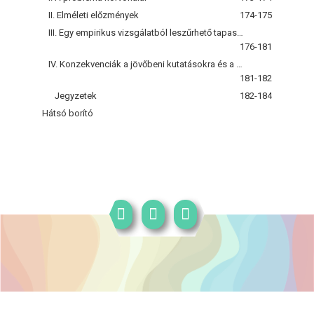
II. Elméleti előzmények
174-175
III. Egy empirikus vizsgálatból leszűrhető tapasztalatok
176-181
IV. Konzekvenciák a jövőbeni kutatásokra és a politikai gyakorlatra nézve
181-182
Jegyzetek
182-184
Hátsó borító