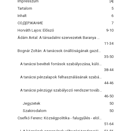
Impresszum
[4]
Tartalom
5
Inhalt
6
СОДЕРЖАНИЕ
7
Horváth Lajos: Előszó
9-10
Ádám Antal: A társadalmi szervezetek Baranya megyében
11-34
Bognár Zoltán: A tanácsok önállóságának gazdasági-pénzügyi megalapozása
35-50
A tanácsi bevételi források szabályozása, különös tekintettel gazdasági önállóságukra és érdekeltségükre
38-44
A tanácsi pénzalapok felhasználásának szabályozása
44-46
A tanácsi pénzügyi szabályozó rendszer továbbfejlesztése
46-50
Jegyzetek
50
Szakirodalom
50
Csefkó Ferenc: Községpolitika - falugyűlés - elöljáróság
51-64