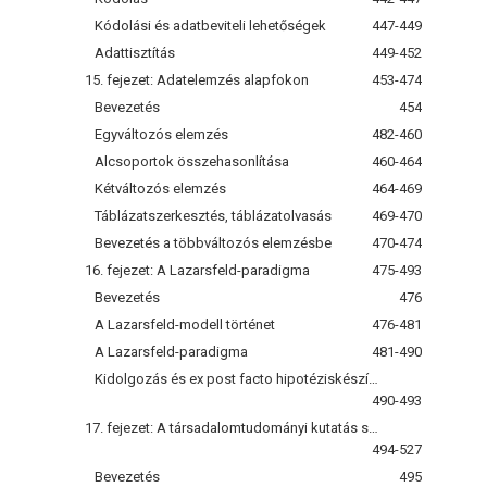
Kódolási és adatbeviteli lehetőségek
447-449
Adattisztítás
449-452
15. fejezet: Adatelemzés alapfokon
453-474
Bevezetés
454
Egyváltozós elemzés
482-460
Alcsoportok összehasonlítása
460-464
Kétváltozós elemzés
464-469
Táblázatszerkesztés, táblázatolvasás
469-470
Bevezetés a többváltozós elemzésbe
470-474
16. fejezet: A Lazarsfeld-paradigma
475-493
Bevezetés
476
A Lazarsfeld-modell történet
476-481
A Lazarsfeld-paradigma
481-490
Kidolgozás és ex post facto hipotéziskészítés
490-493
17. fejezet: A társadalomtudományi kutatás statisztikája
494-527
Bevezetés
495