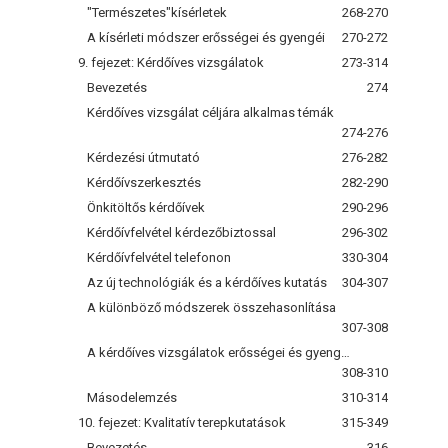
"Természetes"kísérletek
268-270
A kísérleti módszer erősségei és gyengéi
270-272
9. fejezet: Kérdőíves vizsgálatok
273-314
Bevezetés
274
Kérdőíves vizsgálat céljára alkalmas témák
274-276
Kérdezési útmutató
276-282
Kérdőívszerkesztés
282-290
Önkitöltős kérdőívek
290-296
Kérdőívfelvétel kérdezőbiztossal
296-302
Kérdőívfelvétel telefonon
330-304
Az új technológiák és a kérdőíves kutatás
304-307
A különböző módszerek összehasonlítása
307-308
A kérdőíves vizsgálatok erősségei és gyengéi
308-310
Másodelemzés
310-314
10. fejezet: Kvalitatív terepkutatások
315-349
Bevezetés
316