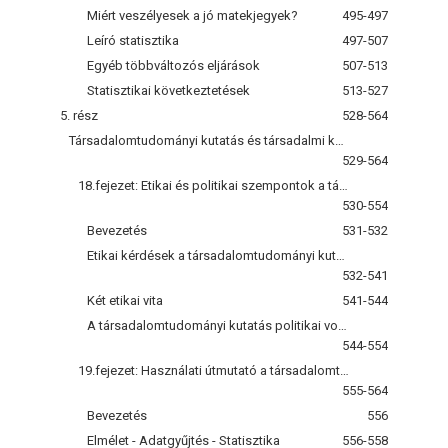
Miért veszélyesek a jó matekjegyek?
495-497
Leíró statisztika
497-507
Egyéb többváltozós eljárások
507-513
Statisztikai következtetések
513-527
5. rész
528-564
Társadalomtudományi kutatás és társadalmi környezete
529-564
18.fejezet: Etikai és politikai szempontok a társadalomtudományi kutatásban
530-554
Bevezetés
531-532
Etikai kérdések a társadalomtudományi kutatásban
532-541
Két etikai vita
541-544
A társadalomtudományi kutatás politikai vonatkozásai
544-554
19.fejezet: Használati útmutató a társadalomtudományi kutatásokhoz
555-564
Bevezetés
556
Elmélet - Adatgyűjtés - Statisztika
556-558