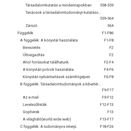
Társadalomkutatás a mindennapokban
558-559
Tanácsok a társadalomtudományi kutatások fogyasztásához
559-564
Zárszó
564
Függelék
F1-F86
A függelék: A könyvtár használata
F1-F8
Bevezetés
F2
Útbaigazítás
F2
Ahol forrásokat találhatunk
F2-F4
A könyvtári polcok használata
F4-F6
Könyvtári nyilvántartások számítógépen
F6-F8
B függelék: Társadalomtudományok a kibertérben
F9-F17
Az e-mail
F9-F12
Levelezőlisták
F12-F13
Gopherek
F13
A világháló(world wide web)
F13-F17
C függelék: A tudományos interjú
F18-F26