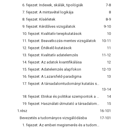
6. fejezet: Indexek, skálák, tipológiák
7-8
7. fejezet: A mintavétel logikája
8
8. fejezet: Kísérletek
8-9
9. fejezet: Kérdőíves vizsgálatok
9-10
10. fejezet: Kvalitatív terepkutatások
10
11. fejezet: Beavatkozás-mentes vizsgálatok
10-11
12. fejezet: Értékelő kutatások
11
13. fejezet: Kvalitatív adatelemzés
11-12
14. fejezet: Az adatok kvantifikálása
12
15. fejezet: Adatelemzés alapfokon
12-13
16. fejezet: A Lazarsfeld-paradigma
13
17. fejezet: A társadalomtudományi kutatás statisztikája
13-14
18. fejezet: Etnikai és politikai szempontok a társadalomtudományi kutatásban
14
19. fejezet: Használati útmutató a társadalomtudományi kutatásokhoz
15
1.rész
16-101
Bevezetés a tudományos vizsgálódásba
17-101
1. fejezet: Az emberi megismerés és a tudomány