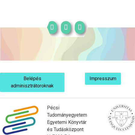
Belépés
Impresszum
adminisztrátoroknak
Pécsi
Tudományegyetem
Egyetemi Könyvtár
és Tudásközpont