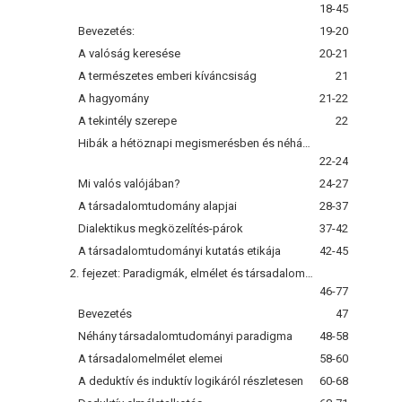
18-45
Bevezetés:
19-20
A valóság keresése
20-21
A természetes emberi kíváncsiság
21
A hagyomány
21-22
A tekintély szerepe
22
Hibák a hétöznapi megismerésben és néhány megoldás
22-24
Mi valós valójában?
24-27
A társadalomtudomány alapjai
28-37
Dialektikus megközelítés-párok
37-42
A társadalomtudományi kutatás etikája
42-45
2. fejezet: Paradigmák, elmélet és társadalomtudományi kutatás
46-77
Bevezetés
47
Néhány társadalomtudományi paradigma
48-58
A társadalomelmélet elemei
58-60
A deduktív és induktív logikáról részletesen
60-68