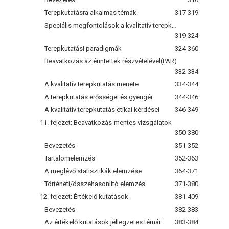
Terepkutatásra alkalmas témák
317-319
Speciális megfontolások a kvalitatív terepkutatásoknál
319-324
Terepkutatási paradigmák
324-360
Beavatkozás az érintettek részvételével(PAR)
332-334
A kvalitatív terepkutatás menete
334-344
A terepkutatás erősségei és gyengéi
344-346
A kvalitatív terepkutatás etikai kérdései
346-349
11. fejezet: Beavatkozás-mentes vizsgálatok
350-380
Bevezetés
351-352
Tartalomelemzés
352-363
A meglévő statisztikák elemzése
364-371
Történeti/összehasonlító elemzés
371-380
12. fejezet: Értékelő kutatások
381-409
Bevezetés
382-383
Az értékelő kutatások jellegzetes témái
383-384