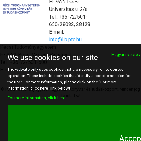
H-7622 Pécs,
Universitas u. 2/a
Tel.: +36-72/501-
650/28082, 28128
E-mail:
info@lib.pte.hu
Pécsi Tudományegyetem
H-7622 Pécs, Vasvári Pál utca 4.
Magyar nyelvre v
We use cookies on our site
Tel.: +36-72/501-500
E-mail:
info@pte.hu
The website only uses cookies that are necessary for its correct
operation. These include cookies that identify a specific session for
the user. For more information, please click on the "For more
information, click here" link below!
© Pécsi Tudományegyetem Egyetemi Könyvtár és Tudásközpont. Minden jog
fenntartva!
For more information, click here
Accep