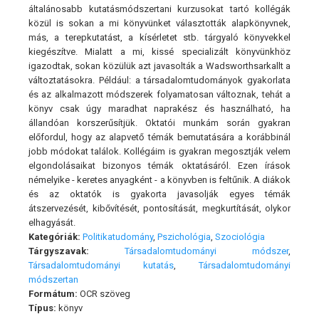
általánosabb kutatásmódszertani kurzusokat tartó kollégák
közül is sokan a mi könyvünket választották alapkönyvnek,
más, a terepkutatást, a kísérletet stb. tárgyaló könyvekkel
kiegészítve. Mialatt a mi, kissé specializált könyvünkhöz
igazodtak, sokan közülük azt javasolták a Wadsworthsarkallt a
változtatásokra. Például: a társadalomtudományok gyakorlata
és az alkalmazott módszerek folyamatosan változnak, tehát a
könyv csak úgy maradhat naprakész és használható, ha
állandóan korszerűsítjük. Oktatói munkám során gyakran
előfordul, hogy az alapvető témák bemutatására a korábbinál
jobb módokat találok. Kollégáim is gyakran megosztják velem
elgondolásaikat bizonyos témák oktatásáról. Ezen írások
némelyike - keretes anyagként - a könyvben is feltűnik. A diákok
és az oktatók is gyakorta javasolják egyes témák
átszervezését, kibővítését, pontosítását, megkurtítását, olykor
elhagyását.
Kategóriák:
Politikatudomány
,
Pszichológia
,
Szociológia
Tárgyszavak:
Társadalomtudományi módszer
,
Társadalomtudományi kutatás
,
Társadalomtudományi
módszertan
Formátum:
OCR szöveg
Típus:
könyv