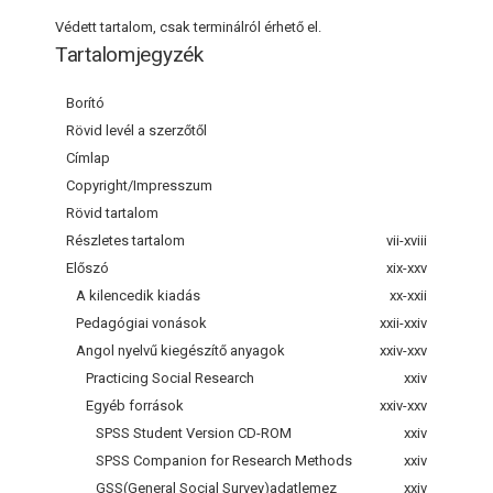
Védett tartalom, csak terminálról érhető el.
Tartalomjegyzék
Borító
Rövid levél a szerzőtől
Címlap
Copyright/Impresszum
Rövid tartalom
Részletes tartalom
vii-xviii
Előszó
xix-xxv
A kilencedik kiadás
xx-xxii
Pedagógiai vonások
xxii-xxiv
Angol nyelvű kiegészítő anyagok
xxiv-xxv
Practicing Social Research
xxiv
Egyéb források
xxiv-xxv
SPSS Student Version CD-ROM
xxiv
SPSS Companion for Research Methods
xxiv
GSS(General Social Survey)adatlemez
xxiv