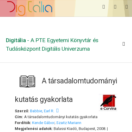
Digitália
- A PTE Egyetemi Könyvtár és
Tudásközpont Digitális Univerzuma
A társadalomtudományi
kutatás gyakorlata
Szerző:
Babbie, Earl R.
Cím:
A társadalomtudományi kutatás gyakorlata
Fordítók:
Kende Gábor
;
Szaitz Mariann
Megjelenési adatok:
Balassi Kiadó, Budapest, 2008. |