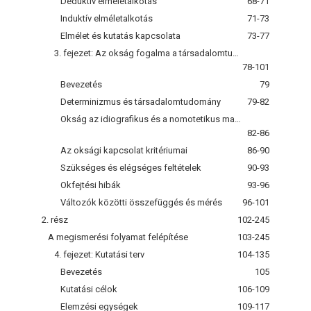
Deduktív elméletalkotás
68-71
Induktív elméletalkotás
71-73
Elmélet és kutatás kapcsolata
73-77
3. fejezet: Az okság fogalma a társadalomtudományi kutatásban
78-101
Bevezetés
79
Determinizmus és társadalomtudomány
79-82
Okság az idiografikus és a nomotetikus magyarázatmodellben
82-86
Az oksági kapcsolat kritériumai
86-90
Szükséges és elégséges feltételek
90-93
Okfejtési hibák
93-96
Változók közötti összefüggés és mérés
96-101
2. rész
102-245
A megismerési folyamat felépítése
103-245
4. fejezet: Kutatási terv
104-135
Bevezetés
105
Kutatási célok
106-109
Elemzési egységek
109-117