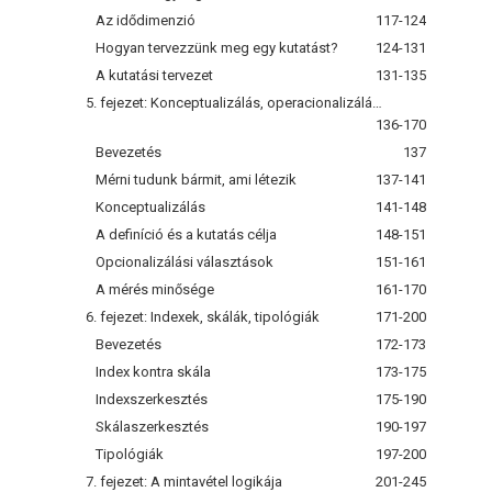
Az idődimenzió
117-124
Hogyan tervezzünk meg egy kutatást?
124-131
A kutatási tervezet
131-135
5. fejezet: Konceptualizálás, operacionalizálás, mérés
136-170
Bevezetés
137
Mérni tudunk bármit, ami létezik
137-141
Konceptualizálás
141-148
A definíció és a kutatás célja
148-151
Opcionalizálási választások
151-161
A mérés minősége
161-170
6. fejezet: Indexek, skálák, tipológiák
171-200
Bevezetés
172-173
Index kontra skála
173-175
Indexszerkesztés
175-190
Skálaszerkesztés
190-197
Tipológiák
197-200
7. fejezet: A mintavétel logikája
201-245