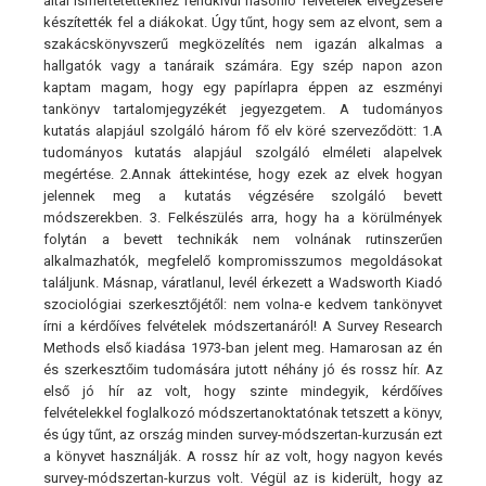
által ismertetettekhez rendkívül hasonló felvételek elvégzésére
készítették fel a diákokat. Úgy tűnt, hogy sem az elvont, sem a
szakácskönyvszerű megközelítés nem igazán alkalmas a
hallgatók vagy a tanáraik számára. Egy szép napon azon
kaptam magam, hogy egy papírlapra éppen az eszményi
tankönyv tartalomjegyzékét jegyezgetem. A tudományos
kutatás alapjául szolgáló három fő elv köré szerveződött: 1.A
tudományos kutatás alapjául szolgáló elméleti alapelvek
megértése. 2.Annak áttekintése, hogy ezek az elvek hogyan
jelennek meg a kutatás végzésére szolgáló bevett
módszerekben. 3. Felkészülés arra, hogy ha a körülmények
folytán a bevett technikák nem volnának rutinszerűen
alkalmazhatók, megfelelő kompromisszumos megoldásokat
találjunk. Másnap, váratlanul, levél érkezett a Wadsworth Kiadó
szociológiai szerkesztőjétől: nem volna-e kedvem tankönyvet
írni a kérdőíves felvételek módszertanáról! A Survey Research
Methods első kiadása 1973-ban jelent meg. Hamarosan az én
és szerkesztőim tudomására jutott néhány jó és rossz hír. Az
első jó hír az volt, hogy szinte mindegyik, kérdőíves
felvételekkel foglalkozó módszertanoktatónak tetszett a könyv,
és úgy tűnt, az ország minden survey-módszertan-kurzusán ezt
a könyvet használják. A rossz hír az volt, hogy nagyon kevés
survey-módszertan-kurzus volt. Végül az is kiderült, hogy az