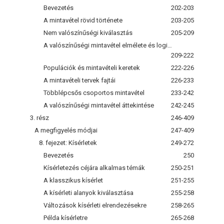
Bevezetés
202-203
A mintavétel rövid története
203-205
Nem valószínűségi kiválasztás
205-209
A valószínűségi mintavétel elmélete és logikája
209-222
Populációk és mintavételi keretek
222-226
A mintavételi tervek fajtái
226-233
Többlépcsős csoportos mintavétel
233-242
A valószínűségi mintavétel áttekintése
242-245
3. rész
246-409
A megfigyelés módjai
247-409
8. fejezet: Kísérletek
249-272
Bevezetés
250
Kísérletezés céjára alkalmas témák
250-251
A klasszikus kísérlet
251-255
A kísérleti alanyok kiválasztása
255-258
Változások kísérleti elrendezésekre
258-265
Példa kísérletre
265-268