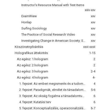
Instructor's Resource Manual with Test Items
xxiv-xxv
ExamWiew
xxv
Honlap
xxv
Surfing Sociology
xxv
The Practice of Social Research Video
xxv
Investigating Change in American Society: Sofware and Workbook
xxv
Köszönetnyilvánítás
xxvi-xxvii
Holografikus áttekintés
1-15
Az egész: 1.hologram
2
Az egész: 2.hologram
2
Az egész: 3.hologram
2-4
Az egész: 4.hologram
4-
1. fejezet: Az emberi megismerés és a tudomány
4
2. fejezet: Paradigmák, elmélet és társadalomtudományi kutatás
5-6
3. fejezet: Az okság fogalma a társadalomtudományi kutatásban
6
4. fejezet: Kutatási terv
6
5. fejezet: Konceptualizálás, operacionalizálás, mérés
6-7