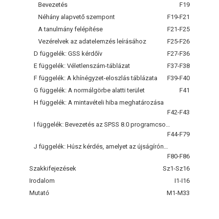
Bevezetés
F19
Néhány alapvető szempont
F19-F21
A tanulmány felépítése
F21-F25
Vezérelvek az adatelemzés leírásához
F25-F26
D függelék: GSS kérdőív
F27-F36
E függelék: Véletlenszám-táblázat
F37-F38
F függelék: A khínégyzet-eloszlás táblázata
F39-F40
G függelék: A normálgörbe alatti terület
F41
H függelék: A mintavételi hiba meghatározása
F42-F43
I függelék: Bevezetés az SPSS 8.0 programcsomag alkalmazásába
F44-F79
J függelék: Húsz kérdés, amelyet az újságírónak egy felmérés eredményeivel kapcsolatban fel kell tennie
F80-F86
Szakkifejezések
Sz1-Sz16
Irodalom
I1-I16
Mutató
M1-M33