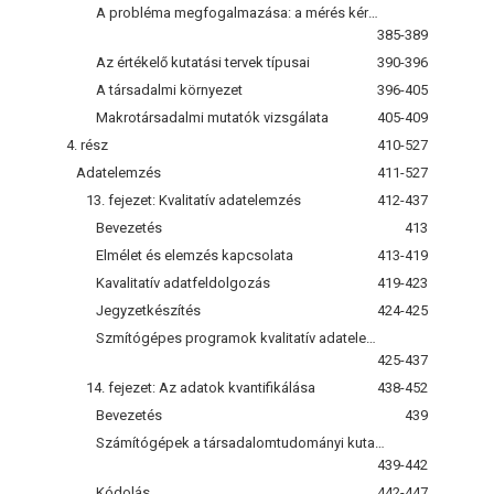
A probléma megfogalmazása: a mérés kérdései
385-389
Az értékelő kutatási tervek típusai
390-396
A társadalmi környezet
396-405
Makrotársadalmi mutatók vizsgálata
405-409
4. rész
410-527
Adatelemzés
411-527
13. fejezet: Kvalitatív adatelemzés
412-437
Bevezetés
413
Elmélet és elemzés kapcsolata
413-419
Kavalitatív adatfeldolgozás
419-423
Jegyzetkészítés
424-425
Szmítógépes programok kvalitatív adatelemzéshez
425-437
14. fejezet: Az adatok kvantifikálása
438-452
Bevezetés
439
Számítógépek a társadalomtudományi kutatásban
439-442
Kódolás
442-447