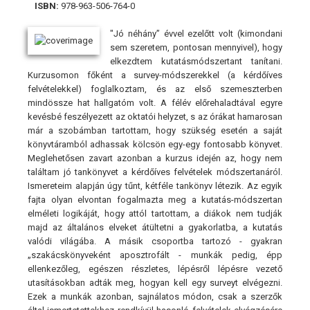
ISBN:
978-963-506-764-0
"Jó néhány” évvel ezelőtt volt (kimondani
sem szeretem, pontosan mennyivel), hogy
elkezdtem kutatásmódszertant tanítani.
Kurzusomon főként a survey-módszerekkel (a kérdőíves
felvételekkel) foglalkoztam, és az első szemeszterben
mindössze hat hallgatóm volt. A félév előrehaladtával egyre
kevésbé feszélyezett az oktatói helyzet, s az órákat hamarosan
már a szobámban tartottam, hogy szükség esetén a saját
könyvtáramból adhassak kölcsön egy-egy fontosabb könyvet.
Meglehetősen zavart azonban a kurzus idején az, hogy nem
találtam jó tankönyvet a kérdőíves felvételek módszertanáról.
Ismereteim alapján úgy tűnt, kétféle tankönyv létezik. Az egyik
fajta olyan elvontan fogalmazta meg a kutatás-módszertan
elméleti logikáját, hogy attól tartottam, a diákok nem tudják
majd az általános elveket átültetni a gyakorlatba, a kutatás
valódi világába. A másik csoportba tartozó - gyakran
„szakácskönyveként aposztrofált - munkák pedig, épp
ellenkezőleg, egészen részletes, lépésről lépésre vezető
utasításokban adták meg, hogyan kell egy surveyt elvégezni.
Ezek a munkák azonban, sajnálatos módon, csak a szerzők