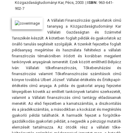
Közgazdaságtudományi Kar, Pécs, 2003. |
ISBN:
963-641-
902-7
A Vállalati Finanszírozási gyakorlatok című
tananyag a Közgazdaságtudományi Kar
Vállalati Gazdaságtan és Számvitel
Tanszékén készült. A kötetben foglalt példák és gyakorlatok az
önálló tanulás segítését szolgálják. A tizenkét fejezetbe foglalt
példaanyag megértése és használata feltételezi a vállalati
finanszírozás témakörében íródott és korábban megjelent
tankönyvek anyagának ismeretét. Ezek között említhető Bélyácz
Iván: Vállalati tőkefinanszírozás, Tőkeberuházási és
finanszírozási valamint Tőkefinanszírozási számítások című
könyve továbbá Ulbert József: Vállalat-értékelés és Értékpapír-
értékelés című anyaga. A példa- és gyakorlat anyag fejezetei
lényegében követik az említett tankönyvek tartalmi szerkezetét,
valamint a Vállalati finanszírozás című tantárgy előadásainak
menetét. Az első fejezetben a kamatszámítás, a diszkontálás
és a járadékszámítás, a másodikban a kockázat és megtérülés
gyakorló példái találhatók. A harmadik fejezet a forgótőke-
gazdálkodás gyakorlati példáit, a negyedik a pénzügyi mutatók
elemzését tartalmazza. Az ötödik rész a vállalati tőke-