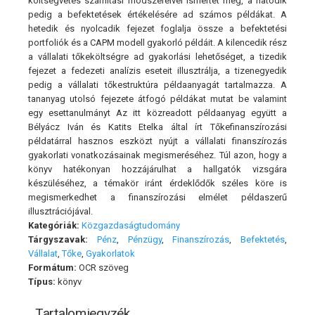
költségvetés számítási módszereivel ismertet meg, a hatodik
pedig a befektetések értékelésére ad számos példákat. A
hetedik és nyolcadik fejezet foglalja össze a befektetési
portfoliók és a CAPM modell gyakorló példáit. A kilencedik rész
a vállalati tőkeköltségre ad gyakorlási lehetőséget, a tizedik
fejezet a fedezeti analízis eseteit illusztrálja, a tizenegyedik
pedig a vállalati tőkestruktúra példaanyagát tartalmazza. A
tananyag utolsó fejezete átfogó példákat mutat be valamint
egy esettanulmányt Az itt közreadott példaanyag együtt a
Bélyácz Iván és Katits Etelka által írt Tőkefinanszírozási
példatárral hasznos eszközt nyújt a vállalati finanszírozás
gyakorlati vonatkozásainak megismeréséhez. Túl azon, hogy a
könyv hatékonyan hozzájárulhat a hallgatók vizsgára
készüléséhez, a témakör iránt érdeklődők széles köre is
megismerkedhet a finanszírozási elmélet példaszerű
illusztrációjával.
Kategóriák:
Közgazdaságtudomány
Tárgyszavak:
Pénz
,
Pénzügy
,
Finanszírozás
,
Befektetés
,
Vállalat
,
Tőke
,
Gyakorlatok
Formátum:
OCR szöveg
Típus:
könyv
Tartalomjegyzék