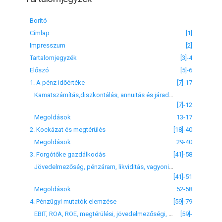
Borító
Címlap
[1]
Impresszum
[2]
Tartalomjegyzék
[3]-4
Előszó
[5]-6
1. A pénz időértéke
[7]-17
Kamatszámítás,diszkontálás, annuitás és járadékszámítás
[7]-12
Megoldások
13-17
2. Kockázat és megtérülés
[18]-40
Megoldások
29-40
3. Forgótőke gazdálkodás
[41]-58
Jövedelmezőség, pénzáram, likviditás, vagyoni helyzet
[41]-51
Megoldások
52-58
4. Pénzügyi mutatók elemzése
[59]-79
EBIT, ROA, ROE, megtérülési, jövedelmezőségi, likviditási ráták
[59]-