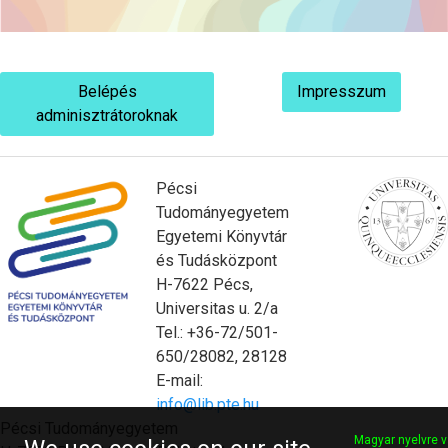
Belépés
Impresszum
adminisztrátoroknak
Pécsi
Tudományegyetem
Egyetemi Könyvtár
és Tudásközpont
H-7622 Pécs,
Universitas u. 2/a
Tel.: +36-72/501-
650/28082, 28128
E-mail:
info@lib.pte.hu
Pécsi Tudományegyetem
Magyar nyelvre v