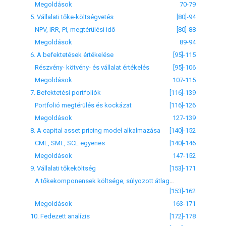
Megoldások
70-79
5. Vállalati tőke-költségvetés
[80]-94
NPV, IRR, Pl, megtérülési idő
[80]-88
Megoldások
89-94
6. A befektetések értékelése
[95]-115
Részvény- kötvény- és vállalat értékelés
[95]-106
Megoldások
107-115
7. Befektetési portfoliók
[116]-139
Portfolió megtérülés és kockázat
[116]-126
Megoldások
127-139
8. A capital asset pricing model alkalmazása
[140]-152
CML, SML, SCL egyenes
[140]-146
Megoldások
147-152
9. Vállalati tőkeköltség
[153]-171
A tőkekomponensek költsége, súlyozott átlagköltség
[153]-162
Megoldások
163-171
10. Fedezett analízis
[172]-178