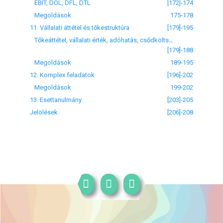
EBIT, DOL, DFL, DTL
[172]-174
Megoldások
175-178
11. Vállalati áttétel és tőkestruktúra
[179]-195
Tőkeáttétel, vállalati érték, adóhatás, csődköltség, optimális tőkestruktúra
[179]-188
Megoldások
189-195
12. Komplex feladatok
[196]-202
Megoldások
199-202
13. Esettanulmány
[203]-205
Jelölések
[206]-208