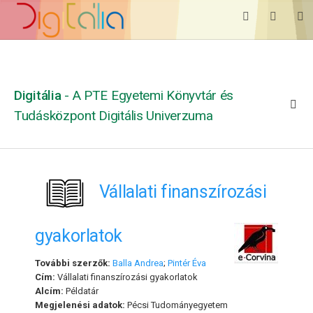
Digitália
- A PTE Egyetemi Könyvtár és
Tudásközpont Digitális Univerzuma
Vállalati finanszírozási
gyakorlatok
További szerzők:
Balla Andrea
;
Pintér Éva
Cím:
Vállalati finanszírozási gyakorlatok
Alcím:
Példatár
Megjelenési adatok:
Pécsi Tudományegyetem