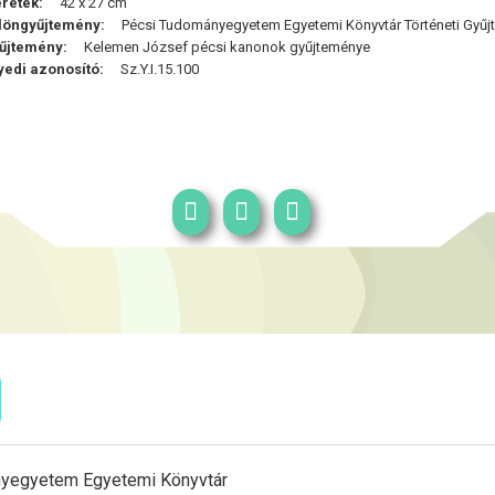
retek:
42 x 27 cm
löngyűjtemény:
Pécsi Tudományegyetem Egyetemi Könyvtár Történeti Gyűjt
űjtemény:
Kelemen József pécsi kanonok gyűjteménye
yedi azonosító:
Sz.Y.I.15.100
yegyetem Egyetemi Könyvtár