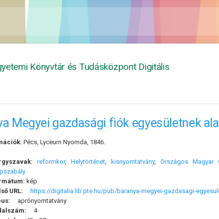
yetemi Könyvtár és Tudásközpont Digitális
ya Megyei gazdasági fiók egyesületnek al
mációk:
Pécs, Lyceum Nyomda, 1846.
rgyszavak:
reformkor
,
Helytörténet
,
kisnyomtatvány
,
Országos Magyar G
apszabály
rmátum:
kép
lső URL:
https://digitalia.lib.pte.hu/pub/baranya-megyei-gazdasagi-egyesu
pus:
aprónyomtatvány
dalszám:
4