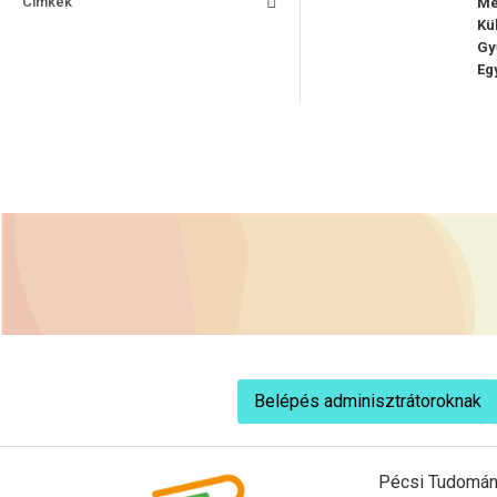
Címkék
Mé
Kü
Gy
Eg
Belépés adminisztrátoroknak
Pécsi Tudomán