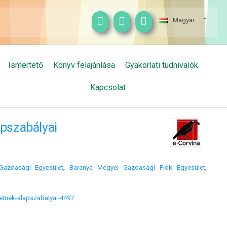
Magyar
Ismertető
Könyv felajánlása
Gyakorlati tudnivalók
Kapcsolat
apszabályai
azdasági Egyesület
,
Baranya Megyei Gazdasági Fiók Egyesület
,
letnek-alapszabalyai-4497