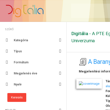
SZŰRŐ
Digitália
- A PTE Eg
Univerzuma
Kategória
Típus
A Baran
Formátum
Megjelenítési infor
Megjelenés éve
Tá
Nyelv
al
Fo
Kü
Tí
Ol