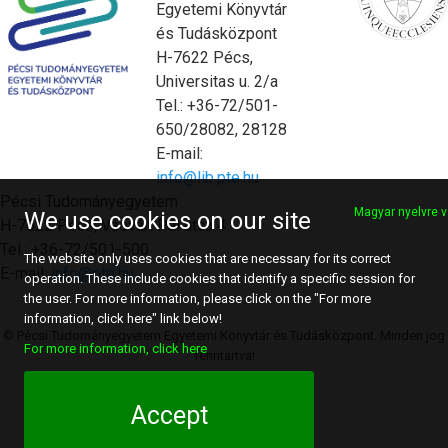
Egyetemi Könyvtár
és Tudásközpont
H-7622 Pécs,
Universitas u. 2/a
Tel.: +36-72/501-
650/28082, 28128
E-mail:
info@lib.pte.hu
Pécsi Tudományegyetem
Magyar nyelvre v
We use cookies on our site
H-7622 Pécs, Vasvári Pál utca 4.
Tel.: +36-72/501-500
The website only uses cookies that are necessary for its correct
E-mail:
info@pte.hu
operation. These include cookies that identify a specific session for
the user. For more information, please click on the "For more
information, click here" link below!
© Pécsi Tudományegyetem Egyetemi Könyvtár és Tudásközpont. Minden jog
For more information, click here
fenntartva!
Accept