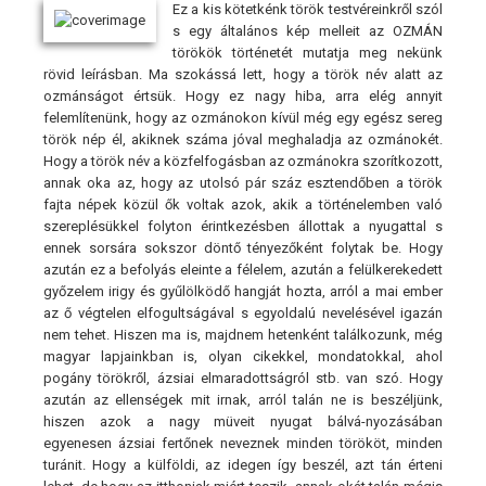
Ez a kis kötetkénk török testvéreinkről szól
s egy általános kép melleit az OZMÁN
törökök történetét mutatja meg nekünk
rövid leírásban. Ma szokássá lett, hogy a török név alatt az
ozmánságot értsük. Hogy ez nagy hiba, arra elég annyit
felemlítenünk, hogy az ozmánokon kívül még egy egész sereg
török nép él, akiknek száma jóval meghaladja az ozmánokét.
Hogy a török név a közfelfogásban az ozmánokra szorítkozott,
annak oka az, hogy az utolsó pár száz esztendőben a török
fajta népek közül ők voltak azok, akik a történelemben való
szereplésükkel folyton érintkezésben állottak a nyugattal s
ennek sorsára sokszor döntő tényezőként folytak be. Hogy
azután ez a befolyás eleinte a félelem, azután a felülkerekedett
győzelem irigy és gyűlölködő hangját hozta, arról a mai ember
az ő végtelen elfogultságával s egyoldalú nevelésével igazán
nem tehet. Hiszen ma is, majdnem hetenként találkozunk, még
magyar lapjainkban is, olyan cikekkel, mondatokkal, ahol
pogány törökről, ázsiai elmaradottságról stb. van szó. Hogy
azután az ellenségek mit irnak, arról talán ne is beszéljünk,
hiszen azok a nagy müveit nyugat bálvá-nyozásában
egyenesen ázsiai fertőnek neveznek minden törököt, minden
turánit. Hogy a külföldi, az idegen így beszél, azt tán érteni