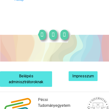
Belépés
Impresszum
adminisztrátoroknak
Pécsi
Tudományegyetem