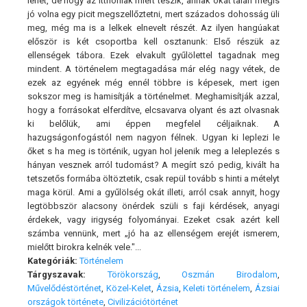
lehet, de hogy az itthoniak miért teszik, annak okát talán mégis
jó volna egy picit megszellőztetni, mert százados dohosság üli
meg, még ma is a lelkek elnevelt részét. Az ilyen hangúakat
először is két csoportba kell osztanunk: Első részük az
ellenségek tábora. Ezek elvakult gyűlölettel tagadnak meg
mindent. A történelem megtagadása már elég nagy vétek, de
ezek az egyének még ennél többre is képesek, mert igen
sokszor meg is hamisítják a történelmet. Meghamisítják azzal,
hogy a forrásokat elferdítve, elcsavarva olyant és azt olvasnak
ki belőlük, ami éppen megfelel céljaiknak. A
hazugságonfogástól nem nagyon félnek. Ugyan ki leplezi le
őket s ha meg is történik, ugyan hol jelenik meg a leleplezés s
hányan vesznek arról tudomást? A megírt szó pedig, kivált ha
tetszetős formába öltöztetik, csak repül tovább s hinti a mételyt
maga körül. Ami a gyűlölség okát illeti, arról csak annyit, hogy
legtöbbször alacsony önérdek szüli s faji kérdések, anyagi
érdekek, vagy irigység folyományai. Ezeket csak azért kell
számba vennünk, mert „jó ha az ellenségem erejét ismerem,
mielőtt birokra kelnék vele."...
Kategóriák:
Történelem
Tárgyszavak:
Törökország
,
Oszmán Birodalom
,
Művelődéstörténet
,
Közel-Kelet
,
Ázsia
,
Keleti történelem
,
Ázsiai
országok története
,
Civilizációtörténet