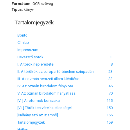
Formátum:
OCR szöveg
Típus:
könyv
Tartalomjegyzék
Borító
Címlap
Impresszum
Bevezető sorok
3
I. A török nép eredete
8
II. A törökök az európai történelem színpadán
23
III. Az ozmán nemzeti állam kiépítése
33
IV. Az ozmán birodalom fénykora
45
V. Az ozmán birodalom hanyatlása
70
[VI.] A reformok korszaka
115
[VII.] Török testvéreink ellenségei
150
[Néhány szó az izlamról]
155
Tartalomjegyzék
159
Hátlap