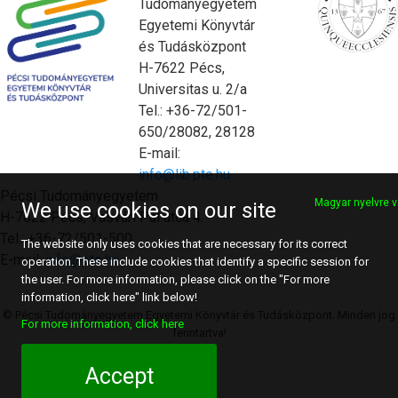
Tudományegyetem
Egyetemi Könyvtár
és Tudásközpont
H-7622 Pécs,
Universitas u. 2/a
Tel.: +36-72/501-
650/28082, 28128
E-mail:
info@lib.pte.hu
Pécsi Tudományegyetem
Magyar nyelvre v
We use cookies on our site
H-7622 Pécs, Vasvári Pál utca 4.
Tel.: +36-72/501-500
The website only uses cookies that are necessary for its correct
E-mail:
info@pte.hu
operation. These include cookies that identify a specific session for
the user. For more information, please click on the "For more
information, click here" link below!
© Pécsi Tudományegyetem Egyetemi Könyvtár és Tudásközpont. Minden jog
For more information, click here
fenntartva!
Accept