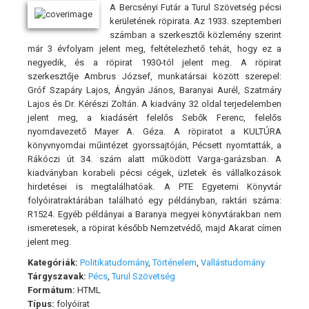
A Bercsényi Futár a Turul Szövetség pécsi
kerületének röpirata. Az 1933. szeptemberi
számban a szerkesztői közlemény szerint
már 3 évfolyam jelent meg, feltételezhető tehát, hogy ez a
negyedik, és a röpirat 1930-tól jelent meg. A röpirat
szerkesztője Ambrus József, munkatársai között szerepel:
Gróf Szapáry Lajos, Ángyán János, Baranyai Aurél, Szatmáry
Lajos és Dr. Kérészi Zoltán. A kiadvány 32 oldal terjedelemben
jelent meg, a kiadásért felelős Sebők Ferenc, felelős
nyomdavezető Mayer A. Géza. A röpiratot a KULTÚRA
könyvnyomdai műintézet gyorssajtóján, Pécsett nyomtatták, a
Rákóczi út 34. szám alatt működött Varga-garázsban. A
kiadványban korabeli pécsi cégek, üzletek és vállalkozások
hirdetései is megtalálhatóak. A PTE Egyetemi Könyvtár
folyóiratraktárában található egy példányban, raktári száma:
R1524. Egyéb példányai a Baranya megyei könyvtárakban nem
ismeretesek, a röpirat később Nemzetvédő, majd Akarat címen
jelent meg.
Kategóriák:
Politikatudomány
,
Történelem
,
Vallástudomány
Tárgyszavak:
Pécs
,
Turul Szövetség
Formátum:
HTML
Típus:
folyóirat