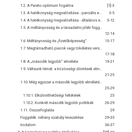
1.2. A Pareto-optimum fogalma
[1]-3
1.3. A hatékonyság megvalósítása - parciális egyensúlyban
3-5
1.4. A hatékonyság megvalósítása - általános egyensúlyban
5-12
1.5. A méltányosság és a társadalmi jóléti függvény
12-14
1.6. Méltányosság és „fizetőképesség”
15-17
1.7. Megtámadható piacok vagy tökéletes verseny?
17-18
1.8. A „második legjobb” elmélete
19-21
1.9. Váltsunk témát: a közösségi döntések elmélete
21-25
1.10. Még egyszer a második legjobb elméletéről
25-29
1.10.1. Elkülöníthetőségi feltételek
25
1.10.2. Konkrét második legjobb politikák
26-29
1.11. Összefoglalás
29
Függelék: néhány szabály levezetése
29-35
Irodalom
36-37