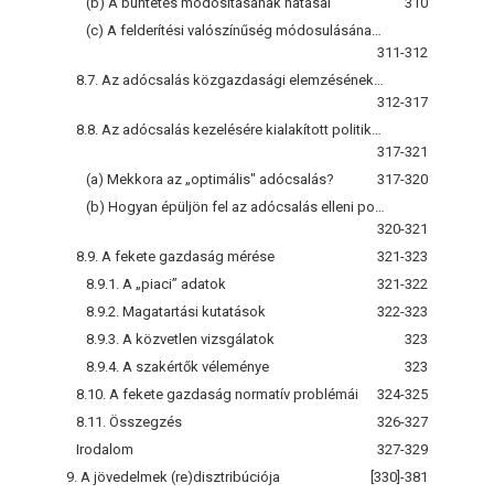
(b) A büntetés módosításának hatásai
310
(c) A felderítési valószínűség módosulásának hatása
311-312
8.7. Az adócsalás közgazdasági elemzésének bírálata
312-317
8.8. Az adócsalás kezelésére kialakított politikák
317-321
(a) Mekkora az „optimális" adócsalás?
317-320
(b) Hogyan épüljön fel az adócsalás elleni politika?
320-321
8.9. A fekete gazdaság mérése
321-323
8.9.1. A „piaci” adatok
321-322
8.9.2. Magatartási kutatások
322-323
8.9.3. A közvetlen vizsgálatok
323
8.9.4. A szakértők véleménye
323
8.10. A fekete gazdaság normatív problémái
324-325
8.11. Összegzés
326-327
Irodalom
327-329
9. A jövedelmek (re)disztribúciója
[330]-381