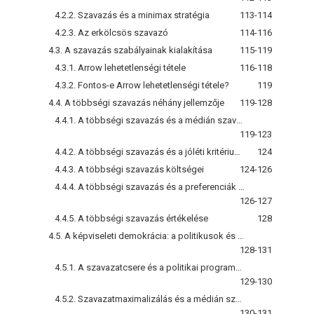
4.2.2. Szavazás és a minimax stratégia
113-114
4.2.3. Az erkölcsös szavazó
114-116
4.3. A szavazás szabályainak kialakítása
115-119
4.3.1. Arrow lehetetlenségi tétele
116-118
4.3.2. Fontos-e Arrow lehetetlenségi tétele?
119
4.4. A többségi szavazás néhány jellemzője
119-128
4.4.1. A többségi szavazás és a médián szavazó
119-123
4.4.2. A többségi szavazás és a jóléti kritériumok
124
4.4.3. A többségi szavazás költségei
124-126
4.4.4. A többségi szavazás és a preferenciák intenzitása
126-127
4.4.5. A többségi szavazás értékelése
128
4.5. A képviseleti demokrácia: a politikusok és a politikai pártok szerepe
128-131
4.5.1. A szavazatcsere és a politikai programok
129-130
4.5.2. Szavazatmaximalizálás és a médián szavazó szabálya
130-131