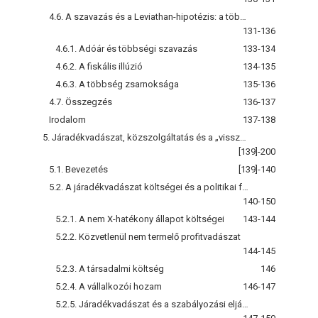
4.6. A szavazás és a Leviathan-hipotézis: a többségi szavazás „mértéktelen” közkiadásokhoz vezet?
131-136
4.6.1. Adóár és többségi szavazás
133-134
4.6.2. A fiskális illúzió
134-135
4.6.3. A többség zsarnoksága
135-136
4.7. Összegzés
136-137
Irodalom
137-138
5. Járadékvadászat, közszolgáltatás és a „visszatérés a piachoz”
[139]-200
5.1. Bevezetés
[139]-140
5.2. A járadékvadászat költségei és a politikai folyamat
140-150
5.2.1. A nem X-hatékony állapot költségei
143-144
5.2.2. Közvetlenül nem termelő profitvadászat
144-145
5.2.3. A társadalmi költség
146
5.2.4. A vállalkozói hozam
146-147
5.2.5. Járadékvadászat és a szabályozási eljárás