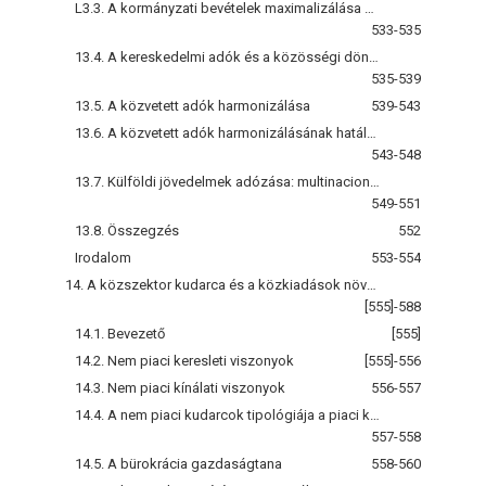
L3.3. A kormányzati bevételek maximalizálása és a csempészet
533-535
13.4. A kereskedelmi adók és a közösségi döntések elmélete: nyomásgyakorló csoportok és járadékvadászat
535-539
13.5. A közvetett adók harmonizálása
539-543
13.6. A közvetett adók harmonizálásának hatályos politikája az Európai Közösségben: az eddig megtett út
543-548
13.7. Külföldi jövedelmek adózása: multinacionális vállalatok
549-551
13.8. Összegzés
552
Irodalom
553-554
14. A közszektor kudarca és a közkiadások növekedése
[555]-588
14.1. Bevezető
[555]
14.2. Nem piaci keresleti viszonyok
[555]-556
14.3. Nem piaci kínálati viszonyok
556-557
14.4. A nem piaci kudarcok tipológiája a piaci kudarcok alapján
557-558
14.5. A bürokrácia gazdaságtana
558-560