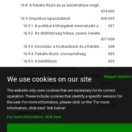
16.8. A fiskális illúzió és az adóstruktúra meghatározása
634-636
16.9. Empirikus tapasztalatok
636-639
16.9.1. A politikai költségeket minimalizáló adórendszer
637
16.9.2. Az átláthatóság hiánya, zavara: bevételrugalmas adórendszerek (az adóautomatizmusok)
637-638
16.9.3. Kivonulás: a közkiadások és a fiskális decentralizáció
638
16.9.4. Fiskális illúzió: a bonyolultság
639
16.9.5. A bérlőillúzió
639
16.9.6. Az adósság és az illúzió
639
16.10. Makró-pénzügyi programok és a politika
640
Magyar nyelvre v
We use cookies on our site
16.11. Reformelképzelések
640-641
The website only uses cookies that are necessary for its correct
16.12. Összegzés
642-643
operation. These include cookies that identify a specific session for
Irodalom
643-644
the user. For more information, please click on the "For more
Név- és tárgymutató
[645]-658
information, click here" link below!
Hátsó borító
For more information, click here