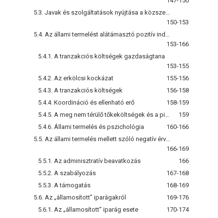
147-150
5.3. Javak és szolgáltatások nyújtása a közszektorban
150-153
5.4. Az állami termelést alátámasztó pozitív indokok
153-166
5.4.1. A tranzakciós költségek gazdaságtana
153-155
5.4.2. Az erkölcsi kockázat
155-156
5.4.3. A tranzakciós költségek
156-158
5.4.4. Koordináció és ellenható erő
158-159
5.4.5. A meg nem térülő tőkeköltségek és a piacok megtámadhatóvá tétele
159
5.4.6. Állami termelés és pszichológia
160-166
5.5. Az állami termelés mellett szóló negatív érvek
166-169
5.5.1. Az adminisztratív beavatkozás
166
5.5.2. A szabályozás
167-168
5.5.3. A támogatás
168-169
5.6. Az „államosított” iparágakról
169-176
5.6.1. Az „államosított” iparág esete
170-174