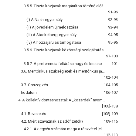
3.5.5. Tiszta közjavak magánúton történő előállítása
91-96
(i) A Nash-egyensúly
92-93
(ii) A jövedelem újraelosztása
93-94
(iii) A Stackelberg-egyensúly
94-95
(iv) A hozzájárulás támogatása
95-96
3.5.6. Tiszta közjavak közösségi szolgáltatása: a Clarke-adó
97-100
3.5.7. A preferencia feltárása nagy és kis csoportban
101
3.6. Meritórikus szükségletek és meritórikus javak
102-104
3.7. Összegzés
104-105
Irodalom
106-107
4. A kollektív döntéshozatal: A „közérdek” nyomában
[108]-138
4.1. Bevezetés
[108]-109
4.2. Miért szavaznak az adófizetők?
109-116
4.2.1. Az egyén számára maga a részvétel jelent hasznot
112-113