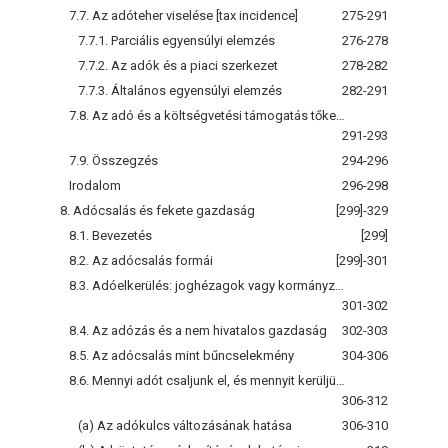
7.7. Az adóteher viselése [tax incidence]
275-291
7.7.1. Parciális egyensúlyi elemzés
276-278
7.7.2. Az adók és a piaci szerkezet
278-282
7.7.3. Általános egyensúlyi elemzés
282-291
7.8. Az adó és a költségvetési támogatás tőkesülése
291-293
7.9. Összegzés
294-296
Irodalom
296-298
8. Adócsalás és fekete gazdaság
[299]-329
8.1. Bevezetés
[299]
8.2. Az adócsalás formái
[299]-301
8.3. Adóelkerülés: joghézagok vagy kormányzati eszközök
301-302
8.4. Az adózás és a nem hivatalos gazdaság
302-303
8.5. Az adócsalás mint bűncselekmény
304-306
8.6. Mennyi adót csaljunk el, és mennyit kerüljünk el legálisan?
306-312
(a) Az adókulcs változásának hatása
306-310