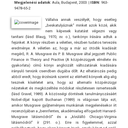
Megjelenési adatok:
Aula, Budapest, 2003. |
ISBN:
963-
9478-65-2
Vállalva annak veszélyét, hogy esetleg
„beskatulyáznak” minket azok közé, akik
nem képesek kutatást végezni vagy
tanítani (lásd Blaug, 1970, xv. o.), tankönyv írására adtuk a
fejünket. A könyv részben a véletlen, részben tudatos tervezés
eredménye. A véletlen az, hogy a már az ötödik kiadását
megérő, R. A. Musgrave és P. B. Musgrave által jegyzett Public
Finance in Theory and Practive (A közpénzügyek elmélete és
gyakorlata) című könyv anglicizált változatának kiadására
irányuló tervünk csendben dugába dőlt. Az elhatározás pedig
abból eredt, hogy érzésünk szerint az elérhető könyvek alig-alig
tesznek kísérletet arra, hogy az alternatív közpénzügyi
nézeteket és megközelítési módokat részletesen ismertessék
(lásd Gravel, 1989). A közösségi döntések tanulmányozásáért
Nobel-díjat kapott Buchanan (1989) is világosan látja ezt,
amikor Musgrave gyűjteményes munkáinak megjelenésekor írt
recenziójában a „bennfentes, akadémiailag elfogadott Harvard-
Musgrave látásmódról” és a „kívülálló Chicago-Virginia
látásmódról” ír (291. o.). Erre is figyelemmel, azzal