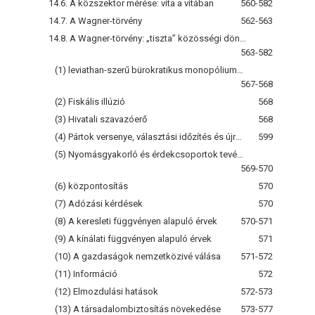
14.6. A közszektor mérése: vita a vitában
560-582
14.7. A Wagner-törvény
562-563
14.8. A Wagner-törvény: „tiszta” közösségi döntés vagy közösségi döntés más magyarázatokkal?
563-582
(1) leviathan-szerű bürokratikus monopóliumok
567-568
(2) Fiskális illúzió
568
(3) Hivatali szavazóerő
568
(4) Pártok versenye, választási időzítés és újraelosztás
599
(5) Nyomásgyakorló és érdekcsoportok tevékenysége
569-570
(6) központosítás
570
(7) Adózási kérdések
570
(8) A keresleti függvényen alapuló érvek
570-571
(9) A kínálati függvényen alapuló érvek
571
(10) A gazdaságok nemzetközivé válása
571-572
(11) Információ
572
(12) Elmozdulási hatások
572-573
(13) A társadalombiztosítás növekedése
573-577