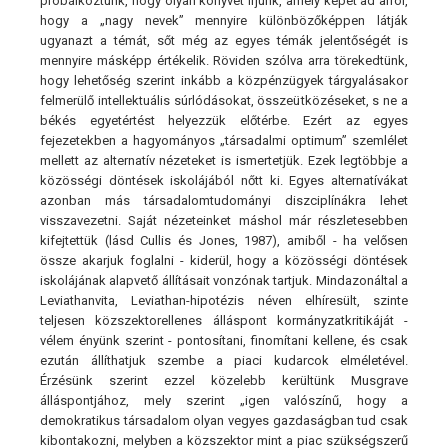
próbálkoztunk, hogy olyan könyvet írjunk, amely képet ad arról,
hogy a „nagy nevek” mennyire különbözőképpen látják
ugyanazt a témát, sőt még az egyes témák jelentőségét is
mennyire másképp értékelik. Röviden szólva arra törekedtünk,
hogy lehetőség szerint inkább a közpénzügyek tárgyalásakor
felmerülő intellektuális súrlódásokat, összeütközéseket, s ne a
békés egyetértést helyezzük előtérbe. Ezért az egyes
fejezetekben a hagyományos „társadalmi optimum” szemlélet
mellett az alternatív nézeteket is ismertetjük. Ezek legtöbbje a
közösségi döntések iskolájából nőtt ki. Egyes alternatívákat
azonban más társadalomtudományi diszciplínákra lehet
visszavezetni. Saját nézeteinket máshol már részletesebben
kifejtettük (lásd Cullis és Jones, 1987), amiből - ha velősen
össze akarjuk foglalni - kiderül, hogy a közösségi döntések
iskolájának alapvető állításait vonzónak tartjuk. Mindazonáltal a
Leviathanvita, Leviathan-hipotézis néven elhíresült, szinte
teljesen közszektorellenes álláspont kormányzatkritikáját -
vélem ényünk szerint - pontosítani, finomítani kellene, és csak
ezután állíthatjuk szembe a piaci kudarcok elméletével.
Érzésünk szerint ezzel közelebb kerültünk Musgrave
álláspontjához, mely szerint „igen valószínű, hogy a
demokratikus társadalom olyan vegyes gazdaságban tud csak
kibontakozni, melyben a közszektor mint a piac szükségszerű