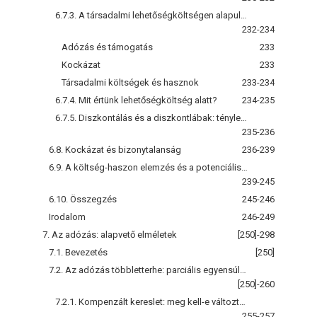
6.7.3. A társadalmi lehetőségköltségen alapuló diszkontláb: a számítás helyes módja
232-234
Adózás és támogatás
233
Kockázat
233
Társadalmi költségek és hasznok
233-234
6.7.4. Mit értünk lehetőségköltség alatt?
234-235
6.7.5. Diszkontálás és a diszkontlábak: tényleg fontosak?
235-236
6.8. Kockázat és bizonytalanság
236-239
6.9. A költség-haszon elemzés és a potenciális Pareto-javulás feltételei
239-245
6.10. Összegzés
245-246
Irodalom
246-249
7. Az adózás: alapvető elméletek
[250]-298
7.1. Bevezetés
[250]
7.2. Az adózás többletterhe: parciális egyensúlyi elemzés
[250]-260
7.2.1. Kompenzált kereslet: meg kell-e változtatni az adónak a keresletet ahhoz, hogy többletteher keletkezzen?
255-257