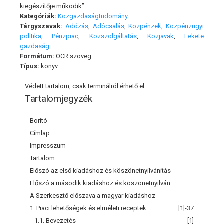
kiegészítője működik”.
Kategóriák:
Közgazdaságtudomány
Tárgyszavak:
Adózás
,
Adócsalás
,
Közpénzek
,
Közpénzügyi
politika
,
Pénzpiac
,
Közszolgáltatás
,
Közjavak
,
Fekete
gazdaság
Formátum:
OCR szöveg
Típus:
könyv
Védett tartalom, csak terminálról érhető el.
Tartalomjegyzék
Borító
Címlap
Impresszum
Tartalom
Előszó az első kiadáshoz és köszönetnyilvánítás
Előszó a második kiadáshoz és köszönetnyilvánítás
A Szerkesztő előszava a magyar kiadáshoz
1. Piaci lehetőségek és elméleti receptek
[1]-37
1.1. Bevezetés
[1]