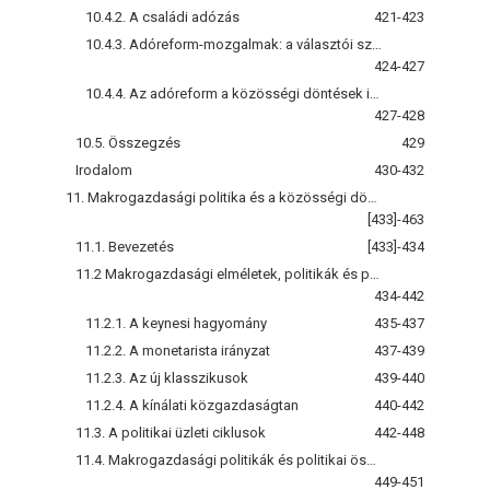
10.4.2. A családi adózás
421-423
10.4.3. Adóreform-mozgalmak: a választói szemlélet
424-427
10.4.4. Az adóreform a közösségi döntések iskolája szerint
427-428
10.5. Összegzés
429
Irodalom
430-432
11. Makrogazdasági politika és a közösségi döntések
[433]-463
11.1. Bevezetés
[433]-434
11.2 Makrogazdasági elméletek, politikák és politikai ösztönzők
434-442
11.2.1. A keynesi hagyomány
435-437
11.2.2. A monetarista irányzat
437-439
11.2.3. Az új klasszikusok
439-440
11.2.4. A kínálati közgazdaságtan
440-442
11.3. A politikai üzleti ciklusok
442-448
11.4. Makrogazdasági politikák és politikai ösztönzők „Európában”
449-451