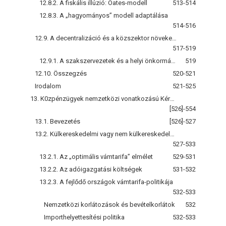
12.8.2. A fiskális illúzió: Oates-modell
513-514
12.8.3. A „hagyományos” modell adaptálása
514-516
12.9. A decentralizáció és a közszektor növekedése
517-519
12.9.1. A szakszervezetek és a helyi önkormányzat kiadásai
519
12.10. Összegzés
520-521
Irodalom
521-525
13. K0zpénzügyek nemzetközi vonatkozású Kérdései
[526]-554
13.1. Bevezetés
[526]-527
13.2. Külkereskedelmi vagy nem külkereskedelmi adók: a kérdés gazdasági elemzése
527-533
13.2.1. Az „optimális vámtarifa” elmélet
529-531
13.2.2. Az adóigazgatási költségek
531-532
13.2.3. A fejlődő országok vámtarifa-politikája
532-533
Nemzetközi korlátozások és bevételkorlátok
532
Importhelyettesítési politika
532-533