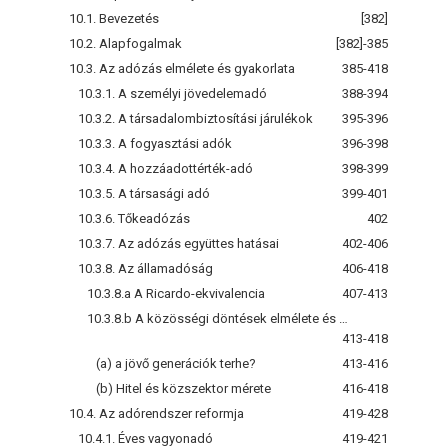
10.1. Bevezetés
[382]
10.2. Alapfogalmak
[382]-385
10.3. Az adózás elmélete és gyakorlata
385-418
10.3.1. A személyi jövedelemadó
388-394
10.3.2. A társadalombiztosítási járulékok
395-396
10.3.3. A fogyasztási adók
396-398
10.3.4. A hozzáadottérték-adó
398-399
10.3.5. A társasági adó
399-401
10.3.6. Tőkeadózás
402
10.3.7. Az adózás együttes hatásai
402-406
10.3.8. Az államadóság
406-418
10.3.8.a A Ricardo-ekvivalencia
407-413
10.3.8.b A közösségi döntések elmélete és az államadósság
413-418
(a) a jövő generációk terhe?
413-416
(b) Hitel és közszektor mérete
416-418
10.4. Az adórendszer reformja
419-428
10.4.1. Éves vagyonadó
419-421