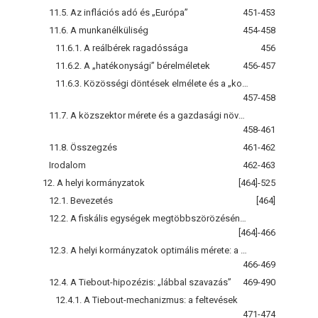
11.5. Az inflációs adó és „Európa”
451-453
11.6. A munkanélküliség
454-458
11.6.1. A reálbérek ragadóssága
456
11.6.2. A „hatékonysági” bérelméletek
456-457
11.6.3. Közösségi döntések elmélete és a „koalíciók”
457-458
11.7. A közszektor mérete és a gazdasági növekedés
458-461
11.8. Összegzés
461-462
Irodalom
462-463
12. A helyi kormányzatok
[464]-525
12.1. Bevezetés
[464]
12.2. A fiskális egységek megtöbbszörözésének jóléti hasznai: a decentralizáció tétele
[464]-466
12.3. A helyi kormányzatok optimális mérete: a klubok elméletének alkalmazása
466-469
12.4. A Tiebout-hipozézis: „lábbal szavazás”
469-490
12.4.1. A Tiebout-mechanizmus: a feltevések
471-474