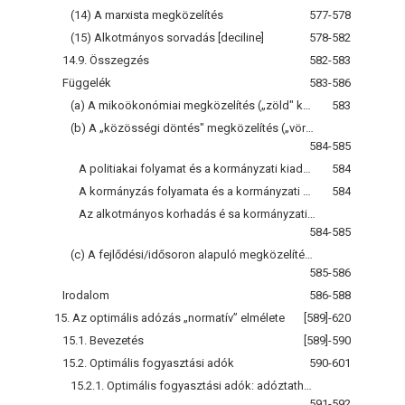
(14) A marxista megközelítés
577-578
(15) Alkotmányos sorvadás [deciline]
578-582
14.9. Összegzés
582-583
Függelék
583-586
(a) A mikoökonómiai megközelítés („zöld" kód)
583
(b) A „közösségi döntés" megközelítés („vörös" kód)
584-585
A politiakai folyamat és a kormányzati kiadások torzulása
584
A kormányzás folyamata és a kormányzati kiadások torzulása
584
Az alkotmányos korhadás é sa kormányzati kiadások torzulása
584-585
(c) A fejlődési/idősoron alapuló megközelítés (sárga)
585-586
Irodalom
586-588
15. Az optimális adózás „normatív” elmélete
[589]-620
15.1. Bevezetés
[589]-590
15.2. Optimális fogyasztási adók
590-601
15.2.1. Optimális fogyasztási adók: adóztatható szabadidő
591-592