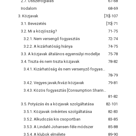
2.7. Összefoglalás
67-68
Irodalom
68-69
3. Közjavak
[70]-107
3.1. Bevezetés
[70]-71
3.2. Mi a közjószág?
71-75
3.2.1. Nem versengő fogyasztás
72-74
3.2.2. A kizárhatóság hiánya
74-75
3.3. A közjavak általános egyensúlyi modellje
75-78
3.4. Tiszta és nem tiszta közjavak
78-82
3.4.1. Kizárhatóság és nem versenyző fogyasztás
78-79
3.4.2. Vegyes javak/kvázi közjavak
79-81
3.4.3. Közös fogyasztás [Consumption Sharing]
81-82
3.5. Potyázás és a közjavak szolgáltatása
82-101
3.5.1. Közjavak önkéntes szolgáltatása
82-83
3.5.2. Alkudozás kis csoportban
83-85
3.5.3. A Lindahl-Johansen-féle módszer
85-88
3.5.4. A klubok elmélete
89-90