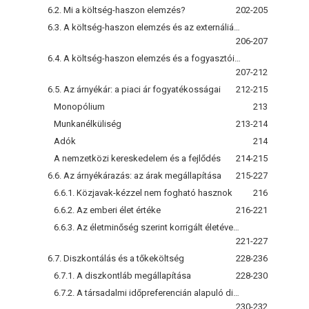
6.2. Mi a költség-haszon elemzés?
202-205
6.3. A költség-haszon elemzés és az externáliák: reál-, illetve pénzbeli hatások
206-207
6.4. A költség-haszon elemzés és a fogyasztói többlet: a hasznok értékelése
207-212
6.5. Az árnyékár: a piaci ár fogyatékosságai
212-215
Monopólium
213
Munkanélküliség
213-214
Adók
214
A nemzetközi kereskedelem és a fejlődés
214-215
6.6. Az árnyékárazás: az árak megállapítása
215-227
6.6.1. Közjavak-kézzel nem fogható hasznok
216
6.6.2. Az emberi élet értéke
216-221
6.6.3. Az életminőség szerint korrigált életévek (Quality adjusted life years-QALY)
221-227
6.7. Diszkontálás és a tőkeköltség
228-236
6.7.1. A diszkontláb megállapítása
228-230
6.7.2. A társadalmi időpreferencián alapuló diszkontláb: a számítás helyes módja
230-232