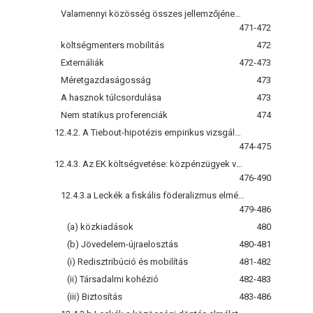
Valamennyi közösség összes jellemzőjének teljes ismerete
471-472
költségmenters mobilitás
472
Externáliák
472-473
Méretgazdaságosság
473
A hasznok túlcsordulása
473
Nem statikus proferenciák
474
12.4.2. A Tiebout-hipotézis empirikus vizsgálatai
474-475
12.4.3. Az EK költségvetése: közpénzügyek vagy közösségi döntések szemlélete
476-490
12.4.3.a Leckék a fiskális föderalizmus elméletéből
479-486
(a) közkiadások
480
(b) Jövedelem-újraelosztás
480-481
(i) Redisztribúció és mobilítás
481-482
(ii) Társadalmi kohézió
482-483
(iii) Biztosítás
483-486