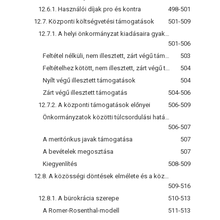
12.6.1. Használói díjak pro és kontra
498-501
12.7. Központi költségvetési támogatások
501-509
12.7.1. A helyi önkormányzat kiadásaira gyakorolt hatás
501-506
Feltétel nélküli, nem illesztett, zárt végű támogatások
503
Feltételhez kötött, nem illesztett, zárt végű támogatások
504
Nyílt végű illesztett támogatások
504
Zárt végű illesztett támogatás
504-506
12.7.2. A központi támogatások előnyei
506-509
Önkormányzatok közötti túlcsordulási hatások
506-507
A meritórikus javak támogatása
507
A bevételek megosztása
507
Kiegyenlítés
508-509
12.8. A közösségi döntések elmélete és a központi költségvetési támogatások: a „légypapírhatás”
509-516
12.8.1. A bürokrácia szerepe
510-513
A Romer-Rosenthal-modell
511-513