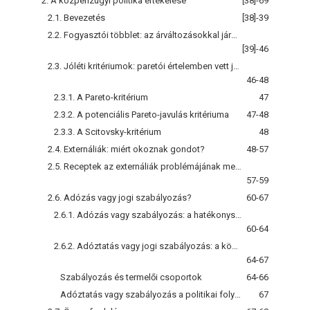
2. A közpénzügyi politika értékelése
[38]-69
2.1. Bevezetés
[38]-39
2.2. Fogyasztói többlet: az árváltozásokkal járó jóléti hatások becslése
[39]-46
2.3. Jóléti kritériumok: paretói értelemben vett javulás és a potenciális Pareto-javulás - vezérfonal a politikák elfogadhatóságának megítéléséhez
46-48
2.3.1. A Pareto-kritérium
47
2.3.2. A potenciális Pareto-javulás kritériuma
47-48
2.3.3. A Scitovsky-kritérium
48
2.4. Externáliák: miért okoznak gondot?
48-57
2.5. Receptek az externáliák problémájának megoldására: a közszektor szerepe és a tranzakciós költségek jelentősége
57-59
2.6. Adózás vagy jogi szabályozás?
60-67
2.6.1. Adózás vagy szabályozás: a hatékonyság összehasonlítása
60-64
2.6.2. Adóztatás vagy jogi szabályozás: a közösségi döntési okfejtés
64-67
Szabályozás és termelői csoportok
64-66
Adóztatás vagy szabályozás a politikai folyamat torzítása
67