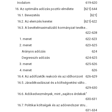
Irodalom
619-620
16. Az optimális adózás pozitív elmélete
[621]-644
16.1. Bevezetés
[621]
16.2. Az elemzés keretei
[621]-622
16.3. A bevételmaximalizáló kormányzat tevékenységét korlátozó adóalkotmány
622-628
1. menet
622-623
2. menet
623-625
Arányos adózás
624
Degresszív adózás
624-625
3. menet
625-626
4. menet
626
16.4. Az adófizetők reakciói és az időhorizont
626-629
16.5. Járadékvadászat és a költségvetési változások
629-630
16.6. Adókedvezmények, mint „sajátos érdekek”
630-631
16.7. Politikai költségek és az adórendszer struktúrájának meghatározása
631-634