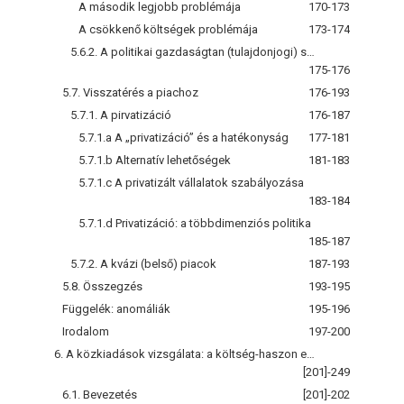
A második legjobb problémája
170-173
A csökkenő költségek problémája
173-174
5.6.2. A politikai gazdaságtan (tulajdonjogi) szemléletmódja
175-176
5.7. Visszatérés a piachoz
176-193
5.7.1. A pirvatizáció
176-187
5.7.1.a A „privatizáció” és a hatékonyság
177-181
5.7.1.b Alternatív lehetőségek
181-183
5.7.1.c A privatizált vállalatok szabályozása
183-184
5.7.1.d Privatizáció: a többdimenziós politika
185-187
5.7.2. A kvázi (belső) piacok
187-193
5.8. Összegzés
193-195
Függelék: anomáliák
195-196
Irodalom
197-200
6. A közkiadások vizsgálata: a költség-haszon elemzés
[201]-249
6.1. Bevezetés
[201]-202