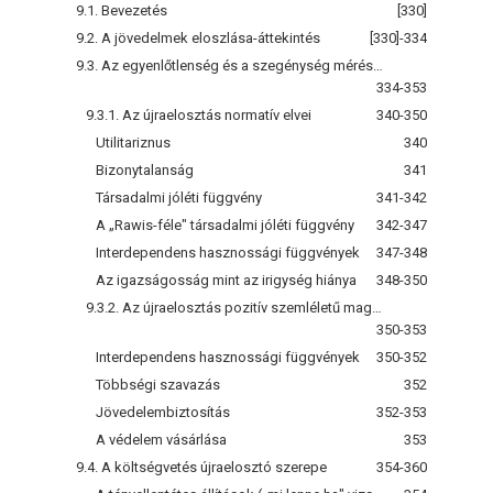
9.1. Bevezetés
[330]
9.2. A jövedelmek eloszlása-áttekintés
[330]-334
9.3. Az egyenlőtlenség és a szegénység mérésének bevett módjai
334-353
9.3.1. Az újraelosztás normatív elvei
340-350
Utilitariznus
340
Bizonytalanság
341
Társadalmi jóléti függvény
341-342
A „Rawis-féle" társadalmi jóléti függvény
342-347
Interdependens hasznossági függvények
347-348
Az igazságosság mint az irigység hiánya
348-350
9.3.2. Az újraelosztás pozitív szemléletű magyarázatai
350-353
Interdependens hasznossági függvények
350-352
Többségi szavazás
352
Jövedelembiztosítás
352-353
A védelem vásárlása
353
9.4. A költségvetés újraelosztó szerepe
354-360