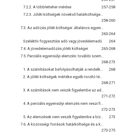
7.2.2. A többletteher mérése
257-258
7.2.3. Jóléti költségek növekvő határköltségek esetén
258-260
7.3. Az adózás jóléti költségei: általános egyensúlyi elemzés
260-264
Szelektív fogyasztási adó vagy jövedelemadó
264
7.4. A jövedelemadózás jóléti költségei
265-268
7.5. Parciális egyensúlyi elemzés: további szempontok
268-273
1. A számításokat befolyásolhatják a rendelkezésre álló adatok
268
2. A jóléti költségek mértéke egyéb torzító tényezők lététől függ
268-271
3. A számítások nem veszik figyelembe az adóbevételek felhasználását
271-272
4. A perciális egyensúlyi elemzés nem veszi figyelembe az általános egyensúlyi („tovagyűrüző") hatásokat
272-273
5. Az elemzések nem veszik figyelembe a bizonytalanságot
273
7.6. A közösségi források határköltsége és a közpolitikai döntések
273-275