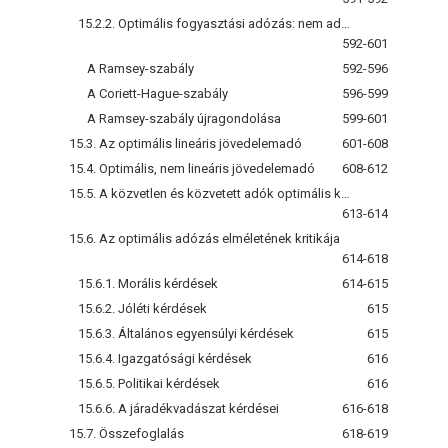
15.2.2. Optimális fogyasztási adózás: nem adóztatható szabadidő
592-601
A Ramsey-szabály
592-596
A Coriett-Hague-szabály
596-599
A Ramsey-szabály újragondolása
599-601
15.3. Az optimális lineáris jövedelemadó
601-608
15.4. Optimális, nem lineáris jövedelemadó
608-612
15.5. A közvetlen és közvetett adók optimális kialakítása
613-614
15.6. Az optimális adózás elméletének kritikája
614-618
15.6.1. Morális kérdések
614-615
15.6.2. Jóléti kérdések
615
15.6.3. Általános egyensúlyi kérdések
615
15.6.4. Igazgatósági kérdések
616
15.6.5. Politikai kérdések
616
15.6.6. A járadékvadászat kérdései
616-618
15.7. Összefoglalás
618-619