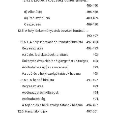
12.4.3.b Leckék a közösségi döntés elméletéből
486-490
(i) Allokáció
486-488
(ii) Redisztribúció
488-489
Összegzés
489-490
12.5. A helyi önkormányzatok bevételi forrásai: helyi ingatlanadó vagy „fejadó”
490-497
12.5.1. A helyi ingatlanadó-rendszer bírálata
492-493
Regresszivítás
492-493
Az üzleti befektetések torzítása
493
Önkényes értékelés/adóigazgatási költségek
493
Adótudatosság [tax awareness]
493
Az adó és a helyi szolgáltatások haszna
493
12.5.2. A fejadó bírálata
493-497
Regresszivítás
493
Adóigazgatási költségek
494
Adótudatosság
494
A fejadó és a helyi szolgáltatások haszna
494-497
12.6. Használói díjak
497-501