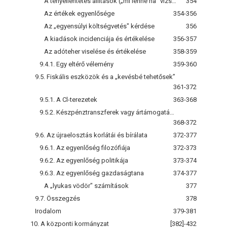
A tényellentétes állítások („mi lenne ha" vizsgálatok) problémája
354
Az értékek egyenlősége
354-356
Az „egyensúlyi költségvetés" kérdése
356
A kiadások incidenciája és értékelése
356-357
Az adóteher viselése és értékelése
358-359
9.4.1. Egy eltérő vélemény
359-360
9.5. Fiskális eszközök és a „kevésbé tehetősek”
361-372
9.5.1. A Cl-terezetek
363-368
9.5.2. Készpénztranszferek vagy ártámogatások, természetbeni transzferek
368-372
9.6. Az újraelosztás korlátái és bírálata
372-377
9.6.1. Az egyenlőség filozófiája
372-373
9.6.2. Az egyenlőség politikája
373-374
9.6.3. Az egyenlőség gazdaságtana
374-377
A „lyukas vödör" számítások
377
9.7. Összegzés
378
Irodalom
379-381
10. A központi kormányzat
[382]-432