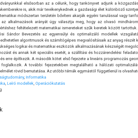
adványunkkal elsősorban az a célunk, hogy tankönyvet adjunk a közgazdász
akemberekre is, akik már tevékenykednek a gazdasági élet különböző szintjei
tematikai módszertan területén bővíteni akarják egyéni tanulással vagy tanf
s az alkalmazások arányát úgy választja meg, hogy az olvasó mindhárom 
értéshez feltételezett matematikai ismereteket szűk keretek között tartottu
lósi Sándor Bevezetés az egyensúlyi és optimalizáló modellek vizsgál
dhetetlen algoritmusok és számítógépes megvalósításaik az anyag részét kép
kséges logikai és matematikai eszközök alkalmazásának készségét megoldott
mozást és annak két speciális esetét, a szállítási és hozzárendelési feladato
k és erre építkezik. A második kötet első fejezete a lineáris programozás 
l foglalkozik. A további fejezetekben megtalálható a hálózati optimaliz
lmélet rövid bemutatása. Az utóbbi témák egymástól függetlenül is olvasható
ságtudomány
,
Informatika
ika
,
Leíró modellek
,
Operációkutatás
g
k