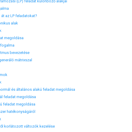
ramozási (LP) feladat különböző alakjai
galma
t az LP feladatokat?
ikus alak
k
dat megoldása
 fogalma
tmus bevezetése
neráló mátrixszal
umok
k
ormál és általános alakú feladat megoldása
 feladat megoldása
ú feladat megoldása
er hatékonyságáról
k
lről korlátozott változók kezelése