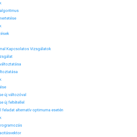
k
algoritmus
ertetése
k
zések
mmal Kapcsolatos Vizsgálatok
zsgálat
áltoztatása
toztatása
k
tése
 új változóval
új feltétellel
feladat alternatív optimuma esetén
k
 programozás
citásvektor