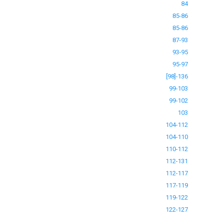
84
85-86
85-86
87-93
93-95
95-97
[98]-136
99-103
99-102
103
104-112
104-110
110-112
112-131
112-117
117-119
119-122
122-127