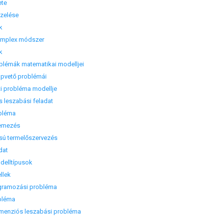
ete
zelése
k
implex módszer
k
lémák matematikai modelljei
vető problémái
 probléma modellje
eszabási feladat
bléma
emezés
 termelőszervezés
dat
elltípusok
llek
amozási probléma
bléma
enziós leszabási probléma