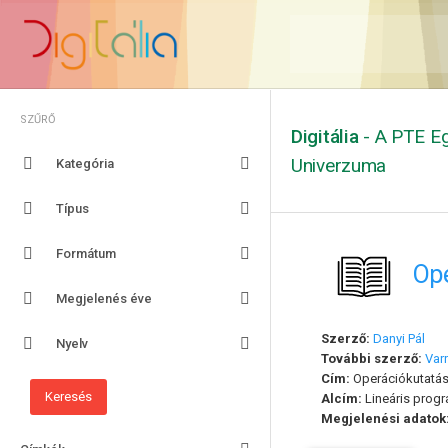
SZŰRŐ
Digitália
- A PTE Eg
Univerzuma
Kategória
Típus
Formátum
Ope
Megjelenés éve
Szerző:
Danyi Pál
Nyelv
További szerző:
Var
Cím:
Operációkutatá
Alcím:
Lineáris prog
Megjelenési adatok