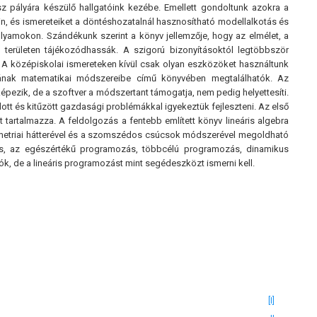
 pályára készülő hallgatóink kezébe. Emellett gondoltunk azokra a
n, és ismereteiket a döntéshozatalnál hasznosítható modellalkotás és
olyamokon. Szándékunk szerint a könyv jellemzője, hogy az elmélet, a
területen tájékozódhassák. A szigorú bizonyításoktól legtöbbször
k. A középiskolai ismereteken kívül csak olyan eszközöket használtunk
atának matematikai módszereibe című könyvében megtalálhatók. Az
ezik, de a szoftver a módszertant támogatja, nem pedig helyettesíti.
 és kitűzött gazdasági problémákkal igyekeztük fejleszteni. Az első
t tartalmazza. A feldolgozás a fentebb említett könyv lineáris algebra
geometriai hátterével és a szomszédos csúcsok módszerével megoldható
álás, az egészértékű programozás, többcélú programozás, dinamikus
k, de a lineáris programozást mint segédeszközt ismerni kell.
[I]