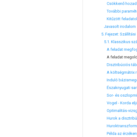
Csökkenő hozadék
További paraméte
Kitűzött feladato
Javasolt irodalom
5. Fejezet: Szállítá
5.1. Klasszikus szál
A feladat megfo
A feladat megold
Disztribúciós táb
A költségmátrix r
Induló bázismeg
Északnyugati sar
Sor- és oszlopmi
Vogel - Korda elj
Optimalitás-vizsg
Hurok a disztribúc
Huroktranszform
Példa az érzékeny