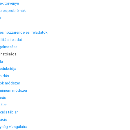
 törvénye
res problémák
k
si és hozzárendelési feladatok
lítási feladat
galmazása
hatósága
la
edukciója
oldás
ok módszer
nimum módszer
árás
álat
iós táblán
áció
ség-vizsgálatra