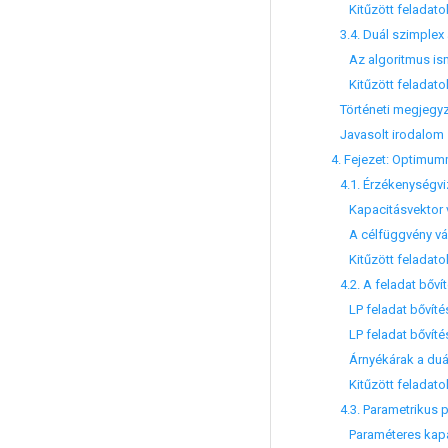
Kitűzött feladato
3.4. Duál szimplex 
Az algoritmus ism
Kitűzött feladato
Történeti megjegy
Javasolt irodalom
4. Fejezet: Optimu
4.1. Érzékenységvi
Kapacitásvektor v
A célfüggvény vál
Kitűzött feladato
4.2. A feladat bőví
LP feladat bővítése
LP feladat bővítése 
Árnyékárak a duál 
Kitűzött feladato
4.3. Parametrikus
Paraméteres kapa