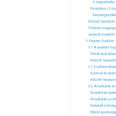
4. Gépterhelési 
Dinamikus LP mo
Készletgazdálko
Kitűzött feladatok
Történeti megjegy
Javasolt irodalom
3. Fejezet: Dualitás
3.1. A dualitás fo
Primál-duál felad
Kitűzött feladato
3.2. Dualitási tétel
A primál és duál f
Kitűzött feladato
3.3. Árnyékárak és 
Árnyékárak nyere
Árnyékárak az árb
Redukált költség
Eljárás gazdasági 