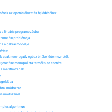
sek az operációkutatás fejlődéséhez
és a lineáris programozásba
termelési problémája
s algebrai modellje
ztései
csak nemnegatív egész értékei értelmezhetők
esztése monopolista termékpiac esetére
 mérethozadék
k
egoldása
rai módszere
s módszerrel
zimplex algoritmus