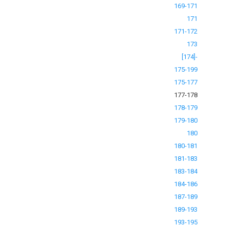
169-171
171
171-172
173
[174]-
175-199
175-177
177-178
178-179
179-180
180
180-181
181-183
183-184
184-186
187-189
189-193
193-195