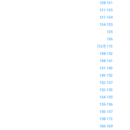
128-131
131-135
131-134
134-135
135
136
[137]-173
138-152
138-141
141-143
143-152
152-157
152-153
154-155
155-156
156-157
158-172
166-169