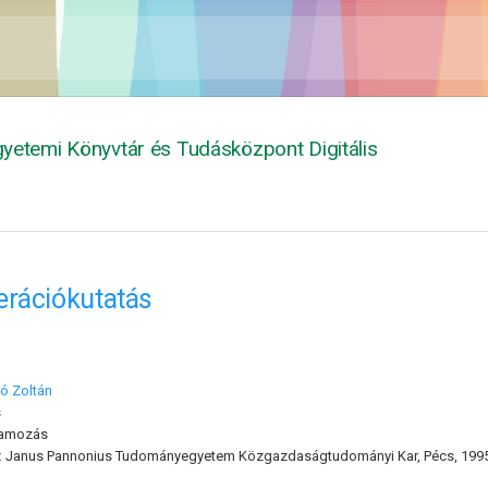
yetemi Könyvtár és Tudásközpont Digitális
rációkutatás
ró Zoltán
s
ramozás
:
Janus Pannonius Tudományegyetem Közgazdaságtudományi Kar, Pécs, 1995