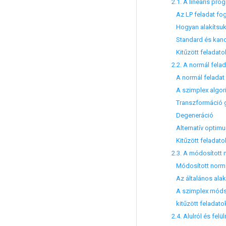
2.1. A lineáris prog
Az LP feladat fo
Hogyan alakítsuk á
Standard és kanon
Kitűzött feladato
2.2. A normál fela
A normál feladat
A szimplex algori
Transzformáció ge
Degeneráció
Alternatív optim
Kitűzött feladato
2.3. A módosított n
Módosított normál
Az általános alak
A szimplex módsz
kitűzött feladato
2.4. Alulról és felü