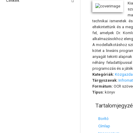
Címkék
Ki
sz
ma
technikai ismeretek é
eltekintettünk és a meg
fel, amelyek Dr. Kom
alkalmazásokhoz elenge
A modellalkotáshoz szü
kötet a lineáris progra
anyagát tekinti alapna
néhány feladattípussa
programozás és a játéke
Kategóriák:
Közgazda
Tárgyszavak:
Infromat
Formátum:
OCR szöve
Típus:
könyv
Tartalomjegyzé
Borító
Címlap