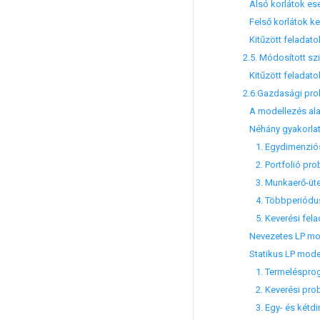
Alsó korlátok es
Felső korlátok ke
Kitűzött feladato
2.5. Módosított sz
Kitűzött feladato
2.6.Gazdasági prob
A modellezés alap
Néhány gyakorlati
1. Egydimenziós l
2. Portfolió pro
3. Munkaerő-üt
4. Többperiódusú
5. Keverési fela
Nevezetes LP mod
Statikus LP mode
1. Termelésprogr
2. Keverési pro
3. Egy- és kétdim