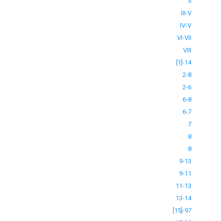
II
III-V
IV-V
VI-VII
VIII
[1]-14
2-8
2-6
6-8
6-7
7
8
8
9-13
9-11
11-13
13-14
[15]-97