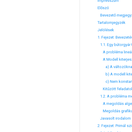
Impresszum
Előszó
Bevezető megjegyzé
Tartalomjegyzék
Jelölések
1. Fejezet: Bevezet
1.1. Egy bútorgyár 
A probléma lineári
A Modell kiterjes
a) A változóknak 
b) A modell kiterj
c) Nem konstans
Kitűzött feladato
1.2. A probléma m
A megoldás algeb
Megoldás grafiku
Javasolt irodalom
2. Fejezet: Primál s