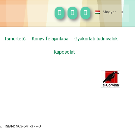
Magyar
Ismertető
Könyv felajánlása
Gyakorlati tudnivalók
Kapcsolat
. |
ISBN:
963-641-377-0