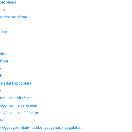
probléma
dell
dási probléma
zések
galma
atpár
k
ek
eladat kapcsolata
k
redukált költségek
ségmaximálás esetén
evétel maximálásakor
ek
egységek relativ hatékonyságának vizsgálatára