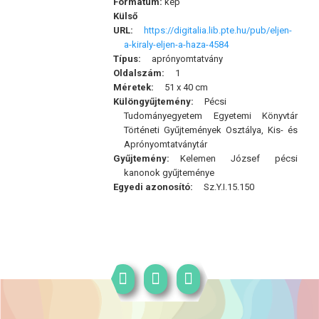
Formátum:
kép
Külső
URL:
https://digitalia.lib.pte.hu/pub/eljen-
a-kiraly-eljen-a-haza-4584
Típus:
aprónyomtatvány
Oldalszám:
1
Méretek:
51 x 40 cm
Különgyűjtemény:
Pécsi
Tudományegyetem Egyetemi Könyvtár
Történeti Gyűjtemények Osztálya, Kis- és
Aprónyomtatványtár
Gyűjtemény:
Kelemen József pécsi
kanonok gyűjteménye
Egyedi azonosító:
Sz.Y.I.15.150