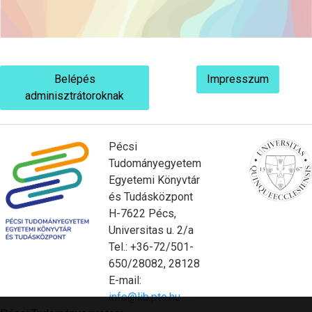
Belépés
Impresszum
adminisztrátoroknak
Pécsi
Tudományegyetem
Egyetemi Könyvtár
és Tudásközpont
H-7622 Pécs,
Universitas u. 2/a
Tel.: +36-72/501-
650/28082, 28128
E-mail:
info@lib.pte.hu