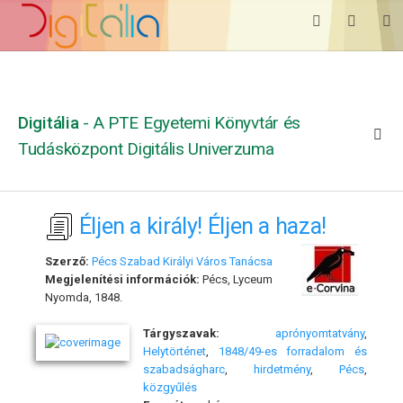
Digitália
- A PTE Egyetemi Könyvtár és
Tudásközpont Digitális Univerzuma
Éljen a király! Éljen a haza!
Szerző:
Pécs Szabad Királyi Város Tanácsa
Megjelenítési információk:
Pécs, Lyceum
Nyomda, 1848.
Tárgyszavak:
aprónyomtatvány
,
Helytörténet
,
1848/49-es forradalom és
szabadságharc
,
hirdetmény
,
Pécs
,
közgyűlés