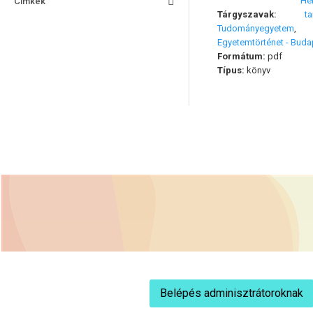
Hel
Címkék
Tárgyszavak:
t
Tudományegyetem
Egyetemtörténet - Buda
Formátum:
pdf
Típus:
könyv
Belépés adminisztrátoroknak