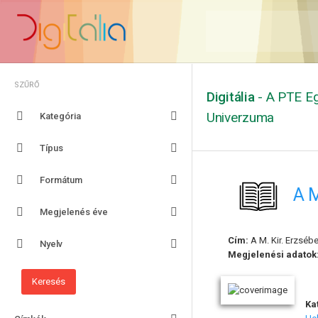
SZŰRŐ
Digitália
- A PTE Eg
Univerzuma
Kategória
Típus
Formátum
A M
Megjelenés éve
Cím:
A M. Kir. Erzséb
Nyelv
Megjelenési adatok
Ka