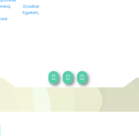
ytörténet
anrend
,
Erzsébet
,
Egyetem
,
pest