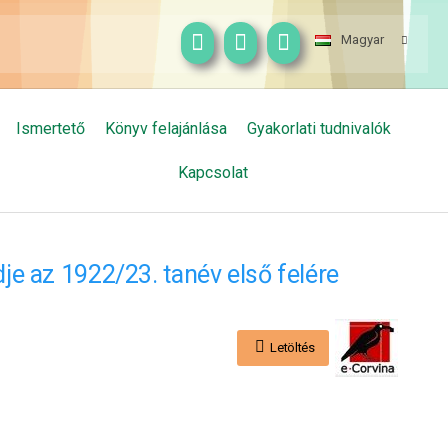
Magyar
Ismertető
Könyv felajánlása
Gyakorlati tudnivalók
Kapcsolat
e az 1922/23. tanév első felére
Letöltés