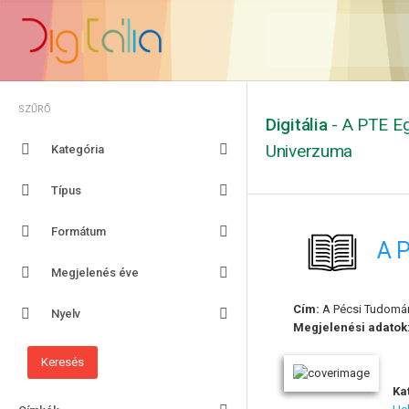
SZŰRŐ
Digitália
- A PTE Eg
Univerzuma
Kategória
Típus
Formátum
A P
Megjelenés éve
Cím:
A Pécsi Tudomány
Nyelv
Megjelenési adatok
Ka