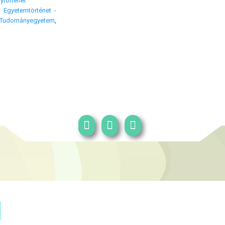
ytörténet
,
Egyetemtörténet -
udományegyetem
,