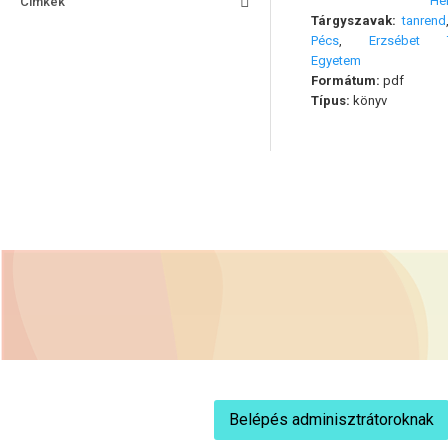
Hel
Címkék
Tárgyszavak:
tanrend
Pécs
,
Erzsébet T
Egyetem
Formátum:
pdf
Típus:
könyv
Belépés adminisztrátoroknak