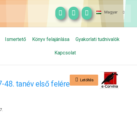
Magyar
Ismertető
Könyv felajánlása
Gyakorlati tudnivalók
Kapcsolat
Letöltés
48. tanév első felére
7.