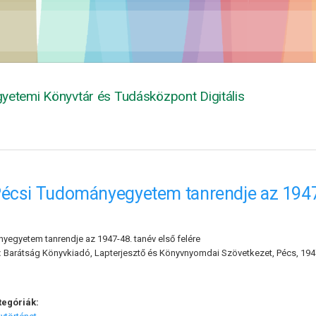
yetemi Könyvtár és Tudásközpont Digitális
écsi Tudományegyetem tanrendje az 1947-
egyetem tanrendje az 1947-48. tanév első felére
:
Barátság Könyvkiadó, Lapterjesztő és Könyvnyomdai Szövetkezet, Pécs, 194
tegóriák: