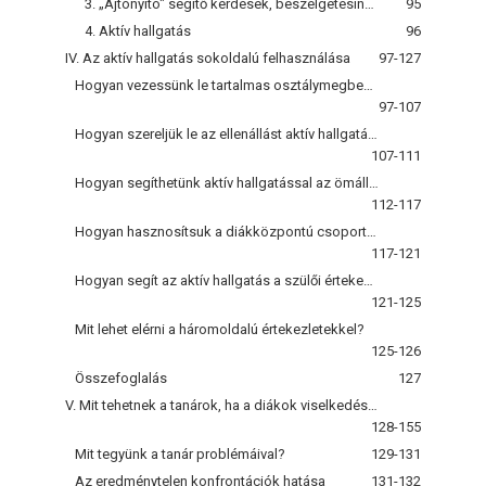
3. „Ajtónyitó" segítő kérdések, beszélgetésindítók
95
4. Aktív hallgatás
96
IV. Az aktív hallgatás sokoldalú felhasználása
97-127
Hogyan vezessünk le tartalmas osztálymegbeszéléseket?
97-107
Hogyan szereljük le az ellenállást aktív hallgatással?
107-111
Hogyan segíthetünk aktív hallgatással az ömállótlan diákoknak?
112-117
Hogyan hasznosítsuk a diákközpontú csoportos megbeszéléseket?
117-121
Hogyan segít az aktív hallgatás a szülői értekezleteken?
121-125
Mit lehet elérni a háromoldalú értekezletekkel?
125-126
Összefoglalás
127
V. Mit tehetnek a tanárok, ha a diákok viselkedése gondot okoz nekik?
128-155
Mit tegyünk a tanár problémáival?
129-131
Az eredménytelen konfrontációk hatása
131-132