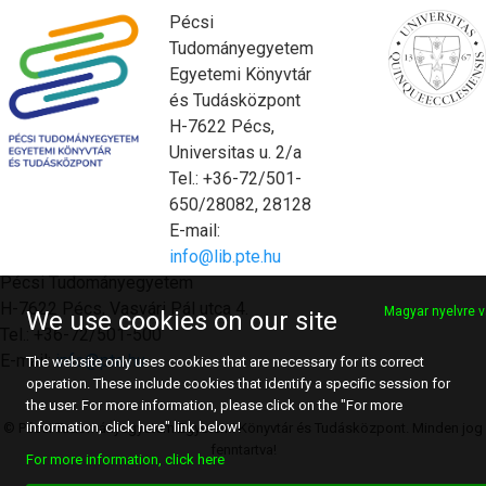
Pécsi
Tudományegyetem
Egyetemi Könyvtár
és Tudásközpont
H-7622 Pécs,
Universitas u. 2/a
Tel.: +36-72/501-
650/28082, 28128
E-mail:
info@lib.pte.hu
Pécsi Tudományegyetem
H-7622 Pécs, Vasvári Pál utca 4.
Magyar nyelvre v
We use cookies on our site
Tel.: +36-72/501-500
E-mail:
info@pte.hu
The website only uses cookies that are necessary for its correct
operation. These include cookies that identify a specific session for
the user. For more information, please click on the "For more
information, click here" link below!
© Pécsi Tudományegyetem Egyetemi Könyvtár és Tudásközpont. Minden jog
fenntartva!
For more information, click here