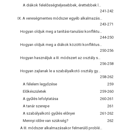
A diákok felelősségteljesebbek, érettebbek lesznek
241-242
IX. A vereségmentes módszer egyéb alkalmazásai az iskolákban
243-271
Hogyan oldjuk meg a tanítási-tanulási konfliktusokat a III. módszerrel?
244-250
Hogyan oldjuk meg a diákok közötti konfliktusokat a III. módszerrel?
250-256
Hogyan használjuk a III. módszert az osztály szabályainak és irányelveinek megalkotására?
256-258
Hogyan zajlanak le a szabályalkotó osztály gyűlések?
258-262
A félelem legyőzése
259
Előkészületek
259-260
A gyűlés lefolytatása
260-261
A tanár szerepe
261
A szabályalkotó gyűlés előnyei
261-262
Mennyi időre van szükség?
262
A III. módszer alkalmazásakor felmerülő problémák