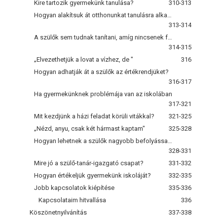
Kire tartozik gyermekünk tanulása?
310-313
Hogyan alakítsuk át otthonunkat tanulásra alkalmas környezetté?
313-314
A szülők sem tudnak tanítani, amíg nincsenek felfogadva
314-315
„Elvezethetjük a lovat a vízhez, de "
316
Hogyan adhatják át a szülők az értékrendjüket?
316-317
Ha gyermekünknek problémája van az iskolában
317-321
Mit kezdjünk a házi feladat körüli vitákkal?
321-325
„Nézd, anyu, csak két hármast kaptam"
325-328
Hogyan lehetnek a szülők nagyobb befolyással a tanárokra?
328-331
Mire jó a szülő-tanár-igazgató csapat?
331-332
Hogyan értékeljük gyermekünk iskoláját?
332-335
Jobb kapcsolatok kiépítése
335-336
Kapcsolataim hitvallása
336
Köszönetnyilvánítás
337-338