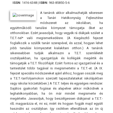
ISSN:
1416-6348 |
ISBN:
963-85850-5-6
A tanárok akkor alkalmazhatják sikeresen
a Tanári Hatékonyság Fejlesztése
módszereit az iskolában, ha
együttműködő tanulási környezet támogatja őket az
otthonokban. Ezért javasoljuk, hogy vegyék rá diákjaik szüleit a
T.E.T.-tel* való megismerkedésre. (A Kiegészítő fejezet
foglalkozik a szülők tanári szerepével, és azzal, hogyan lehet
jobb tanulási környezetet kialakítani otthon.) A tanárok
sikeresebben tudják alkalmazni a T.E.T. szemléletét
osztályaikban, ha igazgatójuk és kollégáik megértik és
támogatják a T.E.T. filozófiáját. Ezért fontos az igazgatóval és a
tantestület többi tagjával is megismertetni a T.E.T.-et. (A IX.
fejezet speciális módszereket ajánl ahhoz, hogyan osszák meg
a T.E.T.-tanfolyamokon szerzett tapasztalataikat iskolájukban
vagy iskolai körzetükben.) A T.E.T. teljes és egységes rendszer.
Sajátos gyakorlati fogásai és alapelvei akkor működnek a
leghatékonyabban, ha ön már mindet megismerte és
megértette. Javasoljuk, hogy beszélgessen diákjaival a T.E.T.-
ről; magyarázza el, mi ez, miért és hogyan fogják majd együtt
használni az osztályban. így csökken ellenállásuk az ön új