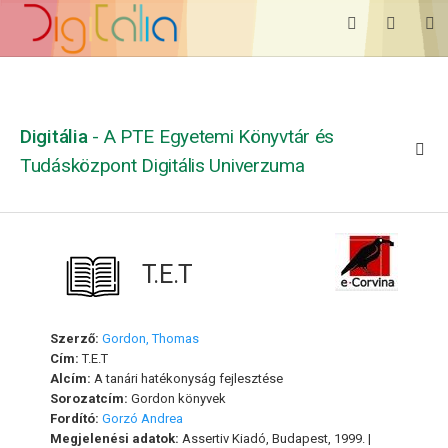
Digitália
- A PTE Egyetemi Könyvtár és
Tudásközpont Digitális Univerzuma
T.E.T
Szerző:
Gordon, Thomas
Cím:
T.E.T
Alcím:
A tanári hatékonyság fejlesztése
Sorozatcím:
Gordon könyvek
Fordító:
Gorzó Andrea
Megjelenési adatok:
Assertiv Kiadó, Budapest, 1999. |