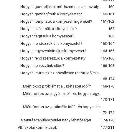
Hogyan gondoljuk át módszeresen az osztálytermi környezetet?
160
Hogyan gazdagítsuk a környezetet?
160-161
Hogyan tompítsuk a környezeti ingereket?
161-162
Hogyan szűkítsük a környezetet?
162
Hogyan tágítsuk a környezetet?
163
Hogyan rendezzük át a környezetet?
163-164
Hogyan egyszerűsítsük a környezetet?
164-165
Hogyan rendszerezzük a környezetet?
165-166
Hogyan tervezzünk előre?
166-168
Hogyan javítsunk az osztályban töltött idő minőségén?
168-174
Miért okoz problémát a „szétszórt idő"?
168-170
Miért fontos az „egyéni idő" - és hogyan tegyünk rá szert?
170-171
Miért fontos az „optimális idő" - és hogyan teremtsük meg?
172-174
A tanítás-tanulási terület nagy lehetőségei
174-176
VII. Iskolai konfliktusok
177-211