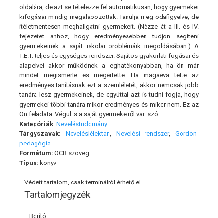
oldalára, de azt se tételezze fel automatikusan, hogy gyermekei
kifogásai mindig megalapozottak. Tanulja meg odafigyelve, de
ítéletmentesen meghallgatni gyermekeit. (Nézze át a III. és IV.
fejezetet ahhoz, hogy eredményesebben tudjon segíteni
gyermekeinek a saját iskolai problémáik megoldásában.) A
T.E.T. teljes és egységes rendszer. Sajátos gyakorlati fogásai és
alapelvei akkor működnek a leghatékonyabban, ha ön már
mindet megismerte és megértette. Ha magáévá tette az
eredményes tanításnak ezt a szemléletét, akkor nemcsak jobb
tanára lesz gyermekeinek, de egyúttal azt is tudni fogja, hogy
gyermekei többi tanára mikor eredményes és mikor nem. Ez az
Ön feladata. Végül is a saját gyermekeiről van szó.
Kategóriák:
Neveléstudomány
Tárgyszavak:
Neveléslélektan
,
Nevelési rendszer
,
Gordon-
pedagógia
Formátum:
OCR szöveg
Típus:
könyv
Védett tartalom, csak terminálról érhető el.
Tartalomjegyzék
Borító