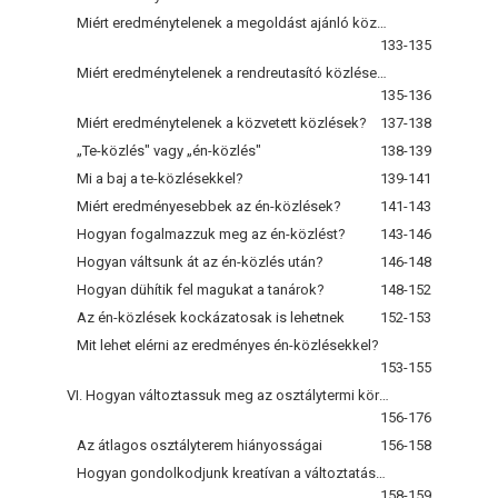
Miért eredménytelenek a megoldást ajánló közlések?
133-135
Miért eredménytelenek a rendreutasító közlések?
135-136
Miért eredménytelenek a közvetett közlések?
137-138
„Te-közlés" vagy „én-közlés"
138-139
Mi a baj a te-közlésekkel?
139-141
Miért eredményesebbek az én-közlések?
141-143
Hogyan fogalmazzuk meg az én-közlést?
143-146
Hogyan váltsunk át az én-közlés után?
146-148
Hogyan dühítik fel magukat a tanárok?
148-152
Az én-közlések kockázatosak is lehetnek
152-153
Mit lehet elérni az eredményes én-közlésekkel?
153-155
VI. Hogyan változtassuk meg az osztálytermi környezetet a problémák megelőzése céljából?
156-176
Az átlagos osztályterem hiányosságai
156-158
Hogyan gondolkodjunk kreatívan a változtatásokról?
158-159