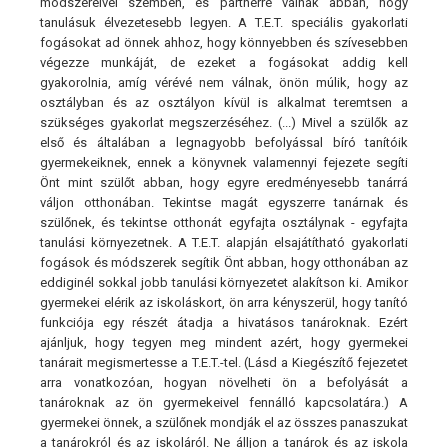
módszereivel szemben, és partnerré válnak abban, hogy
tanulásuk élvezetesebb legyen. A T.E.T. speciális gyakorlati
fogásokat ad önnek ahhoz, hogy könnyebben és szívesebben
végezze munkáját, de ezeket a fogásokat addig kell
gyakorolnia, amíg vérévé nem válnak, önön múlik, hogy az
osztályban és az osztályon kívül is alkalmat teremtsen a
szükséges gyakorlat megszerzéséhez. (...) Mivel a szülők az
első és általában a legnagyobb befolyással bíró tanítóik
gyermekeiknek, ennek a könyvnek valamennyi fejezete segíti
Önt mint szülőt abban, hogy egyre eredményesebb tanárrá
váljon otthonában. Tekintse magát egyszerre tanárnak és
szülőnek, és tekintse otthonát egyfajta osztálynak - egyfajta
tanulási környezetnek. A T.E.T. alapján elsajátítható gyakorlati
fogások és módszerek segítik Önt abban, hogy otthonában az
eddiginél sokkal jobb tanulási környezetet alakítson ki. Amikor
gyermekei elérik az iskoláskort, ön arra kényszerül, hogy tanító
funkciója egy részét átadja a hivatásos tanároknak. Ezért
ajánljuk, hogy tegyen meg mindent azért, hogy gyermekei
tanárait megismertesse a T.E.T.-tel. (Lásd a Kiegészítő fejezetet
arra vonatkozóan, hogyan növelheti ön a befolyását a
tanároknak az ön gyermekeivel fennálló kapcsolatára.) A
gyermekei önnek, a szülőnek mondják el az összes panaszukat
a tanárokról és az iskoláról. Ne álljon a tanárok és az iskola