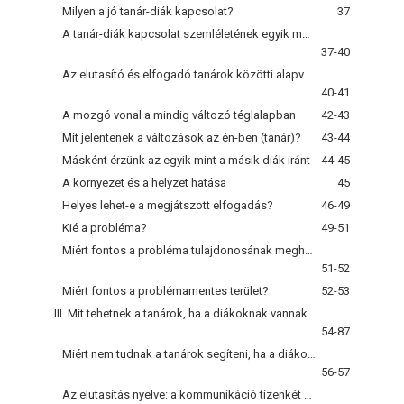
Milyen a jó tanár-diák kapcsolat?
37
A tanár-diák kapcsolat szemléletének egyik módja
37-40
Az elutasító és elfogadó tanárok közötti alapvető különbség
40-41
A mozgó vonal a mindig változó téglalapban
42-43
Mit jelentenek a változások az én-ben (tanár)?
43-44
Másként érzünk az egyik mint a másik diák iránt
44-45
A környezet és a helyzet hatása
45
Helyes lehet-e a megjátszott elfogadás?
46-49
Kié a probléma?
49-51
Miért fontos a probléma tulajdonosának meghatározása?
51-52
Miért fontos a problémamentes terület?
52-53
III. Mit tehetnek a tanárok, ha a diákoknak vannak problémái?
54-87
Miért nem tudnak a tanárok segíteni, ha a diákoknak vannak problémái?
56-57
Az elutasítás nyelve: a kommunikáció tizenkét gátja