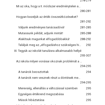
278-279
Mi az oka, hogy a II. módszer eredménytelen az érték-összeütközések megoldásában?
280-281
Hogyan kezeljük az érték-összeütközéseket?
281-292
Váljunk eredményes tanácsadóvá!
281-285
Mutassunk példát, adjunk mintát!
285-288
Alakítsuk magunkat elfogadóbbakká!
288-292
Találjuk meg az „elfogadáshoz szükséges higgadtságot"!
292
XI. Tegyük az iskolát tanulásra alkalmasabb hellyé
293-307
Az iskola milyen vonásai okoznak problémát a tanároknak?
294-295
A tanárok beosztottak
294
A tanárok nem vesznek részt a döntések meghozatalában
294-295
Merevség, ellenállás a változással szemben
295
Egységes értékrend megszabása
295
Mások hibáztatása
295