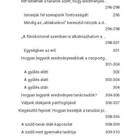
Mit tehetnek a tanárok azért, hogy eredményesebben tevékenykedhessenek a szervezetben?
296-298
Ismerjük fel szerepünk fontosságát!
296
Mindig az „ablakunkon" keresztül nézzük a dolgokat!
296-298
„A főnökömmel szemben is alkalmazhatom a konfrontációs módszereket?"
298-301
Egységben az erő
301
Hogyan legyünk eredményesebbek a csoportgyűléseken?
301-304
A gyűlés előtt
303
A gyűlés alatt
303-304
A gyűlés után
304
Hogyan legyünk eredményes tanácsadók?
304-306
Váljunk diákjaink pártfogójává!
306-307
Kiegészítő fejezet: Hogyan kezeljük a tanulási problémákat otthon?
308-336
A szülő-tanár-diák kapcsolat
308-309
A szülő mint gyermeke tanítója
309-310