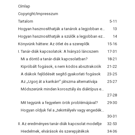
Címlap
Copyright/Impresszum
Tartalom
5-11
Hogyan hasznosíthatják a tanárok a legjobban ezt a könyvet?
13
Hogyan hasznosíthatják a szülők a legjobban ezt a könyvet?
14
Könyvünk háttere: Az ötlet és a szereplők
15-16
I. Tanár-diák kapcsolatok: A hiányzó láncszem
17-31
Mi a döntő a tanár-diák kapcsolatban?
18-21
Kipróbált fogások, s nem ködös absztrakciók
21-22
A diákok fejlődését segítő gyakorlati fogások
23-25
Az „Ugorj át a karikán!" játszma alternatívája
25-27
Módszerünk minden korosztály és diáktípus esetében azonos
27-28
Mit tegyünk a fegyelem örök problémájával?
29-30
Hogyan oldjuk fel a „tekintélyelv vagy engedékenység" vitát?
30-31
II. Az eredményes tanár-diák kapcsolat modellje
32-53
Hiedelmek, elvárások és szerepjátékok
34-36