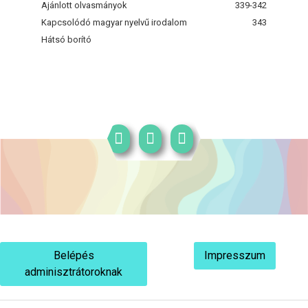
Ajánlott olvasmányok
339-342
Kapcsolódó magyar nyelvű irodalom
343
Hátsó borító
Belépés
Impresszum
adminisztrátoroknak