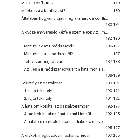
Mi is a konfliktus?
179
Mi okozza a konfliktust?
180
Általában hogyan oldják meg a tanárok a konfliktusokat?
180-182
A győzelem-vereség kétféle szemlélete: Az I. módszer és a II. módszer
182-189
Mit tudunk az I. módszerről?
186-187
Mit tudunk a II. módszerről?
187
Tétovázás, ingadozás
187-188
Az I. és a II. módszer egyaránt a hatalmon alapszik
188-189
Tekintély az osztályban
189-192
1. fajta tekintély
190-191
2. fajta tekintély
191-192
A hatalom korlátái az osztályteremben
192-197
A tanárok hatalma óhatatlanul kimerül
192-195
A hatalom romboló hatású a diákokra nézve
195-197
A diákok megküzdési mechanizmusai
197-205