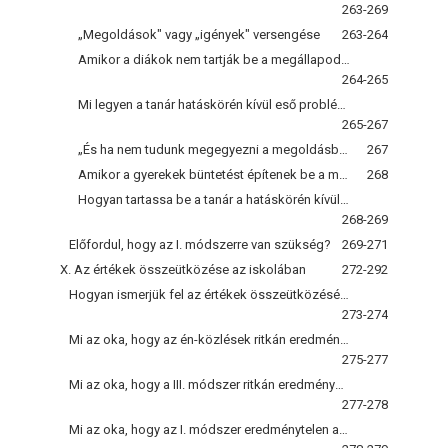
263-269
„Megoldások" vagy „igények" versengése
263-264
Amikor a diákok nem tartják be a megállapodást
264-265
Mi legyen a tanár hatáskörén kívül eső problémákkal?
265-267
„És ha nem tudunk megegyezni a megoldásban?"
267
Amikor a gyerekek büntetést építenek be a megoldásba
268
Hogyan tartassa be a tanár a hatáskörén kívüli szabályokat?
268-269
Előfordul, hogy az I. módszerre van szükség?
269-271
X. Az értékek összeütközése az iskolában
272-292
Hogyan ismerjük fel az értékek összeütközését?
273-274
Mi az oka, hogy az én-közlések ritkán eredményesek az érték-összeütközések megoldásában?
275-277
Mi az oka, hogy a III. módszer ritkán eredményes az érték-összeütközések megoldásában?
277-278
Mi az oka, hogy az I. módszer eredménytelen az érték-összeütközések megoldásában?