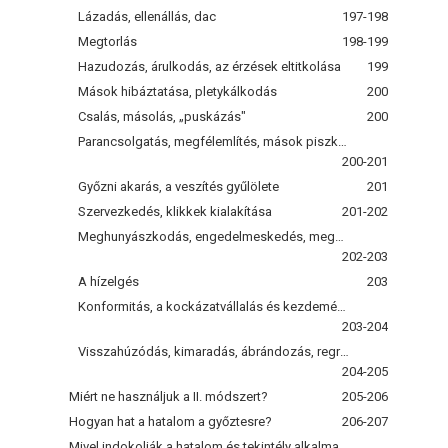
Lázadás, ellenállás, dac
197-198
Megtorlás
198-199
Hazudozás, árulkodás, az érzések eltitkolása
199
Mások hibáztatása, pletykálkodás
200
Csalás, másolás, „puskázás"
200
Parancsolgatás, megfélemlítés, mások piszkálása
200-201
Győzni akarás, a veszítés gyűlölete
201
Szervezkedés, klikkek kialakítása
201-202
Meghunyászkodás, engedelmeskedés, megadás
202-203
A hízelgés
203
Konformitás, a kockázatvállalás és kezdeményezés elkerülése
203-204
Visszahúzódás, kimaradás, ábrándozás, regresszió
204-205
Miért ne használjuk a II. módszert?
205-206
Hogyan hat a hatalom a győztesre?
206-207
Mivel indokolják a hatalom és tekintély alkalmazását?