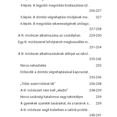
4.lépés: A legjobb megoldás kiválasztása (döntéshozatal)
226-227
5.lépés: A döntés végrehajtási módjának meghatározása
227
6.lépés: A megoldás sikerességének utólagos értékelése
227-228
A III. módszer alkalmazása az osztályban
229-230
Egy III. módszerrel lefolytatott megbeszélés magnófelvétele
231-234
A III. módszer alkalmazásának előnyei az iskolákban
235-242
Nincs neheztelés
235
Erősödik a döntés végrehajtásával kapcsolatos motiváció
235-236
„Több szem többet lát"
236-238
A III. módszert nem kell „eladni"
238-239
Nincs szükség hatalomra vagy tekintélyre
239
A gyerekek szeretik tanáraikat, és a tanárok szeretik a gyerekeket
239
A III. módszer segít kideríteni a valódi problémákat
240-241