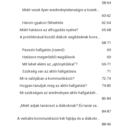
58-64
Miért vezet ilyen eredménytelenségre a tizenkét gát?
60-62
Három gyakori félreértés
62-64
Miért hatásos az elfogadás nyelve?
65-68
A problémával küzdő diákok segítésének konstruktív módszerei
68-71
Passzív hallgatás (csend)
69
Hatásos megerősítő reagálások
69
Mit lehet elérni az „ajtónyitókkal"?
69-71
Szükség van az aktív hallgatásra
71
Mi is valójában a kommunikáció?
72-74
Hogyan tanuljuk meg az aktív hallgatást?
74-83
Mi szükséges az eredményes aktív hallgatáshoz?
83-84
„Miért adjak tanácsot a diákoknak? Én tanár vagyok!"
84-87
A verbális kommunikáció két fajtája és a diákokra gyakorolot hatásuk: lajstrom
88-96