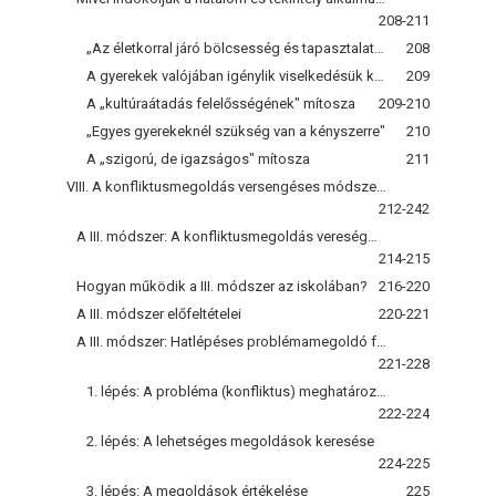
208-211
„Az életkorral járó bölcsesség és tapasztalat" mítosza
208
A gyerekek valójában igénylik viselkedésük korlátozását"
209
A „kultúraátadás felelősségének" mítosza
209-210
„Egyes gyerekeknél szükség van a kényszerre"
210
A „szigorú, de igazságos" mítosza
211
VIII. A konfliktusmegoldás versengéses módszere
212-242
A III. módszer: A konfliktusmegoldás vereségmentes módszere
214-215
Hogyan működik a III. módszer az iskolában?
216-220
A III. módszer előfeltételei
220-221
A III. módszer: Hatlépéses problémamegoldó folyamat
221-228
1. lépés: A probléma (konfliktus) meghatározása
222-224
2. lépés: A lehetséges megoldások keresése
224-225
3. lépés: A megoldások értékelése
225