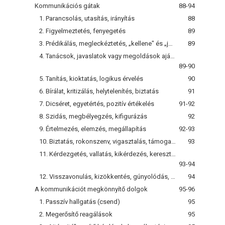
Kommunikációs gátak
88-94
1. Parancsolás, utasítás, irányítás
88
2. Figyelmeztetés, fenyegetés
89
3. Prédikálás, megleckéztetés, „kellene" és „jobb lenne, ha"
89
4. Tanácsok, javaslatok vagy megoldások ajánlása
89-90
5. Tanítás, kioktatás, logikus érvelés
90
6. Bírálat, kritizálás, helytelenítés, biztatás
91
7. Dicséret, egyetértés, pozitív értékelés
91-92
8. Szidás, megbélyegzés, kifigurázás
92
9. Értelmezés, elemzés, megállapítás
92-93
10. Biztatás, rokonszenv, vigasztalás, támogatás
93
11. Kérdezgetés, vallatás, kikérdezés, keresztkérdések
93-94
12. Visszavonulás, kizökkentés, gúnyolódás, humorizálás, a figyelem elterelése
94
A kommunikációt megkönnyítő dolgok
95-96
1. Passzív hallgatás (csend)
95
2. Megerősítő reagálások
95