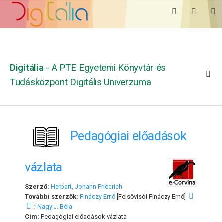
Digitália
- A PTE Egyetemi Könyvtár és
Tudásközpont Digitális Univerzuma
Pedagógiai előadások
vázlata
Szerző:
Herbart, Johann Friedrich
További szerzők:
Fináczy Ernő
[Felsővisói Fináczy Ernő]
;
Nagy J. Béla
Cím:
Pedagógiai előadások vázlata