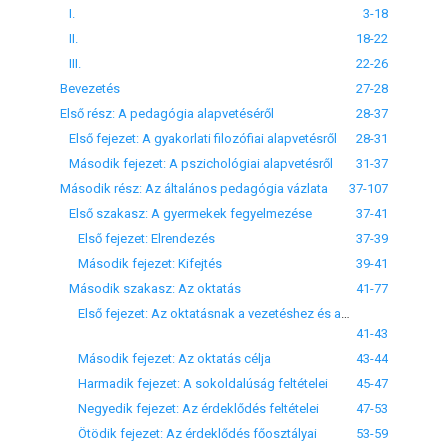
I.
3-18
II.
18-22
III.
22-26
Bevezetés
27-28
Első rész: A pedagógia alapvetéséről
28-37
Első fejezet: A gyakorlati filozófiai alapvetésről
28-31
Második fejezet: A pszichológiai alapvetésről
31-37
Második rész: Az általános pedagógia vázlata
37-107
Első szakasz: A gyermekek fegyelmezése
37-41
Első fejezet: Elrendezés
37-39
Második fejezet: Kifejtés
39-41
Második szakasz: Az oktatás
41-77
Első fejezet: Az oktatásnak a vezetéshez és a fegyelmezéshez való viszonyáról
41-43
Második fejezet: Az oktatás célja
43-44
Harmadik fejezet: A sokoldalúság feltételei
45-47
Negyedik fejezet: Az érdeklődés feltételei
47-53
Ötödik fejezet: Az érdeklődés főosztályai
53-59