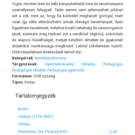
fogta, minden testi és lelki kényeztetéstől óvta és tanulmányaira
személyesen felügyelt. Talán semmi sem jellemezheti jobban
ezt a nőt, mint az, hogy fia kedvéért megtanult görögül, mert
csak így vélte ellenőrizhetni annak idevágó tanulmányait. Ilyen
figyelmes neveléssel, melyhez kiváló tehetség és vasszorgalom
járult, szerezte meg Herbart azt a rendkívül tágkörű, sokoldalú
és alapos műveltséget, melyet későbbi elméleti és gyakorlati
didaktikai munkássága megkívánt. Latinúl tökéletesen tudott:
több terjedelmes értekezését latinúl írta.
Kategóriák:
Neveléstudomány
Tárgyszavak:
Gyermeknevelés
,
Oktatás
,
Pedagógia
,
Pedagógiai elmélet
,
Pedagógiai gyakorlat
Formátum:
OCR szöveg
Típus:
könyv
Tartalomjegyzék
Borító
Herbart (1776-1841)
Címlap
Bevezetés. Írta: Fináczy Ernő
3-26