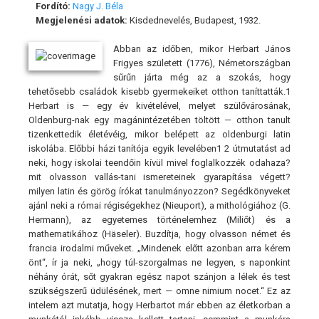
Fordító:
Nagy J. Béla
Megjelenési adatok:
Kisdednevelés, Budapest, 1932.
Abban az időben, mikor Herbart János
Frigyes született (1776), Németországban
sűrűn járta még az a szokás, hogy
tehetősebb családok kisebb gyermekeiket otthon taníttatták.1
Herbart is — egy év kivételével, melyet szülővárosának,
Oldenburg-nak egy magánintézetében töltött — otthon tanult
tizenkettedik életévéig, mikor belépett az oldenburgi latin
iskolába. Előbbi házi tanítója egyik levelében1 2 útmutatást ad
neki, hogy iskolai teendőin kívül mivel foglalkozzék odahaza?
mit olvasson vallás-tani ismereteinek gyarapítása végett?
milyen latin és görög írókat tanulmányozzon? Segédkönyveket
ajánl neki a római régiségekhez (Nieuport), a mithológiához (G.
Hermann), az egyetemes történelemhez (Miliőt) és a
mathematikához (Häseler). Buzdítja, hogy olvasson német és
francia irodalmi műveket. „Mindenek előtt azonban arra kérem
önt“, ír ja neki, „hogy túl-szorgalmas ne legyen, s naponkint
néhány órát, sőt gyakran egész napot szánjon a lélek és test
szükségszerű üdülésének, mert — omne nimium nocet.“ Ez az
intelem azt mutatja, hogy Herbartot már ebben az életkorban a