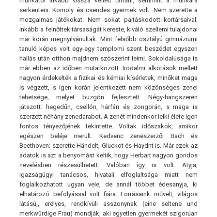
munkától inkább vissza kellett tartani, semmint a munkára
serkenteni. Komoly és csendes gyermek volt. Nem szerette a
mozgalmas játékokat. Nem sokat pajtáskodott kortársaival;
inkább a felnőttek társaságát kereste, kiváló szellemi tulajdonai
már korán megnyilvánultak. Mint felsőbb osztályú gimnáziumi
tanuló képes volt egy-egy templomi szent beszédet egyszeri
hallás után otthon majdnem szószerint leírni. Sokoldalúsága is
már ebben az időben mutatkozott. Irodalmi alkotások mellett
nagyon érdekelték a fizikai és kémiai kísérletek, minőket maga
is végzett, s igen korán jelentkezett nem közönséges zenei
tehetsége, melyet buzgón fejlesztett. Négy-hangszeren
játszott: hegedűn, csellón, hárfán és zongorán, s maga is
szerzett néhány zenedarabot. A zenét mindenkor lelki élete igen
fontos tényezőjének tekintette. Voltak időszakok, amikor
egészen beléje merült. Kedvenc zeneszerzői Bach és
Beethoven; szerette Händelt, Gluckot és Haydnt is. Már ezek az
adatok is azt a benyomást keltik, hogy Herbart nagyon gondos
nevelésben részesülhetett. Valóban így is volt. Atyja,
igazságügyi tanácsos, hivatali elfoglaltsága miatt nem
foglalkozhatott ugyan vele, de annál többet édesanyja, ki
elhatározó befolyással volt fiára. Forrásaink művelt, világos
látású,, erélyes, rendkívüli asszonynak (eine seltene und
merkwürdige Frau) mondják, aki egyetlen gyermekét szigorúan