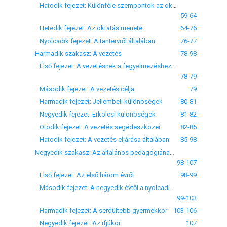
Hatodik fejezet: Különféle szempontok az oktatás tárgyaira vonatkozólag
59-64
Hetedik fejezet: Az oktatás menete
64-76
Nyolcadik fejezet: A tantervről általában
76-77
Harmadik szakasz: A vezetés
78-98
Első fejezet: A vezetésnek a fegyelmezéshez és az oktatáshoz való viszonyáról
78-79
Második fejezet: A vezetés célja
79
Harmadik fejezet: Jellembeli különbségek
80-81
Negyedik fejezet: Erkölcsi különbségek
81-82
Ötödik fejezet: A vezetés segédeszközei
82-85
Hatodik fejezet: A vezetés eljárása általában
85-98
Negyedik szakasz: Az általános pedagógiának életkorok szerinti áttekintése
98-107
Első fejezet: Az első három évről
98-99
Második fejezet: A negyedik évtől a nyolcadikig
99-103
Harmadik fejezet: A serdültebb gyermekkor
103-106
Negyedik fejezet: Az ifjúkor
107