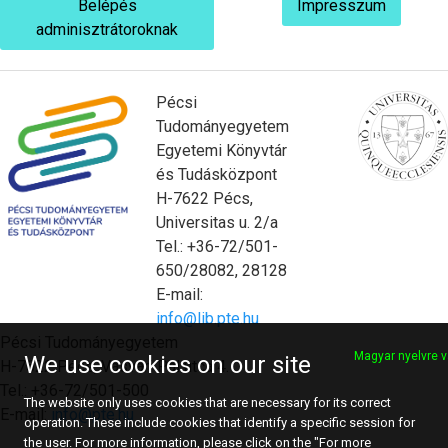
Belépés
Impresszum
adminisztrátoroknak
Pécsi
Tudományegyetem
Egyetemi Könyvtár
és Tudásközpont
H-7622 Pécs,
Universitas u. 2/a
Tel.: +36-72/501-
650/28082, 28128
E-mail:
info@lib.pte.hu
Pécsi Tudományegyetem
Magyar nyelvre v
We use cookies on our site
H-7622 Pécs, Vasvári Pál utca 4.
Tel.: +36-72/501-500
The website only uses cookies that are necessary for its correct
E-mail:
info@pte.hu
operation. These include cookies that identify a specific session for
the user. For more information, please click on the "For more