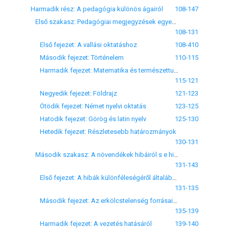
Harmadik rész: A pedagógia különös ágairól
108-147
Első szakasz: Pedagógiai megjegyzések egyes tantárgyak tanításához
108-131
Első fejezet: A vallási oktatáshoz
108-410
Második fejezet: Történelem
110-115
Harmadik fejezet: Matematika és természettudomány
115-121
Negyedik fejezet: Földrajz
121-123
Ötödik fejezet: Német nyelvi oktatás
123-125
Hatodik fejezet: Görög és latin nyelv
125-130
Hetedik fejezet: Részletesebb határozmányok
130-131
Második szakasz: A növendékek hibáiról s e hibák kezeléséről
131-143
Első fejezet: A hibák különféleségéről általában
131-135
Második fejezet: Az erkölcstelenség forrásairól
135-139
Harmadik fejezet: A vezetés hatásáról
139-140