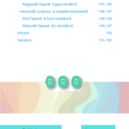
Negyedik fejezet: Egyes hibákról
141-143
Harmadik szakasz: A nevelés intézéséről
143-147
Első fejezet: A házi nevelésről
143-145
Második fejezet: Az iskolákról
145-147
Utószó
150
Tartalom
151-152