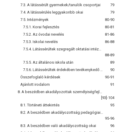
7.3. A látássérült gyermekek/tanulók csoportjai
79
7.4. A látássérülés leggyakoribb okai
79
7.5. Intézmények
80-90
7.5.1. Korai fejlesztés
80-81
7.5.2. Az óvodai nevelés
81-86
7.5.3. Iskolai nevelés
86-88
7.5.4. Látássérültek szegregált oktatási intézményei
88-89
7.5.5. Az általános iskola után
89
7.5.6. Látássérültek érdekében tevékenykedő intézmények, szervezetek, alapítványok
90
Összefoglaló kérdések
90-91
Ajánlott irodalom
91
8. A beszédben akadályozottak személyiségfejlesztésére irányuló gyógyedagógiai tevékenység
[93]-104
8.1. Történeti áttekintés
95
8.2. A beszédben akadályozottság pedagógiai értelmezése, csoportosítása
95-96
8.3. A beszédben való akadályozottság okai
96