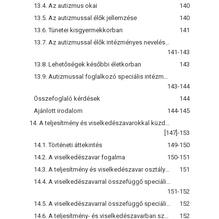
13.4. Az autizmus okai
140
13.5. Az autizmussal élők jellemzése
140
13.6. Tünetei kisgyermekkorban
141
13.7. Az autizmussal élők intézményes nevelésének lehetőségei hazánkban
141-143
13.8. Lehetőségek későbbi életkorban
143
13.9. Autizmussal foglalkozó speciális intézmények
143-144
Összefoglaló kérdések
144
Ajánlott irodalom
144-145
14. A teljesítmény és viselkedészavarokkal küzdők személyiségfejelsztésére irányuló gyógypedagógiai (pszichopedagógiai) tevékenység
[147]-153
14.1. Történeti áttekintés
149-150
14.2. A viselkedészavar fogalma
150-151
14.3. A teljesítmény és viselkedészavar osztályozása
151
14.4. A viselkedészavarral összefüggő speciális feladatok
151-152
14.5. A viselkedészavarral összefüggő speciális eljárások
152
14.6. A teljesítmény- és viselkedészavarban szenvedők érdekében működő intézmények, alapítványok, civil szervezetek
152