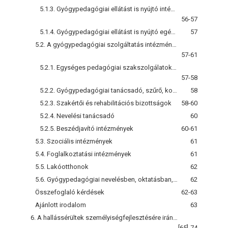
5.1.3. Gyógypedagógiai ellátást is nyújtó intézmények a gyermek- és ifjúságvédelem rendszerében
56-57
5.1.4. Gyógypedagógiai ellátást is nyújtó egészségügyi intézmények
57
5.2. A gyógypedagógiai szolgáltatás intézményei
57-61
5.2.1. Egységes pedagógiai szakszolgálatokat ellátó intézmény (EPSZ)
57-58
5.2.2. Gyógypedagógiai tanácsadó, szűrő, korai fejlesztő és gondozó központok
58
5.2.3. Szakértői és rehabilitációs bizottságok
58-60
5.2.4. Nevelési tanácsadó
60
5.2.5. Beszédjavító intézmények
60-61
5.3. Szociális intézmények
61
5.4. Foglalkoztatási intézmények
61
5.5. Lakóotthonok
62
5.6. Gyógypedagógiai nevelésben, oktatásban, kísérésben részt vevő civil szervezetek: egyesületek, szövetségek, alapítványok és egyházi intézmények
62
Összefoglaló kérdések
62-63
Ajánlott irodalom
63
6. A hallássérültek személyiségfejlesztésére irányuló gyógypedagógiai tevékenység
[65]-74