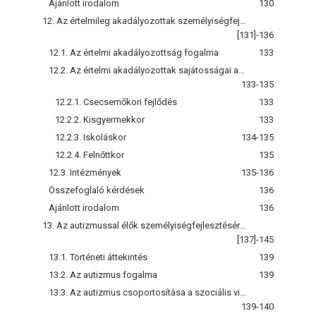
Ajánlott irodalom
130
12. Az értelmileg akadályozottak személyiségfejlesztésére irányuló gyógypedagógiai tevékenység
[131]-136
12.1. Az értelmi akadályozottság fogalma
133
12.2. Az értelmi akadályozottak sajátosságai az egyes életkorokban
133-135
12.2.1. Csecsemőkori fejlődés
133
12.2.2. Kisgyermekkor
133
12.2.3. Iskoláskor
134-135
12.2.4. Felnőttkor
135
12.3. Intézmények
135-136
Összefoglaló kérdések
136
Ajánlott irodalom
136
13. Az autizmussal élők személyiségfejlesztésére irányuló gyógypedagógiai tevékenység
[137]-145
13.1. Történeti áttekintés
139
13.2. Az autizmus fogalma
139
13.3. Az autizmus csoportosítása a szociális viselkedés alapján
139-140