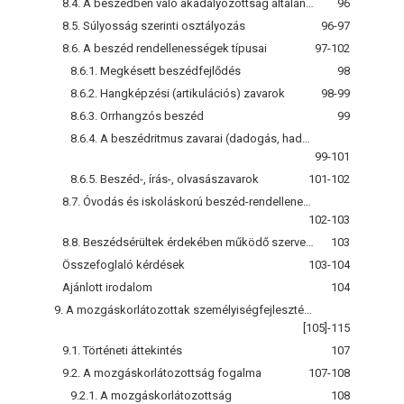
8.4. A beszédben való akadályozottság általános jellemzői
96
8.5. Súlyosság szerinti osztályozás
96-97
8.6. A beszéd rendellenességek típusai
97-102
8.6.1. Megkésett beszédfejlődés
98
8.6.2. Hangképzési (artikulációs) zavarok
98-99
8.6.3. Orrhangzós beszéd
99
8.6.4. A beszédritmus zavarai (dadogás, hadarás)
99-101
8.6.5. Beszéd-, írás-, olvasászavarok
101-102
8.7. Óvodás és iskoláskorú beszéd-rendellenességgel küzdő gyermekeket ellátó intézmények
102-103
8.8. Beszédsérültek érdekében működő szervezetek, alapítványok
103
Összefoglaló kérdések
103-104
Ajánlott irodalom
104
9. A mozgáskorlátozottak személyiségfejlesztésére irányuló gyógypedagógiai tevékenység
[105]-115
9.1. Történeti áttekintés
107
9.2. A mozgáskorlátozottság fogalma
107-108
9.2.1. A mozgáskorlátozottság
108