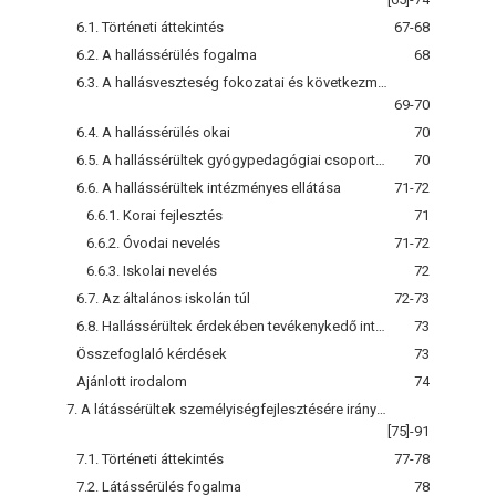
6.1. Történeti áttekintés
67-68
6.2. A hallássérülés fogalma
68
6.3. A hallásveszteség fokozatai és következményei
69-70
6.4. A hallássérülés okai
70
6.5. A hallássérültek gyógypedagógiai csoportosítása
70
6.6. A hallássérültek intézményes ellátása
71-72
6.6.1. Korai fejlesztés
71
6.6.2. Óvodai nevelés
71-72
6.6.3. Iskolai nevelés
72
6.7. Az általános iskolán túl
72-73
6.8. Hallássérültek érdekében tevékenykedő intézmények
73
Összefoglaló kérdések
73
Ajánlott irodalom
74
7. A látássérültek személyiségfejlesztésére irányuló gyógypedagógiai tevékenység
[75]-91
7.1. Történeti áttekintés
77-78
7.2. Látássérülés fogalma
78