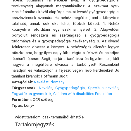
lépést. Általános ismereteket nyújt a gyógypedagógiai
tevékenység alapjainak megtanulásához. A szakmai nyelv
elsajátításához közöl alapfogalmakat leendő gyógypedagógiai
asszisztensek számára. Ha nehéz megérteni, ami a könyvben
található, annak sok oka lehet, többek között: 1. Nehéz
köznyelvre lefordítani egy szakma nyelvét. 2. Alapvetően
bonyolult rendszerű és szerteágazó a gyógypedagógia
tudománya és a gyógypedagógiai tevékenység. 3. Az olvasó
felületesen olvassa a könyvet. A nehézségek ellenére legyen
büszke arra, hogy ilyen nagy fába vágta a fejszét és haladjon
lépésről lépésre. Segít, ha jár a tanórákra és figyelmesen, időt
hagyva a megértésre olvassa a tankönyvet! Részenként
haladjon és válaszoljon a fejezet végén lévő kérdésekre! Jó
tanulást kívánok: Hoffmann Judit
Kategóriák:
Neveléstudomány
Tárgyszavak:
Nevelés
,
Gyógypedagógia
,
Speciális nevelés
,
Fogyatékos gyermekek
,
Children with disabilities Education
Formátum:
OCR szöveg
Típus:
könyv
Védett tartalom, csak terminálról érhető el.
Tartalomjegyzék