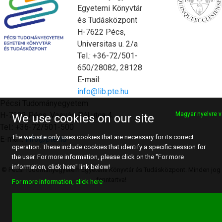
Egyetemi Könyvtár
és Tudásközpont
H-7622 Pécs,
Universitas u. 2/a
Tel.: +36-72/501-
650/28082, 28128
E-mail:
info@lib.pte.hu
Pécsi Tudományegyetem
H-7622 Pécs, Vasvári Pál utca 4.
Magyar nyelvre v
We use cookies on our site
Tel.: +36-72/501-500
The website only uses cookies that are necessary for its correct
E-mail:
info@pte.hu
operation. These include cookies that identify a specific session for
the user. For more information, please click on the "For more
information, click here" link below!
© Pécsi Tudományegyetem Egyetemi Könyvtár és Tudásközpont. Minden jog
fenntartva!
For more information, click here