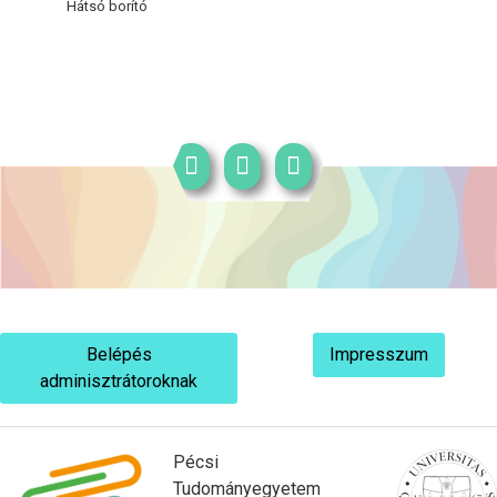
Hátsó borító
Belépés
Impresszum
adminisztrátoroknak
Pécsi
Tudományegyetem