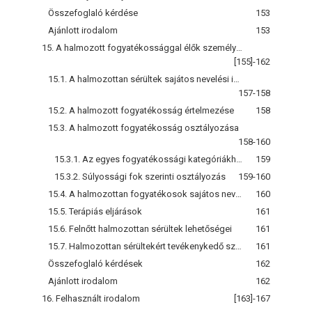
Összefoglaló kérdése
153
Ajánlott irodalom
153
15. A halmozott fogyatékossággal élők személyiségfejlesztésére irányuló gyógypedagógiai tevékenység
[155]-162
15.1. A halmozottan sérültek sajátos nevelési igényének megfelelő ellátás, szemlélet alakulása hazánkban
157-158
15.2. A halmozott fogyatékosság értelmezése
158
15.3. A halmozott fogyatékosság osztályozása
158-160
15.3.1. Az egyes fogyatékossági kategóriákhoz csatlakozó, társuló fogyatékosság felsorolásával történő csoportosítás
159
15.3.2. Súlyossági fok szerinti osztályozás
159-160
15.4. A halmozottan fogyatékosok sajátos nevelési igénye
160
15.5. Terápiás eljárások
161
15.6. Felnőtt halmozottan sérültek lehetőségei
161
15.7. Halmozottan sérültekért tevékenykedő szervezetek, alapítványok
161
Összefoglaló kérdések
162
Ajánlott irodalom
162
16. Felhasznált irodalom
[163]-167