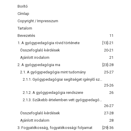
Borító
Címlap
Copyright / Impresszum
Tartalom
Bevezetés
11
1. A gyógypedagógia rövid története
[13]-21
Összefoglaló kérdések
20-21
Ajánlott irodalom
21
2. A gyógypedagógia ma
[23]-28
2.1. A gyógypedagógia mint tudomány
25-27
2.1.1. Gyógypedagógiai segítséget igénylő személyek
25-26
2.1.2. A gyógypedagógia rendszere
26
2.1.3. Szűkebb értelemben vett gyógypedagógia
26-27
Összefoglaló kérdések
27-28
Ajánlott irodalom
28
3. Fogyatékosság, fogyatékossági folyamat
[29]-36