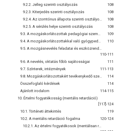
9.2.2. Jelleg szerinti osztályozás
108
9.2.3. Kiterjedés szerinti osztályozás
108
9.2.4. Az izomtónus állapota szerinti osztályozás
108
9.2.5. A sérülés helye szerinti osztályozás
108
9.3. A mozgáskorlátozottak pedagógiai szempontú csoportosítása
109
9.4. A mozgáskorlátozottakkal való gyógypedagógiai foglalkozás területei
110
9.5. A mozgásnevelés feladatai és eszközrendszere
110-111
9.6. A nevelés, oktatás főbb sajátosságai
111
9.7. Színterek, intézmények
111-113
9.8. Mozgáskorlátozottakért tevékenykedő szervezetek, alapítványok
114
Összefoglaló kérdések
114
Ajánlott irodalom
114-115
10. Értelmi fogyatékosság (mentális retardáció)
[117]-124
10.1. Történeti áttekintés
119
10.2. A mentális retardáció fogalma
120-124
10.2.1. Az értelmi fogyatékosok (mentálisan retardáltak) támogatási szükséglete