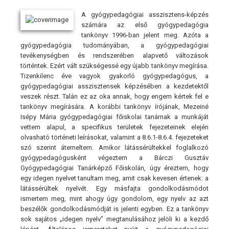
A gyógypedagógiai asszisztens-képzés
számára az első gyógypedagógia
tankönyv 1996-ban jelent meg. Azóta a
gyógypedagógia tudományában, a gyógypedagógiai
tevékenységben és rendszerében alapvető változások
történtek. Ezért vált szükségessé egy újabb tankönyv megírása.
Tizenkilenc éve vagyok gyakorló gyógypedagógus, a
gyógypedagógiai asszisztensek képzésében a kezdetektől
veszek részt. Talán ez az oka annak, hogy engem kértek fel e
tankönyv megírására. A korábbi tankönyv írójának, Mezeiné
Isépy Mária gyógypedagógiai főiskolai tanárnak a munkáját
vettem alapul, a specifikus területek fejezeteinek elején
olvasható történeti leírásokat, valamint a 8.6.1-8.6.4. fejezeteket
szó szerint átemeltem. Amikor látássérültekkel foglalkozó
gyógypedagógusként végeztem a Bárczi Gusztáv
Gyógypedagógiai Tanárképző Főiskolán, úgy éreztem, hogy
egy idegen nyelvet tanultam meg, amit csak kevesen értenek: a
látássérültek nyelvét. Egy másfajta gondolkodásmódot
ismertem meg, mint ahogy úgy gondolom, egy nyelv az azt
beszélők gondolkodásmódját is jelenti egyben. Ez a tankönyv
sok sajátos „idegen nyelv” megtanulásához jelöli ki a kezdő