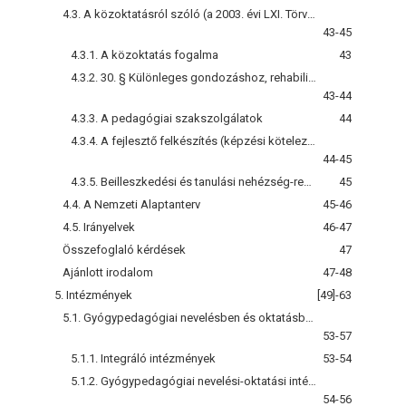
4.3. A közoktatásról szóló (a 2003. évi LXI. Törvénnyel módosított 1993. évi LXXIX.) törvény
43-45
4.3.1. A közoktatás fogalma
43
4.3.2. 30. § Különleges gondozáshoz, rehabilitációs célú foglalkoztatáshoz való jog, a gyógypedagógiai nevelési-oktatási intézmény, a képzési kötelezettség
43-44
4.3.3. A pedagógiai szakszolgálatok
44
4.3.4. A fejlesztő felkészítés (képzési kötelezettség)
44-45
4.3.5. Beilleszkedési és tanulási nehézség-rehabilitációs célú foglalkoztatás
45
4.4. A Nemzeti Alaptanterv
45-46
4.5. Irányelvek
46-47
Összefoglaló kérdések
47
Ajánlott irodalom
47-48
5. Intézmények
[49]-63
5.1. Gyógypedagógiai nevelésben és oktatásban résztvevő intézmények
53-57
5.1.1. Integráló intézmények
53-54
5.1.2. Gyógypedagógiai nevelési-oktatási intézmények
54-56