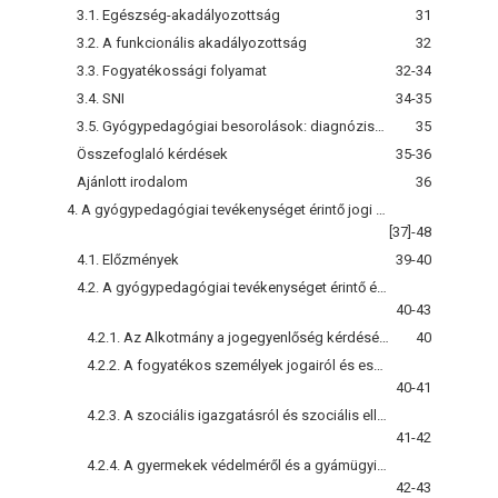
3.1. Egészség-akadályozottság
31
3.2. A funkcionális akadályozottság
32
3.3. Fogyatékossági folyamat
32-34
3.4. SNI
34-35
3.5. Gyógypedagógiai besorolások: diagnózisok, gyógypedagógiai segítséget igénylő népességkategóriák
35
Összefoglaló kérdések
35-36
Ajánlott irodalom
36
4. A gyógypedagógiai tevékenységet érintő jogi szabályozás
[37]-48
4.1. Előzmények
39-40
4.2. A gyógypedagógiai tevékenységet érintő és szabályozó törvényeink, rendeleteink és hierarchiájuk
40-43
4.2.1. Az Alkotmány a jogegyenlőség kérdésével kapcsolatban
40
4.2.2. A fogyatékos személyek jogairól és esélyegyenlőségük biztosításáról szóló (1988. évi XXVI.) törvény
40-41
4.2.3. A szociális igazgatásról és szociális ellátásról szóló (1993. évi III.) törvény
41-42
4.2.4. A gyermekek védelméről és a gyámügyi igazgatásról szóló (1997. évi XXXI.) törvény
42-43