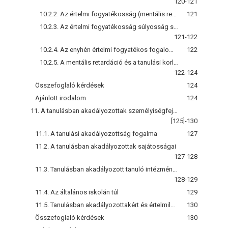
120-121
10.2.2. Az értelmi fogyatékosság (mentális retardáció) okai
121
10.2.3. Az értelmi fogyatékosság súlyosság szerinti csoportosítása
121-122
10.2.4. Az enyhén értelmi fogyatékos fogalom meghatározása
122
10.2.5. A mentális retardáció és a tanulási korlátok egyes kategóriáinak viszonya, kapcsolódása egymáshoz
122-124
Összefoglaló kérdések
124
Ajánlott irodalom
124
11. A tanulásban akadályozottak személyiségfejlesztésére irányuló gyógypedagógiai tevékenység
[125]-130
11.1. A tanulási akadályozottság fogalma
127
11.2. A tanulásban akadályozottak sajátosságai
127-128
11.3. Tanulásban akadályozott tanuló intézményes nevelésének szervezeti formái
128-129
11.4. Az általános iskolán túl
129
11.5. Tanulásban akadályozottakért és értelmileg akadályozottakért tevékenykedő szervezetek, alapítványok
130
Összefoglaló kérdések
130