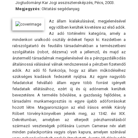
Jogtudományi Kar Jogi asszisztensképzés, Pécs, 2003.
Megjegyzés:
Oktatási segédanyag
Az állam kialakulásával, megjelenésével
egy időben kerültek kivetésre az első adók.
Az adó történelmi kategória, amely a
mindenkori uralkodó osztály érdekeit fejezi ki. Kezdetben a
rabszolgatartó és feudális társadalmakban a természetbeni
szolgáltatás (robot, dézsma) volt a jellemző, és majd az
árutermelő társadalmak megjelenésével és a pénzgazdálkodás
általánossá válásával válnak rendszeressé a pénzben fizetendő
adók. Az adó fő funkciója, hogy az állam működéséhez
szükséges kiadások fedezetét nyújtsa. Az egyre nagyobb
feladatokat felvállaló állam egyre több forrást igényelt
feladataik ellátásához, ezért új és új adónemek kerültek
bevezetésre. A termelés bővülése, a gazdaság fejlődése, a
társadalmi munkamegosztás is egyre újabb adóforrásokat
hozott létre. Magyarországon az első írásos emlék Károly
Róbert törvény-könyvében jelenik meg, az 1342. évi XIX.
Dekrétumban, amelyben az elterjedt pénzhamisításból
származó veszteségek pótlására Lucrum Camerae név alatt
minden palackportára vagyis olyan kapura, amelyen szénával