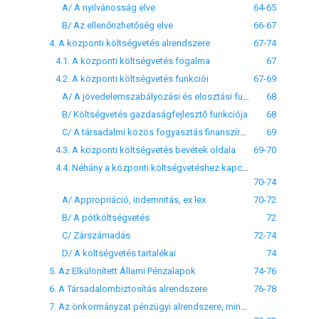
A/ A nyilvánosság elve
64-65
B/ Az ellenőrizhetőség elve
66-67
4. A központi költségvetés alrendszere
67-74
4.1. A központi költségvetés fogalma
67
4.2. A központi költségvetés funkciói
67-69
A/ A jövedelemszabályozási és elosztási funkció
68
B/ Költségvetés gazdaságfejlesztő funkciója
68
C/ A társadalmi közös fogyasztás finanszírozásának funkciója
69
4.3. A központi költségvetés bevétek oldala
69-70
4.4. Néhány a központi költségvetéshez kapcsolódó jogi fogalom bemutatása
70-74
A/ Appropriáció, indemnitás, ex lex
70-72
B/ A pótköltségvetés
72
C/ Zárszámadás
72-74
D/ A költségvetés tartalékai
74
5. Az Elkülönített Állami Pénzalapok
74-76
6. A Társadalombiztosítás alrendszere
76-78
7. Az önkormányzat pénzügyi alrendszere, mint az államháztartás helyi szintje