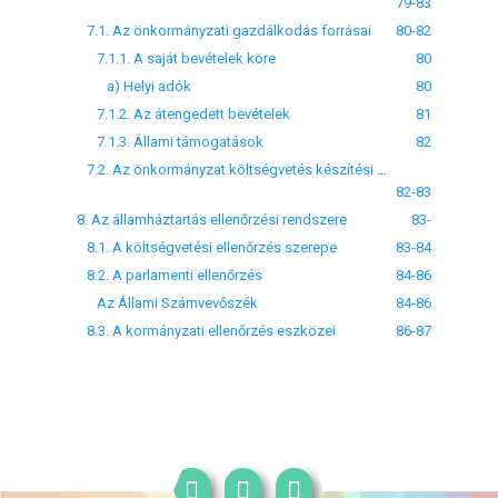
79-83
7.1. Az önkormányzati gazdálkodás forrásai
80-82
7.1.1. A saját bevételek köre
80
a) Helyi adók
80
7.1.2. Az átengedett bevételek
81
7.1.3. Állami támogatások
82
7.2. Az önkormányzat költségvetés készítési kötelezettsége
82-83
8. Az államháztartás ellenőrzési rendszere
83-
8.1. A költségvetési ellenőrzés szerepe
83-84
8.2. A parlamenti ellenőrzés
84-86
Az Állami Számvevőszék
84-86
8.3. A kormányzati ellenőrzés eszközei
86-87