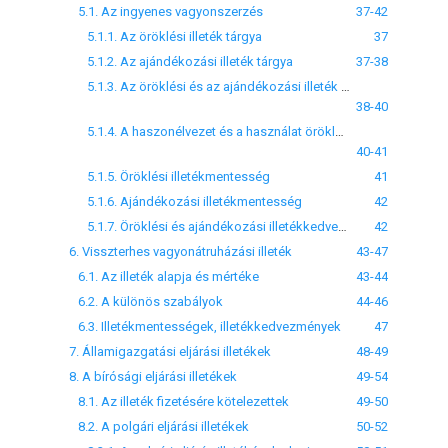
5.1. Az ingyenes vagyonszerzés
37-42
5.1.1. Az öröklési illeték tárgya
37
5.1.2. Az ajándékozási illeték tárgya
37-38
5.1.3. Az öröklési és az ajándékozási illeték alapja és mértéke
38-40
5.1.4. A haszonélvezet és a használat öröklésének és ajándékozásának illetéke
40-41
5.1.5. Öröklési illetékmentesség
41
5.1.6. Ajándékozási illetékmentesség
42
5.1.7. Öröklési és ajándékozási illetékkedvezmény
42
6. Visszterhes vagyonátruházási illeték
43-47
6.1. Az illeték alapja és mértéke
43-44
6.2. A különös szabályok
44-46
6.3. Illetékmentességek, illetékkedvezmények
47
7. Államigazgatási eljárási illetékek
48-49
8. A bírósági eljárási illetékek
49-54
8.1. Az illeték fizetésére kötelezettek
49-50
8.2. A polgári eljárási illetékek
50-52