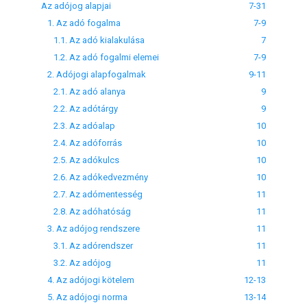
Az adójog alapjai
7-31
1. Az adó fogalma
7-9
1.1. Az adó kialakulása
7
1.2. Az adó fogalmi elemei
7-9
2. Adójogi alapfogalmak
9-11
2.1. Az adó alanya
9
2.2. Az adótárgy
9
2.3. Az adóalap
10
2.4. Az adóforrás
10
2.5. Az adókulcs
10
2.6. Az adókedvezmény
10
2.7. Az adómentesség
11
2.8. Az adóhatóság
11
3. Az adójog rendszere
11
3.1. Az adórendszer
11
3.2. Az adójog
11
4. Az adójogi kötelem
12-13
5. Az adójogi norma
13-14