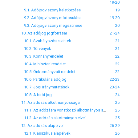
19-20
9.1. Adójogviszony keletkezése
19
9.2. Adójogviszony módosulása
19-20
9.3. Adójogviszony megszűnése
20
10. Az adójog jogforrásai
21-24
10.1. Szabályozási szintek
21
10.2. Törvények
21
10.3. Konnányrendelet
22
10.4. Miniszteri rendelet
22
10.5. Önkormányzati rendelet
22
10.6. Partikuláris adójog
22-23
10.7. Jogi iránymutatások
23-24
10.8. A bírói jog
24
11. Az adózás alkotmányossága
25
11.1. Az adózásra vonatkozó alkotmányos szabályok
25
11.2. Az adózás alkotmányos elvei
25
12. Az adózás alapelvei
26-29
12.1. Klasszikus alapelvek
26