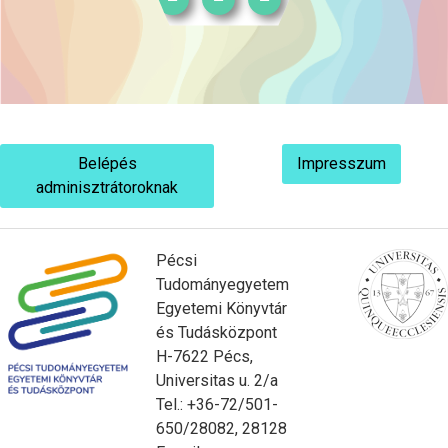
Belépés
Impresszum
adminisztrátoroknak
Pécsi
Tudományegyetem
Egyetemi Könyvtár
és Tudásközpont
H-7622 Pécs,
Universitas u. 2/a
Tel.: +36-72/501-
650/28082, 28128