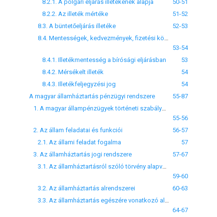
8.2.1. A polgári eljárás illetékének alapja
50-51
8.2.2. Az illeték mértéke
51-52
8.3. A büntetőeljárás illetéke
52-53
8.4. Mentességek, kedvezmények, fizetési könnyítések
53-54
8.4.1. Illetékmentesség a bírósági eljárásban
53
8.4.2. Mérsékelt illeték
54
8.4.3. Illetékfeljegyzési jog
54
A magyar államháztartás pénzügyi rendszere
55-87
1. A magyar állampénzügyek történeti szabályozása
55-56
2. Az állam feladatai és funkciói
56-57
2.1. Az állami feladat fogalma
57
3. Az államháztartás jogi rendszere
57-67
3.1. Az államháztartásról szóló törvény alapvető céljai
59-60
3.2. Az államháztartás alrendszerei
60-63
3.3. Az államháztartás egészére vonatkozó alapelvek szerepe
64-67