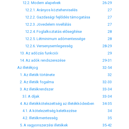
12.2. Modern alapelvek
26-29
12.2.1. Arányos közteherviselés
27
12.2.2. Gazdasági fejlődés támogatása
27
12.2.3. Jövedelem nivellálás
27
12.2.4. Foglalkoztatás elősegítése
28
12.2.5. Létminimum adómentessége
28
12.2.6. Versenysemlegesség
28-29
13. Az adózás funkciói
29
14. Az adók rendszerezése
29-31
Az illetékjog
32-54
1. Az illeték története
32
2. Az illeték fogalma
32-33
3. Az illetékrendszer
33-34
3.l. A díjak
33-34
4. Az illetékkötelezettség az illetékkódexben
34-35
4.1. A kötelezettség keletkezése
34
4.2. Illetékmentesség
35
5. A vagyonszerzési illetékek
35-42