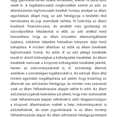
vagy gabonával terhelt szekér átmehetett, évente 18 dénár adót
vetett ki. A legáltalánosabb megközelítés szerint az adó: az
államháztartás legfontosabb bevételi forrása, amelyet az állam
egyoldalúan állapít meg, az adó felségjoga a területén lévő
természetes és jogi személyek terhére, fő funkciója az állami
kiadások finanszírozása, de emellett más gazdasági és
szociálpolitikai feladatokat is ellát, az adó anélkül kerül
beszedésre, hogy az állam közvetlen ellenszolgáltatást
nyújtana, önkéntes teljesítés hiányában kényszer útján kerül
behajtásra. A modem államban az adók az állami bevételek
legfontosabb formái. Az adók, ill. az adó jellegű bevételek
teszik ki döntő többségben a költségvetés bevételeit. Az állami
bevételek nemcsak a központi költségvetés bevételeit jelentik,
hanem az önkormányzatokét is, ill. szövetségi államok
esetében a szövetséges tagállamokét is. Az adónak állam által
történő egyoldalú megállapítása azt jelenti, hogy kizárólag az
államnak van adóztatási felségjoga, és minden más szervezet
csak az állam felhatalmazása alapján vethet ki adót. Az állam
adóztatási jogának kiemelése azt jelenti, hogy más szervezetek
csak felhatalmazás alapján vethetnek ki adót. Magyarországon
a központi államhatalom mellett a helyi önkormányzatok is
adóztathatnak, de ezen jogosítványuk is az állam törvényi
felhatalmazásán alapul. Az állam adóztatási felségjoga kiterjed