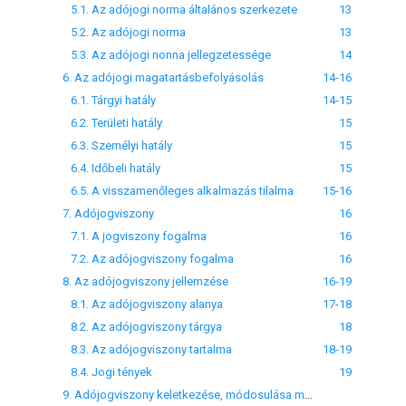
5.1. Az adójogi norma általános szerkezete
13
5.2. Az adójogi norma
13
5.3. Az adójogi nonna jellegzetessége
14
6. Az adójogi magatartásbefolyásolás
14-16
6.1. Tárgyi hatály
14-15
6.2. Területi hatály
15
6.3. Személyi hatály
15
6.4. Időbeli hatály
15
6.5. A visszamenőleges alkalmazás tilalma
15-16
7. Adójogviszony
16
7.1. A jogviszony fogalma
16
7.2. Az adójogviszony fogalma
16
8. Az adójogviszony jellemzése
16-19
8.1. Az adójogviszony alanya
17-18
8.2. Az adójogviszony tárgya
18
8.3. Az adójogviszony tartalma
18-19
8.4. Jogi tények
19
9. Adójogviszony keletkezése, módosulása megszűnése