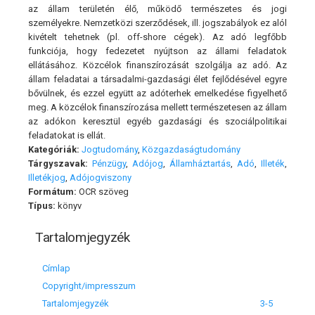
az állam területén élő, működő természetes és jogi
személyekre. Nemzetközi szerződések, ill. jogszabályok ez alól
kivételt tehetnek (pl. off-shore cégek). Az adó legfőbb
funkciója, hogy fedezetet nyújtson az állami feladatok
ellátásához. Közcélok finanszírozását szolgálja az adó. Az
állam feladatai a társadalmi-gazdasági élet fejlődésével egyre
bővülnek, és ezzel együtt az adóterhek emelkedése figyelhető
meg. A közcélok finanszírozása mellett természetesen az állam
az adókon keresztül egyéb gazdasági és szociálpolitikai
feladatokat is ellát.
Kategóriák:
Jogtudomány
,
Közgazdaságtudomány
Tárgyszavak:
Pénzügy
,
Adójog
,
Államháztartás
,
Adó
,
Illeték
,
Illetékjog
,
Adójogviszony
Formátum:
OCR szöveg
Típus:
könyv
Tartalomjegyzék
Címlap
Copyright/impresszum
Tartalomjegyzék
3-5