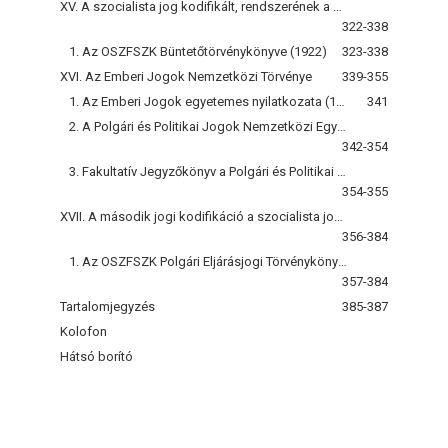
XV. A szocialista jog kodifikált, rendszerének a megteremtése
322-338
1. Az OSZFSZK Büntetőtörvénykönyve (1922)
323-338
XVI. Az Emberi Jogok Nemzetközi Törvénye
339-355
1. Az Emberi Jogok egyetemes nyilatkozata (1948)
341
2. A Polgári és Politikai Jogok Nemzetközi Egyezségokmánya
342-354
3. Fakultatív Jegyzőkönyv a Polgári és Politikai Jogok Nemzetközi Egyezségokmánya
354-355
XVII. A második jogi kodifikáció a szocialista jogtípus fejlődéstörténetéből
356-384
1. Az OSZFSZK Polgári Eljárásjogi Törvénykönyve (az OSZFSZK Legfelsőbb Tanácsának 1964. június 11-i törvénye
357-384
Tartalomjegyzés
385-387
Kolofon
Hátsó borító