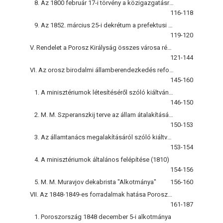
8. Az 1800 február 17-i törvény a közigazgatásról
116-118
9. Az 1852. március 25-i dekrétum a prefektusi adminisztrációról
119-120
V. Rendelet a Porosz Királyság összes városa részére (1808)
121-144
VI. Az orosz birodalmi államberendezkedés reformja a megkésett polgári átalakulás küszöbén
145-160
1. A minisztériumok létesítéséről szóló kiáltvány (1802)
146-150
2. M. M. Szperanszkij terve az állam átalakítására (1809)
150-153
3. Az államtanács megalakításáról szóló kiáltvány (1810)
153-154
4. A minisztériumok általános felépítése (1810)
154-156
5. M. M. Muravjov dekabrista "Alkotmánya"
156-160
VII. Az 1848-1849-es forradalmak hatása Poroszország államszervezetére
161-187
1. Poroszország 1848 december 5-i alkotmánya