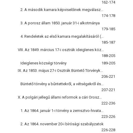
162-174
2. A második kamara képviselőinek megválasztási módjáról szóló rendelet
174-178
3. A porosz állam 1850. január 31-i alkotmánya
179-185
4. Rendeletek az első kamara megalakításáról (1854)
185-187
VIII. Az 1849. március 17-i osztrák ideiglenes községi törvény
188-205
Ideiglenes községi törvény
189-205
IX. Az 1853. május 27-i Osztrák Büntető Törvénykönyv
206-221
Büntető törvény a bűntettekről, a vétségekről és a kihágásokról
207-221
X. A polgári jellegű állami reformok a cári Oroszországban
222-236
1. Az 1864. január 1-i törvény a zemsztvo-hivatalokról
223-226
2. Az 1864. november 20-i bírósági szabályzatok
226-228