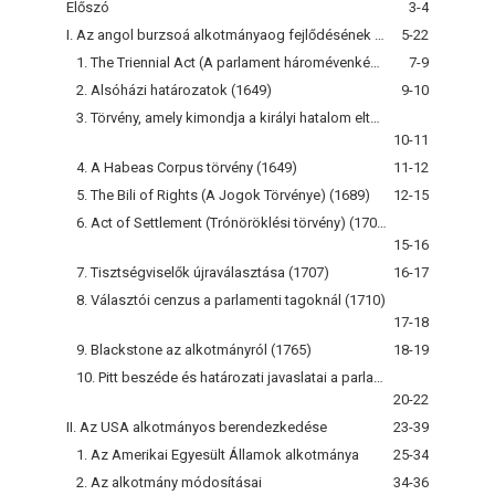
Előszó
3-4
I. Az angol burzsoá alkotmányaog fejlődésének dokumentumai
5-22
1. The Triennial Act (A parlament háromévenkénti összehívásáról szóló törvény) 1641
7-9
2. Alsóházi határozatok (1649)
9-10
3. Törvény, amely kimondja a királyi hatalom eltörlését Angliában, Írországban és a hozzájuk tartozó domíniumokban (1649)
10-11
4. A Habeas Corpus törvény (1649)
11-12
5. The Bili of Rights (A Jogok Törvénye) (1689)
12-15
6. Act of Settlement (Trónöröklési törvény) (1701)
15-16
7. Tisztségviselők újraválasztása (1707)
16-17
8. Választói cenzus a parlamenti tagoknál (1710)
17-18
9. Blackstone az alkotmányról (1765)
18-19
10. Pitt beszéde és határozati javaslatai a parlamenti reform érdekében (1783)
20-22
II. Az USA alkotmányos berendezkedése
23-39
1. Az Amerikai Egyesült Államok alkotmánya
25-34
2. Az alkotmány módosításai
34-36