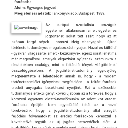
forrásaiba
Alcím:
Egységes jegyzet
Megjelenési adatok:
Tankönyvkiadó, Budapest, 1989.
Az európai szocialista országok
egyetemein általánosan ismert egyetemes
jogtörténet sokat tett azért, hogy az itt
szóban forgó népek - hosszú ideig elhanyagolt - újkori
története tudományos megalapozást nyerjen. Hazai és külföldi
- gyakran világszerte ismert - kézikönyvek egész sorát lehet ma
már megemlíteni, amelyek eligazítást nyújtanak számunkra a
részletekben csakúgy, mint a feltáruló tények világtörténeti
összefüggéseiben. A jogtörténet-tudomány egyidejűleg
megteremtette a lehetőségét annak is, hogy - a modern
történetszemlélet igényeinek megfelelően - a feltárt források
eredeti anyagába betekintést nyerjünk. Ezt a szélesebb,
tudományos értékű igényt követi újabban az a törekvés, hogy a
korszerű egyetemi oktató-nevelőmunka az adott kor eredeti
forrásaira épüljön. Nem egyedülálló tehát az a hazai
törekvésünk, hogy a jogtörténettudomány által vizsgált
fejlődési folyamatokat az eredeti forrásokon keresztül is
követhetővé tegyük az új jogász nemzedékek előtt. A
jogfejlődés korszerűbb szemléletének igénye hozta felszínre