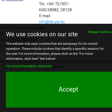
Tel.: +36-72/501-
650/28082, 28128
E-mail:
info@lib.pte.hu
Pécsi Tudományegyetem
Magyar nyelvre v
We use cookies on our site
H-7622 Pécs, Vasvári Pál utca 4.
Tel.: +36-72/501-500
The website only uses cookies that are necessary for its correct
E-mail:
info@pte.hu
operation. These include cookies that identify a specific session for
the user. For more information, please click on the "For more
information, click here" link below!
© Pécsi Tudományegyetem Egyetemi Könyvtár és Tudásközpont. Minden jog
For more information, click here
fenntartva!
Accept