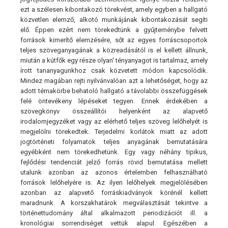
ezt a szélesen kibontakozó törekvést, amely egyben a hallgató
közvetlen elemző, alkotó munkájának kibontakozását segíti
elő. Éppen ezért nem törekedtünk a gyűjteménybe felvett
források kimerítő elemzésére, sőt az egyes forráscsoportok
teljes szöveganyagának a közreadásától is el kellett állnunk,
miután a kútfők egy része olyan' tényanyagot is tartalmaz, amely
írott tananyagunkhoz csak közvetett módon kapcsolódik.
Mindez magában rejti nyilvánvalóan azt a lehetőséget, hogy az
adott témakörbe behatoló hallgató a távolabbi összefüggések
felé öntevékeny lépéseket tegyen. Ennek érdekében a
szövegkönyv összeállítói helyenként az alapvető
irodalomjegyzéket vagy az elérhető teljes szöveg lelőhelyét is
megjelölni törekedtek. Terjedelmi korlátok miatt az adott
jogtörténeti folyamatok teljes anyagának bemutatására
egyébként nem törekedhetünk. Egy vagy néhány tipikus,
fejlődési tendenciát jelző forrás rövid bemutatása mellett
utalunk azonban az azonos értelemben felhasználható
források lelőhelyére is. Az ilyen lelőhelyek megjelölésében
azonban az alapvető forráskiadványok körénél kellett
maradnunk. A korszakhatárok megválasztását tekintve a
történettudomány által alkalmazott periodizációt ill. a
kronológiai sorrendiséget vettük alapul. Egészében a