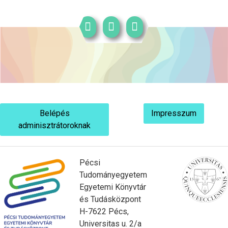
Belépés
Impresszum
adminisztrátoroknak
Pécsi
Tudományegyetem
Egyetemi Könyvtár
és Tudásközpont
H-7622 Pécs,
Universitas u. 2/a