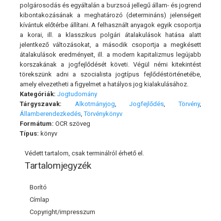
polgárosodás és egyáltalán a burzsoá jellegű állam- és jogrend
kibontakozásának a meghatározó (determináns) jelenségeit
kívántuk előtérbe állítani. A felhasznált anyagok egyik csoportja
a korai, ill. a klasszikus polgári átalakulások hatása alatt
jelentkező változásokat, a második csoportja a megkésett
átalakulások eredményeit, ill. a modern kapitalizmus legújabb
korszakának a jogfejlődését követi. Végül némi kitekintést
törekszünk adni a szocialista jogtípus fejlődéstörténetébe,
amely elvezetheti a figyelmet a hatályos jog kialakulásához.
Kategóriák:
Jogtudomány
Tárgyszavak:
Alkotmányjog
,
Jogfejlődés
,
Törvény
,
Államberendezkedés
,
Törvénykönyv
Formátum:
OCR szöveg
Típus:
könyv
Védett tartalom, csak terminálról érhető el.
Tartalomjegyzék
Borító
Címlap
Copyright/impresszum