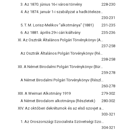
3. Az 1870. június 16-i városi törvény
228-230
4. Az 1874. január 1-i szabályzat a hadkötelezettségről
230-231
5. T. M. Lorisz-Melikov "alkotmánya" (1881)
231-235
6. Az 1881. április 29-i cári kiáltvány
235-236
XI. Az Osztrák Általános Polgári Törvénykönyv (Allgemeines Bürgerliches Gesetzbuch) 1811
237-258
Az Osztrák Általános Polgári Törvénykönyv (Részletek)
238-258
XII. A Német Birodalmi Polgári Törvénykönyv (Bürgerliches Gesetzbuch)
259-278
A Német Birodalmi Polgári Törvénykönyv (Részletek)
260-278
XIII. A Weimari Alkotmány 1919
279-302
A Német Birodalom alkotmánya (Részletek)
280-302
XIV. Az októberi dekrétumok és az első szovjet alkotmány
303-321
1. Az Oroszországi Szocialista Szövetségi Szovjet Köztársaságnak a Szovjetek V. összoroszországi Kongresszusa által 1918. július 10-i ülésében elfogadott alkotmánya (alaptörvénye)
304-321