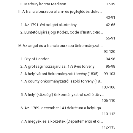
3. Marbury kontra Madison
37-39
III. A francia burzsoá állam- és jogfejlődés dokumentumai
40-91
1. Az 1791. évi polgári alkotmány
42-65
2. Büntető Eljárásjogi Kódex, Code d’Instruc-tion Criminelle
66-91
IV. Az angol és a francia burzsoá önkormányzat kiépülése
92-120
1. City of London
94-96
2. A grófsági hozzájárulás: 1739-es törvény
96-98
3. A helyi városi önkormányzati törvény (1835)
99-103
4. A county önkormányzatról szóló törvény (1888)
103-106
5. A helyi (községi) önkormányzatról szóló törvény (1894)
106-110
6. Az. 1789- december 14-i dekrétum a helyi igazgatásról
110-112
7. A megyék és a körzetek (Departements et disctricts)
112-115