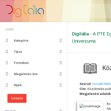
SZŰRŐ
Digitália
- A PTE Eg
Univerzuma
Kategória
Típus
Formátum
Köz
Megjelenés éve
Szerző:
Horváth Már
Nyelv
Cím:
Közoktatás-polit
Megjelenési adatok
Az 
fe