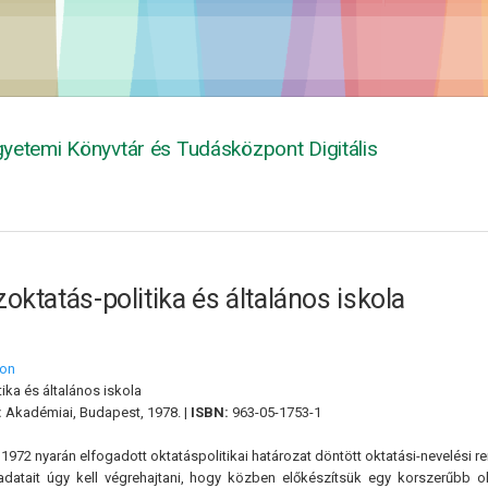
yetemi Könyvtár és Tudásközpont Digitális
oktatás-politika és általános iskola
ton
ika és általános iskola
:
Akadémiai, Budapest, 1978. |
ISBN:
963-05-1753-1
1972 nyarán elfogadott oktatáspolitikai határozat döntött oktatási-nevelési r
ladatait úgy kell végrehajtani, hogy közben előkészítsük egy korszerűbb ok