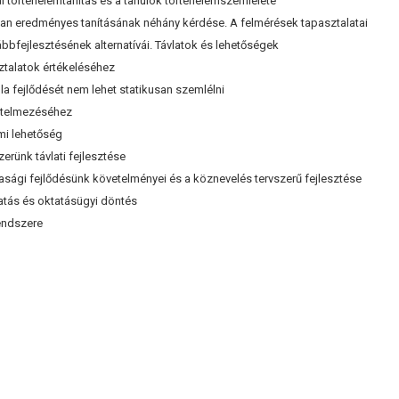
i történelemtanítás és a tanulók történelemszemlélete
n eredményes tanításának néhány kérdése. A felmérések tapasztalatai
bbfejlesztésének alternatívái. Távlatok és lehetőségek
talatok értékeléséhez
 fejlődését nem lehet statikusan szemlélni
telmezéséhez
mi lehetőség
rünk távlati fejlesztése
gi fejlődésünk követelményei és a köznevelés tervszerű fejlesztése
s és oktatásügyi döntés
endszere