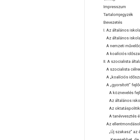
Impresszum
Tartalomjegyzék
Bevezetés
I. Az általános isk
Az általános iskol
A nemzeti művelődé
A koalíciós időszak
II. A szocialista á
A szocialista célr
A „koalíciós idősza
A „gyorsított” fejl
A köznevelés fejle
Az általános iskola
Az oktatáspolitika
A tanévvesztés és 
Az ellentmondások
„Új szakasz” az ált
„Kevesebbet, de jól