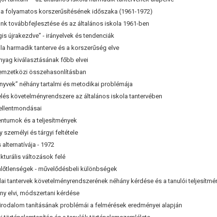
kola folyamatos korszerűsítésének időszaka (1961-1972)
k továbbfejlesztése és az általános iskola 1961-ben
 újrakezdve” - irányelvek és tendenciák
 harmadik tanterve és a korszerűség elve
g kiválasztásának főbb elvei
zetközi összehasonlításban
ek” néhány tartalmi és metodikai problémája
követelményrendszere az általános iskola tantervében
llentmondásai
mok és a teljesítmények
emélyi és tárgyi feltétele
alternatívája - 1972
kturális változások felé
tlenségek - művelődésbeli különbségek
olai tantervek követelményrendszerének néhány kérdése és a tanulói teljesítmé
y elvi, módszertani kérdése
irodalom tanításának problémái a felmérések eredményei alapján