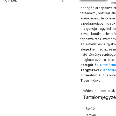
Címkék
me
pedagógiai tapasztala
társadalmi, politikai j
annak egész fejlődésér
a pedagógiában is sokré
ma gondjait úgy kell m
kevés konfliktuslehet
tapasztalatok számbavé
az elmélet és a gyakor
elégedhet meg az esemén
ható törvényszerűsége
meghatározóit, a történ
Kategóriák:
Nevelést
Tárgyszavak:
Közokta
Formátum:
OCR szöve
Típus:
könyv
Védett tartalom, csak t
Tartalomjegyzé
Borító
Címlap