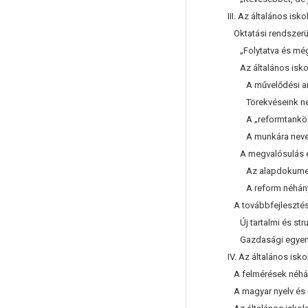
III. Az általános is
Oktatási rendszerün
„Folytatva és mégis
Az általános iskola
A művelődési anya
Törekvéseink nem
A „reformtankönyv
A munkára nevelés 
A megvalósulás e
Az alapdokumentu
A reform néhány sz
A továbbfejlesztés 
Új tartalmi és stru
Gazdasági egyenlő
IV. Az általános isk
A felmérések néhán
A magyar nyelv és 