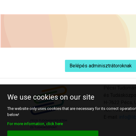
Belépés adminisztrátoroknak
Pécsi Tudomán
és Tudásközpo
We use cookies on our site
H-7622 Pécs, U
The website only uses cookies that are necessary for its correct operation.
Tel.: +36-72/
below!
E-mail:
info@lib
For more information, click here