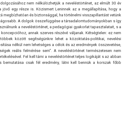
idolgozásához nem nélkülözhetjük a neveléstörténet, az elmúlt 30 év
jövő egy része is. Közismert Leninnek az a megállapítása, hogy a
zzá megbízhatóan és biztonsággal, ha történelmi visszapillantást vetünk
biztonságosabb. A dolgok összefüggése a társadalomtudományokban s így
asználnunk a neveléstörténet, a pedagógiai gyakorlat tapasztalatait, s a
i koncepcióhoz, annak szerves részévé váljanak. Kétségtelen: ez nem
bbek között segítségünkre lehet a közoktatás-politikai, nevelési
nosítása nélkül nem lehetséges a célok és az eredmények összevetése,
etőségek reális felmérése sem”. A neveléstörténet természetesen nem
elésével. Fel kell tárni a neveléstörténet teljes logikáját s az abban
s bemutatása csak fél eredmény, látni kell bennük a korszak főbb