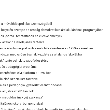
ola a művelődéspolitika szemszögéből
a helye és szerepe az ország demokratikus átalakulásának programjában
s „sorsa” fenntartások és ellenvélemények
 általános iskolájának tanterve
ltalános iskola megvalósulásának főbb kérdései az 1950-es években
endszer megvalósulásának kezdete az általános iskolákban
k” tanterveinek továbbfejlesztése
ődés pedagógiai problémái
sztésének elvi platformja 1950-ben
 első szocialista tanterve
 és a pedagógiai gyakorlat ellentmondásai
az „elvesztett” tanulók
 megoldásának „új szakasza”
alános iskola régi gondjaival
 tanítani” - az általános iskola harmadik tantervének alapelve