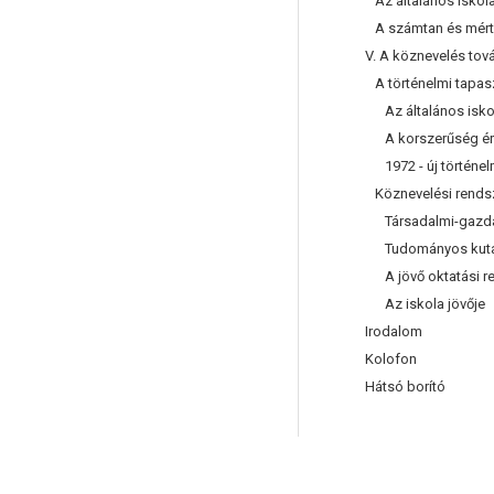
Az általános iskola
A számtan és mérta
V. A köznevelés tová
A történelmi tapasz
Az általános iskola
A korszerűség ér
1972 - új történel
Köznevelési rendsze
Társadalmi-gazdasá
Tudományos kutatá
A jövő oktatási r
Az iskola jövője
Irodalom
Kolofon
Hátsó borító