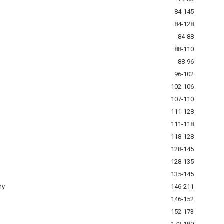
84-145
84-128
84-88
88-110
88-96
96-102
102-106
107-110
111-128
111-118
118-128
128-145
128-135
135-145
ny
146-211
146-152
152-173