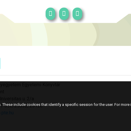
yegyetem Egyetemi Könyvtár
nt
niversitas u. 2/a
 These include cookies that identify a specific session for the user. For more i
501-650/28082, 28128
.pte.hu