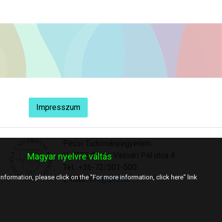
Impresszum
Pécsi Tudományegyetem
H-7622 Pécs, Vasvári Pál utca 4.
Magyar nyelvre váltás
Tel.: +36-72/501-500
nformation, please click on the "For more information, click here" link
E-mail:
info@pte.hu