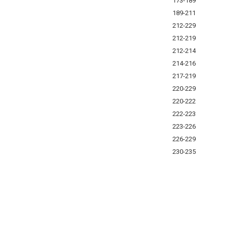
173-189
189-211
212-229
212-219
212-214
214-216
217-219
220-229
220-222
222-223
223-226
226-229
230-235