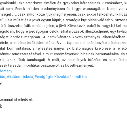
gvalósuló iskolarendszer elméleti és gyakorlati kérdéseinek kutatásához, k
tait sem. Ennek minden eredményében és fogyatékosságában benne van a 
elenséget „. .. csak akkor közelítjük meg helyesen, csak akkor férkőzhetünk ho
e”. Ha a múltat és a jövőt együtt látjuk, a stratégia kijelölése valósabb, 
tű; összefonódik a múlt, a jelen, a jövő. Következik ebből is, hogy fel kell h
egoldani, hogy e pedagógiai célok, elhatározások illeszkedjenek egy távlat
őséget hordoz magában. A nemkívánatos következmények elkerülésében tö
tele, elemzése és általánosítása. A „. . . tapasztalat számbavétele és hasz
lat konfrontálása, a fejlesztés irányainak biztonságos kijelölése, a leh
yek rendszerezésével, a múlt eredményeinek, hibáinak bemutatásával és érték
ket, azok főbb tanulságait. A múlt, az események idézése és szemlélete
ések társadalmi-politikai összetevőit és következményeit.
udomány
tás
,
Általános iskola
,
Peadgógia
,
Közoktatás-politika
g
erminálról érhető el.
k