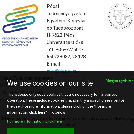
Pécsi
Tudományegyetem
Egyetemi Könyvtár
és Tudásközpont
H-7622 Pécs,
Universitas u. 2/a
Tel.: +36-72/501-
650/28082, 28128
E-mail:
info@lib.pte.hu
Pécsi Tudományegyetem
Magyar nyelvre v
We use cookies on our site
H-7622 Pécs, Vasvári Pál utca 4.
Tel.: +36-72/501-500
The website only uses cookies that are necessary for its correct
E-mail:
info@pte.hu
operation. These include cookies that identify a specific session for
the user. For more information, please click on the "For more
information, click here" link below!
© Pécsi Tudományegyetem Egyetemi Könyvtár és Tudásközpont. Minden jog
For more information, click here
fenntartva!