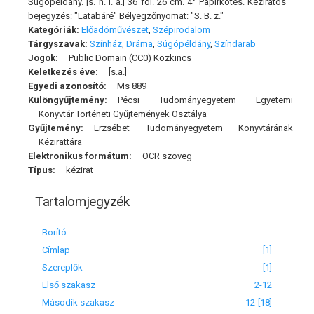
Súgópéldány. [s. n. l. a.] 36 fol. 26 cm. 4° Papírkötés. Kéziratos
bejegyzés: "Latabáré" Bélyegzőnyomat: "S. B. z."
Kategóriák:
Előadóművészet
,
Szépirodalom
Tárgyszavak:
Színház
,
Dráma
,
Súgópéldány
,
Színdarab
Jogok:
Public Domain (CC0) Közkincs
Keletkezés éve:
[s.a.]
Egyedi azonosító:
Ms 889
Különgyűjtemény:
Pécsi Tudományegyetem Egyetemi
Könyvtár Történeti Gyűjtemények Osztálya
Gyűjtemény:
Erzsébet Tudományegyetem Könyvtárának
Kézirattára
Elektronikus formátum:
OCR szöveg
Típus:
kézirat
Tartalomjegyzék
Borító
Címlap
[1]
Szereplők
[1]
Első szakasz
2-12
Második szakasz
12-[18]