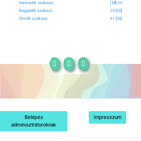
Harmadik szakasz
[18]-25
Negyedik szakasz
25-[30]
Ötödik szakasz
31-[36]
Belépés
Impresszum
adminisztrátoroknak