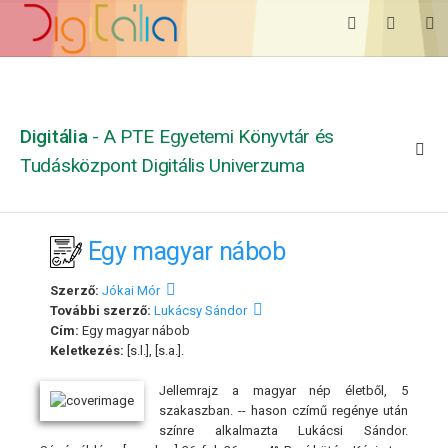
Digitália
- A PTE Egyetemi Könyvtár és
Tudásközpont Digitális Univerzuma
Egy magyar nábob
Szerző:
Jókai Mór
További szerző:
Lukácsy Sándor
Cím:
Egy magyar nábob
Keletkezés:
[s.l.], [s.a.].
Jellemrajz a magyar nép életből, 5
szakaszban. -- hason czímű regénye után
színre alkalmazta Lukácsi Sándor.