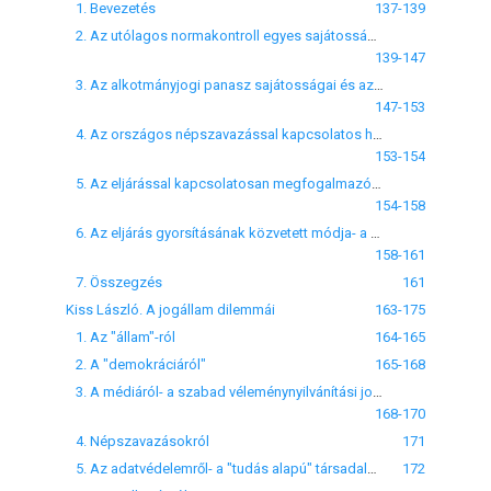
1. Bevezetés
137-139
2. Az utólagos normakontroll egyes sajátosságai és az egyes változtatási javaslatok
139-147
3. Az alkotmányjogi panasz sajátosságai és az egyes változtatási igények
147-153
4. Az országos népszavazással kapcsolatos hatásköri előírás
153-154
5. Az eljárással kapcsolatosan megfogalmazódott igények egyike- az eljárás gyorsítása
154-158
6. Az eljárás gyorsításának közvetett módja- a bíróval szembeni szakmai követelmények elvárása
158-161
7. Összegzés
161
Kiss László. A jogállam dilemmái
163-175
1. Az "állam"-ról
164-165
2. A "demokráciáról"
165-168
3. A médiáról- a szabad véleménynyilvánítási jog terjedelme kapcsán
168-170
4. Népszavazásokról
171
5. Az adatvédelemről- a "tudás alapú" társadalomról
172