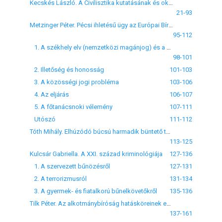
Kecskés László. A Civilisztika kutatásának és oktatásának alakulása a Pécsi Jogi Karon
21-93
Metzinger Péter. Pécsi ihletésű ügy az Európai Bíróság előtt
95-112
1. A székhely elv (nemzetközi magánjog) és a székhely (társasági és cégjog)
98-101
2. Illetőség és honosság
101-103
3. A közösségi jogi probléma
103-106
4. Az eljárás
106-107
5. A főtanácsnoki vélemény
107-111
Utószó
111-112
Tóth Mihály. Elhúzódó búcsú harmadik büntető törvénykönyvünktől
113-125
Kulcsár Gabriella. A XXI. század kriminológiája
127-136
1. A szervezett bűnözésről
127-131
2. A terrorizmusról
131-134
3. A gyermek- és fiatalkorú bűnelkövetőkről
135-136
Tilk Péter. Az alkotmánybíróság hatásköreinek egyes sajátosságai
137-161