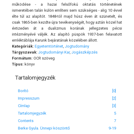
működése - a hazai felsőfokú oktatás történetének
ismeretében talán külön említeni sem szükséges - alig 10 évvel
élte túl az alapítót. 1848-tól majd húsz éven át szünetelt, és
csak 1865-ben kezdte újra tevékenységét, hogy aztán közel hat
évtizeden át a dualizmus korának jellegzetes pécsi
intézményévé váljék. Az alapító püspök 1937-ben felavatott
emléktáblája Karunk bejáratának közelében állott.
Kategóriák:
Egyetemtörténet
,
Jogtudomány
Tárgyszavak:
Jogtudományi Kar
,
Jogászképzés
Formátum:
OCR szöveg
Típus:
könyv
Tartalomjegyzék
Borító
[0]
Impresszum
[2]
Címlap
[3]
Tartalomjegyzék
5
Contents
7
Berke Gyula. Ünnepi köszöntő
9-19