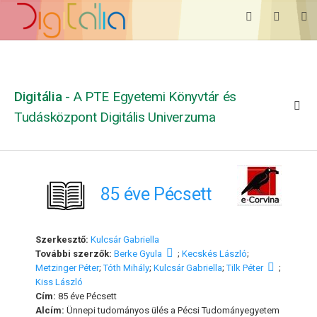
Digitália
- A PTE Egyetemi Könyvtár és
Tudásközpont Digitális Univerzuma
85 éve Pécsett
Szerkesztő:
Kulcsár Gabriella
További szerzők:
Berke Gyula
;
Kecskés László
;
Metzinger Péter
;
Tóth Mihály
;
Kulcsár Gabriella
;
Tilk Péter
;
Kiss László
Cím:
85 éve Pécsett
Alcím:
Ünnepi tudományos ülés a Pécsi Tudományegyetem