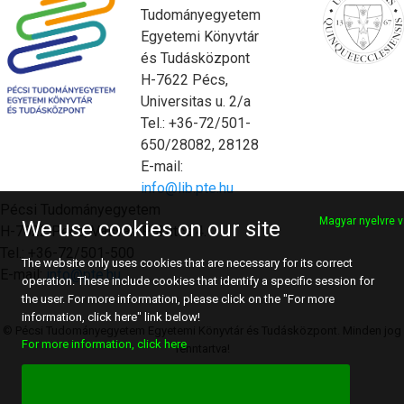
Tudományegyetem
Egyetemi Könyvtár
és Tudásközpont
H-7622 Pécs,
Universitas u. 2/a
Tel.: +36-72/501-
650/28082, 28128
E-mail:
info@lib.pte.hu
Pécsi Tudományegyetem
Magyar nyelvre v
We use cookies on our site
H-7622 Pécs, Vasvári Pál utca 4.
Tel.: +36-72/501-500
The website only uses cookies that are necessary for its correct
E-mail:
info@pte.hu
operation. These include cookies that identify a specific session for
the user. For more information, please click on the "For more
information, click here" link below!
© Pécsi Tudományegyetem Egyetemi Könyvtár és Tudásközpont. Minden jog
For more information, click here
fenntartva!