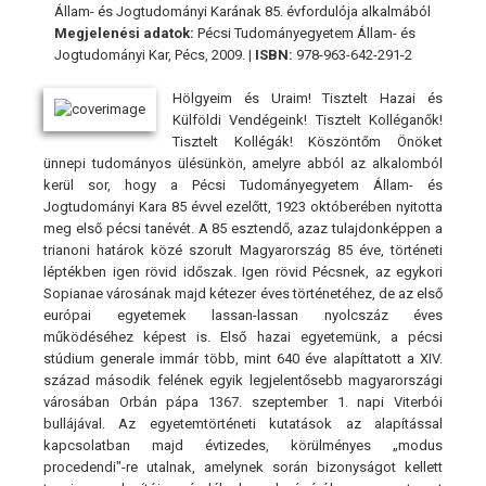
Állam- és Jogtudományi Karának 85. évfordulója alkalmából
Megjelenési adatok:
Pécsi Tudományegyetem Állam- és
Jogtudományi Kar, Pécs, 2009. |
ISBN:
978-963-642-291-2
Hölgyeim és Uraim! Tisztelt Hazai és
Külföldi Vendégeink! Tisztelt Kolléganők!
Tisztelt Kollégák! Köszöntőm Önöket
ünnepi tudományos ülésünkön, amelyre abból az alkalomból
kerül sor, hogy a Pécsi Tudományegyetem Állam- és
Jogtudományi Kara 85 évvel ezelőtt, 1923 októberében nyitotta
meg első pécsi tanévét. A 85 esztendő, azaz tulajdonképpen a
trianoni határok közé szorult Magyarország 85 éve, történeti
léptékben igen rövid időszak. Igen rövid Pécsnek, az egykori
Sopianae városának majd kétezer éves történetéhez, de az első
európai egyetemek lassan-lassan nyolcszáz éves
működéséhez képest is. Első hazai egyetemünk, a pécsi
stúdium generale immár több, mint 640 éve alapíttatott a XIV.
század második felének egyik legjelentősebb magyarországi
városában Orbán pápa 1367. szeptember 1. napi Viterbói
bullájával. Az egyetemtörténeti kutatások az alapítással
kapcsolatban majd évtizedes, körülményes „modus
procedendi"-re utalnak, amelynek során bizonyságot kellett