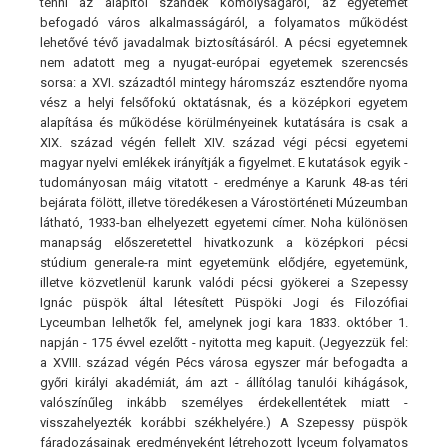
tenni az alapítói szándék komolyságáról, az egyetemet
befogadó város alkalmasságáról, a folyamatos működést
lehetővé tévő javadalmak biztosításáról. A pécsi egyetemnek
nem adatott meg a nyugat-európai egyetemek szerencsés
sorsa: a XVI. századtól mintegy háromszáz esztendőre nyoma
vész a helyi felsőfokú oktatásnak, és a középkori egyetem
alapítása és működése körülményeinek kutatására is csak a
XIX. század végén fellelt XIV. század végi pécsi egyetemi
magyar nyelvi emlékek irányítják a figyelmet. E kutatások egyik -
tudományosan máig vitatott - eredménye a Karunk 48-as téri
bejárata fölött, illetve töredékesen a Várostörténeti Múzeumban
látható, 1933-ban elhelyezett egyetemi címer. Noha különösen
manapság előszeretettel hivatkozunk a középkori pécsi
stúdium generale-ra mint egyetemünk elődjére, egyetemünk,
illetve közvetlenül karunk valódi pécsi gyökerei a Szepessy
Ignác püspök által létesített Püspöki Jogi és Filozófiai
Lyceumban lelhetők fel, amelynek jogi kara 1833. október 1.
napján - 175 évvel ezelőtt - nyitotta meg kapuit. (Jegyezzük fel:
a XVIII. század végén Pécs városa egyszer már befogadta a
győri királyi akadémiát, ám azt - állítólag tanulói kihágások,
valószínűleg inkább személyes érdekellentétek miatt -
visszahelyezték korábbi székhelyére.) A Szepessy püspök
fáradozásainak eredményeként létrehozott lyceum folyamatos