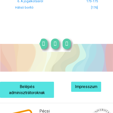
6. A jogalkotásról
173-175
Hátsó borító
[176]
Belépés
Impresszum
adminisztrátoroknak
Pécsi