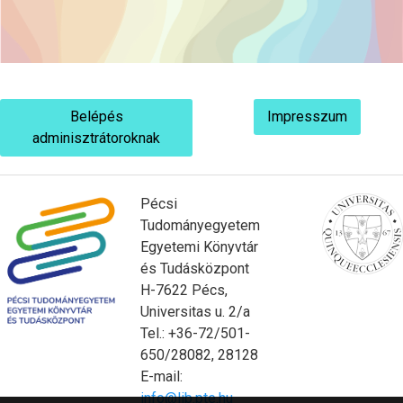
Belépés
Impresszum
adminisztrátoroknak
Pécsi
Tudományegyetem
Egyetemi Könyvtár
és Tudásközpont
H-7622 Pécs,
Universitas u. 2/a
Tel.: +36-72/501-
650/28082, 28128
E-mail:
info@lib.pte.hu