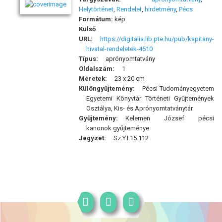
Helytörténet
,
Rendelet
,
hirdetmény
,
Pécs
Formátum:
kép
Külső
URL:
https://digitalia.lib.pte.hu/pub/kapitany-
hivatal-rendeletek-4510
Típus:
aprónyomtatvány
Oldalszám:
1
Méretek:
23 x 20 cm
Különgyűjtemény:
Pécsi Tudományegyetem
Egyetemi Könyvtár Történeti Gyűjtemények
Osztálya, Kis- és Aprónyomtatványtár
Gyűjtemény:
Kelemen József pécsi
kanonok gyűjteménye
Jegyzet:
Sz.Y.I.15.112