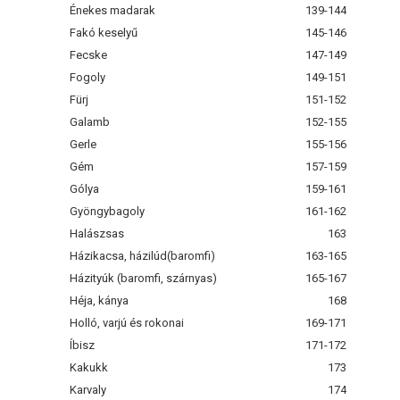
Énekes madarak
139-144
Fakó keselyű
145-146
Fecske
147-149
Fogoly
149-151
Fürj
151-152
Galamb
152-155
Gerle
155-156
Gém
157-159
Gólya
159-161
Gyöngybagoly
161-162
Halászsas
163
Házikacsa, házilúd(baromfi)
163-165
Házityúk (baromfi, szárnyas)
165-167
Héja, kánya
168
Holló, varjú és rokonai
169-171
Íbisz
171-172
Kakukk
173
Karvaly
174