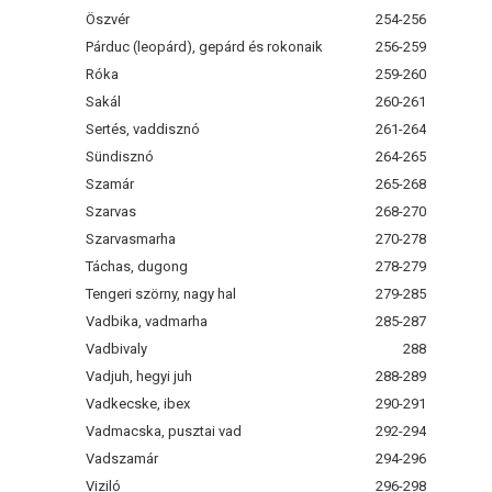
Öszvér
254-256
Párduc (leopárd), gepárd és rokonaik
256-259
Róka
259-260
Sakál
260-261
Sertés, vaddisznó
261-264
Sündisznó
264-265
Szamár
265-268
Szarvas
268-270
Szarvasmarha
270-278
Táchas, dugong
278-279
Tengeri szörny, nagy hal
279-285
Vadbika, vadmarha
285-287
Vadbivaly
288
Vadjuh, hegyi juh
288-289
Vadkecske, ibex
290-291
Vadmacska, pusztai vad
292-294
Vadszamár
294-296
Viziló
296-298