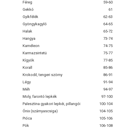
Féreg
59-60
Gekkó
61
Gyíkfélék
62-63
Gyöngykagyló
64-65
Halak
65-72
Hangya
73-74
Kaméleon
74-75
Karmazsintetü
75-77
Kígyók
77-85
Korall
85-86
Krokodil, tengeri szörny
86-91
Légy
91-94
Méh
94-97
Moly, farontó lepkék
97-100
Palesztina gyakori lepkéi, pillangói
100-104
Ónix (szárnyascsiga)
104-105
Pióca
105-106
Pók
106-108