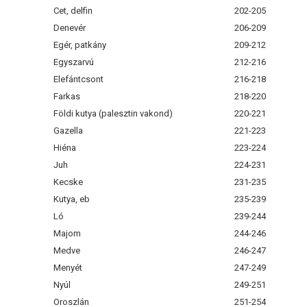
Cet, delfin
202-205
Denevér
206-209
Egér, patkány
209-212
Egyszarvú
212-216
Elefántcsont
216-218
Farkas
218-220
Földi kutya (palesztin vakond)
220-221
Gazella
221-223
Hiéna
223-224
Juh
224-231
Kecske
231-235
Kutya, eb
235-239
Ló
239-244
Majom
244-246
Medve
246-247
Menyét
247-249
Nyúl
249-251
Oroszlán
251-254