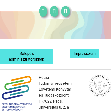
Belépés
Impresszum
adminisztrátoroknak
Pécsi
Tudományegyetem
Egyetemi Könyvtár
és Tudásközpont
H-7622 Pécs,
Universitas u. 2/a