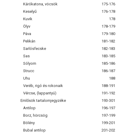
Kárókatona, vöcsök
175-176
Keselyű
176-178
Kuvik
178
Ölyv
178-179
Páva
179-180
Pelikán
181-182
Sarlósfecske
182-183
Sas
183-185
Sólyom
185-186
Strucc
186-187
Uhu
188
Veréb, rigó és rokonaik
188-191
Vércse, (lappantyú)
191-192
Emlősök tartalomjegyzéke
193-301
Antilop
196-197
Borz, hörcsög
197-199
Bölény
199-201
Bubal antilop
201-202