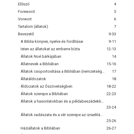
Előszó
4
Foreword
5
Vorwort
6
Tartalom (állatok)
7
Bevezető
9-33
A Biblia könyvei, nyelve és fordításai
9-11
Isten az állatokat az emberre bízta
12-13
Állatok Noé bárkájában
14
Állatnevek a Bibliában
15-16
Állatok csoportosítása a Bibliában (nemzetségek szerint)
17
Állatáldozatok
18
Áldozatok az Ószövetségben
18-22
Állatok szerepe a Bibliában
22-23
Állatok a hasonlatokban és a példabeszédekben, állatszimbolika
23-24
Állatok vadászata és a vér szerepe az izraelitáknál
25-26
Háziállatok a Bibliában
26-27