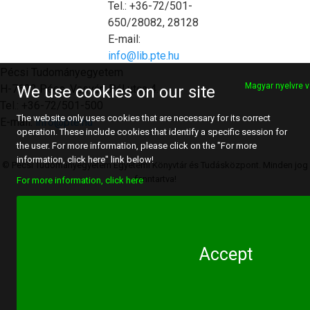
Tel.: +36-72/501-
650/28082, 28128
E-mail:
info@lib.pte.hu
Pécsi Tudományegyetem
Magyar nyelvre v
H-7622 Pécs, Vasvári Pál utca 4.
We use cookies on our site
Tel.: +36-72/501-500
The website only uses cookies that are necessary for its correct
E-mail:
info@pte.hu
operation. These include cookies that identify a specific session for
the user. For more information, please click on the "For more
information, click here" link below!
© Pécsi Tudományegyetem Egyetemi Könyvtár és Tudásközpont. Minden jog
fenntartva!
For more information, click here
Accept