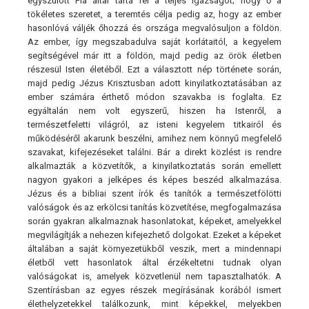
egyszülött Fia által tárta fel a teljes igazságot; hogy ő a
tökéletes szeretet, a teremtés célja pedig az, hogy az ember
hasonlóvá váljék őhozzá és országa megvalósuljon a földön.
Az ember, így megszabadulva saját korlátaitól, a kegyelem
segítségével már itt a földön, majd pedig az örök életben
részesül Isten életéből. Ezt a választott nép története során,
majd pedig Jézus Krisztusban adott kinyilatkoztatásában az
ember számára érthető módon szavakba is foglalta. Ez
egyáltalán nem volt egyszerű, hiszen ha Istenről, a
természetfeletti világról, az isteni kegyelem titkairól és
működéséről akarunk beszélni, amihez nem könnyű megfelelő
szavakat, kifejezéseket találni. Bár a direkt közlést is rendre
alkalmazták a közvetítők, a kinyilatkoztatás során emellett
nagyon gyakori a jelképes és képes beszéd alkalmazása.
Jézus és a bibliai szent írók és tanítók a természetfölötti
valóságok és az erkölcsi tanítás közvetítése, megfogalmazása
során gyakran alkalmaznak hasonlatokat, képeket, amelyekkel
megvilágítják a nehezen kifejezhető dolgokat. Ezeket a képeket
általában a saját környezetükből veszik, mert a mindennapi
életből vett hasonlatok által érzékeltetni tudnak olyan
valóságokat is, amelyek közvetlenül nem tapasztalhatók. A
Szentírásban az egyes részek megírásának korából ismert
élethelyzetekkel találkozunk, mint képekkel, melyekben