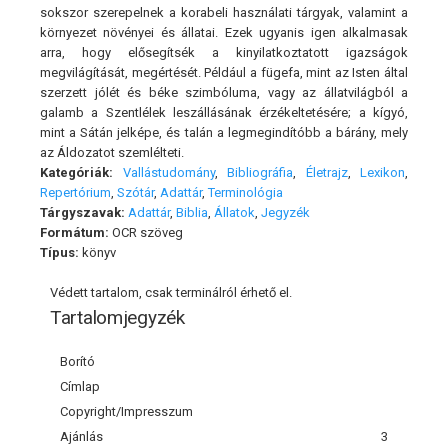
sokszor szerepelnek a korabeli használati tárgyak, valamint a
környezet növényei és állatai. Ezek ugyanis igen alkalmasak
arra, hogy elősegítsék a kinyilatkoztatott igazságok
megvilágítását, megértését. Például a fügefa, mint az Isten által
szerzett jólét és béke szimbóluma, vagy az állatvilágból a
galamb a Szentlélek leszállásának érzékeltetésére; a kígyó,
mint a Sátán jelképe, és talán a legmegindítóbb a bárány, mely
az Áldozatot szemlélteti.
Kategóriák:
Vallástudomány
,
Bibliográfia
,
Életrajz
,
Lexikon
,
Repertórium
,
Szótár
,
Adattár
,
Terminológia
Tárgyszavak:
Adattár
,
Biblia
,
Állatok
,
Jegyzék
Formátum:
OCR szöveg
Típus:
könyv
Védett tartalom, csak terminálról érhető el.
Tartalomjegyzék
Borító
Címlap
Copyright/Impresszum
Ajánlás
3