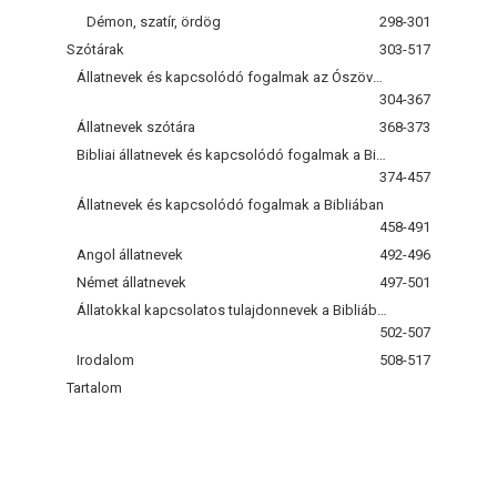
Démon, szatír, ördög
298-301
Szótárak
303-517
Állatnevek és kapcsolódó fogalmak az Ószövetségben
304-367
Állatnevek szótára
368-373
Bibliai állatnevek és kapcsolódó fogalmak a Bibliában
374-457
Állatnevek és kapcsolódó fogalmak a Bibliában
458-491
Angol állatnevek
492-496
Német állatnevek
497-501
Állatokkal kapcsolatos tulajdonnevek a Bibliában
502-507
Irodalom
508-517
Tartalom