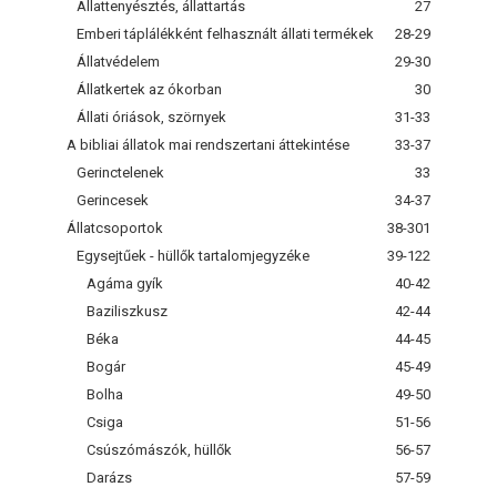
Állattenyésztés, állattartás
27
Emberi táplálékként felhasznált állati termékek
28-29
Állatvédelem
29-30
Állatkertek az ókorban
30
Állati óriások, szörnyek
31-33
A bibliai állatok mai rendszertani áttekintése
33-37
Gerinctelenek
33
Gerincesek
34-37
Állatcsoportok
38-301
Egysejtűek - hüllők tartalomjegyzéke
39-122
Agáma gyík
40-42
Baziliszkusz
42-44
Béka
44-45
Bogár
45-49
Bolha
49-50
Csiga
51-56
Csúszómászók, hüllők
56-57
Darázs
57-59