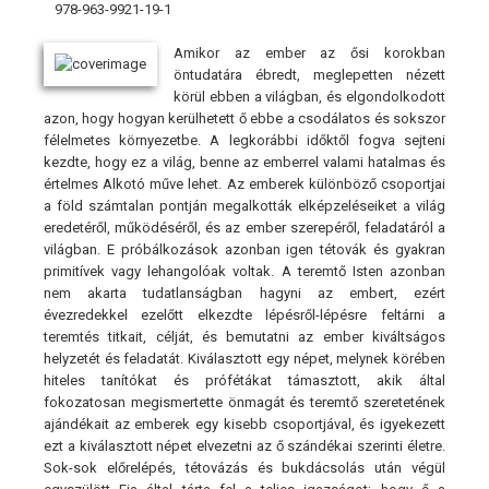
978-963-9921-19-1
Amikor az ember az ősi korokban
öntudatára ébredt, meglepetten nézett
körül ebben a világban, és elgondolkodott
azon, hogy hogyan kerülhetett ő ebbe a csodálatos és sokszor
félelmetes környezetbe. A legkorábbi időktől fogva sejteni
kezdte, hogy ez a világ, benne az emberrel valami hatalmas és
értelmes Alkotó műve lehet. Az emberek különböző csoportjai
a föld számtalan pontján megalkották elképzeléseiket a világ
eredetéről, működéséről, és az ember szerepéről, feladatáról a
világban. E próbálkozások azonban igen tétovák és gyakran
primitívek vagy lehangolóak voltak. A teremtő Isten azonban
nem akarta tudatlanságban hagyni az embert, ezért
évezredekkel ezelőtt elkezdte lépésről-lépésre feltárni a
teremtés titkait, célját, és bemutatni az ember kiváltságos
helyzetét és feladatát. Kiválasztott egy népet, melynek körében
hiteles tanítókat és prófétákat támasztott, akik által
fokozatosan megismertette önmagát és teremtő szeretetének
ajándékait az emberek egy kisebb csoportjával, és igyekezett
ezt a kiválasztott népet elvezetni az ő szándékai szerinti életre.
Sok-sok előrelépés, tétovázás és bukdácsolás után végül