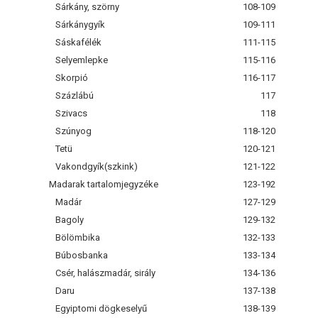
Sárkány, szörny
108-109
Sárkánygyík
109-111
Sáskafélék
111-115
Selyemlepke
115-116
Skorpió
116-117
Százlábú
117
Szivacs
118
Szúnyog
118-120
Tetü
120-121
Vakondgyík(szkink)
121-122
Madarak tartalomjegyzéke
123-192
Madár
127-129
Bagoly
129-132
Bölömbika
132-133
Búbosbanka
133-134
Csér, halászmadár, sirály
134-136
Daru
137-138
Egyiptomi dögkeselyű
138-139