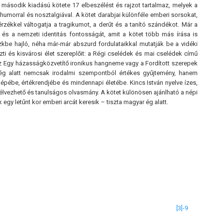
második kiadású kötete 17 elbeszélést és rajzot tartalmaz, melyek a
umorral és nosztalgiával. A kötet darabjai különféle emberi sorsokat,
érzékkel váltogatja a tragikumot, a derűt és a tanító szándékot. Már a
át és a nemzeti identitás fontosságát, amit a kötet több más írása is
kbe hajló, néha már-már abszurd fordulataikkal mutatják be a vidéki
i és kisvárosi élet szereplőit: a Régi cselédek és mai cselédek című
Az Egy házasságközvetítő ironikus hangneme vagy a Fordított szerepek
r ég alatt nemcsak irodalmi szempontból értékes gyűjtemény, hanem
képébe, értékrendjébe és mindennapi életébe. Kincs István nyelve ízes,
 élvezhető és tanulságos olvasmány. A kötet különösen ajánlható a népi
egy letűnt kor emberi arcát keresik – tiszta magyar ég alatt.
[3]-9