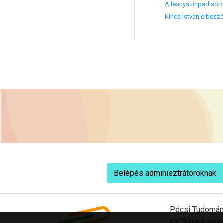
A leányszínpad soro
Kincs István elbesz
Belépés adminisztrátoroknak
Pécsi Tudomán
és Tudásközpo