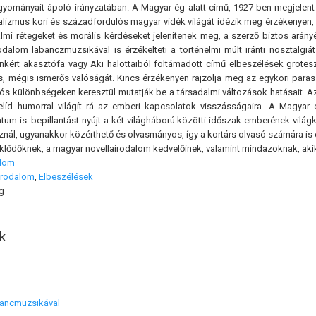
gyományait ápoló irányzatában. A Magyar ég alatt című, 1927-ben megjelent 
lizmus kori és századfordulós magyar vidék világát idézik meg érzékenyen, h
almi rétegeket és morális kérdéseket jelenítenek meg, a szerző biztos arány
kodalom labanczmuzsikával is érzékelteti a történelmi múlt iránti nosztalgi
kért akasztófa vagy Aki halottaiból föltámadott című elbeszélések grotesz
, mégis ismerős valóságát. Kincs érzékenyen rajzolja meg az egykori paraszt
iós különbségeken keresztül mutatják be a társadalmi változások hatásait. 
zelíd humorral világít rá az emberi kapcsolatok visszásságaira. A Magya
tum is: bepillantást nyújt a két világháború közötti időszak emberének világ
znál, ugyanakkor közérthető és olvasmányos, így a kortárs olvasó számára is
rdeklődőknek, a magyar novellairodalom kedvelőinek, valamint mindazoknak, akik 
alom
irodalom
,
Elbeszélések
g
k
bancmuzsikával