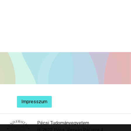
Impresszum
Pécsi Tudományegyetem
H-7622 Pécs, Vasvári Pál utca 4.