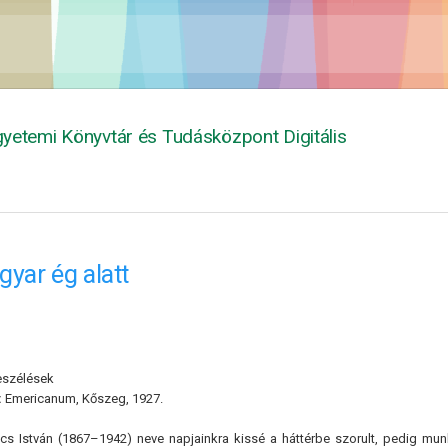
yetemi Könyvtár és Tudásközpont Digitális
yar ég alatt
eszélések
:
Emericanum, Kőszeg, 1927.
ncs István (1867–1942) neve napjainkra kissé a háttérbe szorult, pedig mu