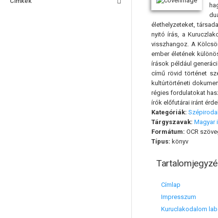
Címkék
ha
dua
élethelyzeteket, társad
nyitó írás, a Kuruczla
visszhangoz. A Kölcsön
ember életének különös
írások például generác
című rövid történet s
kultúrtörténeti dokumen
régies fordulatokat has
írók előfutárai iránt é
Kategóriák:
Szépirod
Tárgyszavak:
Magyar 
Formátum:
OCR szöve
Típus:
könyv
Tartalomjegyzé
Címlap
Impresszum
Kuruclakodalom la