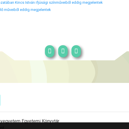
zatában Kincs István ifjúsági színműveiből eddig megjelentek
élő műveiből eddig megjelentek
yegyetem Egyetemi Könyvtár
nt