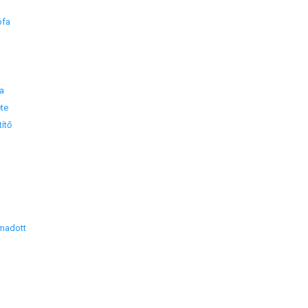
ófa
a
ete
ítő
ámadott