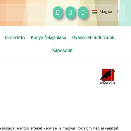
Magyar
Ismertető
Könyv felajánlása
Gyakorlati tudnivalók
Kapcsolat
nkássága jelentős értéket képvisel a magyar irodalom népies-nemzeti