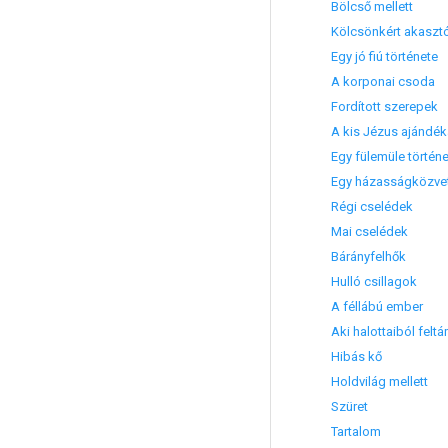
Bölcső mellett
Kölcsönkért akaszt
Egy jó fiú története
A korponai csoda
Fordított szerepek
A kis Jézus ajándék
Egy fülemüle történ
Egy házasságközvet
Régi cselédek
Mai cselédek
Bárányfelhők
Hulló csillagok
A féllábú ember
Aki halottaiból felt
Hibás kő
Holdvilág mellett
Szüret
Tartalom