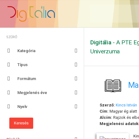
SZŰRŐ
Digitália
- A PTE Eg
Univerzuma
Kategória
Típus
Formátum
Mag
Megjelenés éve
Szerző:
Kincs István
Nyelv
Cím:
Magyar ég alatt
Alcím:
Rajzok és elb
Megjelenési adatok
Ki