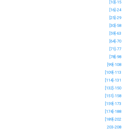
[10]-15
[16]-24
[25]-29
[30]-58
[59]-63
[64]-70
[71]-77
[78]-98
[99]-108
[109]-113
[114]-131
[132]-150
[151]-158
[159]-173
[174]-188
[189]-202
203-208