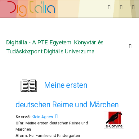
Digitália
- A PTE Egyetemi Könyvtár és
Tudásközpont Digitális Univerzuma
Meine ersten
deutschen Reime und Märchen
Szerző:
Klein Ágnes
Cím:
Meine ersten deutschen Reime und
Märchen
Alcím:
Für Familie und Kindergarten