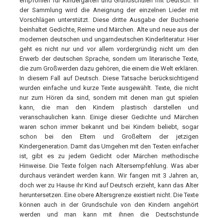
empfohlen für Kindergärten und Grundschulen mit Deutsch. In
der Sammlung wird die Aneignung der einzelnen Lieder mit
Vorschlägen unterstützt. Diese dritte Ausgabe der Buchserie
beinhaltet Gedichte, Reime und Märchen. Alte und neue aus der
modernen deutschen und ungarndeutschen Kinderliteratur. Hier
geht es nicht nur und vor allem vordergründig nicht um den
Erwerb der deutschen Sprache, sondern um literarische Texte,
die zum Großwerden dazu gehören, die einem die Welt erklären.
In diesem Fall auf Deutsch. Diese Tatsache berücksichtigend
wurden einfache und kurze Texte ausgewählt. Texte, die nicht
nur zum Hören da sind, sondern mit denen man gut spielen
kann, die man den Kindern plastisch darstellen und
veranschaulichen kann. Einige dieser Gedichte und Märchen
waren schon immer bekannt und bei Kindern beliebt, sogar
schon bei den Eltern und Großeltern der jetzigen
Kindergeneration. Damit das Umgehen mit den Texten einfacher
ist, gibt es zu jedem Gedicht oder Märchen methodische
Hinweise. Die Texte folgen nach Altersempfehlung. Was aber
durchaus verändert werden kann. Wir fangen mit 3 Jahren an,
doch wer zu Hause ihr Kind auf Deutsch erzieht, kann das Alter
heruntersetzen. Eine obere Altersgrenze existiert nicht. Die Texte
können auch in der Grundschule von den Kindern angehört
werden und man kann mit ihnen die Deutschstunde