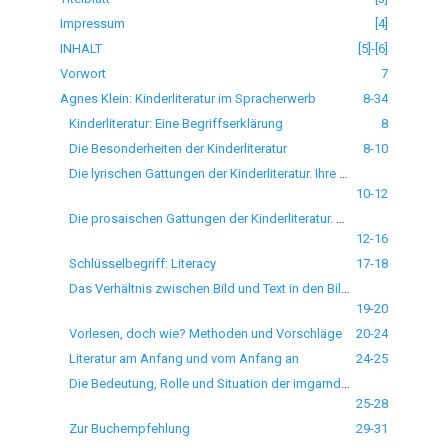
Impressum
[4]
INHALT
[5]-[6]
Vorwort
7
Agnes Klein: Kinderliteratur im Spracherwerb
8-34
Kinderliteratur: Eine Begriffserklärung
8
Die Besonderheiten der Kinderliteratur
8-10
Die lyrischen Gattungen der Kinderliteratur. Ihre Rollen im Spracherwerb
10-12
Die prosaischen Gattungen der Kinderliteratur. Das (Vor) Lesen und das Bilderbuchbetrachten. Über die Märchen
12-16
Schlüsselbegriff: Literacy
17-18
Das Verhältnis zwischen Bild und Text in den Bilderbüchern
19-20
Vorlesen, doch wie? Methoden und Vorschläge
20-24
Literatur am Anfang und vom Anfang an
24-25
Die Bedeutung, Rolle und Situation der imgarndeutschen Kinderliteratur
25-28
Zur Buchempfehlung
29-31