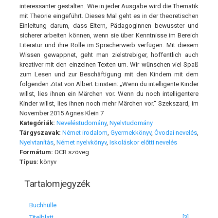
interessanter gestalten. Wie in jeder Ausgabe wird die Thematik
mit Theorie eingeführt. Dieses Mal geht es in der theoretischen
Einleitung darum, dass Eltern, Pädagoglnnen bewusster und
sicherer arbeiten können, wenn sie über Kenntnisse im Bereich
Literatur und ihre Rolle im Spracherwerb verfügen. Mit diesem
Wissen gewappnet, geht man zielstrebiger, hoffentlich auch
kreativer mit den einzelnen Texten um. Wir wünschen viel Spaß
zum Lesen und zur Beschäftigung mit den Kindern mit dem
folgenden Zitat von Albert Einstein: „Wenn du intelligente Kinder
willst, lies ihnen ein Märchen vor. Wenn du noch intelligentere
Kinder willst, lies ihnen noch mehr Märchen vor.“ Szekszard, im
November 2015 Agnes Klein 7
Kategóriák:
Neveléstudomány
,
Nyelvtudomány
Tárgyszavak:
Német irodalom
,
Gyermekkönyv
,
Óvodai nevelés
,
Nyelvtanítás
,
Német nyelvkönyv
,
Iskoláskor előtti nevelés
Formátum:
OCR szöveg
Típus:
könyv
Tartalomjegyzék
Buchhülle
Titelblatt
[3]