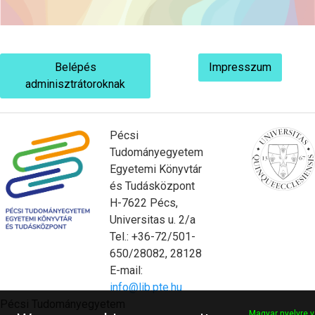
Belépés
Impresszum
adminisztrátoroknak
Pécsi
Tudományegyetem
Egyetemi Könyvtár
és Tudásközpont
H-7622 Pécs,
Universitas u. 2/a
Tel.: +36-72/501-
650/28082, 28128
E-mail:
info@lib.pte.hu
Pécsi Tudományegyetem
Magyar nyelvre v