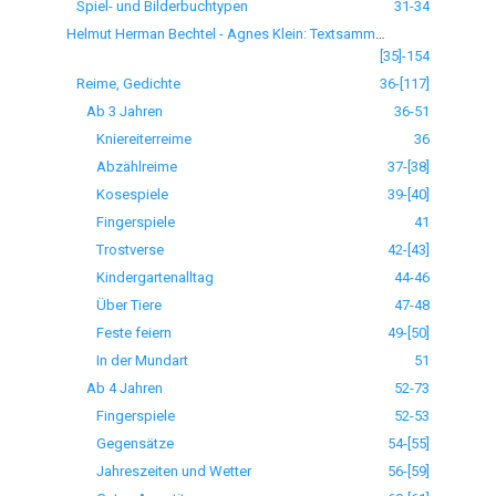
Spiel- und Bilderbuchtypen
31-34
Helmut Herman Bechtel - Agnes Klein: Textsammlung
[35]-154
Reime, Gedichte
36-[117]
Ab 3 Jahren
36-51
Kniereiterreime
36
Abzählreime
37-[38]
Kosespiele
39-[40]
Fingerspiele
41
Trostverse
42-[43]
Kindergartenalltag
44-46
Über Tiere
47-48
Feste feiern
49-[50]
In der Mundart
51
Ab 4 Jahren
52-73
Fingerspiele
52-53
Gegensätze
54-[55]
Jahreszeiten und Wetter
56-[59]