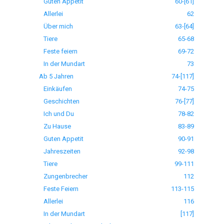
Guten Appetit
60-[61]
Allerlei
62
Über mich
63-[64]
Tiere
65-68
Feste feiern
69-72
In der Mundart
73
Ab 5 Jahren
74-[117]
Einkäufen
74-75
Geschichten
76-[77]
Ich und Du
78-82
Zu Hause
83-89
Guten Appetit
90-91
Jahreszeiten
92-98
Tiere
99-111
Zungenbrecher
112
Feste Feiern
113-115
Allerlei
116
In der Mundart
[117]