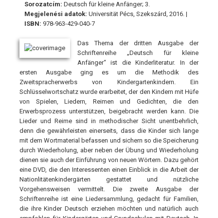
Sorozatcím:
Deutsch für kleine Anfänger; 3.
Megjelenési adatok:
Universität Pécs, Szekszárd, 2016. |
ISBN:
978-963-429-040-7
Das Thema der dritten Ausgabe der
Schriftenreihe „Deutsch für kleine
Anfänger“ ist die Kinderliteratur. In der
ersten Ausgabe ging es um die Methodik des
Zweitspracherwerbs von Kindergartenkindern. Ein
Schlüsselwortschatz wurde erarbeitet, der den Kindern mit Hüfe
von Spielen, Liedern, Reimen und Gedichten, die den
Erwerbsprozess unterstützen, beigebracht werden kann. Die
Lieder und Reime sind in methodischer Sicht unentbehrlich,
denn die gewährleisten einerseits, dass die Kinder sich lange
mit dem Wortmaterial befassen und sichern so die Speicherung
durch Wiederholung, aber neben der Übung und Wiederholung
dienen sie auch der Einführung von neuen Wörtern. Dazu gehört
eine DVD, die den Interessenten einen Einblick in die Arbeit der
Nationlitätenkindergärten gestattet und nützliche
Vorgehensweisen vermittelt. Die zweite Ausgabe der
Schriftenreihe ist eine Liedersammlung, gedacht für Familien,
die ihre Kinder Deutsch erziehen möchten und natürlich auch