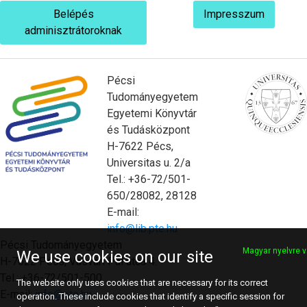
Belépés
Impresszum
adminisztrátoroknak
Pécsi
Tudományegyetem
Egyetemi Könyvtár
és Tudásközpont
H-7622 Pécs,
Universitas u. 2/a
Tel.: +36-72/501-
650/28082, 28128
E-mail:
info@lib.pte.hu
Pécsi Tudományegyetem
Magyar nyelvre v
We use cookies on our site
H-7622 Pécs, Vasvári Pál utca 4.
Tel.: +36-72/501-500
The website only uses cookies that are necessary for its correct
E-mail:
info@pte.hu
operation. These include cookies that identify a specific session for