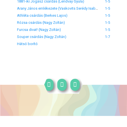
1881-iki Jogász csárdás (Lendvay Gyula)
1-5
Arany János emlékezete (Vaskovits Serédy Isabella)
1-5
Athléta csárdás (Berkes Lajos)
1-5
Rózsa csárdás (Nagy Zoltán)
1-5
Furcsa divat! (Nagy Zoltán)
1-5
Souper csárdás (Nagy Zoltán)
1-7
Hátsó borító