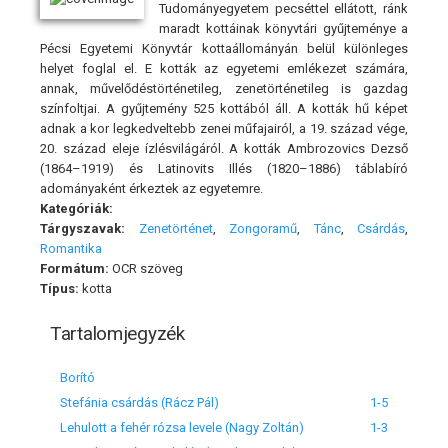
Tudományegyetem pecséttel ellátott, ránk
maradt kottáinak könyvtári gyűjteménye a
Pécsi Egyetemi Könyvtár kottaállományán belül különleges
helyet foglal el. E kották az egyetemi emlékezet számára,
annak, művelődéstörténetileg, zenetörténetileg is gazdag
színfoltjai. A gyűjtemény 525 kottából áll. A kották hű képet
adnak a kor legkedveltebb zenei műfajairól, a 19. század vége,
20. század eleje ízlésvilágáról. A kották Ambrozovics Dezső
(1864–1919) és Latinovits Illés (1820–1886) táblabíró
adományaként érkeztek az egyetemre.
Kategóriák:
Tárgyszavak:
Zenetörténet
,
Zongoramű
,
Tánc
,
Csárdás
,
Romantika
Formátum:
OCR szöveg
Típus:
kotta
Tartalomjegyzék
Borító
Stefánia csárdás (Rácz Pál)
1-5
Lehulott a fehér rózsa levele (Nagy Zoltán)
1-3