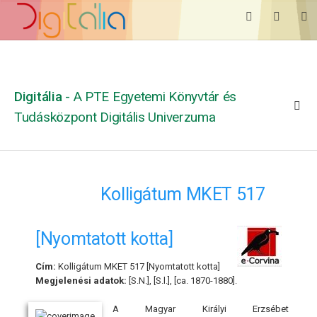
Digitália
- A PTE Egyetemi Könyvtár és
Tudásközpont Digitális Univerzuma
Kolligátum MKET 517
[Nyomtatott kotta]
Cím:
Kolligátum MKET 517 [Nyomtatott kotta]
Megjelenési adatok:
[S.N.], [S.l.], [ca. 1870-1880].
A Magyar Királyi Erzsébet