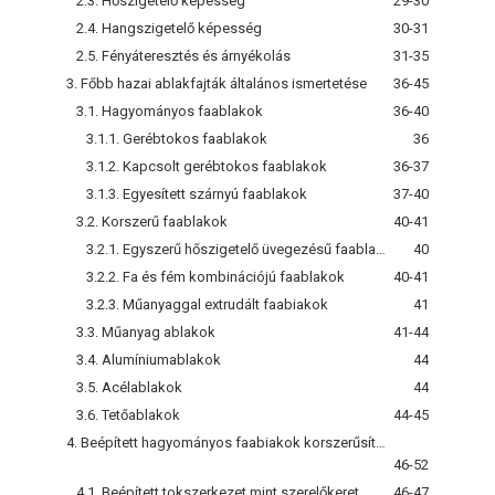
2.3. Hőszigetelő képesség
29-30
2.4. Hangszigetelő képesség
30-31
2.5. Fényáteresztés és árnyékolás
31-35
3. Főbb hazai ablakfajták általános ismertetése
36-45
3.1. Hagyományos faablakok
36-40
3.1.1. Gerébtokos faablakok
36
3.1.2. Kapcsolt gerébtokos faablakok
36-37
3.1.3. Egyesített szárnyú faablakok
37-40
3.2. Korszerű faablakok
40-41
3.2.1. Egyszerű hőszigetelő üvegezésű faablakok
40
3.2.2. Fa és fém kombinációjú faablakok
40-41
3.2.3. Műanyaggal extrudált faabiakok
41
3.3. Műanyag ablakok
41-44
3.4. Alumíniumablakok
44
3.5. Acélablakok
44
3.6. Tetőablakok
44-45
4. Beépített hagyományos faabiakok korszerűsítése
46-52
4.1. Beépített tokszerkezet mint szerelőkeret
46-47