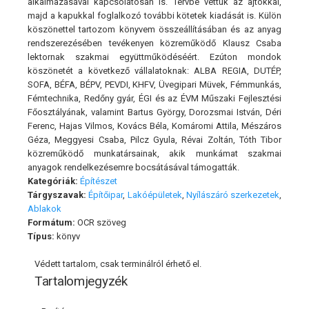
alkalmazásával kapcsolatosan is. Tervbe vettük az ajtókkal,
majd a kapukkal foglalkozó további kötetek kiadását is. Külön
köszönettel tartozom könyvem összeállításában és az anyag
rendszerezésében tevékenyen közreműködő Klausz Csaba
lektornak szakmai együttműködéséért. Ezúton mondok
köszönetét a következő vállalatoknak: ALBA REGIA, DUTÉP,
SOFA, BÉFA, BÉPV, PEVDI, KHFV, Üvegipari Müvek, Fémmunkás,
Fémtechnika, Redőny gyár, ÉGI és az ÉVM Műszaki Fejlesztési
Főosztályának, valamint Bartus György, Dorozsmai István, Déri
Ferenc, Hajas Vilmos, Kovács Béla, Komáromi Attila, Mészáros
Géza, Meggyesi Csaba, Pilcz Gyula, Révai Zoltán, Tóth Tibor
közreműködő munkatársainak, akik munkámat szakmai
anyagok rendelkezésemre bocsátásával támogatták.
Kategóriák:
Építészet
Tárgyszavak:
Építőipar
,
Lakóépületek
,
Nyílászáró szerkezetek
,
Ablakok
Formátum:
OCR szöveg
Típus:
könyv
Védett tartalom, csak terminálról érhető el.
Tartalomjegyzék