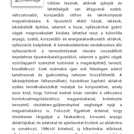
többen lesznek, akiknek igényük és
lehetőségük van átlagosnál szebb,
változatosabb, korszerűbb otthon és lakókörnyezet
megvalósítására. A típusoktól eltérő házak, lakások,
lakásbelsők építése, valamint a hazai, nyílászárókat gyártó
cégek megnövekedett kínálata lehetővé teszi a különféle
anyagú, szebb, korszerűbb és energiatakarékosabb ablakok,
nyílászárók beépítését. A kereskedelemben rendelkezésre álló
nyílászárókról a tervezőintézetek részére összeállított
terjedelmes típustervkatalógusokból, valamint a gyártó cégek
szórólapjairól szerezhet tudomást a magánépíttető, tervező,
kisvállalkozó. Ezek számukra igen sok felesleges adatot
tartalmaznak és gyakorlatilag nehezen hozzáférhetők. A
lakásépítésben felhasználható, hazánkban kapható ablakok
széles termékválasztékát mutatjuk be könyvünkben, amely
azon kívül, hogy fotóival kedvet kíván csinálni a változatos
homlokzatmegoldásokhoz, magyarázataival, kivitelezési
tervszintű részletterv-gyűjteményével segítséget nyújt a
megvalósításhoz is. Fokozott figyelmet érdemel, hogy
részletesen tárgyaljuk a fatakarékos, korszerű anyagú
ablakfajtákat, és adatokat és ajánlásokat közlünk az ablakokra
is vonatkozó, 1986-tól kötelező, új hőtechnikai előírások