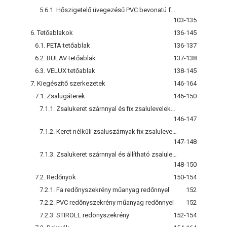
5.6.1. Hőszigetelő üvegezésű PVC bevonatú faablakok és erkélyajtók
103-135
6. Tetőablakok
136-145
6.1. PETA tetőablak
136-137
6.2. BULAV tetőablak
137-138
6.3. VELUX tetőablak
138-145
7. Kiegészítő szerkezetek
146-164
7.1. Zsalugáterek
146-150
7.1.1. Zsalukeret szárnnyal és fix zsalulevelekkel
146-147
7.1.2. Keret nélküli zsaluszárnyak fix zsalulevelekkel
147-148
7.1.3. Zsalukeret szárnnyal és állítható zsalulevelekkel
148-150
7.2. Redőnyök
150-154
7.2.1. Fa redőnyszekrény műanyag redőnnyel
152
7.2.2. PVC redőnyszekrény műanyag redőnnyel
152
7.2.3. STIROLL redönyszekrény
152-154