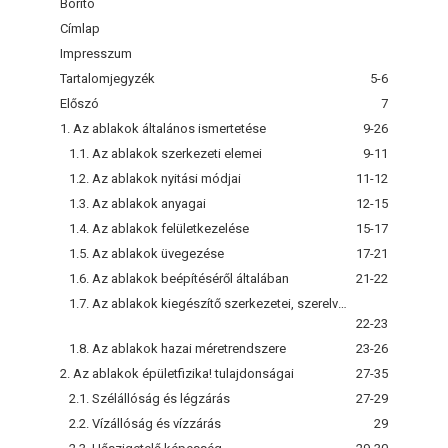
Borító
Címlap
Impresszum
Tartalomjegyzék
5-6
Előszó
7
1. Az ablakok általános ismertetése
9-26
1.1. Az ablakok szerkezeti elemei
9-11
1.2. Az ablakok nyitási módjai
11-12
1.3. Az ablakok anyagai
12-15
1.4. Az ablakok felületkezelése
15-17
1.5. Az ablakok üvegezése
17-21
1.6. Az ablakok beépítéséről általában
21-22
1.7. Az ablakok kiegészítő szerkezetei, szerelvényei
22-23
1.8. Az ablakok hazai méretrendszere
23-26
2. Az ablakok épületfizika! tulajdonságai
27-35
2.1. Szélállóság és légzárás
27-29
2.2. Vízállóság és vízzárás
29