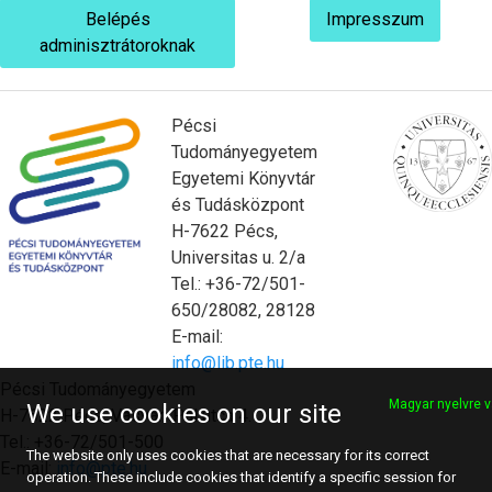
Belépés
Impresszum
adminisztrátoroknak
Pécsi
Tudományegyetem
Egyetemi Könyvtár
és Tudásközpont
H-7622 Pécs,
Universitas u. 2/a
Tel.: +36-72/501-
650/28082, 28128
E-mail:
info@lib.pte.hu
Pécsi Tudományegyetem
Magyar nyelvre v
We use cookies on our site
H-7622 Pécs, Vasvári Pál utca 4.
Tel.: +36-72/501-500
The website only uses cookies that are necessary for its correct
E-mail:
info@pte.hu
operation. These include cookies that identify a specific session for