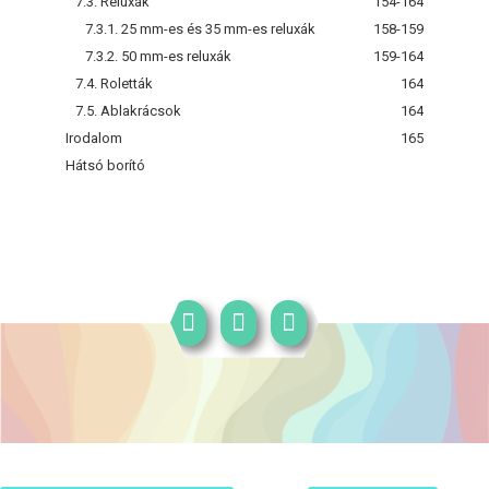
7.3. Reluxák
154-164
7.3.1. 25 mm-es és 35 mm-es reluxák
158-159
7.3.2. 50 mm-es reluxák
159-164
7.4. Roletták
164
7.5. Ablakrácsok
164
Irodalom
165
Hátsó borító