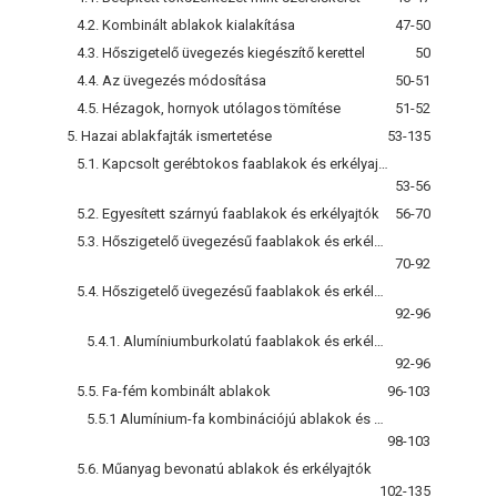
4.2. Kombinált ablakok kialakítása
47-50
4.3. Hőszigetelő üvegezés kiegészítő kerettel
50
4.4. Az üvegezés módosítása
50-51
4.5. Hézagok, hornyok utólagos tömítése
51-52
5. Hazai ablakfajták ismertetése
53-135
5.1. Kapcsolt gerébtokos faablakok és erkélyajtók
53-56
5.2. Egyesített szárnyú faablakok és erkélyajtók
56-70
5.3. Hőszigetelő üvegezésű faablakok és erkélyajtók
70-92
5.4. Hőszigetelő üvegezésű faablakok és erkélyajtók alumíniumborítással
92-96
5.4.1. Alumíniumburkolatú faablakok és erkélyajtók háromrétegű üvegezéssel
92-96
5.5. Fa-fém kombinált ablakok
96-103
5.5.1 Alumínium-fa kombinációjú ablakok és erkélyajtók
98-103
5.6. Műanyag bevonatú ablakok és erkélyajtók
102-135