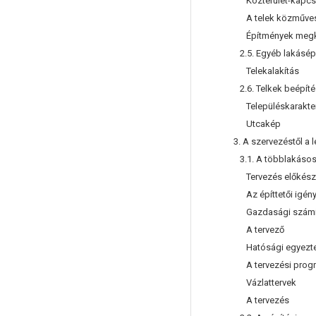
Közterület-kapcs
A telek közművesí
Építmények megkö
2.5. Egyéb lakásépí
Telekalakítás
2.6. Telkek beépít
Településkarakte
Utcakép
3. A szervezéstől a 
3.1. A többlakásos
Tervezés előkész
Az építtetői igény
Gazdasági számí
A tervező
Hatósági egyezte
A tervezési prog
Vázlattervek
A tervezés