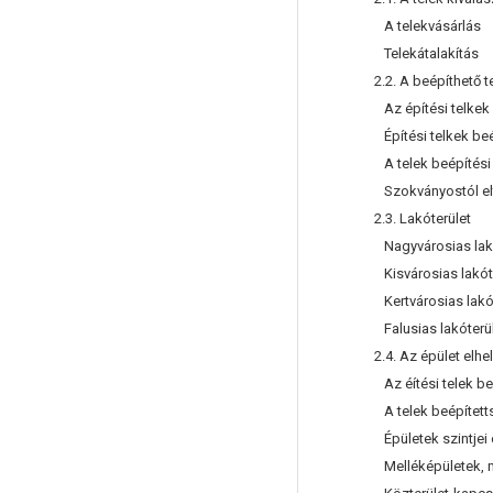
A telekvásárlás
Telekátalakítás
2.2. A beépíthető t
Az építési telkek b
Építési telkek beé
A telek beépítési 
Szokványostól elt
2.3. Lakóterület
Nagyvárosias lakó
Kisvárosias lakóte
Kertvárosias lakót
Falusias lakóterül
2.4. Az épület elhe
Az éítési telek be
A telek beépített
Épületek szintjei 
Melléképületek, m