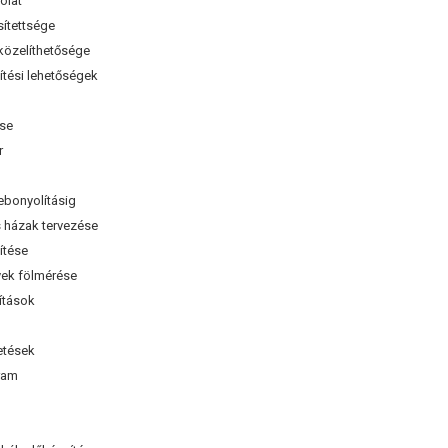
olat
tettsége
zelíthetősége
tési lehetőségek
ése
r
lebonyolításig
 házak tervezése
ítése
ek fölmérése
tások
tések
ram