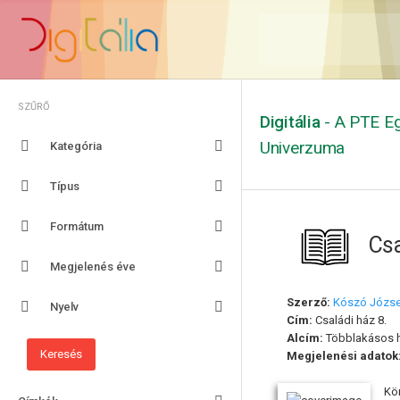
SZŰRŐ
Digitália
- A PTE Eg
Univerzuma
Kategória
Típus
Formátum
Csa
Megjelenés éve
Szerző:
Kószó Józs
Nyelv
Cím:
Családi ház 8.
Alcím:
Többlakásos 
Megjelenési adatok
Kön