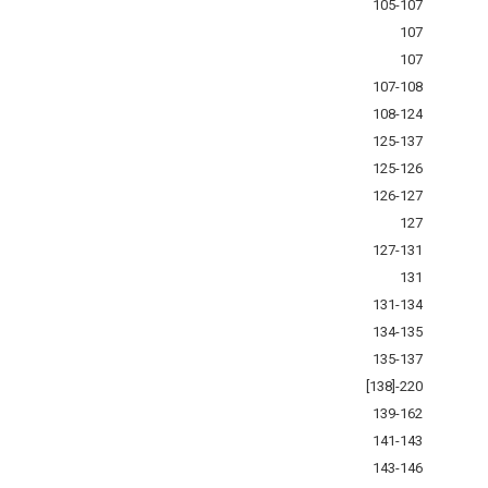
105-107
107
107
107-108
108-124
125-137
125-126
126-127
127
127-131
131
131-134
134-135
135-137
[138]-220
139-162
141-143
143-146