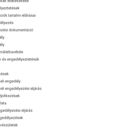
kák előkészítése
yeztetések
k tartalmi előírásai
délyezés
zési dokumentáció
ély
ély
nálatbavétele
s engedélyeztetésük
zések
li engedély
i engedélyezési eljárás
építkezések
lata
délyezési eljárás
edélyezések
készületek