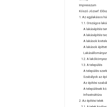
Impresszum
Kószó József: Elős
1. Az egylakásos há
1.1. Országos lakás
A lakásépítés terü
A lakásépítés tech
A lakások kivitele
A lakások építtet
Lakásállományunk
1.2. A lakókörnyez
1.3. A település
A település szerk
Szabályok az épí
Az építési szabál
A települések kö
Infrastruktúra
2. Az építési telek
2.1. A telek kivála