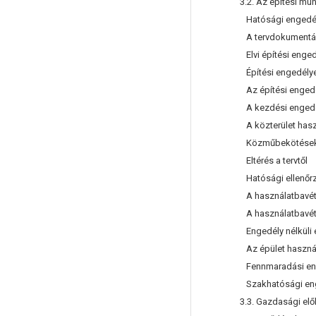
3.2. Az építési mun
Hatósági engedél
A tervdokumentáció
Elvi építési enge
Építési engedélye
Az építési enged
A kezdési enged
A közterület hasz
Közműbekötések é
Eltérés a tervtől
Hatósági ellenőr
A használatbavéte
A használatbavétel
Engedély nélküli 
Az épület haszná
Fennmaradási enge
Szakhatósági eng
3.3. Gazdasági elő