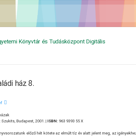
yetemi Könyvtár és Tudásközpont Digitális
ládi ház 8.
ef
házak
:
Szukits, Budapest, 2001. |
ISBN:
963 9393 55 X
yvsorozatunk előző hét kötete az elmúlt tíz év alatt jelent meg, az igényekh