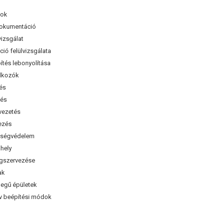
sok
dokumentáció
izsgálat
ó felülvizsgálata
ítés lebonyolítása
alkozók
és
és
vezetés
ezés
ségvédelem
hely
szervezése
ak
legű épületek
v beépítési módok