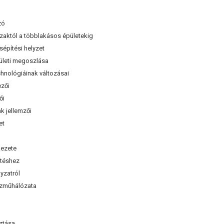
zó
zaktól a többlakásos épületekig
építési helyzet
leti megoszlása
nológiáinak változásai
zői
ői
 jellemzői
et
ezete
téshez
yzatról
zműhálózata
sztása