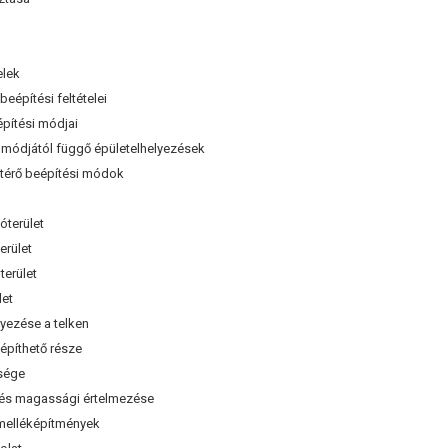
elek
eépítési feltételei
pítési módjai
módjától függő épületelhelyezések
érő beépítési módok
terület
rület
erület
et
lyezése a telken
építhető része
sége
és magassági értelmezése
elléképítmények