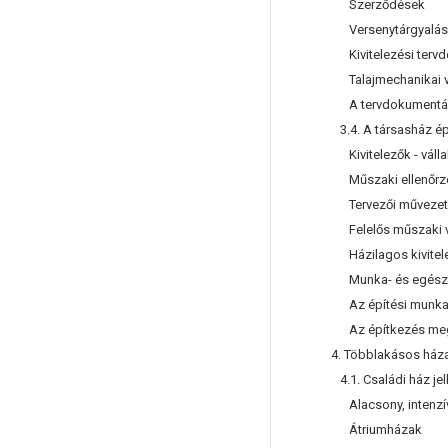
Szerződések
Versenytárgyalá
Kivitelezési terv
Talajmechanikai v
A tervdokumentáci
3.4. A társasház ép
Kivitelezők - váll
Műszaki ellenőrz
Tervezői művezet
Felelős műszaki 
Házilagos kivitel
Munka- és egész
Az építési munka
Az építkezés meg
4. Többlakásos ház
4.1. Családi ház jel
Alacsony, intenzí
Átriumházak