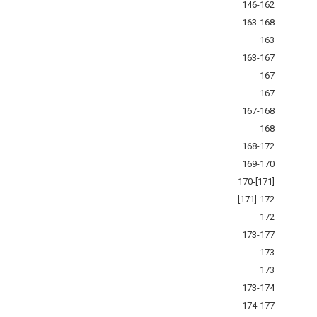
146-162
163-168
163
163-167
167
167
167-168
168
168-172
169-170
170-[171]
[171]-172
172
173-177
173
173
173-174
174-177