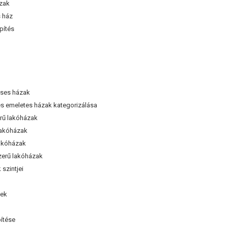
zak
 ház
pítés
ses házak
s emeletes házak kategorizálása
ű lakóházak
akóházak
akóházak
erű lakóházak
szintjei
tek
ítése