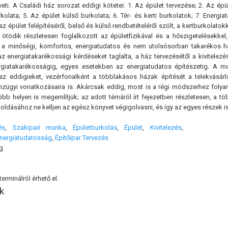
eti. A Családi ház sorozat eddigi kötetei: 1. Az épület tervezése; 2. Az épül
kolata; 5. Az épület külső burkolata; 6. Tér- és kerti burkolatok; 7. Energ
, az épület felépítéséről, belső és külső rendbetételéről szólt, a kertburkola
 ötödik részletesen foglalkozott az épületfizikával és a hőszigetelésekkel
 a minőségi, komfortos, energiatudatos és nem utolsósorban takarékos há
az energiatakarékossági kérdéseket taglalta, a ház tervezésétől a kivitelez
rgiatakarékosságig, egyes esetekben az energiatudatos építészetig. A mos
az eddigieket, vezérfonalként a többlakásos házak építését a telekvásárl
pénzügyi vonatkozásaira is. Akárcsak eddig, most is a régi módszerhez fo
öbb helyen is megemlítjük; az adott témáról írt fejezetben részletesen, a t
dásához ne kelljen az egész könyvet végigolvasni, és így az egyes részek is „ö
és
,
Szakipari munka
,
Épületburkolás
,
Épület
,
Kivitelezés
,
nergiatudatosság
,
Építőipar Tervezés
g
erminálról érhető el.
k