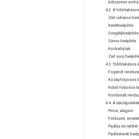
Kétszintes sorhá
4.2. A többlakásos
Zárt udvaros beé
Keretbeépítés
Szegélybeépítés
Sávos beépítés
Kockaházak
Zárt sorú beépíté
4.3. Többlakásos é
Fogatolt rendszer
Középfolyosós l
Külső folyosós l
Kombinált rendsz
4.4. A lakóépületek 
Pince, alagsor
Földszint, emele
Padlás és tetőtér
Padlásterek beép