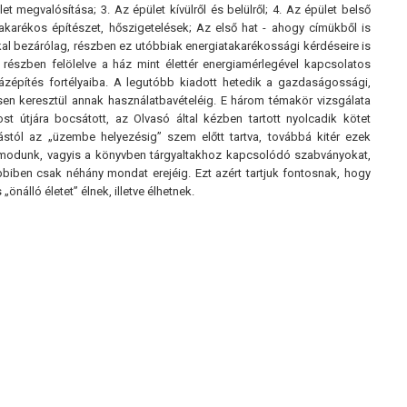
et megvalósítása; 3. Az épület kívülről és belülről; 4. Az épület belső
iatakarékos építészet, hőszigetelések; Az első hat - ahogy címükből is
tokkal bezárólag, részben ez utóbbiak energiatakarékossági kérdéseire is
, részben felölelve a ház mint élettér energiamérlegével kapcsolatos
zépítés fortélyaiba. A legutóbb kiadott hetedik a gazdaságossági,
ésen keresztül annak használatbavételéig. E három témakör vizsgálata
t útjára bocsátott, az Olvasó által kézben tartott nyolcadik kötet
ástól az „üzembe helyezésig” szem előtt tartva, továbbá kitér ezek
lyamodunk, vagyis a könyvben tárgyaltakhoz kapcsolódó szabványokat,
öbbiben csak néhány mondat erejéig. Ezt azért tartjuk fontosnak, hogy
nálló életet” élnek, illetve élhetnek.