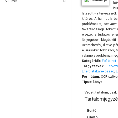
Címkék
köv
bur
látszott - a tervezésről
kitérve. A harmadik és
problémákat, beavatva
takarékossági, főként 
elvezet a tudatos ene
lényegében kiegészíti 
üzemeltetési, illetve 
eljárásokat többször, t
valamely probléma megol
Kategóriák:
Építészet
Tárgyszavak:
Tervez
Energiatakarékosság
,
E
Formátum:
OCR szöve
Típus:
könyv
Védett tartalom, csak t
Tartalomjegyzé
Borító
Címlap