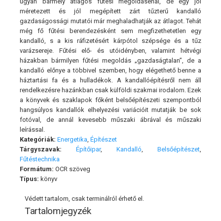
ugyan bármely átlagos fűtési megoldásénál, de egy jól
méretezett és jól megépített zárt tűzterű kandalló
gazdaságossági mutatói már meghaladhatják az átlagot. Tehát
még fő fűtési berendezésként sem megfizethetetlen egy
kandalló, s a kis ráfizetésért kárpótol szépsége és a tűz
varázsereje. Fűtési elő- és utóidényben, valamint hétvégi
házakban bármilyen fűtési megoldás „gazdaságtalan”, de a
kandalló előnye a többivel szemben, hogy elégethető benne a
háztartási fa és a hulladékok. A kandallóépítésről nem áll
rendelkezésre hazánkban csak külföldi szakmai irodalom. Ezek
a könyvek és szaklapok főként belsőépítészeti szempontból
hangsúlyos kandallók elhelyezési variációit mutatják be sok
fotóval, de annál kevesebb műszaki ábrával és műszaki
leírással.
Kategóriák:
Energetika
,
Építészet
Tárgyszavak:
Építőipar
,
Kandalló
,
Belsőépítészet
,
Fűtéstechnika
Formátum:
OCR szöveg
Típus:
könyv
Védett tartalom, csak terminálról érhető el.
Tartalomjegyzék