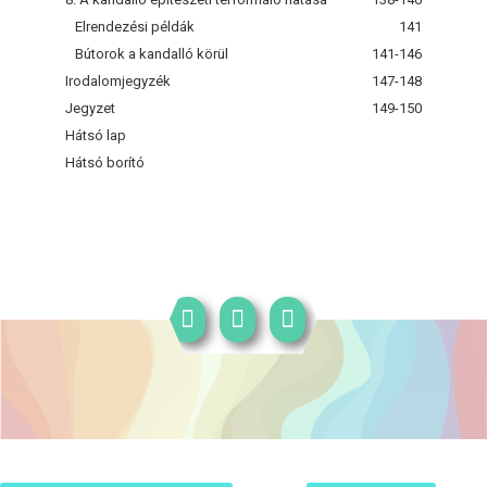
Elrendezési példák
141
Bútorok a kandalló körül
141-146
Irodalomjegyzék
147-148
Jegyzet
149-150
Hátsó lap
Hátsó borító