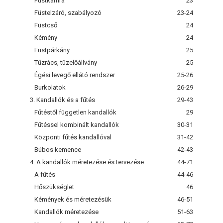
Füstkamra
23
Füstelzáró, szabályozó
23-24
Füstcső
24
Kémény
24
Füstpárkány
25
Tűzrács, tüzelőállvány
25
Égési levegő ellátó rendszer
25-26
Burkolatok
26-29
3. Kandallók és a fűtés
29-43
Fűtéstől független kandallók
29
Fűtéssel kombinált kandallók
30-31
Központi fűtés kandallóval
31-42
Búbos kemence
42-43
4. A kandallók méretezése és tervezése
44-71
A fűtés
44-46
Hőszükséglet
46
Kémények és méretezésük
46-51
Kandallók méretezése
51-63