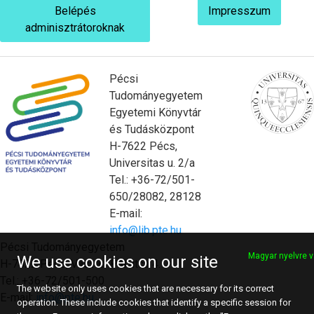
Belépés
Impresszum
adminisztrátoroknak
Pécsi
Tudományegyetem
Egyetemi Könyvtár
és Tudásközpont
H-7622 Pécs,
Universitas u. 2/a
Tel.: +36-72/501-
650/28082, 28128
E-mail:
info@lib.pte.hu
Pécsi Tudományegyetem
Magyar nyelvre v
We use cookies on our site
H-7622 Pécs, Vasvári Pál utca 4.
Tel.: +36-72/501-500
The website only uses cookies that are necessary for its correct
E-mail:
info@pte.hu
operation. These include cookies that identify a specific session for