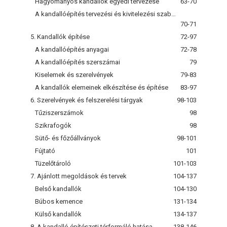
Hagyományos kandallók egyedi tervezése
63-70
A kandallóépítés tervezési és kivitelezési szabályai
70-71
5. Kandallók építése
72-97
A kandallóépítés anyagai
72-78
A kandallóépítés szerszámai
79
Kiselemek és szerelvények
79-83
A kandallók elemeinek elkészítése és építése
83-97
6. Szerelvények és felszerelési tárgyak
98-103
Tűziszerszámok
98
Szikrafogók
98
Sütő- és főzőállványok
98-101
Fújtató
101
Tüzelőtároló
101-103
7. Ajánlott megoldások és tervek
104-137
Belső kandallók
104-130
Búbos kemence
131-134
Külső kandallók
134-137
8. A kandalló építészeti térformáló hatása
138-146