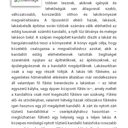
többen lesznek, akiknek igényük és
lehetőségük van átlagosnál szebb,
változatosabb, korszerűbb otthon és lakókörnyezet
megvalósítására. A típusoktól eltérő házak, lakások,
lakásbelsők építése során többek számára válik elérhetővé az
eddig luxusnak számító kandalló, a nyílt tűz látványa és melege
lakáson belül. A szépen megépített kandalló díszíti a lakást és
hangulatosabbá teszi a környezetet. A könyv egyik célja, hogy
közelebb csalogassa a megvalósításhoz azokat, akik a
kandallót eddig elérhetetlennek tartották. Segítséget
szeretnénk nyújtani az építtetőknek, az építészeknek, az
épületgépésznek és a kandallót megépítőknek. Lakásunkban
csak a nap egy részét töltjük. A lakás téli fűtésére, az
egyenletes hőmérséklet elérésére általában már rendelkezésre
áll valamilyen fő fűtési berendezés a lakásban — ez lehet
egyszerű kályha, vagy éppen központi fűtés is—, amely mellett
a kandallóra csak mint kiegészítő fűtésre van szükség. Fűtési
elő- és utóidényben, valamint hétvégi házak időszakos fűtésére
igen hasznos egy jól megépített kandalló. A zárt és nyitott-zárt
tűzterű kandallókkal — cserépkályhához hasonlóan —
megbízhatóan fűthető egy helyiség vagy a teljes lakás. A
közepes minőségű nyitott tűzterű kandalló hatásfoka rosszabb