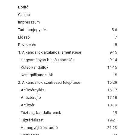
Borító
Címlap
Impresszum
Tartalomjegyzék
5-6
Előszó
7
Bevezetés
8
1. A kandallók általános ismertetése
9-15
Hagyományos belső kandallók
9-14
Külső kandallók
14-15
Kerti grillkandallók
15
2. A kandallók szerkezeti felépítése
16-29
A tűztérnyílás
16-17
A tűztérajtó
17-18
A tűztér
18-19
Tűztalaj, kandallófenék
19
Tűztérfalazat
19-21
Hamugyűjtő és tároló
21-23