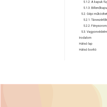
5.1.2. A kapuk füg
5.1.3. Billenőkapu
5.2. Gépi működtet
5.2.1. Távvezérlő
5.2.2. Fénysoro
5.3. Vagyonvédelmi
Irodalom
Hátsó lap
Hátsó borító