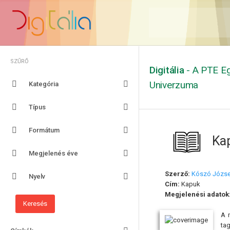
SZŰRŐ
Digitália
- A PTE Eg
Univerzuma
Kategória
Típus
Formátum
Ka
Megjelenés éve
Szerző:
Kószó Józs
Nyelv
Cím:
Kapuk
Megjelenési adatok
A n
ta