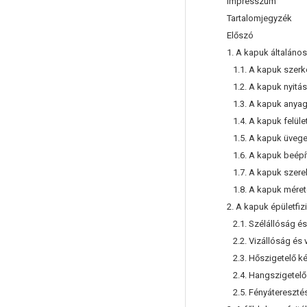
Impresszum
Tartalomjegyzék
Előszó
1. A kapuk általáno
1.1. A kapuk szerke
1.2. A kapuk nyitás
1.3. A kapuk anyag
1.4. A kapuk felüle
1.5. A kapuk üveg
1.6. A kapuk beépí
1.7. A kapuk szerel
1.8. A kapuk méret
2. A kapuk épületfiz
2.1. Szélállóság és
2.2. Vizállóság és 
2.3. Hőszigetelő k
2.4. Hangszigetel
2.5. Fényáteresztés