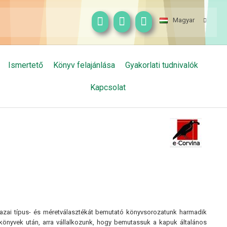
Magyar
Ismertető
Könyv felajánlása
Gyakorlati tudnivalók
Kapcsolat
t, hazai típus- és méretválasztékát bemutató könyvsorozatunk harmadik
. könyvek után, arra vállalkozunk, hogy bemutassuk a kapuk általános