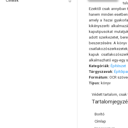
Címkék
tul
Ezektől csak annyiban 
hanem minden esetben k
amely a hazai gyakorla
kikényszeríti alkalmaz
kaputipusokat mutatjuk
adott szerkezetet, ber
beszerzésére. A könyv 
csatlakozószerkezetek,
kapuk csatlakozószer
alkalmazható egy-egy sz
Kategóriák:
Építészet
Tárgyszavak:
Építőipa
Formátum:
OCR szöve
Típus:
könyv
Védett tartalom, csak t
Tartalomjegyzé
Borító
Címlap