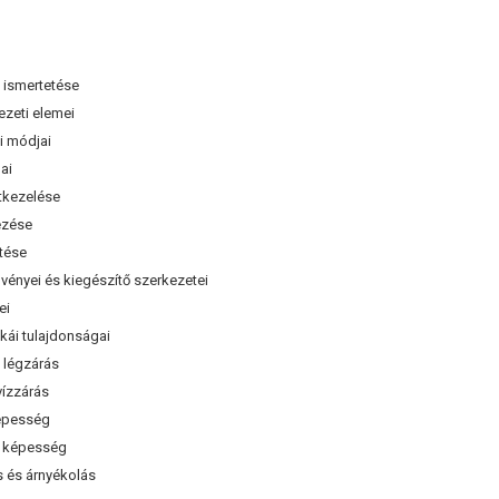
s ismertetése
zeti elemei
i módjai
ai
tkezelése
ezése
tése
vényei és kiegészítő szerkezetei
ei
ikái tulajdonságai
 légzárás
vízzárás
épesség
ő képesség
 és árnyékolás