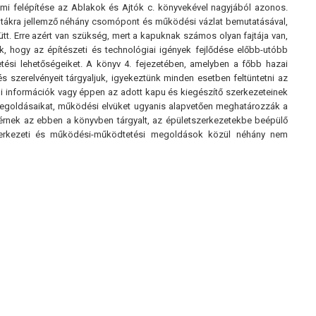
talmi felépítése az Ablakok és Ajtók c. könyvekével nagyjából azonos.
ajtákra jellemző néhány csomópont és működési vázlat bemutatásával,
t. Erre azért van szükség, mert a kapuknak számos olyan fajtája van,
k, hogy az építészeti és technológiai igények fejlődése előbb-utóbb
tési lehetőségeiket. A könyv 4. fejezetében, amelyben a főbb hazai
s szerelvényeit tárgyaljuk, igyekeztünk minden esetben feltüntetni az
bi információk vagy éppen az adott kapu és kiegészítő szerkezeteinek
megoldásaikat, működési elvüket ugyanis alapvetően meghatározzák a
ltérnek az ebben a könyvben tárgyalt, az épületszerkezetekbe beépülő
szerkezeti és működési-működtetési megoldások közül néhány nem