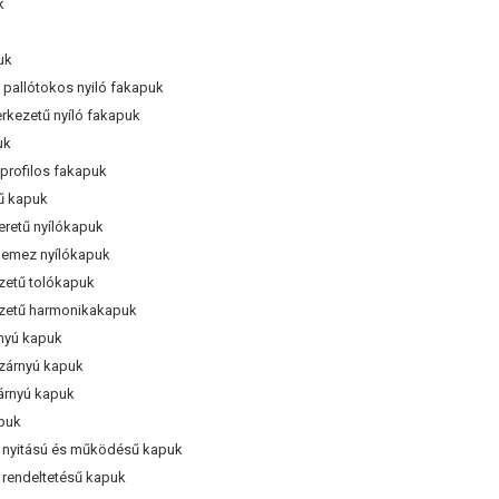
k
uk
pallótokos nyiló fakapuk
kezetű nyíló fakapuk
uk
profilos fakapuk
ű kapuk
retű nyílókapuk
llemez nyílókapuk
etű tolókapuk
etű harmonikakapuk
nyú kapuk
árnyú kapuk
árnyú kapuk
puk
 nyitású és működésű kapuk
rendeltetésű kapuk