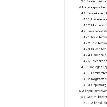
3.4. Szabadtéri ka
4. Hazai kapufajták
4.1. Faszerkezetű 
4.1.1. Heveder-és 
4.1.2. Idomacél t
4.2. Fémszerkezet
4.2.1. Nyíló fémk
4.2.2. Toló fémk
4.2.3. Billenő fé
4.2.4. Harmonika
4.2.5. Teleszkóp
4.3. Különleges ka
4.3.1. Fémkeretes,
4.3.2. Rögzített és
4.3.3. Gépi mozgat
5. A kapuk szerelvén
5.1. Gépi működte
5.1.1. A kapuk old