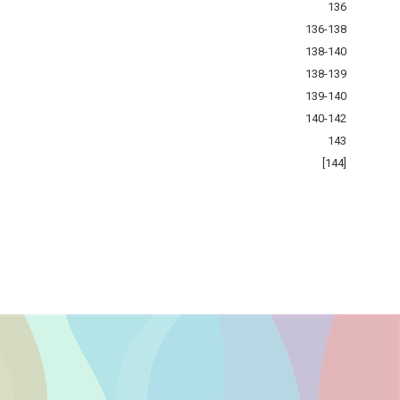
136
136-138
138-140
138-139
139-140
140-142
143
[144]