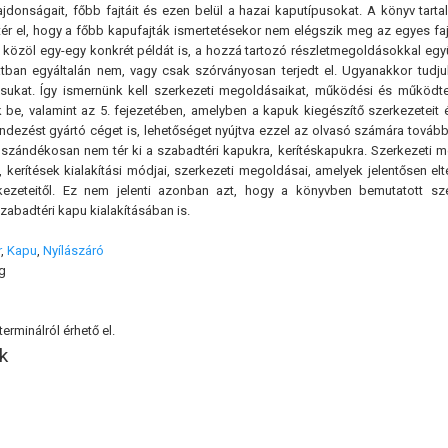
ajdonságait, főbb fajtáit és ezen belül a hazai kaputípusokat. A könyv tar
tér el, hogy a főbb kapufajták ismertetésekor nem elégszik meg az egyes f
özöl egy-egy konkrét példát is, a hozzá tartozó részletmegoldásokkal együt
tban egyáltalán nem, vagy csak szórványosan terjedt el. Ugyanakkor tudju
ásukat. Így ismernünk kell szerkezeti megoldásaikat, működési és működte
 be, valamint az 5. fejezetében, amelyben a kapuk kiegészítő szerkezeteit é
endezést gyártó céget is, lehetőséget nyújtva ezzel az olvasó számára továb
szándékosan nem tér ki a szabadtéri kapukra, kerítéskapukra. Szerkezeti 
 kerítések kialakítási módjai, szerkezeti megoldásai, amelyek jelentősen e
kezeteitől. Ez nem jelenti azonban azt, hogy a könyvben bemutatott 
abadtéri kapu kialakításában is.
r
,
Kapu
,
Nyílászáró
g
erminálról érhető el.
k