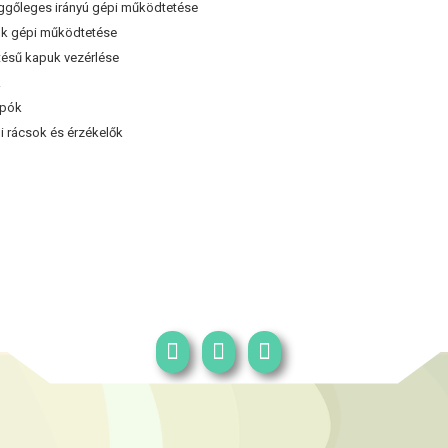
gőleges irányú gépi működtetése
k gépi működtetése
ésű kapuk vezérlése
k
mpók
 rácsok és érzékelők