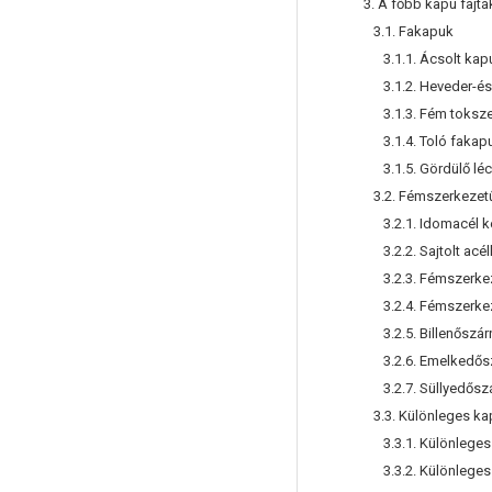
3. A főbb kapu fajtá
3.1. Fakapuk
3.1.1. Ácsolt kap
3.1.2. Heveder-és 
3.1.3. Fém tokszer
3.1.4. Toló fakap
3.1.5. Gördülő léc
3.2. Fémszerkezet
3.2.1. Idomacél ke
3.2.2. Sajtolt acé
3.2.3. Fémszerkez
3.2.4. Fémszerkez
3.2.5. Billenőszár
3.2.6. Emelkedősz
3.2.7. Süllyedősz
3.3. Különleges ka
3.3.1. Különleges
3.3.2. Különleges 