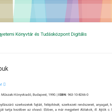
yetemi Könyvtár és Tudásközpont Digitális
puk
ef
:
Műszaki Könyvkiadó, Budapest, 1990. |
ISBN:
963-10-8266-0
yílászáró szerkezetek fajtáit, felépítését, szerkezeti rendszereit, anyagai
gját tartja kezében az olvasó. Ebben, a már megjelent Ablakok, ill. Ajtók c