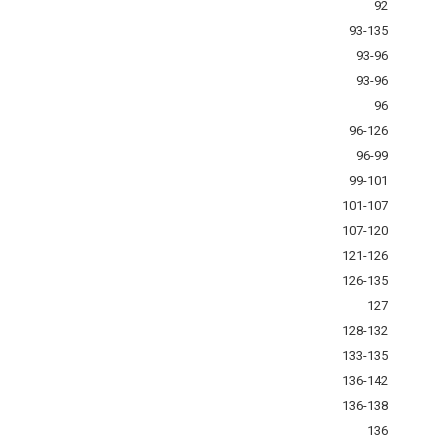
92
93-135
93-96
93-96
96
96-126
96-99
99-101
101-107
107-120
121-126
126-135
127
128-132
133-135
136-142
136-138
136