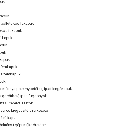
puk
kapuk
pallótokos fakapuk
okos fakapuk
ű kapuk
apuk
apuk
mkapuk
-fémkapuk
os fémkapuk
puk
 műanyag szárnybetétes, ipari lengőkapuk
 gördíthető ipari függönyök
ású térelválasztók
yei és kiegészítő szerkezetei
tésű kapuk
alirányú gépi működtetése