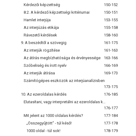
Kérdezői képzettség
150-152
8.2. A kérdező képzettségi kritériumai
150-151
Hamlet interjúja
153-155
Az interjúzás etikája
155-158
Rávezető kérdések
158-160
9. A beszédtől a szövegig
161-175
Az interjúk rögzítése
161-163
Az átírás megbízhatósága és érvényessége
163-166
Szóbeliség és írott nyelv
166-169
Az interjúk átírása
169-173
Számítógépes eszközök az interjúanalízisben
173-175
10. Az ezeroldalas kérdés
176-185
Elutasítani, vagy interpretálni az ezeroldalas kérdést?
176-177
Mit jelent az 1000 oldalas kérdés?
177-184
„Összegyűjtött" - túl késő!
177-178
1000 oldal - túl sok!
178-179