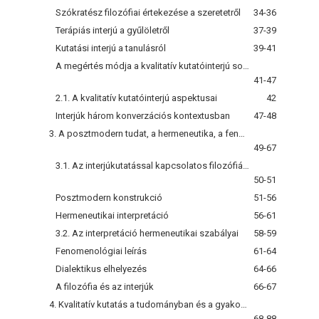
Szókratész filozófiai értekezése a szeretetről
34-36
Terápiás interjú a gyűlöletről
37-39
Kutatási interjú a tanulásról
39-41
A megértés módja a kvalitatív kutatóinterjú során
41-47
2.1. A kvalitatív kutatóinterjú aspektusai
42
Interjúk három konverzációs kontextusban
47-48
3. A posztmodern tudat, a hermeneutika, a fenomenológia és a dialektika
49-67
3.1. Az interjúkutatással kapcsolatos filozófiákra vonatkozó szakirodalom
50-51
Posztmodern konstrukció
51-56
Hermeneutikai interpretáció
56-61
3.2. Az interpretáció hermeneutikai szabályai
58-59
Fenomenológiai leírás
61-64
Dialektikus elhelyezés
64-66
A filozófia és az interjúk
66-67
4. Kvalitatív kutatás a tudományban és a gyakorlatban
68-88