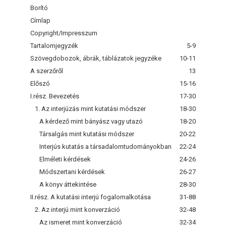
Borító
Címlap
Copyright/Impresszum
Tartalomjegyzék
5-9
Szövegdobozok, ábrák, táblázatok jegyzéke
10-11
A szerzőről
13
Előszó
15-16
I.rész. Bevezetés
17-30
1. Az interjúzás mint kutatási módszer
18-30
A kérdező mint bányász vagy utazó
18-20
Társalgás mint kutatási módszer
20-22
Interjús kutatás a társadalomtudományokban
22-24
Elméleti kérdések
24-26
Módszertani kérdések
26-27
A könyv áttekintése
28-30
II.rész. A kutatási interjú fogalomalkotása
31-88
2. Az interjú mint konverzáció
32-48
Az ismeret mint konverzáció
32-34