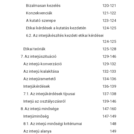
Bizalmasan kezelés
120-121
Konzekvenciák
121-122
A kutató szerepe
123-124
Etikai kérdések a kutatás kezdetén
124-125
6.2. Az interjúkészítés kezdeti etikai kérdései
124-125
Etikai teóriák
125-128
7. Az interjúszituáció
129-146
Az interjú-konverzáció
129-132
Az interjú kialakítása
132-133
Az interjúismertető
134-136
Interjúkérdések
136-139
7.1. Az interjúkérdések típusai
137-138
Interjú az osztályozásról
139-146
8. Az interjú minősége
147-160
Interjúminőség
147-149
8.1. Az interjú minőségi kritériumai
148
Az interjú alanya
149