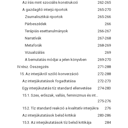
Az írás mint szociális konstrukció
262-265
A gazdagító interjú riportok
265-270
Zsurnalisztikái riportok
265-266
Párbeszédek
266
Terápiás esettanulmányok
266-267
Narratívák
267-268
Metaforák
268-269
Vizualizálás
269
A bemutatás módjai a jelen könyvben
269-270
IV.rész. Összegzés
271-288
15. Az interjúkról szóló konverzáció
272-288
Az interjúkutatások fogadtatása
272-273
Egy interjúkutatás tíz standard ellenvetése
274-283
15.1. Szex, erőszak, vallás, feminizmus és interjúk
275-276
15.2. Tíz standard reakció a kvalitatív interjúkra
276
Az interjúkutatások belső kritikái
283-286
15.3. Az interjúkutatások tíz belső kritikája
284