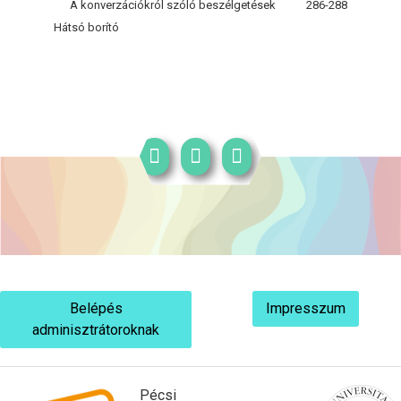
A konverzációkról szóló beszélgetések
286-288
Hátsó borító
Belépés
Impresszum
adminisztrátoroknak
Pécsi