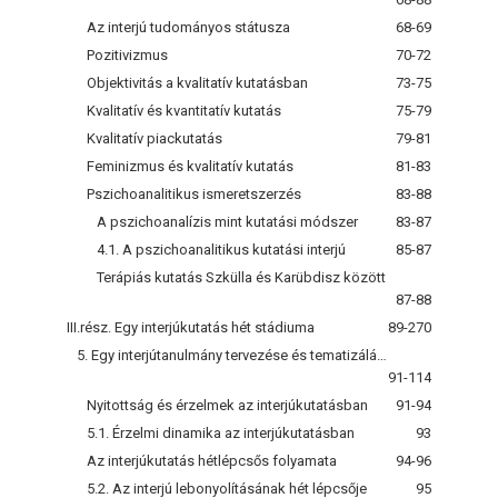
Az interjú tudományos státusza
68-69
Pozitivizmus
70-72
Objektivitás a kvalitatív kutatásban
73-75
Kvalitatív és kvantitatív kutatás
75-79
Kvalitatív piackutatás
79-81
Feminizmus és kvalitatív kutatás
81-83
Pszichoanalitikus ismeretszerzés
83-88
A pszichoanalízis mint kutatási módszer
83-87
4.1. A pszichoanalitikus kutatási interjú
85-87
Terápiás kutatás Szkülla és Karübdisz között
87-88
III.rész. Egy interjúkutatás hét stádiuma
89-270
5. Egy interjútanulmány tervezése és tematizálása
91-114
Nyitottság és érzelmek az interjúkutatásban
91-94
5.1. Érzelmi dinamika az interjúkutatásban
93
Az interjúkutatás hétlépcsős folyamata
94-96
5.2. Az interjú lebonyolításának hét lépcsője
95