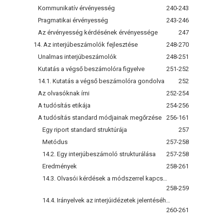
Kommunikatív érvényesség
240-243
Pragmatikai érvényesség
243-246
Az érvényesség kérdésének érvényessége
247
14. Az interjúbeszámolók fejlesztése
248-270
Unalmas interjúbeszámolók
248-251
Kutatás a végső beszámolóra figyelve
251-252
14.1. Kutatás a végső beszámolóra gondolva
252
Az olvasóknak írni
252-254
A tudósítás etikája
254-256
A tudósítás standard módjainak megőrzése
256-161
Egy riport standard struktúrája
257
Metódus
257-258
14.2. Egy interjúbeszámoló strukturálása
257-258
Eredmények
258-261
14.3. Olvasói kérdések a módszerrel kapcsolatban
258-259
14.4. Irányelvek az interjúidézetek jelentéséhez
260-261