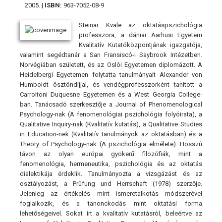
2005. |
ISBN:
963-7052-08-9
Steinar Kvale az oktatáspszichológia
professzora, a dániai Aarhusi Egyetem
Kvalitatív Kutatóközpontjának igazgatója,
valamint segédtanár a San Fransiscó-i Saybrook Intézetben.
Norvégiában született, és az Oslói Egyetemen diplomázott. A
Heidelbergi Egyetemen folytatta tanulmányait Alexander von
Humboldt ösztöndíjjal, és vendégprofesszorként tanított a
Carroltoni Duquesne Egyetemen és a West Georgia College-
ban. Tanácsadó szerkesztője a Journal of Phenomenological
Psychology-nak (A fenomenológiai pszichológia folyóirata), a
Qualitative Inquiry-nak (Kvalitatív kutatás), a Qualitative Studies
in Education-nek (Kvalitatív tanulmányok az oktatásban) és a
Theory of Psychology-nak (A pszichológia elmélete). Hosszú
távon az olyan európai gyökerű filozófiák, mint a
fenomenológia, hermeneutika, pszichológia és az oktatás
dialektikája érdeklik. Tanulmányozta a vizsgázást és az
osztályozást, a Prüfung und Herrschaft (1978) szerzője.
Jelenleg az értékelés mint ismeretalkotás módszerével
foglalkozik, és a tanonckodás mint oktatási forma
lehetőségeivel. Sokat írt a kvalitatív kutatásról, beleértve az