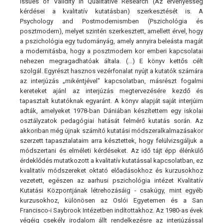
Issues of Validity in Qualitative Research (Az érvényesség
kérdései a kvalitatív kutatásban) szerkesztését is. A
Psychology and Postmodernismben (Pszichológia és
posztmodern), melyet szintén szerkesztett, amellett érvel, hogy
a pszichológia egy tudományág, amely annyira beleásta magát
a modernitásba, hogy a posztmodern kor emberi kapcsolatai
nehezen megragadhatóak általa. (...) E könyv kettős célt
szolgál. Egyrészt hasznos vezérfonalat nyújt a kutatók számára
az interjúzás „mikéntjével" kapcsolatban, másrészt fogalmi
kereteket ajánl az interjúzás megtervezésére kezdő és
tapasztalt kutatóknak egyaránt. A könyv alapját saját interjúim
adták, amelyeket 1978-ban Dániában készítettem egy iskolai
osztályzatok pedagógiai hatását felmérő kutatás során. Az
akkoriban még újnak számító kutatási módszeralkalmazásakor
szerzett tapasztalataim arra késztettek, hogy felülvizsgáljuk a
módszertani és elméleti kérdéseket. Az idő tájt épp élénkülő
érdeklődés mutatkozott a kvalitatív kutatással kapcsolatban, ez
kvalitatív módszereket oktató előadásokhoz és kurzusokhoz
vezetett, egészen az aarhusi pszichológia intézet Kvalitatív
Kutatási Központjának létrehozásáig - csakúgy, mint egyéb
kurzusokhoz, különösen az Oslói Egyetemen és a San
Francisco-i Saybrook Intézetben indítottakhoz. Az 1980-as évek
végéig csekély irodalom állt rendelkezésre az interjúzással