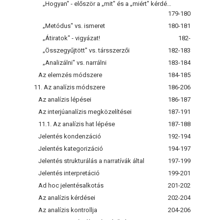
„Hogyan" - először a „mit" és a „miért" kérdéseket kell feltenni
179-180
„Metódus" vs. ismeret
180-181
„Átiratok" - vigyázat!
182-
„Összegyűjtött" vs. társszerzői
182-183
„Analizálni" vs. narrálni
183-184
Az elemzés módszere
184-185
11. Az analízis módszere
186-206
Az analízis lépései
186-187
Az interjúanalízis megközelítései
187-191
11.1. Az analízis hat lépése
187-188
Jelentés kondenzáció
192-194
Jelentés kategorizáció
194-197
Jelentés strukturálás a narratívák által
197-199
Jelentés interpretáció
199-201
Ad hoc jelentésalkotás
201-202
Az analízis kérdései
202-204
Az analízis kontrollja
204-206