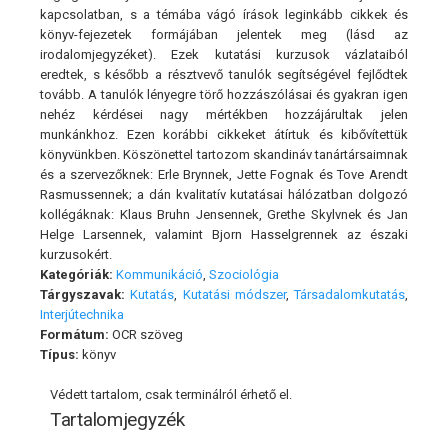
kapcsolatban, s a témába vágó írások leginkább cikkek és
könyv-fejezetek formájában jelentek meg (lásd az
irodalomjegyzéket). Ezek kutatási kurzusok vázlataiból
eredtek, s később a résztvevő tanulók segítségével fejlődtek
tovább. A tanulók lényegre törő hozzászólásai és gyakran igen
nehéz kérdései nagy mértékben hozzájárultak jelen
munkánkhoz. Ezen korábbi cikkeket átírtuk és kibővítettük
könyvünkben. Köszönettel tartozom skandináv tanártársaimnak
és a szervezőknek: Erle Brynnek, Jette Fognak és Tove Arendt
Rasmussennek; a dán kvalitatív kutatásai hálózatban dolgozó
kollégáknak: Klaus Bruhn Jensennek, Grethe Skylvnek és Jan
Helge Larsennek, valamint Bjorn Hasselgrennek az északi
kurzusokért.
Kategóriák:
Kommunikáció
,
Szociológia
Tárgyszavak:
Kutatás
,
Kutatási módszer
,
Társadalomkutatás
,
Interjútechnika
Formátum:
OCR szöveg
Típus:
könyv
Védett tartalom, csak terminálról érhető el.
Tartalomjegyzék