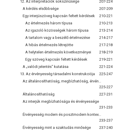
12. Az interpretációk sokszínűsége
207-224
A kérdés elsőbbsége
207-209
Egy interjúszöveg kapcsán feltett kérdések
210-221
Az értelmezés három típusa
210-213
Az igazoló közösségek három típusa
213-214
A tartalom vagy a beszélő értelmezése
214-217
A hibás értelmezés létrejötte
217-218
A helytelen értelmezés következményei
218-219
Egy szöveg kapcsán feltett kérdések
219-221
A „valódi jelentés" kutatása
221-224
13. Az érvényesség társadalmi konstrukciója
225-247
Az általánosíthatóság, megbízhatóság, érvényesség szentháromsága
225-227
Általánosíthatóság
227-231
Az interjúk megbízhatósága és érvényessége
231-233
Érvényesség modern és posztmodern kontextusokban
233-237
Érvényesség mint a szaktudás minősége
237-240