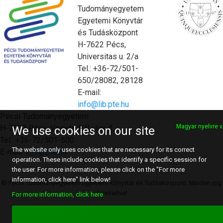
Tudományegyetem
Egyetemi Könyvtár
és Tudásközpont
H-7622 Pécs,
Universitas u. 2/a
Tel.: +36-72/501-
650/28082, 28128
E-mail:
info@lib.pte.hu
Pécsi Tudományegyetem
Magyar nyelvre v
H-7622 Pécs, Vasvári Pál utca 4.
We use cookies on our site
Tel.: +36-72/501-500
The website only uses cookies that are necessary for its correct
E-mail:
info@pte.hu
operation. These include cookies that identify a specific session for
the user. For more information, please click on the "For more
information, click here" link below!
© Pécsi Tudományegyetem Egyetemi Könyvtár és Tudásközpont. Minden jog
fenntartva!
For more information, click here