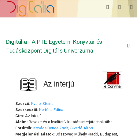
Digitália
- A PTE Egyetemi Könyvtár és
Tudásközpont Digitális Univerzuma
Az interjú
Szerző:
Kvale, Steinar
Szerkesztő:
Kertész Edina
Cím:
Az interjú
Alcím:
Bevezetés a kvalitatív kutatás interjútechnikáiba
Fordítók:
Kovács Bence Zsolt
;
Sivadó Ákos
Megjelenési adatok:
Jószöveg Műhely Kiadó, Budapest,