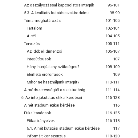
Az osztályozással kapcsolatos interjúk
96-101
5.3. A kvalitatív kutatás szakirodalma
98-99
Téma-meghatározás
101-105
Tartalom
102-104
A cél
104-105
Tervezés
105-111
Az időbeli dimenzió
105-107
Interjútípusok
107
Hány interjúalany szükséges?
108-109
Elérhető erőforrások
109
Mikor ne használjunk interjút?
110-111
A módszerességtől a szaktudásig
111-114
6. Az interjúkutatás etikai kérdései
115-128
A hét stádium etikai kérdései
116
Etikai tanácsok
116-125
Etikai irányelvek
116-118
6.1. A hét kutatási stádium etikai kérdései
117
Informált konszenzus
118-120