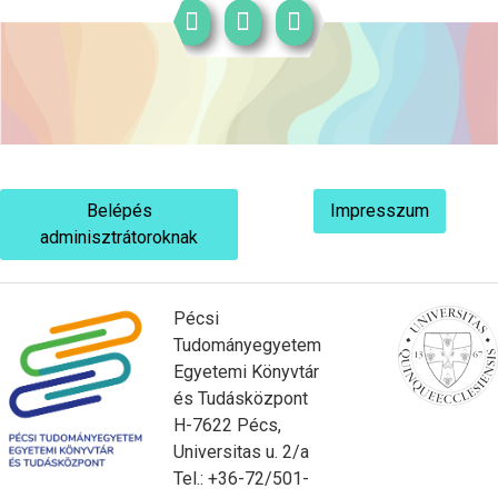
Belépés
Impresszum
adminisztrátoroknak
Pécsi
Tudományegyetem
Egyetemi Könyvtár
és Tudásközpont
H-7622 Pécs,
Universitas u. 2/a
Tel.: +36-72/501-