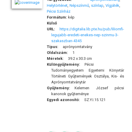
Helytörténet
,
Népszínmű
,
színlap
,
Vígjáték
,
Pécsi Színház
Formátum:
kép
Külső
URL:
https://digitalia.lib.pte.hu/pub/liliomfi-
legujabb-eredeti-enekes-nep-szinmu-3-
szakaszban-4345
Típus:
aprónyomtatvány
Oldalszám:
1
Méretek:
39.2 x 30.3 cm
Különgyűjtemény:
Pécsi
Tudományegyetem Egyetemi Könyvtár
Történeti Gyűjtemények Osztálya, Kis- és
Aprónyomtatványtár
Gyűjtemény:
Kelemen József pécsi
kanonok gyűjteménye
Egyedi azonosító:
SZ.Y.I.15.121