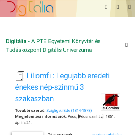
Digitália
- A PTE Egyetemi Könyvtár és
Tudásközpont Digitális Univerzuma
Liliomfi : Legujabb eredeti
énekes nép-szinmű 3
szakaszban
További szerző:
Szigligeti Ede (1814-1878)
Megjelenítési információk:
Pécs, [Pécsi szinház], 1851.
április 21.
Tárgyszavak:
aprónyomtatvány
,