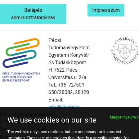
Belépés
Impresszum
adminisztrátoroknak
Pécsi
Tudományegyetem
Egyetemi Könyvtár
és Tudásközpont
H-7622 Pécs,
Universitas u. 2/a
Tel.: +36-72/501-
650/28082, 28128
E-mail:
info@lib.pte.hu
Pécsi Tudományegyetem
Magyar nyelvre v
We use cookies on our site
H-7622 Pécs, Vasvári Pál utca 4.
Tel.: +36-72/501-500
The website only uses cookies that are necessary for its correct
E-mail:
info@pte.hu
operation. These include cookies that identify a specific session for