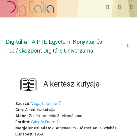
Digitália
- A PTE Egyetemi Könyvtár és
Tudásközpont Digitális Univerzuma
A kertész kutyája
Szerző:
Vega, Lope de
Cím:
A kertész kutyája
Alcím:
Zenés komédia 3 felvonásban
Fordító:
Gáspár Endre
Megjelenési adatok:
Athenaeum - József Attila Színház,
Budapest, 1958.