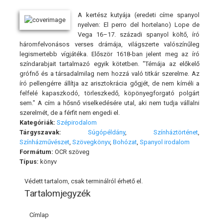
A kertész kutyája (eredeti címe spanyol
nyelven: El perro del hortelano) Lope de
Vega 16–17. századi spanyol költő, író
háromfelvonásos verses drámája, világszerte valószínűleg
legismertebb vígjátéka. Először 1618-ban jelent meg az író
színdarabjait tartalmazó egyik kötetben. "Témája az előkelő
grófnő és a társadalmilag nem hozzá való titkár szerelme. Az
író pellengérre állítja az arisztokrácia gőgjét, de nem kíméli a
felfelé kapaszkodó, törleszkedő, köpönyegforgató polgárt
sem." A cím a hősnő viselkedésére utal, aki nem tudja vállalni
szerelmét, de a férfit nem engedi el.
Kategóriák:
Szépirodalom
Tárgyszavak:
Súgópéldány
,
Színháztörténet
,
Színházművészet
,
Szövegkönyv
,
Bohózat
,
Spanyol irodalom
Formátum:
OCR szöveg
Típus:
könyv
Védett tartalom, csak terminálról érhető el.
Tartalomjegyzék
Címlap