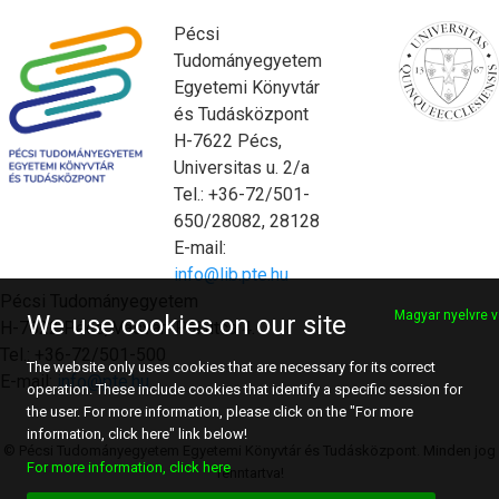
Pécsi
Tudományegyetem
Egyetemi Könyvtár
és Tudásközpont
H-7622 Pécs,
Universitas u. 2/a
Tel.: +36-72/501-
650/28082, 28128
E-mail:
info@lib.pte.hu
Pécsi Tudományegyetem
Magyar nyelvre v
We use cookies on our site
H-7622 Pécs, Vasvári Pál utca 4.
Tel.: +36-72/501-500
The website only uses cookies that are necessary for its correct
E-mail:
info@pte.hu
operation. These include cookies that identify a specific session for
the user. For more information, please click on the "For more
information, click here" link below!
© Pécsi Tudományegyetem Egyetemi Könyvtár és Tudásközpont. Minden jog
For more information, click here
fenntartva!