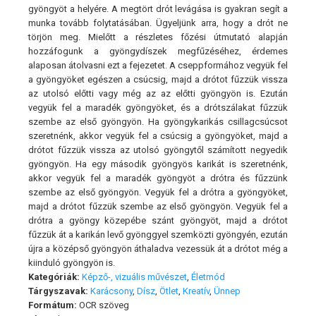
gyöngyöt a helyére. A megtört drót levágása is gyakran segít a
munka tovább folytatásában. Ügyeljünk arra, hogy a drót ne
törjön meg. Mielőtt a részletes főzési útmutató alapján
hozzáfogunk a gyöngydíszek megfűzéséhez, érdemes
alaposan átolvasni ezt a fejezetet. A cseppformához vegyük fel
a gyöngyöket egészen a csúcsig, majd a drótot fűzzük vissza
az utolsó előtti vagy még az az előtti gyöngyön is. Ezután
vegyük fel a maradék gyöngyöket, és a drótszálakat fűzzük
szembe az első gyöngyön. Ha gyöngykarikás csillagcsúcsot
szeretnénk, akkor vegyük fel a csúcsig a gyöngyöket, majd a
drótot fűzzük vissza az utolsó gyöngytől számított negyedik
gyöngyön. Ha egy második gyöngyös karikát is szeretnénk,
akkor vegyük fel a maradék gyöngyöt a drótra és fűzzünk
szembe az első gyöngyön. Vegyük fel a drótra a gyöngyöket,
majd a drótot fűzzük szembe az első gyöngyön. Vegyük fel a
drótra a gyöngy közepébe szánt gyöngyöt, majd a drótot
fűzzük át a karikán levő gyönggyel szemközti gyöngyén, ezután
újra a középső gyöngyön áthaladva vezessük át a drótot még a
kiinduló gyöngyön is.
Kategóriák:
Képző-, vizuális művészet
,
Életmód
Tárgyszavak:
Karácsony
,
Dísz
,
Ötlet
,
Kreatív
,
Ünnep
Formátum:
OCR szöveg