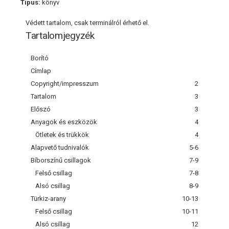
Típus:
könyv
Védett tartalom, csak terminálról érhető el.
Tartalomjegyzék
Borító
Címlap
Copyright/impresszum
2
Tartalom
3
Előszó
3
Anyagok és eszközök
4
Ötletek és trükkök
4
Alapvető tudnivalók
5-6
Bíborszínű csillagok
7-9
Felső csillag
7-8
Alsó csillag
8-9
Türkiz-arany
10-13
Felső csillag
10-11
Alsó csillag
12