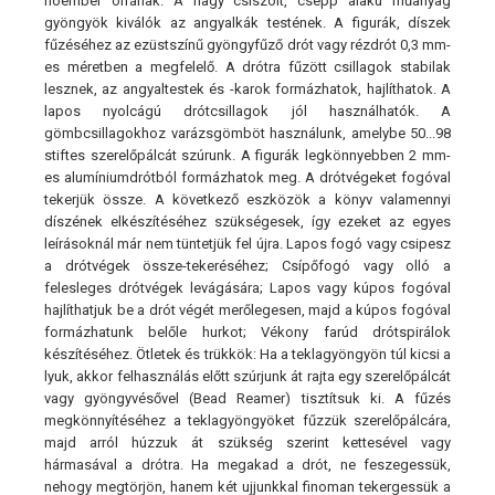
hóember orrának. A nagy csiszolt, csepp alakú műanyag
gyöngyök kiválók az angyalkák testének. A figurák, díszek
fűzéséhez az ezüstszínű gyöngyfűző drót vagy rézdrót 0,3 mm-
es méretben a megfelelő. A drótra fűzött csillagok stabilak
lesznek, az angyaltestek és -karok formázhatok, hajlíthatok. A
lapos nyolcágú drótcsillagok jól használhatók. A
gömbcsillagokhoz varázsgömböt használunk, amelybe 50...98
stiftes szerelőpálcát szúrunk. A figurák legkönnyebben 2 mm-
es alumíniumdrótból formázhatok meg. A drótvégeket fogóval
tekerjük össze. A következő eszközök a könyv valamennyi
díszének elkészítéséhez szükségesek, így ezeket az egyes
leírásoknál már nem tüntetjük fel újra. Lapos fogó vagy csipesz
a drótvégek össze-tekeréséhez; Csípőfogó vagy olló a
felesleges drótvégek levágására; Lapos vagy kúpos fogóval
hajlíthatjuk be a drót végét merőlegesen, majd a kúpos fogóval
formázhatunk belőle hurkot; Vékony farúd drótspirálok
készítéséhez. Ötletek és trükkök: Ha a teklagyöngyön túl kicsi a
lyuk, akkor felhasználás előtt szúrjunk át rajta egy szerelőpálcát
vagy gyöngyvésővel (Bead Reamer) tisztítsuk ki. A fűzés
megkönnyítéséhez a teklagyöngyöket fűzzük szerelőpálcára,
majd arról húzzuk át szükség szerint kettesével vagy
hármasával a drótra. Ha megakad a drót, ne feszegessük,
nehogy megtörjön, hanem két ujjunkkal finoman tekergessük a