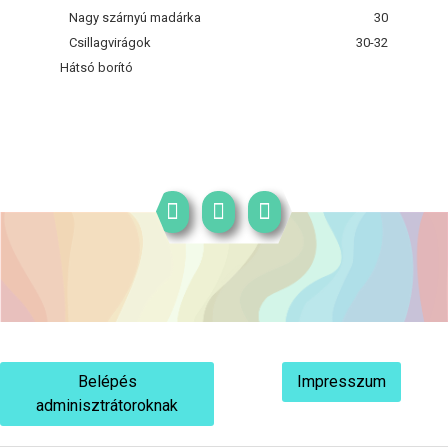
Nagy szárnyú madárka
30
Csillagvirágok
30-32
Hátsó borító
Belépés
Impresszum
adminisztrátoroknak