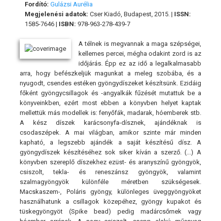
Fordító:
Gulázsi Aurélia
Megjelenési adatok:
Cser Kiadó, Budapest, 2015. |
ISSN:
1585-7646 |
ISBN:
978-963-278-439-7
A télnek is megvannak a maga szépségei,
kellemes percei, mégha odakint zord is az
időjárás. Épp ez az idő a legalkalmasabb
arra, hogy befészkeljük magunkat a meleg szobába, és a
nyugodt, csendes estéken gyöngydíszeket készítsünk. Ezidáig
főként gyöngycsillagok és -angyalkák fűzését mutattuk be a
könyveinkben, ezért most ebben a könyvben helyet kaptak
mellettük más modellek is: fenyőfák, madarak, hóemberek stb.
A kész díszek karácsonyfa-dísznek, ajándéknak is
csodaszépek. A mai világban, amikor szinte már minden
kapható, a legszebb ajándék a saját készítésű dísz. A
gyöngydíszek készítéséhez sok siker kíván a szerző. (...) A
könyvben szereplő díszekhez ezüst- és aranyszínű gyöngyök,
csiszolt, tekla- és reneszánsz gyöngyök, valamint
szalmagyöngyök különféle méretben szükségesek.
Macskaszem-, Poláris gyöngy, különleges üveggyöngyöket
használhatunk a csillagok közepéhez, gyöngy kupakot és
tüskegyöngyöt (Spike bead) pedig madárcsőrnek vagy