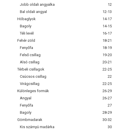
Jobb oldali angyalka
12
Bal oldali angyal
12-13
Hóbaglyok
14-17
Bagoly
14-15
Téli levél
16-17
Fehér-zöld
18-21
Fenyőfa
18-19
Felső csillag
19-20
Alsó csillag
20-21
Térbeli csillagok
22-25
Csúcsos csillag
22
Virágcsillag
22-25
Különleges formák
26-29
Angyal
26-27
Fenyőfa
27
Bagoly
28-29
Gömbmadarak
30-32
Kis szárnyú madárka
30