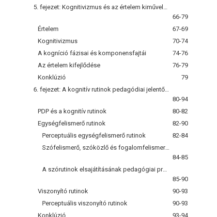
5. fejezet: Kognitivizmus és az értelem kiművelése
66-79
Értelem
67-69
Kognitivizmus
70-74
A kogníció fázisai és komponensfajtái
74-76
Az értelem kifejlődése
76-79
Konklúzió
79
6. fejezet: A kognitív rutinok pedagódiai jelentősége
80-94
PDP és a kognitív rutinok
80-82
Egységfelismerő rutinok
82-90
Perceptuális egységfelismerő rutinok
82-84
Szófelismerő, szóközlő és fogalomfelismerő rutinok
84-85
A szórutinok elsajátításának pedagógiai problémai
85-90
Viszonyító rutinok
90-93
Perceptuális viszonyító rutinok
90-93
Konklúzió
93-94