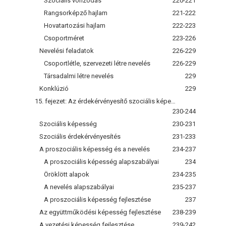
Szociális vonzódás
220-221
Rangsorképző hajlam
221-222
Hovatartozási hajlam
222-223
Csoportméret
223-226
Nevelési feladatok
226-229
Csoportlétle, szervezeti létre nevelés
226-229
Társadalmi létre nevelés
229
Konklúzió
229
15. fejezet: Az érdekérvényesítő szociális képességek fejlesztése
230-244
Szociális képesség
230-231
Szociális érdekérvényesítés
231-233
A proszociális képesség és a nevelés
234-237
A proszociális képesség alapszabályai
234
Öröklött alapok
234-235
A nevelés alapszabályai
235-237
A proszociális képesség fejlesztése
237
Az együttműködési képesség fejlesztése
238-239
A vezetési képesség fejlesztése
239-242