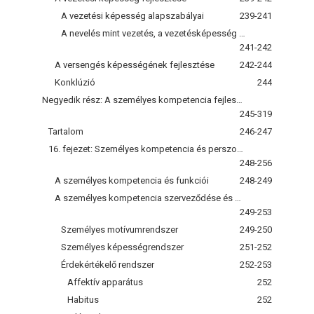
A vezetési képesség alapszabályai
239-241
A nevelés mint vezetés, a vezetésképesség fejlesztése
241-242
A versengés képességének fejlesztése
242-244
Konklúzió
244
Negyedik rész: A személyes kompetencia fejlesztése
245-319
Tartalom
246-247
16. fejezet: Személyes kompetencia és perszonalizáció
248-256
A személyes kompetencia és funkciói
248-249
A személyes kompetencia szerveződése és működése
249-253
Személyes motívumrendszer
249-250
Személyes képességrendszer
251-252
Érdekértékelő rendszer
252-253
Affektív apparátus
252
Habitus
252