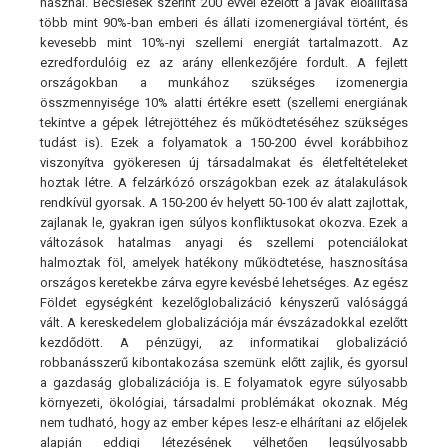
használ. Becslések szerint 200 évvel ezelőtt a javak előállítása
több mint 90%-ban emberi és állati izomenergiával történt, és
kevesebb mint 10%-nyi szellemi energiát tartalmazott. Az
ezredfordulóig ez az arány ellenkezőjére fordult. A fejlett
országokban a munkához szükséges izomenergia
összmennyisége 10% alatti értékre esett (szellemi energiának
tekintve a gépek létrejöttéhez és működtetéséhez szükséges
tudást is). Ezek a folyamatok a 150-200 évvel korábbihoz
viszonyítva gyökeresen új társadalmakat és életfeltételeket
hoztak létre. A felzárkózó országokban ezek az átalakulások
rendkívül gyorsak. A 150-200 év helyett 50-100 év alatt zajlottak,
zajlanak le, gyakran igen súlyos konfliktusokat okozva. Ezek a
változások hatalmas anyagi és szellemi potenciálokat
halmoztak föl, amelyek hatékony működtetése, hasznosítása
országos keretekbe zárva egyre kevésbé lehetséges. Az egész
Földet egységként kezelőglobalizáció kényszerű valósággá
vált. A kereskedelem globalizációja már évszázadokkal ezelőtt
kezdődött. A pénzügyi, az informatikai globalizáció
robbanásszerű kibontakozása szemünk előtt zajlik, és gyorsul
a gazdaság globalizációja is. E folyamatok egyre súlyosabb
környezeti, ökológiai, társadalmi problémákat okoznak. Még
nem tudható, hogy az ember képes lesz-e elhárítani az előjelek
alapján eddigi létezésének vélhetően legsúlyosabb