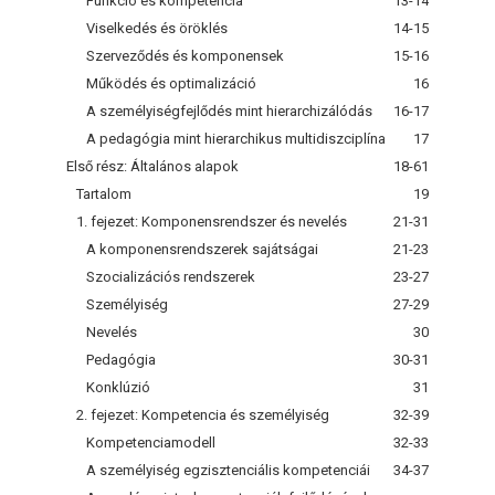
Funkció és kompetencia
13-14
Viselkedés és öröklés
14-15
Szerveződés és komponensek
15-16
Működés és optimalizáció
16
A személyiségfejlődés mint hierarchizálódás
16-17
A pedagógia mint hierarchikus multidiszciplína
17
Első rész: Általános alapok
18-61
Tartalom
19
1. fejezet: Komponensrendszer és nevelés
21-31
A komponensrendszerek sajátságai
21-23
Szocializációs rendszerek
23-27
Személyiség
27-29
Nevelés
30
Pedagógia
30-31
Konklúzió
31
2. fejezet: Kompetencia és személyiség
32-39
Kompetenciamodell
32-33
A személyiség egzisztenciális kompetenciái
34-37