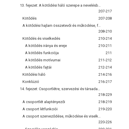
13. fejezet: A kötődési háló szerepe a nevelésben
207-217
Kötődés
207-208
A kötődési hajlam összetevői és működése, fejlődése
208-210
Kötődés és viselkedés
210-214
A kötődés iránya és ereje
210-211
A kötődés funkciója
211
A kötődés motívumai
211-212
A kötődés fajtái
212-214
Kötődési háló
214-216
Konklúzió
216-217
14. fejezet: Csoportlétre, szervezési és társadalmi létre nevelés
218-229
A csoportlét alaptényezői
218-219
A csoport létfunkciói
219-220
A csoport szerveződése, működése és viselkedése
220-226