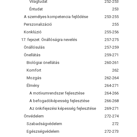
Világtudat
252-253
Éntudat
253
A személyes kompetencia fejlődése
253-255
Perszonalizáció
255
Konklúzió
255-256
17. fejezet: Önállóságra nevelés
257-275
Önállósulás
257-259
Önellátás
259-271
Biológiai önellátás
260-261
Komfort
262
Mozgás
262-264
Élmény
264-271
A motívumrendszer fejlesztése
264-266
A befogadóképesség fejlesztése
266-268
Az önkifejezési képesség fejlesztése
269-271
Önvédelem
272-274
Szabadságvédelem
272
Egészségvédelem
272-273