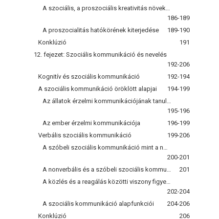
A szociális, a proszociális kreativitás növekedése
186-189
A proszocialitás hatókörének kiterjedése
189-190
Konklúzió
191
12. fejezet: Szociális kommunikáció és nevelés
192-206
Kognitív és szociális kommunikáció
192-194
A szociális kommunikáció öröklött alapjai
194-199
Az állatok érzelmi kommunikációjának tanulságai
195-196
Az ember érzelmi kommunikációja
196-199
Verbális szociális kommunikáció
199-206
A szóbeli szociális kommunikáció mint a nonverbális szociális kommunikáció kiegészítője
200-201
A nonverbális és a szóbeli szociális kommunikáció közötti összefüggés
201
A közlés és a reagálás közötti viszony figyelembevétele
202-204
A szociális kommunikáció alapfunkciói
204-206
Konklúzió
206