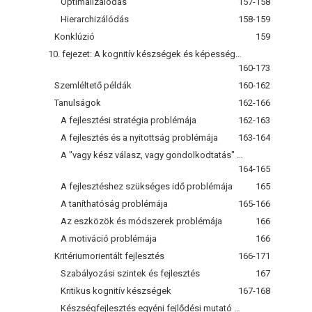
Optimalizálódás
157-158
Hierarchizálódás
158-159
Konklúzió
159
10. fejezet: A kognitív készségek és képességek fejlesztése
160-173
Szemléltető példák
160-162
Tanulságok
162-166
A fejlesztési stratégia problémája
162-163
A fejlesztés és a nyitottság problémája
163-164
A "vagy kész válasz, vagy gondolkodtatás" problémája
164-165
A fejlesztéshez szükséges idő problémája
165
A taníthatóság problémája
165-166
Az eszközök és módszerek problémája
166
A motiváció problémája
166
Kritériumorientált fejlesztés
166-171
Szabályozási szintek és fejlesztés
167
Kritikus kognitív készségek
167-168
Készségfejlesztés egyéni fejlődési mutató alapján