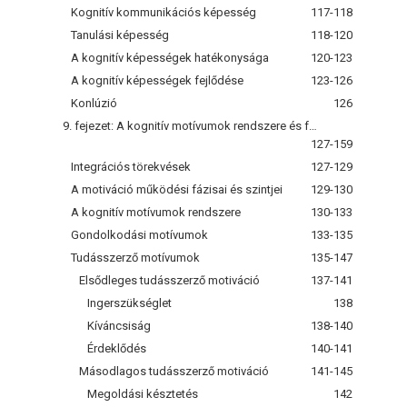
Kognitív kommunikációs képesség
117-118
Tanulási képesség
118-120
A kognitív képességek hatékonysága
120-123
A kognitív képességek fejlődése
123-126
Konlúzió
126
9. fejezet: A kognitív motívumok rendszere és fejlesztése
127-159
Integrációs törekvések
127-129
A motiváció működési fázisai és szintjei
129-130
A kognitív motívumok rendszere
130-133
Gondolkodási motívumok
133-135
Tudásszerző motívumok
135-147
Elsődleges tudásszerző motiváció
137-141
Ingerszükséglet
138
Kíváncsiság
138-140
Érdeklődés
140-141
Másodlagos tudásszerző motiváció
141-145
Megoldási késztetés
142