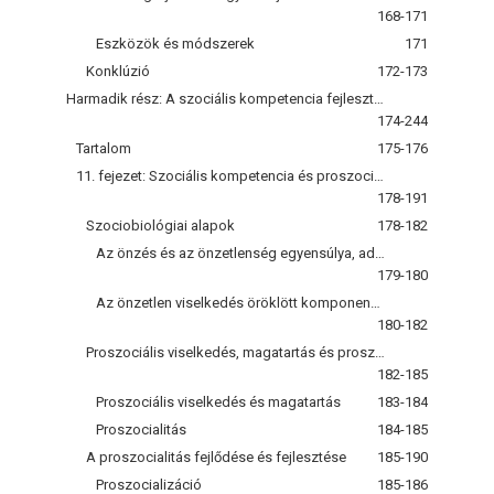
168-171
Eszközök és módszerek
171
Konklúzió
172-173
Harmadik rész: A szociális kompetencia fejlesztése
174-244
Tartalom
175-176
11. fejezet: Szociális kompetencia és proszocialitás
178-191
Szociobiológiai alapok
178-182
Az önzés és az önzetlenség egyensúlya, adaptivitása
179-180
Az önzetlen viselkedés öröklött komponensei - három példa
180-182
Proszociális viselkedés, magatartás és proszoscialitás
182-185
Proszociális viselkedés és magatartás
183-184
Proszocialitás
184-185
A proszocialitás fejlődése és fejlesztése
185-190
Proszocializáció
185-186