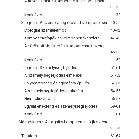
A nevelés mint a kompetenciák fejlődésének segítése
37-39
Konklúzió
39
3. fejezet: A személyiség öröklött komponensei
40-50
Etológiai szemléletmód
40-42
Komponensfajták és komponenskészletek
42-46
Az öröklött viselkedési komponensek szerepe a személyiség fejlődésében, fejlesztésében
46-50
Konklúzió
50
4. fejezet: Személyiségfejlődés
51-61
A személyiségfejlődés elméletei
51-52
Folyamatosság és egymásra épülés
52-53
A személyiségfejlődés funkciója
54-55
Hierarchizálódás
55-58
Egyéni értékrend és személyiségfejlődés
59-61
Konklúzió
61
Második rész: A kognitív kompetencia fejlesztése
62-173
Tartalom
63-64