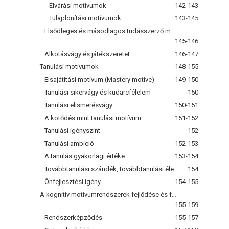
Elvárási motívumok
142-143
Tulajdonítási motívumok
143-145
Elsődleges és másodlagos tudásszerző motiváció
145-146
Alkotásvágy és játékszeretet
146-147
Tanulási motívumok
148-155
Elsajátítási motívum (Mastery motive)
149-150
Tanulási sikervágy és kudarcfélelem
150
Tanulási elismerésvágy
150-151
A kötődés mint tanulási motívum
151-152
Tanulási igényszint
152
Tanulási ambíció
152-153
A tanulás gyakorlagi értéke
153-154
Továbbtanulási szándék, továbbtanulási életprogram
154
Önfejlesztési igény
154-155
A kognitív motívumrendszerek fejlődése és fejlesztése
155-159
Rendszerképződés
155-157