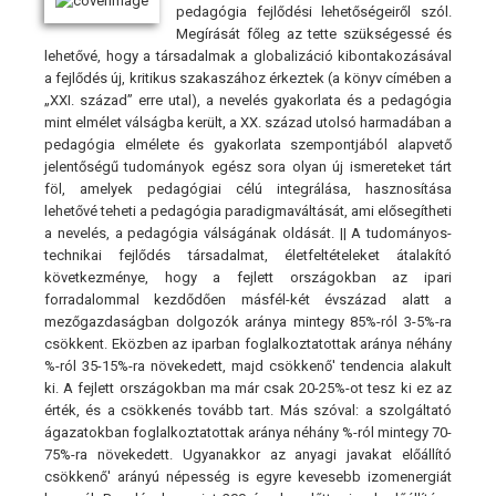
pedagógia fejlődési lehetőségeiről szól.
Megírását főleg az tette szükségessé és
lehetővé, hogy a társadalmak a globalizáció kibontakozásával
a fejlődés új, kritikus szakaszához érkeztek (a könyv címében a
„XXI. század” erre utal), a nevelés gyakorlata és a pedagógia
mint elmélet válságba került, a XX. század utolsó harmadában a
pedagógia elmélete és gyakorlata szempontjából alapvető
jelentőségű tudományok egész sora olyan új ismereteket tárt
föl, amelyek pedagógiai célú integrálása, hasznosítása
lehetővé teheti a pedagógia paradigmaváltását, ami elősegítheti
a nevelés, a pedagógia válságának oldását. || A tudományos-
technikai fejlődés társadalmat, életfeltételeket átalakító
következménye, hogy a fejlett országokban az ipari
forradalommal kezdődően másfél-két évszázad alatt a
mezőgazdaságban dolgozók aránya mintegy 85%-ról 3-5%-ra
csökkent. Eközben az iparban foglalkoztatottak aránya néhány
%-ról 35-15%-ra növekedett, majd csökkenő' tendencia alakult
ki. A fejlett országokban ma már csak 20-25%-ot tesz ki ez az
érték, és a csökkenés tovább tart. Más szóval: a szolgáltató
ágazatokban foglalkoztatottak aránya néhány %-ról mintegy 70-
75%-ra növekedett. Ugyanakkor az anyagi javakat előállító
csökkenő' arányú népesség is egyre kevesebb izomenergiát