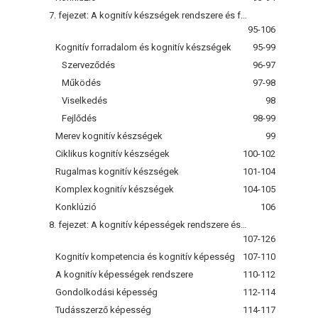
7. fejezet: A kognitív készségek rendszere és fejlődése
95-106
Kognitív forradalom és kognitív készségek
95-99
Szerveződés
96-97
Működés
97-98
Viselkedés
98
Fejlődés
98-99
Merev kognitív készségek
99
Ciklikus kognitív készségek
100-102
Rugalmas kognitív készségek
101-104
Komplex kognitív készségek
104-105
Konklúzió
106
8. fejezet: A kognitív képességek rendszere és fejlődése
107-126
Kognitív kompetencia és kognitív képesség
107-110
A kognitív képességek rendszere
110-112
Gondolkodási képesség
112-114
Tudásszerző képesség
114-117