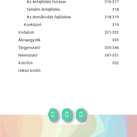
Az énfejlődés forrásai
316-317
Tartalmi énfejlődés
318
Az énműködés fejlődése
318-319
Konklúzió
319
Irodalom
321-332
Ábrajegyzék
333
Tárgymutató
335-346
Névmutató
347-351
Kolofon
352
Hátsó borító