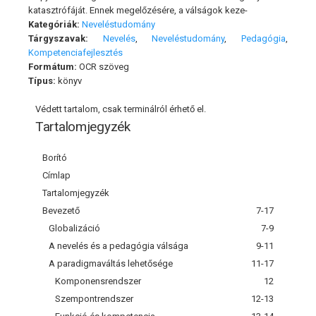
katasztrófáját. Ennek megelőzésére, a válságok keze-
Kategóriák:
Neveléstudomány
Tárgyszavak:
Nevelés
,
Neveléstudomány
,
Pedagógia
,
Kompetenciafejlesztés
Formátum:
OCR szöveg
Típus:
könyv
Védett tartalom, csak terminálról érhető el.
Tartalomjegyzék
Borító
Címlap
Tartalomjegyzék
Bevezető
7-17
Globalizáció
7-9
A nevelés és a pedagógia válsága
9-11
A paradigmaváltás lehetősége
11-17
Komponensrendszer
12
Szempontrendszer
12-13