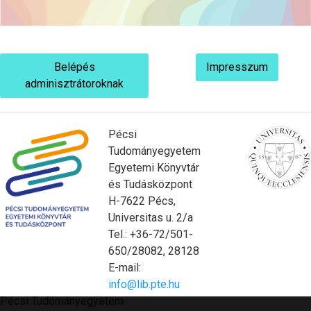
Belépés
Impresszum
adminisztrátoroknak
Pécsi
Tudományegyetem
Egyetemi Könyvtár
és Tudásközpont
H-7622 Pécs,
Universitas u. 2/a
Tel.: +36-72/501-
650/28082, 28128
E-mail:
info@lib.pte.hu
Pécsi Tudományegyetem