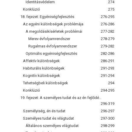
Identitásvédelem
274
Konklúzió
275
18. fejezet: Egyéniségfejlesztés
276-295
Az egyéni különbségek problémája
276-286
A megoldásikísérletek problémái
277-282
Merev évfolyamrendszer
278-279
Rugalmas évfolyamrendszer
279-282
Optimális egyéniségfejlesztés
282-286
Affektív különbségek
286-291
Habiturális különbségek
291-293
Kognitív különbségek
291-294
Tehetségbeli különbségek
294
Konklúzió
294-295
19. fejezet: A személyes tudat és az én fejlődésének segítése
296-319
Személyiség, én és tudat
296-297
Személyes tudat és világtudat
297-300
Általános személyes világtudat
298-299