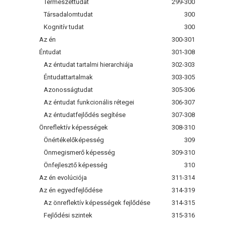
Természettudat
299-300
Társadalomtudat
300
Kognitív tudat
300
Az én
300-301
Éntudat
301-308
Az éntudat tartalmi hierarchiája
302-303
Éntudattartalmak
303-305
Azonosságtudat
305-306
Az éntudat funkcionális rétegei
306-307
Az éntudatfejlődés segítése
307-308
Önreflektív képességek
308-310
Önértékelőképesség
309
Önmegismerő képesség
309-310
Önfejlesztő képesség
310
Az én evolúciója
311-314
Az én egyedfejlődése
314-319
Az önreflektív képességek fejlődése
314-315
Fejlődési szintek
315-316