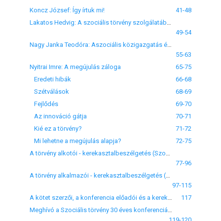
Koncz József: Így írtuk mi!
41-48
Lakatos Hedvig: A szociális törvény szolgálatában
49-54
Nagy Janka Teodóra: Aszociális közigazgatás és szociális gondoskodás értelmezési kontextusai: kontinuitás és diszkontinuitás Csizmadia Andor életművében
55-63
Nyitrai Imre: A megújulás záloga
65-75
Eredeti hibák
66-68
Szétválások
68-69
Fejlődés
69-70
Az innováció gátja
70-71
Kié ez a törvény?
71-72
Mi lehetne a megújulás alapja?
72-75
A törvény alkotói - kerekasztalbeszélgetés (Szociális törvény 30 tudományos konferencia Budapest, 2023. december 8.)
77-96
A törvény alkalmazói - kerekasztalbeszélgetés (Szociális törvény 30 tudományos konferencia Budapest, 2023. december 8.)
97-115
A kötet szerzői, a konferencia előadói és a kerekasztal résztvevői
117
Meghívó a Szociális törvény 30 éves konferenciára
119-120