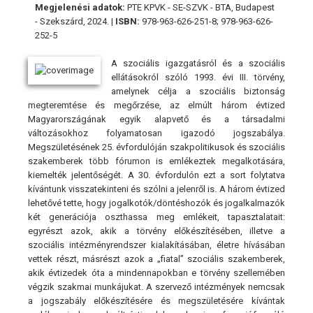
Megjelenési adatok:
PTE KPVK - SE-SZVK - BTA, Budapest
- Szekszárd, 2024. |
ISBN:
978-963-626-251-8; 978-963-626-
252-5
A szociális igazgatásról és a szociális
ellátásokról szóló 1993. évi III. törvény,
amelynek célja a szociális biztonság
megteremtése és megőrzése, az elmúlt három évtized
Magyarországának egyik alapvető és a társadalmi
változásokhoz folyamatosan igazodó jogszabálya.
Megszületésének 25. évfordulóján szakpolitikusok és szociális
szakemberek több fórumon is emlékeztek megalkotására,
kiemelték jelentőségét. A 30. évfordulón ezt a sort folytatva
kívántunk visszatekinteni és szólni a jelenről is. A három évtized
lehetővé tette, hogy jogalkotók/döntéshozók és jogalkalmazók
két generációja oszthassa meg emlékeit, tapasztalatait:
egyrészt azok, akik a törvény előkészítésében, illetve a
szociális intézményrendszer kialakításában, életre hívásában
vettek részt, másrészt azok a „fiatal” szociális szakemberek,
akik évtizedek óta a mindennapokban e törvény szellemében
végzik szakmai munkájukat. A szervező intézmények nemcsak
a jogszabály előkészítésére és megszületésére kívántak