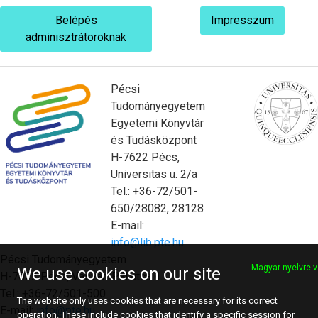
Belépés
Impresszum
adminisztrátoroknak
Pécsi
Tudományegyetem
Egyetemi Könyvtár
és Tudásközpont
H-7622 Pécs,
Universitas u. 2/a
Tel.: +36-72/501-
650/28082, 28128
E-mail:
info@lib.pte.hu
Pécsi Tudományegyetem
Magyar nyelvre v
We use cookies on our site
H-7622 Pécs, Vasvári Pál utca 4.
Tel.: +36-72/501-500
The website only uses cookies that are necessary for its correct
E-mail:
info@pte.hu
operation. These include cookies that identify a specific session for