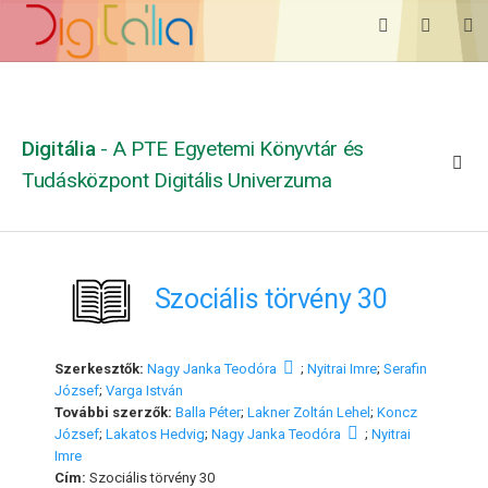
Digitália
- A PTE Egyetemi Könyvtár és
Tudásközpont Digitális Univerzuma
Szociális törvény 30
Szerkesztők:
Nagy Janka Teodóra
;
Nyitrai Imre
;
Serafin
József
;
Varga István
További szerzők:
Balla Péter
;
Lakner Zoltán Lehel
;
Koncz
József
;
Lakatos Hedvig
;
Nagy Janka Teodóra
;
Nyitrai
Imre
Cím:
Szociális törvény 30