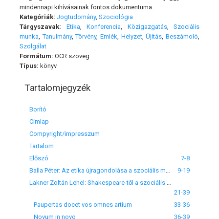
mindennapi kihívásainak fontos dokumentuma.
Kategóriák:
Jogtudomány
,
Szociológia
Tárgyszavak:
Etika
,
Konferencia
,
Közigazgatás
,
Szociális
munka
,
Tanulmány
,
Törvény
,
Emlék
,
Helyzet
,
Újítás
,
Beszámoló
,
Szolgálat
Formátum:
OCR szöveg
Típus:
könyv
Tartalomjegyzék
Borító
Címlap
Compyright/impresszum
Tartalom
Előszó
7-8
Balla Péter: Az etika újragondolása a szociális munka kontextusában
9-19
Lakner Zoltán Lehel: Shakespeare-től a szociális törvényig
21-39
Paupertas docet vos omnes artium
33-36
Novum in novo
36-39