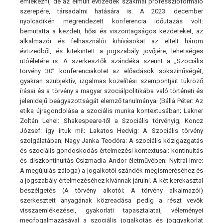
emlékezni, de az elmúlt évtizedek szakmai professzióformáló
szerepére, társadalmi hatására is. A 2023. december
nyolcadikén megrendezett konferencia időutazás volt:
bemutatta a kezdeti, hősi és viszontagságos kezdeteket, az
alkalmazói és felhasználói kihívásokat az eltelt három
évtizedből, és kitekintett a jogszabály jövőjére, lehetséges
utóéletére is. A szerkesztők szándéka szerint a „Szociális
törvény 30” konferenciakötet az előadások sokszínűségét,
gyakran szubjektív, izgalmas közelítési szempontjait tükröző
írásai és a törvény a magyar szociálpolitikába való történeti és
jelenidejű beágyazottságát elemző tanulmányai (Bállá Péter: Az
etika újragondolása a szociális munka kontextusában; Lakner
Zoltán Lehel: Shakespeare-től a Szociális törvényig; Koncz
József: így írtuk mi!; Lakatos Hedvig: A Szociális törvény
szolgálatában; Nagy Janka Teodóra: A szociális közigazgatás
és szociális gondoskodás értelmezési kontextusai: kontinuitás
és diszkontinuitás Csizmadia Andor életművében; Nyitrai Imre:
A megújulás záloga) a jogalkotói szándék megismeréséhez és
a jogszabály értelmezéséhez kívánnak járulni. A két kerekasztal
beszélgetés (A törvény alkotói; A törvény alkalmazói)
szerkesztett anyagának közreadása pedig a részt vevők
visszaemlékezései, gyakorlati tapasztalatai, véleményei
megfogalmazásával a szociális jogalkotás és joggyakorlat