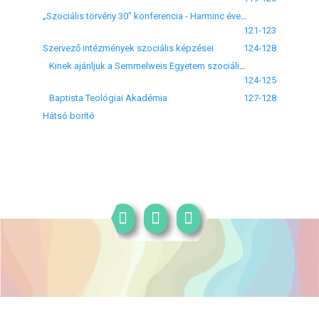
„Szociális törvény 30" konferencia - Harminc éves az egy híján százszor módosított szociális törvény
121-123
Szervező intézmények szociális képzései
124-128
Kinek ajánljuk a Semmelweis Egyetem szociális képzéseit?
124-125
Baptista Teológiai Akadémia
127-128
Hátsó borító