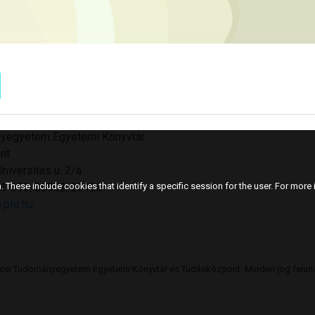
yegyetem Egyetemi Könyvtár
nt
niversitas u. 2/a
501-650/28082, 28128
 These include cookies that identify a specific session for the user. For more i
.pte.hu
csi Tudományegyetem Egyetemi Könyvtár és Tudásközpont. Minden jog fennta