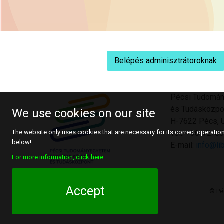
Belépés adminisztrátoroknak
Pécsi Tudomán
és Tudásközpo
We use cookies on our site
H-7622 Pécs, U
Tel.: +36-72/
The website only uses cookies that are necessary for its correct operation.
below!
E-mail:
info@lib
For more information, click here
Accept
© Pé