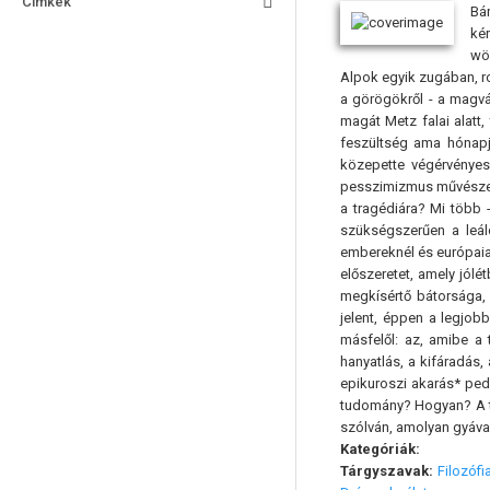
Címkék
Bá
kér
wör
Alpok egyik zugában, r
a görögökről - a magvá
magát Metz falai alatt
feszültség ama hónapjá
közepette végérvényes
pesszimizmus művészete
a tragédiára? Mi több 
szükségszerűen a leál
embereknél és európaiak
előszeretet, amely jólé
megkísértő bátorsága, 
jelent, éppen a legjob
másfelől: az, amibe a 
hanyatlás, a kifáradás
epikuroszi akarás* ped
tudomány? Hogyan? A t
szólván, amolyan gyávas
Kategóriák:
Tárgyszavak:
Filozófi