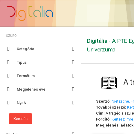
SZŰRŐ
Digitália
- A PTE Eg
Univerzuma
Kategória
Típus
Formátum
A t
Megjelenés éve
Szerző:
Nietzsche, F
Nyelv
További szerző:
Ker
Cím:
A tragédia szül
Fordító:
Kertész Imre
Megjelenési adatok