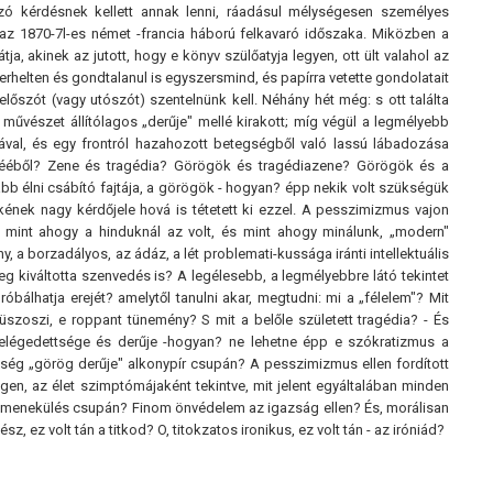
zó kérdésnek kellett annak lenni, ráadásul mélységesen személyes
tt, az 1870-7l-es német -francia háború felkavaró időszaka. Miközben a
ja, akinek az jutott, hogy e könyv szülőatyja legyen, ott ült valahol az
helten és gondtalanul is egyszersmind, és papírra vetette gondolatait
szót (vagy utószót) szentelnünk kell. Néhány hét még: s ott találta
művészet állítólagos „derűje" mellé kirakott; míg végül a legmélyebb
ával, és egy frontról hazahozott betegségből való lassú lábadozása
enééből? Zene és tragédia? Görögök és tragédiazene? Görögök és a
b élni csábító fajtája, a görögök - hogyan? épp nekik volt szükségük
kének nagy kérdőjele hová is tétetett ki ezzel. A pesszimizmus vajon
 mint ahogy a hinduknál az volt, és mint ahogy minálunk, „modern"
a borzadályos, az ádáz, a lét problemati-kussága iránti intellektuális
eg kiváltotta szenvedés is? A legélesebb, a legmélyebbre látó tekintet
álhatja erejét? amelytől tanulni akar, megtudni: mi a „félelem"? Mit
üszoszi, e roppant tünemény? S mit a belőle született tragédia? - És
a, elégedettsége és derűje -hogyan? ne lehetne épp e szókratizmus a
ség „görög derűje" alkonypír csupán? A pesszimizmus ellen fordított
n, az élet szimptómájaként tekintve, mit jelent egyáltalában minden
 menekülés csupán? Finom önvédelem az igazság ellen? És, morálisan
z volt tán a titkod? O, titokzatos ironikus, ez volt tán - az iróniád?