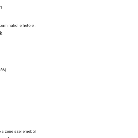
g
erminálról érhető el.
k
886)
e a zene szelleméből