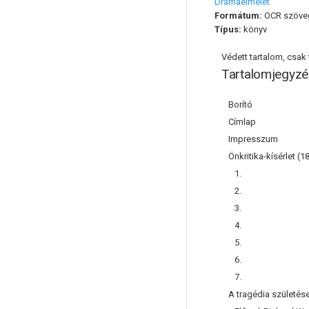
Drámaelmélet
Formátum:
OCR szöve
Típus:
könyv
Védett tartalom, csak t
Tartalomjegyzé
Borító
Címlap
Impresszum
Önkritika-kísérlet (1
1.
2.
3.
4.
5.
6.
7.
A tragédia születés