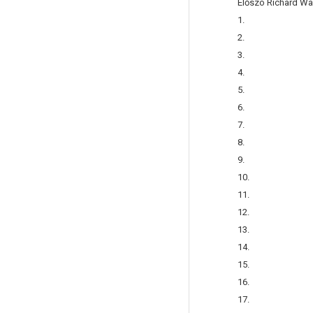
Előszó Richard Wa
1.
2.
3.
4.
5.
6.
7.
8.
9.
10.
11.
12.
13.
14.
15.
16.
17.