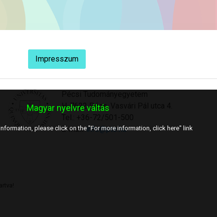
Impresszum
Pécsi Tudományegyetem
H-7622 Pécs, Vasvári Pál utca 4.
Magyar nyelvre váltás
Tel.: +36-72/501-500
E-mail:
info@pte.hu
nformation, please click on the "For more information, click here" link
rtva!