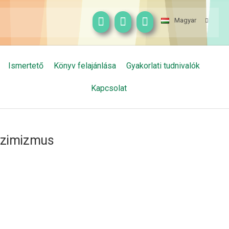
Magyar
Ismertető
Könyv felajánlása
Gyakorlati tudnivalók
Kapcsolat
sszimizmus