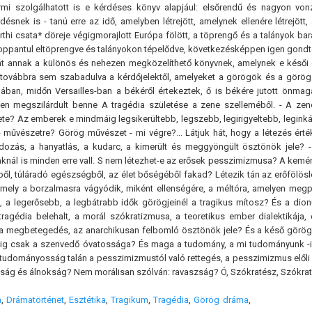
rmi szolgálhatott is e kérdéses könyv alapjául: elsőrendű és nagyon von
désnek is - tanú erre az idő, amelyben létrejött, amelynek ellenére létrejö
thi csata* döreje végigmorajlott Európa fölött, a töprengő és a talányok barát
oppantul eltöprengve és talányokon tépelődve, következésképpen igen gondter
t annak a különös és nehezen megközelíthető könyvnek, amelynek e késői elő
, továbbra sem szabadulva a kérdőjelektől, amelyeket a görögök és a görög 
ban, midőn Versailles-ban a békéről értekeztek, ő is békére jutott önmag
en megszilárdult benne A tragédia születése a zene szelleméből. - A z
? Az emberek e mindmáig legsikerültebb, legszebb, legirigyeltebb, leginkáb
- művészetre? Görög művészet - mi végre?... Látjuk hát, hogy a létezés érté
dozás, a hanyatlás, a kudarc, a kimerült és meggyöngült ösztönök jele? -
nál is minden erre vall. S nem létezhet-e az erősek pesszimizmusa? A kemény, 
tből, túláradó egészségből, az élet bőségéből fakad? Létezik tán az erőfölösl
mely a borzalmasra vágyódik, miként ellenségére, a méltóra, amelyen megprób
b, a legerősebb, a legbátrabb idők görögjeinél a tragikus mítosz? És a dion
tragédia belehalt, a morál szókratizmusa, a teoretikus ember dialektikáj
, a megbetegedés, az anarchikusan felbomló ösztönök jele? És a késő görög
ig csak a szenvedő óvatossága? És maga a tudomány, a mi tudományunk -ige
udományosság talán a pesszimizmustól való rettegés, a pesszimizmus előli
ág és álnokság? Nem morálisan szólván: ravaszság? Ó, Szókratész, Szókratész, e
a
,
Drámatörténet
,
Esztétika
,
Tragikum
,
Tragédia
,
Görög dráma
,