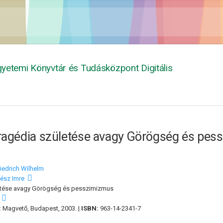
yetemi Könyvtár és Tudásközpont Digitális
ragédia születése avagy Görögség és pe
riedrich Wilhelm
tész Imre
etése avagy Görögség és pesszimizmus
:
Magvető, Budapest, 2003. |
ISBN:
963-14-2341-7