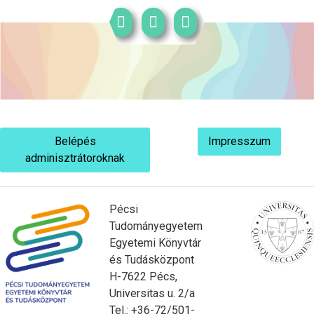
Belépés
Impresszum
adminisztrátoroknak
Pécsi
Tudományegyetem
Egyetemi Könyvtár
és Tudásközpont
H-7622 Pécs,
Universitas u. 2/a
Tel.: +36-72/501-