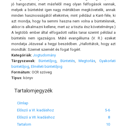
jó hangoztatni, mert másfelől meg olyan felfogások vannak,
melyek a büntetést igen nagy mértékben megkövetelik, annak
minden hasznosságától eltekintve, mint például a Kant-féle, ki
azt mondja, hogy ha semmi haszna nem volna a büntetésnek,
akkor is alkalmazni kellene, mert az a tiszta ész követelménye.)
A legtöbb ember által elfogadott vallás tanai szerint például a
büntetés nem igazságos. Máté evangéliuma (V. R.) ezeket
mondatja Jézussal a hegyi beszédben. „Hallottátok, hogy azt
mondták: Szemet szemért és fogat fogért.
Kategóriák:
Jogtudomány
Tárgyszavak:
Büntetőjog
,
Büntetés
,
Megtorlás
,
Gyakorlati
büntetőjog
,
Elméleti büntetőjog
Formátum:
OCR szöveg
Típus:
könyv
Tartalomjegyzék
Címlap
Előszó a VI. kiadáshoz
5-6
Előszó a VII. kiadáshoz
8
Tartalom
10