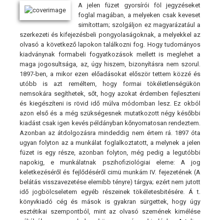
A jelen füzet gyorsírói föl jegyzéseket
foglal magában, a melyeken csak keveset
simítottam; szolgáljon ez magyarázatául a
szerkezeti és kifejezésbeli pongyolaságoknak, a melyekkel az
olvasó a következő lapokon találkozni fog. Hogy tudományos
kiadványnak formabeli fogyatkozások mellett is meglehet a
maga jogosultsága, az, úgy hiszem, bizonyításra nem szorul.
1897-ben, a mikor ezen előadásokat először tettem közzé és
utóbb is azt reméltem, hogy formai tökéletlenségükön
nemsokára segíthetek, sőt, hogy azokat érdemben fejleszteni
és kiegészíteni is rövid idő múlva módomban lesz. Ez okból
azon első és a még szükségesnek mutatkozott négy későbbi
kiadást csak igen kevés példányban kőnyomatosan rendeztem.
Azonban az átdolgozásra mindeddig nem értem rá. 1897 óta
ugyan folyton az a munkálat foglalkoztatott, a melynek a jelen
füzet is egy része, azonban folyton, még pedig a legutóbbi
napokig, e munkálatnak pszihofiziológiai eleme: A jog
keletkezéséről és fejlődéséről cimü munkám IV. fejezetének (A
belátás visszavezetése elemibb tényre) tárgya; ezért nem jutott
idő jogbölcseletem egyéb részeinek tökéletesbitésére. Á t.
könyvkiadó cég és mások is gyakran sürgettek, hogy úgy
esztétikai szempontból, mint az olvasó szemének kimélése