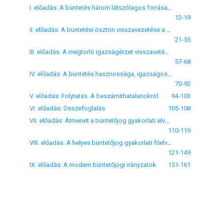
I. előadás: A büntetés három látszólagos forrása és azok egysége
12-19
II. előadás: A büntetési ösztön visszavezetése a büntetés hasznosságának belátására
21-55
III. előadás: A megtorló igazságérzet visszavetése a büntetés hasznosságának belátására
57-68
IV. előadás: A büntetés hasznossága, igazságossága nem teszi fel az akarat szabadságát, sőt ellenkezőleg, az akarat törvényszerűségét
70-92
V. előadás: Folytatás. A beszámithatalanokról
94-103
VI. előadás: Összefoglalás
105-108
VII. előadás: Átmenet a büntetőjog gyakorlati elveire
110-119
VIII. előadás: A helyes büntetőjog gyakorlati főelvei
121-149
IX. előadás: A modem büntetőjogi irányzatok
151-161