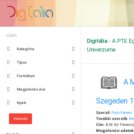
SZŰRŐ
Digitália
- A PTE Eg
Univerzuma
Kategória
Típus
Formátum
A M
Megjelenés éve
Szegeden 1
Nyelv
Szerző:
Poór Ferenc
További szerzők:
Be
Cím:
A M. Kir. Ferenc
Megjelenési adatok