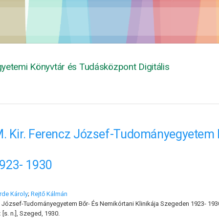
yetemi Könyvtár és Tudásközpont Digitális
. Kir. Ferencz József-Tudományegyetem B
923- 1930
rde Károly
;
Rejtő Kálmán
z József-Tudományegyetem Bőr- És Nemikórtani Klinikája Szegeden 1923- 193
:
[s. n.], Szeged, 1930.