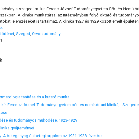
iadvány a szegedi m. kir. Ferenc József Tudományegyetem Bőr- és Nemikórtan
őszakban. A klinika munkatársai az intézményben folyó oktató és tudományo
tokat, elemzéseket is tartalmaz. A klinika 1927 és 1929 között emelt épületéne
et
történet
,
Szeged
,
Orvostudomány
g
k
dermatologia tanitása és a kutató munka
m. kir. Ferencz József-Tudományegyetem bőr- és nemikórtani klinikája Szeged
etése
kedése és tudományos müködése. 1923-1929
klinika gyűjteményei
oly: A beteganyag és betegforgalom az 1921-1928. években