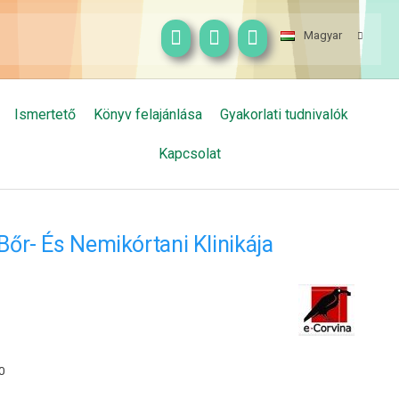
Magyar
Ismertető
Könyv felajánlása
Gyakorlati tudnivalók
Kapcsolat
őr- És Nemikórtani Klinikája
0