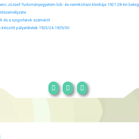
erenc József-Tudományegyetem bőr- és nemikórtani klinikája 1921-28 évi beteg
gédszemélyzete
ók és a szigorlatok számáról
 kitüzött pályatételek 1923/24-1929/30