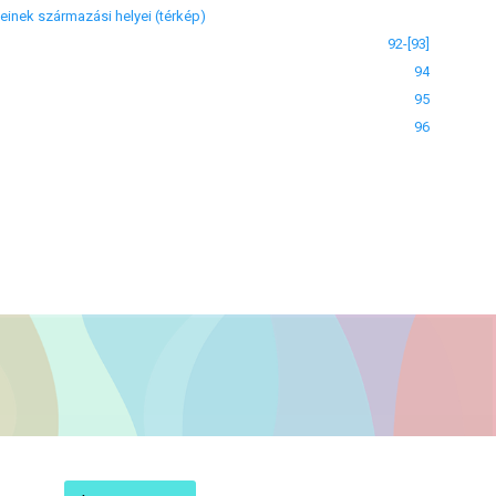
einek származási helyei (térkép)
92-[93]
94
95
96