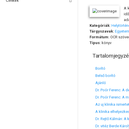
Címkék
A k
id
ada
Kategóriák:
Helytörtén
Tárgyszavak:
Egyetem
Formátum:
OCR szöve
Típus:
könyv
Tartalomjegyzé
Borító
Belső borító
Ajánló
Dr. Poór Ferenc: A 
Dr. Poór Ferenc: A 
Az uj klinika ismert
A klinika elhelyez
Dr. Rejtő Kálmán: A 
Dr. vitéz Berde Kár