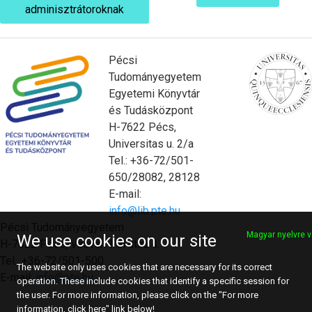
adminisztrátoroknak
Pécsi
Tudományegyetem
Egyetemi Könyvtár
és Tudásközpont
H-7622 Pécs,
Universitas u. 2/a
Tel.: +36-72/501-
650/28082, 28128
E-mail:
info@lib.pte.hu
Pécsi Tudományegyetem
Magyar nyelvre v
We use cookies on our site
H-7622 Pécs, Vasvári Pál utca 4.
Tel.: +36-72/501-500
The website only uses cookies that are necessary for its correct
E-mail:
info@pte.hu
operation. These include cookies that identify a specific session for
the user. For more information, please click on the "For more
information, click here" link below!