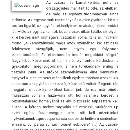
Az uzsora- és kamat-kérdés, noha az
országgyülés már itélt fölötte, az életben,
de még az egyházi tudományban sincs
eldöntve. Az egyház mult tanitmánya és a jelen gyakorlat közt a
profán figyelő, az egyház tekintélyének rovására, ellenmondást
lát. — De az egyházi tanitók közt is csak ritkán találkozik olyan,
ki e kérdés iránt önmagával tisztában volna. Itt is áll, mit Perin
mond: „A kereszténység maga azok szemében, kik azt csak
felületesen vizsgálják, nem egyéb egy folytonos
ellenmondásnál. Ez ellenmondás immár megoldást sürget.”
Nagy hibát követnénk el, ha mi némely fontos kérdésben a
gyakorlaton megnyugodnánk, s nem törekednénk elvileg is
tisztába jönni. Az utókor szemrehányása érne bennünket,
melylyel a jelen emberei máris illetik egyben-másban azokat, kik
a multban az egyházi tan kezelői, képviselői voltak. Régente tán
megjárta s csekély erkölcsi kárral járt; de ma már bünös
mulasztás volna a huza-vona ott, hol valamely kérdést a
bizonytalanság homályából az elvi biztosság talpazatára kell
állitani. A kérdés, melyet tárgyalás alá veszünk, vitaképes. Ép
azért egész őszinteséggel lehet, sőt kell nézeteinket
nyilvánitanunk „quousque sancta sedes de finitivam sententiam
emiserit, cui parati sumus nosmet subiicere.“ (...) Az uzsora-