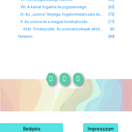
VIII. A kamat fogalma és jogszerüsége.
[65]
IX. Az ,,uzsora" lényege, fogalomhatározata és utálatossága.
[73]
X. Az uzsora és a magyar törvényhozás.
[77]
XXXI. Törvényczikk. Az uzsoratörvények eltörléséről.
80
Tartalom.
[89]
Belépés
Impresszum