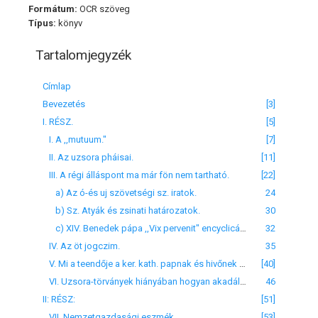
Formátum:
OCR szöveg
Típus:
könyv
Tartalomjegyzék
Címlap
Bevezetés
[3]
I. RÉSZ.
[5]
I. A ,,mutuum."
[7]
II. Az uzsora pháisai.
[11]
III. A régi álláspont ma már fön nem tartható.
[22]
a) Az ó-és uj szövetségi sz. iratok.
24
b) Sz. Atyák és zsinati határozatok.
30
c) XIV. Benedek pápa ,,Vix pervenit" encyclicá-ja.
32
IV. Az öt jogczim.
35
V. Mi a teendője a ker. kath. papnak és hivőnek oly államban, hol az uzsoratörvények és a kamatszabványok érvényen kivül helyeztettek?
[40]
VI. Uzsora-törványek hiányában hogyan akadályozhatjuk meg az uzsoráskodást?
46
II: RÉSZ:
[51]
VII. Nemzetgazdasági eszmék.
[53]