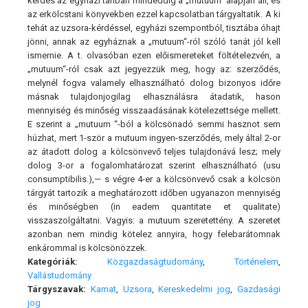
kérdés az egyházi tanban mindeddig a „mutuum“ alapján áll, és
az erkölcstani könyvekben ezzel kapcsolatban tárgyaltatik. A ki
tehát az uzsora-kérdéssel, egyházi szempontból, tisztába óhajt
jönni, annak az egyháznak a „mutuum“-ról szóló tanát jól kell
ismernie. A t. olvasóban ezen előismereteket föltételezvén, a
„mutuum“-ról csak azt jegyezzük meg, hogy az: szerződés,
melynél fogva valamely elhasználható dolog bizonyos időre
másnak tulajdonjogilag elhasználásra átadatik, hason
mennyiség és minőség visszaadásának kötelezettsége mellett.
E szerint a „mutuum “-ból a kölcsönadó semmi hasznot sem
húzhat, mert 1-ször a mutuum ingyen-szerződés, mely által 2-or
az átadott dolog a kölcsönvevő teljes tulajdonává lesz; mely
dolog 3-or a fogalomhatározat szerint elhasználható (usu
consumptibilis.),— s végre 4-er a kölcsönvevő csak a kölcsön
tárgyát tartozik a meghatározott időben ugyanazon mennyiség
és minőségben (in eadem quantitate et qualitate)
visszaszolgáltatni. Vagyis: a mutuum szeretettény. A szeretet
azonban nem mindig kötelez annyira, hogy felebarátomnak
enkárommal is kölcsönözzek.
Kategóriák:
Közgazdaságtudomány
,
Történelem
,
Vallástudomány
Tárgyszavak:
Kamat
,
Uzsora
,
Kereskedelmi jog
,
Gazdasági
jog