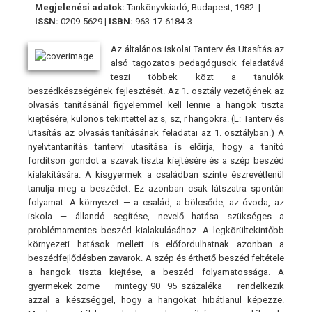
Megjelenési adatok:
Tankönyvkiadó, Budapest, 1982. |
ISSN:
0209-5629 |
ISBN:
963-17-6184-3
Az általános iskolai Tanterv és Utasítás az
alsó tagozatos pedagógusok feladatává
teszi többek közt a tanulók
beszédkészségének fejlesztését. Az 1. osztály vezetőjének az
olvasás tanításánál figyelemmel kell lennie a hangok tiszta
kiejtésére, különös tekintettel az s, sz, r hangokra. (L: Tanterv és
Utasítás az olvasás tanításának feladatai az 1. osztályban.) A
nyelvtantanítás tantervi utasítása is előírja, hogy a tanító
fordítson gondot a szavak tiszta kiejtésére és a szép beszéd
kialakítására. A kisgyermek a családban szinte észrevétlenül
tanulja meg a beszédet. Ez azonban csak látszatra spontán
folyamat. A környezet — a család, a bölcsőde, az óvoda, az
iskola — állandó segítése, nevelő hatása szükséges a
problémamentes beszéd kialakulásához. A legkörültekintőbb
környezeti hatások mellett is előfordulhatnak azonban a
beszédfejlődésben zavarok. A szép és érthető beszéd feltétele
a hangok tiszta kiejtése, a beszéd folyamatossága. A
gyermekek zöme — mintegy 90—95 százaléka — rendelkezik
azzal a készséggel, hogy a hangokat hibátlanul képezze.