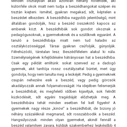
Minden osztályban akad azonban néhány növendék, aki
különféle okok miatt nem tudja a beszédhangokat szépen és
tisztán kiejteni. Ismétel, gyakran megakad, sőt, képtelen a
beszédet elkezdeni. A beszédhiba nagyobb jelentőségű, mint
általában gondolják, hisz a beszéd összekötő kapocs az
emberek közt. A beszédhibák sok gondot okoznak a
pedagógusoknak, a gyermekeknek és a szülőknek egyaránt. A
tanuló a beszédhibája miatt nem tud haladni az
osztályközösséggel. Társai gyakran csúfolják, gúnyolják.
Félrehúzódó, társtalan lesz. Beszédfélelem alakul ki nála.
Személyiségének kifejlődésére hátrányosan hat a beszédhiba.
Csak egy példát említünk: sokat szenved az a dadogó
gyermek, akit tanítója rossz osztályzattal büntet, mert úgy
gondolja, hogy nem tanulta meg a leckéjét. Pedig a gyermeknek
csupán nehezére esik a beszéd, vagy pedig görcsök
akadályozzák annak folyamatosságát. Ha idejében felismerjük
a beszédhibát, és megfelelő időben kijavítjuk, sok felnőtt
küzködését, sőt egyéni tragédiáját előzhetjük meg. A
beszédhibára tehát minden esetben fel kell figyelni! A
gyermekek nagy része „kinövi” a beszédhibát, de bizony jó
néhány százaléknál megmarad, sőt rosszabbodik a beszéd.
Hangsúlyozzuk: minden olyan gyermeket, akinél fennáll a
beszéd valamilyen zavara, küldjük szakemberhez legkésőbb 4