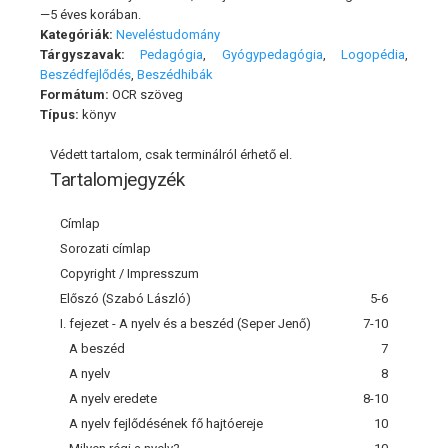
—5 éves korában.
Kategóriák:
Neveléstudomány
Tárgyszavak:
Pedagógia
,
Gyógypedagógia
,
Logopédia
,
Beszédfejlődés
,
Beszédhibák
Formátum:
OCR szöveg
Típus:
könyv
Védett tartalom, csak terminálról érhető el.
Tartalomjegyzék
Címlap
Sorozati címlap
Copyright / Impresszum
Előszó (Szabó László)
5-6
I. fejezet - A nyelv és a beszéd (Seper Jenő)
7-10
A beszéd
7
A nyelv
8
A nyelv eredete
8-10
A nyelv fejlődésének fő hajtóereje
10