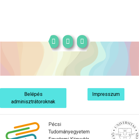
Belépés
Impresszum
adminisztrátoroknak
Pécsi
Tudományegyetem