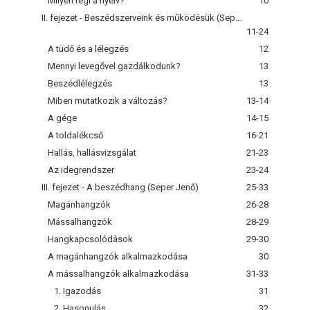
Milyen régi a nyelv?
10
II. fejezet - Beszédszerveink és működésük (Seper Jenő)
11-24
A tüdő és a lélegzés
12
Mennyi levegővel gazdálkodunk?
13
Beszédlélegzés
13
Miben mutatkozik a változás?
13-14
A gége
14-15
A toldalékcső
16-21
Hallás, hallásvizsgálat
21-23
Az idegrendszer
23-24
III. fejezet - A beszédhang (Seper Jenő)
25-33
Magánhangzók
26-28
Mássalhangzók
28-29
Hangkapcsolódások
29-30
A magánhangzók alkalmazkodása
30
A mássalhangzók alkalmazkodása
31-33
1. Igazodás
31
2. Hasonulás
32