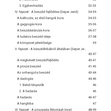
3. Egybeolvadás
32-33
IV. fejezet - A beszéd fejlődése (Seper Jenő)
34-39
A kiáltozás, az első hangok kora
34-35
A gagyogás kora
35-36
A beszédutánzás kora
36-37
A tudatos beszéd ideje
37-38
A környezet jelentősége
39
V. fejezet - A beszédhibákról általában (Seper Jenő)
40-47
A megkésett beszédfejlődés
40-41
A pösze beszéd
41-43
Az orrhangzós beszéd
43-44
A dadogás
44-46
1. Belső tényezők
46
2. A hadarás
46
A hadarás
46-47
A hanghiba
47
VI. fejezet - A pöszeség (Montágh Imre)
48-99