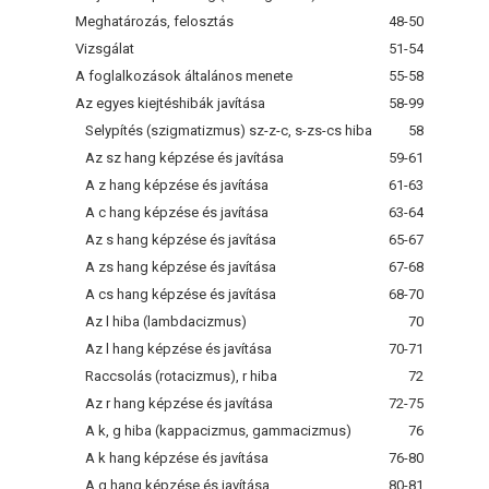
Meghatározás, felosztás
48-50
Vizsgálat
51-54
A foglalkozások általános menete
55-58
Az egyes kiejtéshibák javítása
58-99
Selypítés (szigmatizmus) sz-z-c, s-zs-cs hiba
58
Az sz hang képzése és javítása
59-61
A z hang képzése és javítása
61-63
A c hang képzése és javítása
63-64
Az s hang képzése és javítása
65-67
A zs hang képzése és javítása
67-68
A cs hang képzése és javítása
68-70
Az l hiba (lambdacizmus)
70
Az l hang képzése és javítása
70-71
Raccsolás (rotacizmus), r hiba
72
Az r hang képzése és javítása
72-75
A k, g hiba (kappacizmus, gammacizmus)
76
A k hang képzése és javítása
76-80
A g hang képzése és javítása
80-81