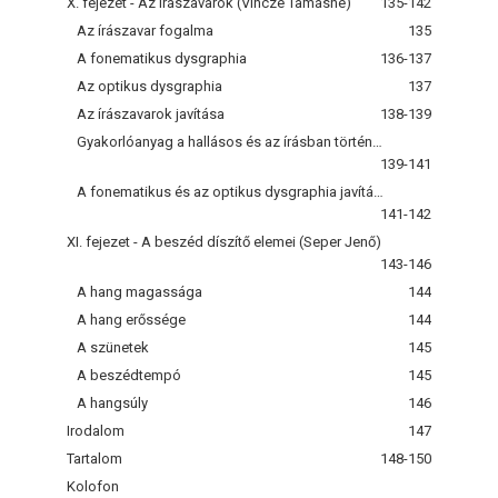
X. fejezet - Az írászavarok (Vincze Tamásné)
135-142
Az írászavar fogalma
135
A fonematikus dysgraphia
136-137
Az optikus dysgraphia
137
Az írászavarok javítása
138-139
Gyakorlóanyag a hallásos és az írásban történő differenciáláshoz
139-141
A fonematikus és az optikus dysgraphia javításának gyakorlatai
141-142
XI. fejezet - A beszéd díszítő elemei (Seper Jenő)
143-146
A hang magassága
144
A hang erőssége
144
A szünetek
145
A beszédtempó
145
A hangsúly
146
Irodalom
147
Tartalom
148-150
Kolofon