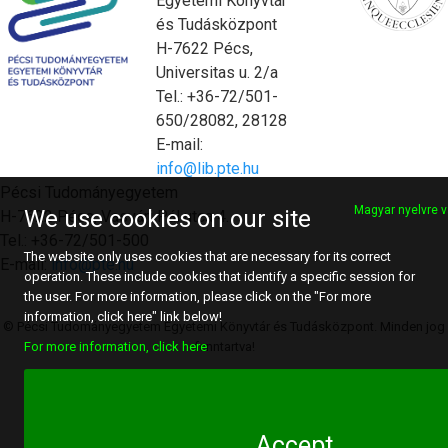
Egyetemi Könyvtár
és Tudásközpont
H-7622 Pécs,
Universitas u. 2/a
Tel.: +36-72/501-
650/28082, 28128
E-mail:
info@lib.pte.hu
Pécsi Tudományegyetem
Magyar nyelvre v
We use cookies on our site
H-7622 Pécs, Vasvári Pál utca 4.
Tel.: +36-72/501-500
The website only uses cookies that are necessary for its correct
E-mail:
info@pte.hu
operation. These include cookies that identify a specific session for
the user. For more information, please click on the "For more
information, click here" link below!
© Pécsi Tudományegyetem Egyetemi Könyvtár és Tudásközpont. Minden jog
fenntartva!
For more information, click here
Accept