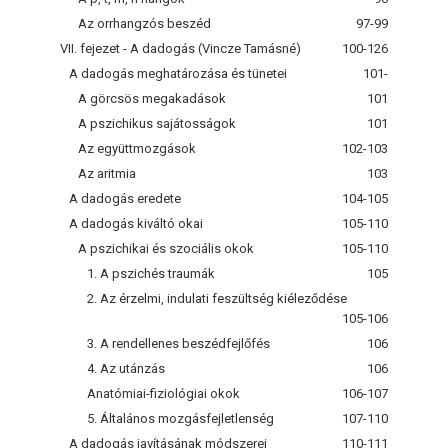
Az orrhangzós beszéd
97-99
VII. fejezet - A dadogás (Vincze Tamásné)
100-126
A dadogás meghatározása és tünetei
101-
A görcsös megakadások
101
A pszichikus sajátosságok
101
Az együttmozgások
102-103
Az aritmia
103
A dadogás eredete
104-105
A dadogás kiváltó okai
105-110
A pszichikai és szociális okok
105-110
1. A pszichés traumák
105
2. Az érzelmi, indulati feszültség kiéleződése
105-106
3. A rendellenes beszédfejlőfés
106
4. Az utánzás
106
Anatómiai-fiziológiai okok
106-107
5. Általános mozgásfejletlenség
107-110
A dadogás javításának módszerei
110-111