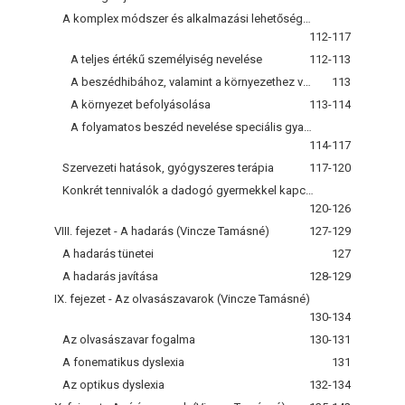
A komplex módszer és alkalmazási lehetőségei az általános iskolában
112-117
A teljes értékű személyiség nevelése
112-113
A beszédhibához, valamint a környezethez való viszony nevelése a dadogónál
113
A környezet befolyásolása
113-114
A folyamatos beszéd nevelése speciális gyakorlatokkal
114-117
Szervezeti hatások, gyógyszeres terápia
117-120
Konkrét tennivalók a dadogó gyermekkel kapcsolatban
120-126
VIII. fejezet - A hadarás (Vincze Tamásné)
127-129
A hadarás tünetei
127
A hadarás javítása
128-129
IX. fejezet - Az olvasászavarok (Vincze Tamásné)
130-134
Az olvasászavar fogalma
130-131
A fonematikus dyslexia
131
Az optikus dyslexia
132-134