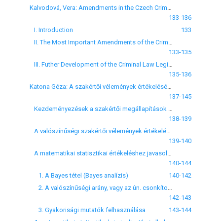
Kalvodová, Vera: Amendments in the Czech Criminal Law Since 1989
133-136
I. Introduction
133
II. The Most Important Amendments of the Criminal Code
133-135
III. Futher Development of the Criminal Law Legislation
135-136
Katona Géza: A szakértői vélemények értékeléséről
137-145
Kezdeményezések a szakértői megállapítások hamonizációjára
138-139
A valószínűségi szakértői vélemények értékelésének matematikai-statisztikai módszerei
139-140
A matematikai statisztikai értékeléshez javasolt módszerek
140-144
1. A Bayes tétel (Bayes analízis)
140-142
2. A valószínűségi arány, vagy az ún. csonkított Bayes tétel
142-143
3. Gyakorisági mutatók felhasználása
143-144