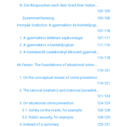
III. Die Absprachen nach dem Grad ihrer Verbindlichkeit
103-105
Zusammenfassung
105-106
Hornyák Szabolcs: A gyermekkor és büntetőjogi értékelése
107-118
1. A gyermekkor lélektani sajátosságai
107-111
2. A gyermekkor a büntetőjogban
111-116
3. A büntetendő cselekményt elkövető gyermekekkel szemben alkalmazható gyermekvédelmi intézkedések
116-118
Irk Ferenc: The foundations of situational crime prevention
119-131
1. On the conceptual issues of crime prevention
119-121
2. The rational (realistic) and irrational (unrealistic) elements of prevention
121-124
3. On situational crime prevention
124-129
3.1. Safety on the roads, for example
126-128
3.2. Public security, for example
128-129
4. Instead of a summary
129-131