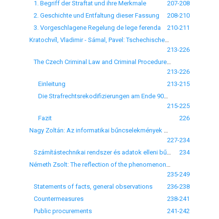
1. Begriff der Straftat und ihre Merkmale
207-208
2. Geschichte und Entfaltung dieser Fassung
208-210
3. Vorgeschlagene Regelung de lege ferenda
210-211
Kratochvíl, Vladimir - Sámal, Pavel: Tschechisches Strafrecht und Strafprozessrecht am Wendepunkt des Jahrtausendes
213-226
The Czech Criminal Law and Criminal Procedure on the Break of the Millennium
213-226
Einleitung
213-215
Die Strafrechtsrekodifizierungen am Ende 90er Jahre
215-225
Fazit
226
Nagy Zoltán: Az informatikai bűncselekmények és a kriminálpolitika
227-234
Számítástechnikai rendszer és adatok elleni bűncselekmény
234
Németh Zsolt: The reflection of the phenomenon of corruption in mass communication in Hungary since 1st January 1998
235-249
Statements of facts, general observations
236-238
Countermeasures
238-241
Public procurements
241-242