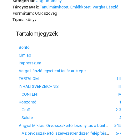
Kategóriák:
Jogtudomány
Tárgyszavak:
Tanulmánykötet
,
Emlékkötet
,
Vargha László
Formátum:
OCR szöveg
Típus:
könyv
Tartalomjegyzék
Borító
Címlap
Impresszum
Varga László egyetemi tanár arcképe
TARTALOM
I-II
INHALTSVERZEICHNIS
III
CONTENT
IV
Köszöntő
1
Gruß
2-3
Salute
4
Angyal Miklós: Orvosszakértői bizonyítás a büntetőeljárásban
5-15
Az orvosszakértői szervezetrendszer, felépítés, belső ellentmondások
5-7