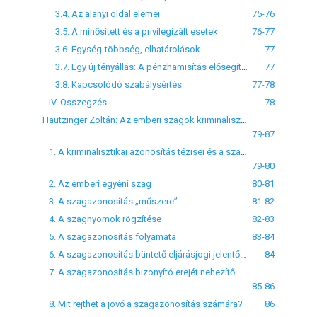
3.4. Az alanyi oldal elemei
75-76
3.5. A minősített és a privilegizált esetek
76-77
3.6. Egység-többség, elhatárolások
77
3.7. Egy új tényállás: A pénzhamisítás elősegítése
77
3.8. Kapcsolódó szabálysértés
77-78
IV. Összegzés
78
Hautzinger Zoltán: Az emberi szagok kriminalisztikai azonosítása
79-87
1. A kriminalisztikai azonosítás tézisei és a szagazonosítás
79-80
2. Az emberi egyéni szag
80-81
3. A szagazonosítás „műszere”
81-82
4. A szagnyomok rögzítése
82-83
5. A szagazonosítás folyamata
83-84
6. A szagazonosítás büntető eljárásjogi jelentősége
84
7. A szagazonosítás bizonyító erejét nehezítő körülmények
85-86
8. Mit rejthet a jövő a szagazonosítás számára?
86