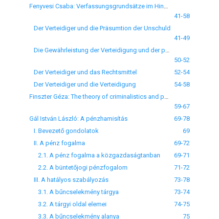
Fenyvesi Csaba: Verfassungsgrundsätze im Hinblick auf die Stellung des Verteidigers
41-58
Der Verteidiger und die Präsumtion der Unschuld
41-49
Die Gewährleistung der Verteidigung und der persönlichen Freiheit
50-52
Der Verteidiger und das Rechtsmittel
52-54
Der Verteidiger und die Verteidigung
54-58
Finszter Géza: The theory of criminalistics and policing
59-67
Gál István László: A pénzhamisítás
69-78
I. Bevezető gondolatok
69
II. A pénz fogalma
69-72
2.1. A pénz fogalma a közgazdaságtanban
69-71
2.2. A büntetőjogi pénzfogalom
71-72
III. A hatályos szabályozás
73-78
3.1. A bűncselekmény tárgya
73-74
3.2. A tárgyi oldal elemei
74-75
3.3. A bűncselekmény alanya
75