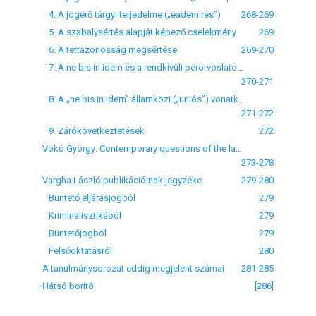
4. A jogerő tárgyi terjedelme („eadem rés”)
268-269
5. A szabálysértés alapját képező cselekmény
269
6. A tettazonosság megsértése
269-270
7. A ne bis in idem és a rendkívüli perorvoslatok kapcsolata
270-271
8. A „ne bis in idem” államközi („uniós”) vonatkozásai
271-272
9. Zárókövetkeztetések
272
Vókó György: Contemporary questions of the law on punishments
273-278
Vargha László publikációinak jegyzéke
279-280
Büntető eljárásjogból
279
Kriminalisztikából
279
Büntetőjogból
279
Felsőoktatásról
280
A tanulmánysorozat eddig megjelent számai
281-285
Hátsó borító
[286]