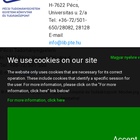
H-7622 Pécs,
Universitas u. 2/a
Tel.: +36-72/501-
650/28082, 28128
E-mail:
info@lib.pte.hu
Pécsi Tudományegyetem
H-7622 Pécs, Vasvári Pál utca 4.
Magyar nyelvre v
We use cookies on our site
Tel.: +36-72/501-500
E-mail:
info@pte.hu
The website only uses cookies that are necessary for its correct
operation. These include cookies that identify a specific session for
the user. For more information, please click on the "For more
information, click here" link below!
© Pécsi Tudományegyetem Egyetemi Könyvtár és Tudásközpont. Minden jog
fenntartva!
For more information, click here
Accept