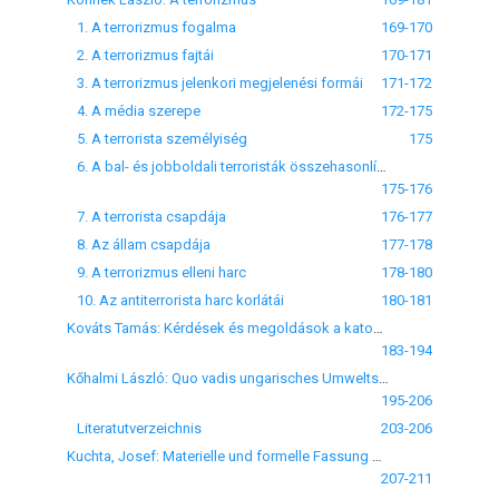
1. A terrorizmus fogalma
169-170
2. A terrorizmus fajtái
170-171
3. A terrorizmus jelenkori megjelenési formái
171-172
4. A média szerepe
172-175
5. A terrorista személyiség
175
6. A bal- és jobboldali terroristák összehasonlítása
175-176
7. A terrorista csapdája
176-177
8. Az állam csapdája
177-178
9. A terrorizmus elleni harc
178-180
10. Az antiterrorista harc korlátái
180-181
Kováts Tamás: Kérdések és megoldások a katonai büntetőeljárásban
183-194
Kőhalmi László: Quo vadis ungarisches Umweltstrafrecht?
195-206
Literatutverzeichnis
203-206
Kuchta, Josef: Materielle und formelle Fassung der Straftat im tschechischen Strafrecht und Regelung de lege ferenda
207-211