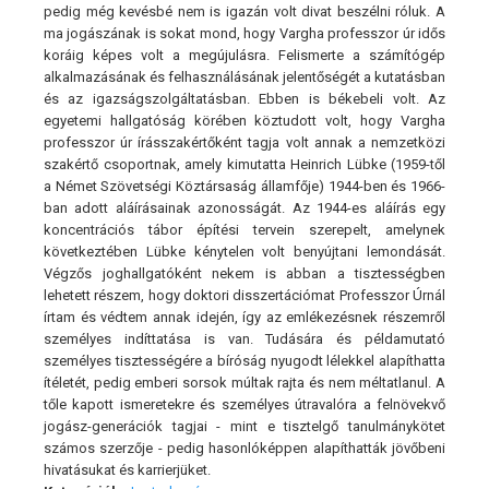
pedig még kevésbé nem is igazán volt divat beszélni róluk. A
ma jogászának is sokat mond, hogy Vargha professzor úr idős
koráig képes volt a megújulásra. Felismerte a számítógép
alkalmazásának és felhasználásának jelentőségét a kutatásban
és az igazságszolgáltatásban. Ebben is békebeli volt. Az
egyetemi hallgatóság körében köztudott volt, hogy Vargha
professzor úr írásszakértőként tagja volt annak a nemzetközi
szakértő csoportnak, amely kimutatta Heinrich Lübke (1959-től
a Német Szövetségi Köztársaság államfője) 1944-ben és 1966-
ban adott aláírásainak azonosságát. Az 1944-es aláírás egy
koncentrációs tábor építési tervein szerepelt, amelynek
következtében Lübke kénytelen volt benyújtani lemondását.
Végzős joghallgatóként nekem is abban a tisztességben
lehetett részem, hogy doktori disszertációmat Professzor Úrnál
írtam és védtem annak idején, így az emlékezésnek részemről
személyes indíttatása is van. Tudására és példamutató
személyes tisztességére a bíróság nyugodt lélekkel alapíthatta
ítéletét, pedig emberi sorsok múltak rajta és nem méltatlanul. A
tőle kapott ismeretekre és személyes útravalóra a felnövekvő
jogász-generációk tagjai - mint e tisztelgő tanulmánykötet
számos szerzője - pedig hasonlóképpen alapíthatták jövőbeni
hivatásukat és karrierjüket.