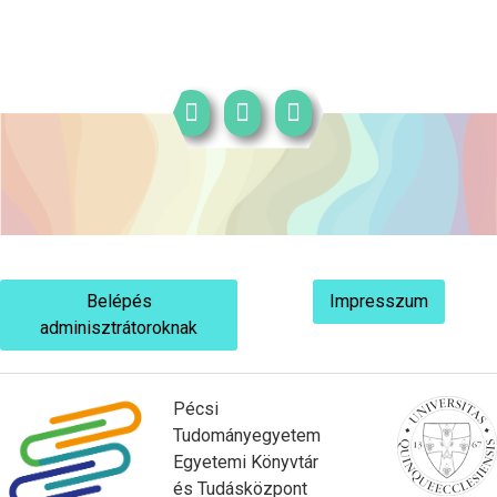
Belépés
Impresszum
adminisztrátoroknak
Pécsi
Tudományegyetem
Egyetemi Könyvtár
és Tudásközpont