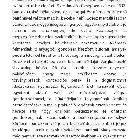
svábok által betelepített Szentlászló községben született 1913-
ban az utolsó békeévben, ezért joggal és némi, reá jellemző
öniróniával vallotta magát „békebelinek". Egész mentalitásában
szerény, tudós egyéniségében igényes, egyetemi oktatóként jó
humorú és emberséges, de kiváló képességű és
megkérdőjelezhetetlen szakértőként is azt a jogász generációt
képviselte, amelyet békebelinek nevezhetünk. Akárcsak
felmenőink jó anyagból, gondosan készített bútorait, amelyek
puszta létükkel hirdették a tartósság, a minőség, a szakértelem
és az emberi alkotásba vetett bizalom példáját. Vargha László
viszonylag későn, 38 éves korában kezdte egyetemi
pályafutását, ahogy maga emlékezett vissza: „a
törvénytiprások, koncepciós perek és a dogmatizmus
időszakának nyomasztó légkörében". Érett tanárként olyan
egyetemi oktató volt, aki műveltségével, világos
gondolkodásával, a büntetőeljárás folyamatának logikus
szemléltetésével a ma is praktizáló jogászok ezreit képezte és
nevelte arra, hogy önállóan kérdezzenek és önállóan
gondolkodjanak. Előadásaiból a büntetőeljárási szabályok
körében már akkor világosan kirajzolódott az emberi jogok
katalógusa, amikor azok tiszteletben tartását Magyarország
még nem vállalta nemzetközi szerződésekben - a gyakorlatban