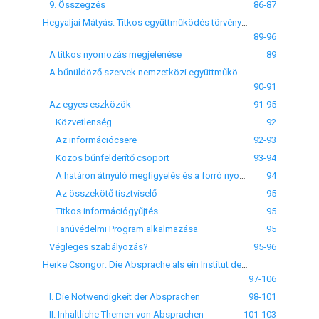
9. Összegzés
86-87
Hegyaljai Mátyás: Titkos együttműködés törvényi keretek között
89-96
A titkos nyomozás megjelenése
89
A bűnüldöző szervek nemzetközi együttműködése
90-91
Az egyes eszközök
91-95
Közvetlenség
92
Az információcsere
92-93
Közös bűnfelderítő csoport
93-94
A határon átnyúló megfigyelés és a forró nyomon üldözés
94
Az összekötő tisztviselő
95
Titkos információgyűjtés
95
Tanúvédelmi Program alkalmazása
95
Végleges szabályozás?
95-96
Herke Csongor: Die Absprache als ein Institut der Strafverfahrenserleichterung
97-106
I. Die Notwendigkeit der Absprachen
98-101
II. Inhaltliche Themen von Absprachen
101-103