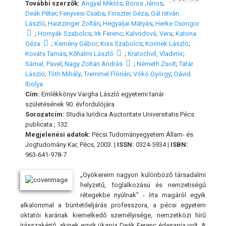
További szerzők:
Angyal Miklós
;
Boros János
;
Deák Péter
;
Fenyvesi Csaba
;
Finszter Géza
;
Gál István
László
;
Hautzinger Zoltán
;
Hegyaljai Mátyás
;
Herke Csongor
;
Hornyák Szabolcs
;
Irk Ferenc
;
Kalvodová, Vera
;
Katona
Géza
;
Kemény Gábor
;
Kiss Szabolcs
;
Korinek László
;
Kováts Tamás
;
Kőhalmi László
;
Kratochvíl, Vladimir
;
Sámal, Pavel
;
Nagy Zoltán András
;
Németh Zsolt
;
Tatár
László
;
Tóth Mihály
;
Tremmel Flórián
;
Vókó György
;
Dávid
Ibolya
Cím:
Emlékkönyv Vargha László egyetemi tanár
születésének 90. évfordulójára
Sorozatcím:
Studia Iuridica Auctoritate Universitatis Pécs
publicata ; 132.
Megjelenési adatok:
Pécsi Tudományegyetem Állam- és
Jogtudomány Kar, Pécs, 2003. |
ISSN:
0324-5934 |
ISBN:
963-641-978-7
„Gyökereim nagyon különböző társadalmi
helyzetű, foglalkozású és nemzetiségű
rétegekbe nyúlnak" - írta magáról egyik
alkalommal a büntetőeljárás professzora, a pécsi egyetem
oktatói karának kiemelkedő személyisége, nemzetközi hírű
írásszakértő, akinek egyik ükapja Deák Ferenc édesapja volt. A