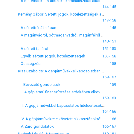
A matematikai-statisztika kriminalisztikai alkalmazásának perspektíváiról
144-145
Kemény Gábor: Sértetti jogok, kötelezettségek az új büntető eljárásjogi törvény tükrében
147-158
A sértettről általában
148
A magánvádról, pótmagánvádról, magánfélről és a sértetti képviseletről
148-151
A sértett tanúról
151-153
Egyéb sértetti jogok, kötelezettségek
153-158
Összegzés
158
Kiss Szabolcs: A gépjárművekkel kapcsolatban elkövetett csalások, sikkasztások és hitelsértések nyomozásának tapasztalatairól
159-167
I. Bevezető gondolatok
159
II. A gépjármű finanszírozása érdekében elkövetett csalásokról
159-163
III. A gépjárművekkel kapcsolatos hitelsértésekről
164-166
IV. A gépjárművekre elkövetett sikkasztásokról
166
V. Záró gondolatok
166-167
Korinek László: A terrorizmus
169-181