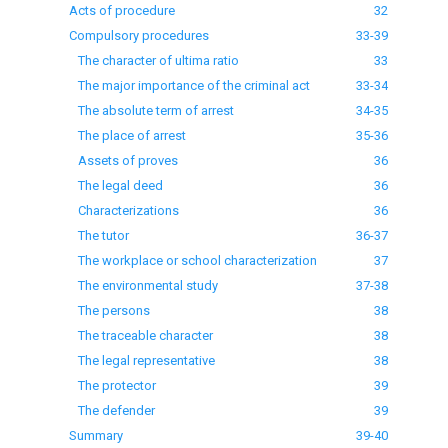
Acts of procedure
32
Compulsory procedures
33-39
The character of ultima ratio
33
The major importance of the criminal act
33-34
The absolute term of arrest
34-35
The place of arrest
35-36
Assets of proves
36
The legal deed
36
Characterizations
36
The tutor
36-37
The workplace or school characterization
37
The environmental study
37-38
The persons
38
The traceable character
38
The legal representative
38
The protector
39
The defender
39
Summary
39-40