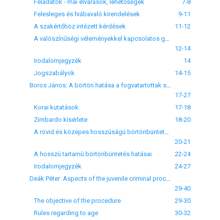
Feladatok - mai elvárások, lehetőségek
7-8
Felesleges és hiábavaló kirendelések
9-11
A szakértőhöz intézett kérdések
11-12
A valószínűségi véleményekkel kapcsolatos gyakorlati problémák
12-14
Irodalomjegyzék
14
Jogszabályok
14-15
Boros János: A börtön hatása a fogvatartottak személyiségére
17-27
Korai kutatások
17-18
Zimbardo kísérlete
18-20
A rövid és közepes hosszúságú börtönbüntetések pszichológiai hatásai
20-21
A hosszú tartamú börtönbüntetés hatásai
22-24
Irodalomjegyzék
24-27
Deák Péter: Aspects of the juvenile criminal procedure
29-40
The objective of the procedure
29-30
Rules regarding to age
30-32