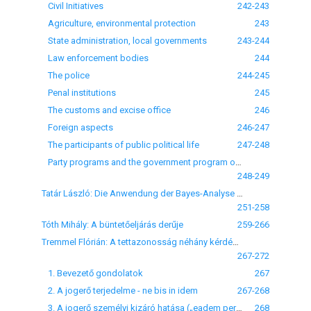
Civil Initiatives
242-243
Agriculture, environmental protection
243
State administration, local governments
243-244
Law enforcement bodies
244
The police
244-245
Penal institutions
245
The customs and excise office
246
Foreign aspects
246-247
The participants of public political life
247-248
Party programs and the government program on corruption (1998)
248-249
Tatár László: Die Anwendung der Bayes-Analyse im Strafprozess
251-258
Tóth Mihály: A büntetőeljárás derűje
259-266
Tremmel Flórián: A tettazonosság néhány kérdése retrospektív megközelítésben
267-272
1. Bevezető gondolatok
267
2. A jogerő terjedelme - ne bis in idem
267-268
3. A jogerő személyi kizáró hatása („eadem persona”)
268