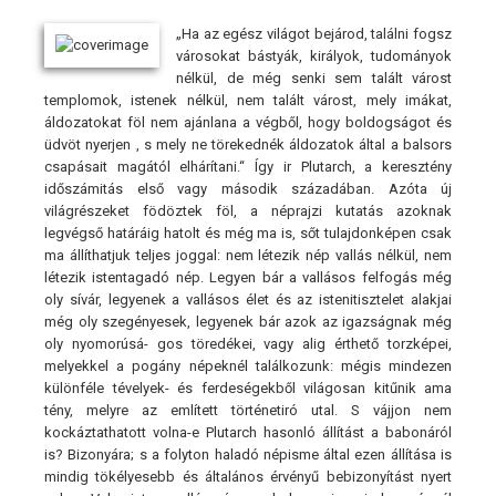
„Ha az egész világot bejárod, találni fogsz
városokat bástyák, királyok, tudományok
nélkül, de még senki sem talált várost
templomok, istenek nélkül, nem talált várost, mely imákat,
áldozatokat föl nem ajánlana a végből, hogy boldogságot és
üdvöt nyerjen , s mely ne törekednék áldozatok által a balsors
csapásait magától elhárítani.“ Így ir Plutarch, a keresztény
időszámitás első vagy második századában. Azóta új
világrészeket födöztek föl, a néprajzi kutatás azoknak
legvégső határáig hatolt és még ma is, sőt tulajdonképen csak
ma állíthatjuk teljes joggal: nem létezik nép vallás nélkül, nem
létezik istentagadó nép. Legyen bár a vallásos felfogás még
oly sívár, legyenek a vallásos élet és az istenitisztelet alakjai
még oly szegényesek, legyenek bár azok az igazságnak még
oly nyomorúsá- gos töredékei, vagy alig érthető torzképei,
melyekkel a pogány népeknél találkozunk: mégis mindezen
különféle tévelyek- és ferdeségekből világosan kitűnik ama
tény, melyre az említett történetiró utal. S vájjon nem
kockáztathatott volna-e Plutarch hasonló állítást a babonáról
is? Bizonyára; s a folyton haladó népisme által ezen állítása is
mindig tökélyesebb és általános érvényű bebizonyítást nyert