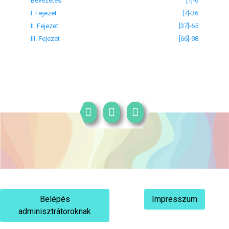
Bevezetés
[1]-6
I. Fejezet
[7]-36
II. Fejezet
[37]-65
III. Fejezet
[66]-98
Belépés
Impresszum
adminisztrátoroknak