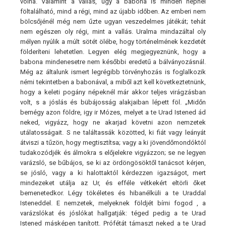
volna. Valamint a vallás, úgy a babona is minden népnél
föltalálható, mind a régi, mind az újabb időben. Az emberi nem
bölcsőjénél még nem űzte ugyan veszedelmes játékát; tehát
nem egészen oly régi, mint a vallás. Uralma mindazáltal oly
mélyen nyúlik a múlt sötét ölébe, hogy történelmének kezdetét
földeríteni lehetetlen. Legyen elég megjegyeznünk, hogy a
babona mindenesetre nem későbbi eredetű a bálványozásnál.
Még az általunk ismert legrégibb törvényhozás is foglalkozik
némi tekintetben a babonával, a miből azt kell következtetnünk,
hogy a keleti pogány népeknél már akkor teljes virágzásban
volt, s a jóslás és bübájosság alakjaiban lépett föl. „Midőn
bemégy azon földre, igy ir Mózes, melyet a te Urad Istened ád
neked, vigyázz, hogy ne akarjad követni azon nemzetek
utálatosságait. S ne találtassák közötted, ki fiát vagy leányát
átviszi a tűzön, hogy megtisztítsa; vagy a ki jövendőmondóktól
tudakozódjék és álmokra s előjelekre vigyázzon; se ne legyen
varázsló, se bűbájos, se ki az ördöngösöktől tanácsot kérjen,
se jósló, vagy a ki halottaktól kérdezzen igazságot, mert
mindezeket utálja az Ur, és efféle vétkekért eltörli őket
bemenetedkor. Légy tökéletes és hibanélküli a te Uraddal
Isteneddel. E nemzetek, melyeknek földjét bírni fogod , a
varázslókat és jóslókat hallgatják: téged pedig a te Urad
Istened másképen tanított. Prófétát támaszt neked a te Urad