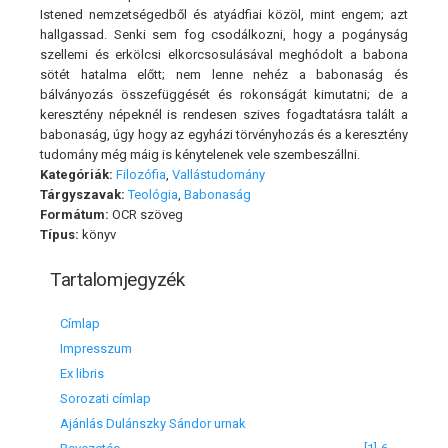
Istened nemzetségedből és atyádfiai közöl, mint engem; azt
hallgassad. Senki sem fog csodálkozni, hogy a pogányság
szellemi és erkölcsi elkorcsosulásával meghódolt a babona
sötét hatalma előtt; nem lenne nehéz a babonaság és
bálványozás összefüggését és rokonságát kimutatni; de a
keresztény népeknél is rendesen szives fogadtatásra talált a
babonaság, úgy hogy az egyházi törvényhozás és a keresztény
tudomány még máig is kénytelenek vele szembeszállni.
Kategóriák:
Filozófia
,
Vallástudomány
Tárgyszavak:
Teológia
,
Babonaság
Formátum:
OCR szöveg
Típus:
könyv
Tartalomjegyzék
Címlap
Impresszum
Ex libris
Sorozati címlap
Ajánlás Dulánszky Sándor urnak