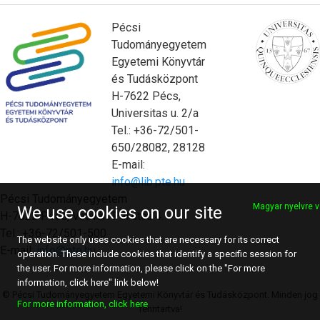
Pécsi
Tudományegyetem
Egyetemi Könyvtár
és Tudásközpont
H-7622 Pécs,
Universitas u. 2/a
Tel.: +36-72/501-
650/28082, 28128
E-mail:
info@lib.pte.hu
Pécsi Tudományegyetem
Magyar nyelvre v
We use cookies on our site
H-7622 Pécs, Vasvári Pál utca 4.
Tel.: +36-72/501-500
The website only uses cookies that are necessary for its correct
E-mail:
info@pte.hu
operation. These include cookies that identify a specific session for
the user. For more information, please click on the "For more
information, click here" link below!
© Pécsi Tudományegyetem Egyetemi Könyvtár és Tudásközpont. Minden jog
For more information, click here
fenntartva!