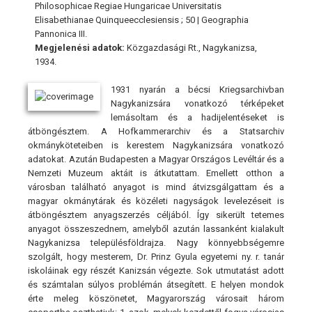
Philosophicae Regiae Hungaricae Universitatis
Elisabethianae Quinqueecclesiensis ; 50 | Geographia
Pannonica III.
Megjelenési adatok:
Közgazdasági Rt., Nagykanizsa,
1934.
1931 nyarán a bécsi Kriegsarchivban
Nagykanizsára vonatkozó térképeket
lemásoltam és a hadijelentéseket is
átböngésztem. A Hofkammerarchiv és a Statsarchiv
okmányköteteiben is kerestem Nagykanizsára vonatkozó
adatokat. Azután Budapesten a Magyar Országos Levéltár és a
Nemzeti Muzeum aktáit is átkutattam. Emellett otthon a
városban található anyagot is mind átvizsgálgattam és a
magyar okmánytárak és közéleti nagyságok levelezéseit is
átböngésztem anyagszerzés céljából. Így sikerült tetemes
anyagot összeszednem, amelyből azután lassanként kialakult
Nagykanizsa településföldrajza. Nagy könnyebbségemre
szolgált, hogy mesterem, Dr. Prinz Gyula egyetemi ny. r. tanár
iskoláinak egy részét Kanizsán végezte. Sok utmutatást adott
és számtalan súlyos problémán átsegített. E helyen mondok
érte meleg köszönetet, Magyarország városait három