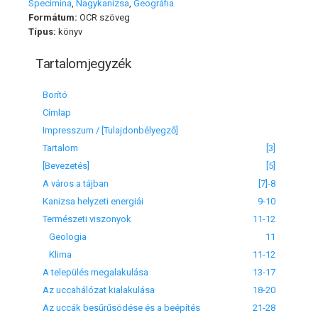
Specimina
,
Nagykanizsa
,
Geográfia
Formátum:
OCR szöveg
Típus:
könyv
Tartalomjegyzék
Borító
Címlap
Impresszum / [Tulajdonbélyegző]
Tartalom
[3]
[Bevezetés]
[5]
A város a tájban
[7]-8
Kanizsa helyzeti energiái
9-10
Természeti viszonyok
11-12
Geologia
11
Klima
11-12
A település megalakulása
13-17
Az uccahálózat kialakulása
18-20
Az uccák besűrűsödése és a beépítés
21-28