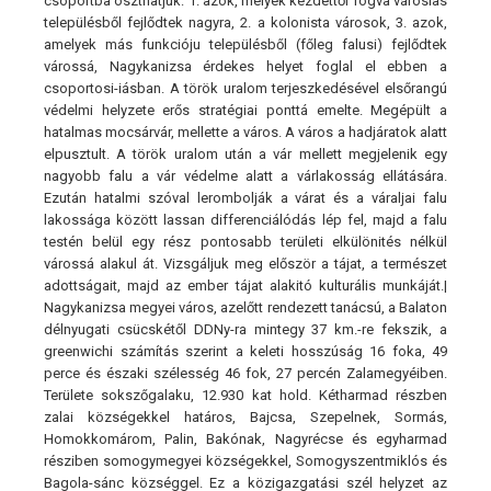
csoportba oszthatjuk: 1. azok, melyek kezdettől fogva városias
településből fejlődtek nagyra, 2. a kolonista városok, 3. azok,
amelyek más funkcióju településből (főleg falusi) fejlődtek
várossá, Nagykanizsa érdekes helyet foglal el ebben a
csoportosi-iásban. A török uralom terjeszkedésével elsőrangú
védelmi helyzete erős stratégiai ponttá emelte. Megépült a
hatalmas mocsárvár, mellette a város. A város a hadjáratok alatt
elpusztult. A török uralom után a vár mellett megjelenik egy
nagyobb falu a vár védelme alatt a várlakosság ellátására.
Ezután hatalmi szóval lerombolják a várat és a váraljai falu
lakossága között lassan differenciálódás lép fel, majd a falu
testén belül egy rész pontosabb területi elkülönités nélkül
várossá alakul át. Vizsgáljuk meg először a tájat, a természet
adottságait, majd az ember tájat alakitó kulturális munkáját.|
Nagykanizsa megyei város, azelőtt rendezett tanácsú, a Balaton
délnyugati csücskétől DDNy-ra mintegy 37 km.-re fekszik, a
greenwichi számítás szerint a keleti hosszúság 16 foka, 49
perce és északi szélesség 46 fok, 27 percén Zalamegyéiben.
Területe sokszőgalaku, 12.930 kat hold. Kétharmad részben
zalai községekkel határos, Bajcsa, Szepelnek, Sormás,
Homokkomárom, Palin, Bakónak, Nagyrécse és egyharmad
résziben somogymegyei községekkel, Somogyszentmiklós és
Bagola-sánc községgel. Ez a közigazgatási szél helyzet az