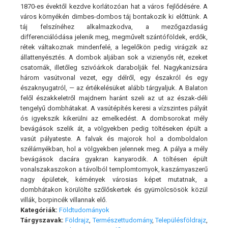
1870-es évektől kezdve korlátozóan hat a város fejlődésére. A
város környékén dimbes-dombos táj bontakozik ki előttünk. A
táj felszínéhez alkalmazkodva, a mezőgazdaság
differenciálódása jelenik meg, megművelt szántóföldek, erdők,
rétek váltakoznak mindenfelé, a legelőkön pedig virágzik az
állattenyésztés. A dombok aljában sok a vizienyős rét, ezeket
csatornák, illetőleg szivóárkok darabolják fel. Nagykanizsára
három vasútvonal vezet, egy délről, egy északról és egy
északnyugatról, — az értékelésüket alább tárgyaljuk. A Balaton
felől északkeletről majdnem haránt szeli az ut az észak-déli
tengelyű dombhátakat. A vasútépítés keresi a vízszintes pályát
ós igyekszik kikerülni az emelkedést. A dombsorokat mély
bevágások szelik át, a völgyekben pedig töltéseken épült a
vasút pályateste. A falvak és majorok hol a domboldalon
szélárnyékban, hol a völgyekben jelennek meg. A pálya a mély
bevágások dacára gyakran kanyarodik. A töltésen épült
vonalszakaszokon a távolból templomtornyok, kaszárnyaszerű
nagy épületek, kémények városias képet mutatnak, a
dombhátakon körülölte szőlőskertek és gyümölcsösök közül
villák, borpincék villannak elő.
Kategóriák:
Földtudományok
Tárgyszavak:
Földrajz
,
Természettudomány
,
Településföldrajz
,