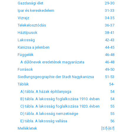
Gazdasági élet
29-30
Ipar és kereskedelem
31-33
Vizrajz
34-35
Telekelosztódás
36-37
Háztípusok
38-41
Lakosság
42-43
Kanizsa a jelenben
44-45
Függelék
46-48
A dűlőnevek eredetének magyarázata
46-48
Források
49-50
Siedlungsgeographie der Stadt Nagykanizsa
51-53
Táblák
54-
A) tábla. A házak építőanyaga
54
B) tábla. A lakosság foglalkozása 1910. évben
54
C) tábla. A lakosság foglalkozása 1920. évben
55
D) tábla. A lakosság nemzetisége
55
E) tábla. A lakosság vallása
56
Mellékletek
[57]-[67]