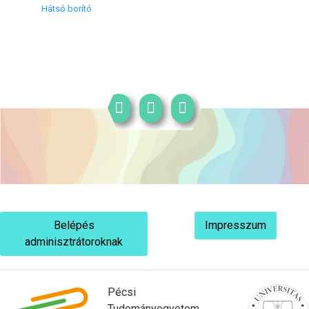
Hátsó borító
Belépés
Impresszum
adminisztrátoroknak
Pécsi
Tudományegyetem