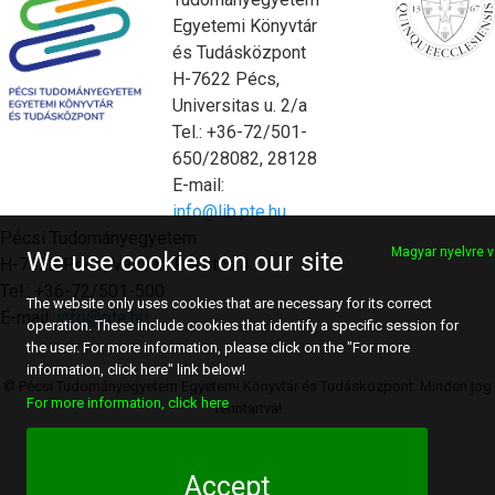
Egyetemi Könyvtár
és Tudásközpont
H-7622 Pécs,
Universitas u. 2/a
Tel.: +36-72/501-
650/28082, 28128
E-mail:
info@lib.pte.hu
Pécsi Tudományegyetem
Magyar nyelvre v
We use cookies on our site
H-7622 Pécs, Vasvári Pál utca 4.
Tel.: +36-72/501-500
The website only uses cookies that are necessary for its correct
E-mail:
info@pte.hu
operation. These include cookies that identify a specific session for
the user. For more information, please click on the "For more
information, click here" link below!
© Pécsi Tudományegyetem Egyetemi Könyvtár és Tudásközpont. Minden jog
For more information, click here
fenntartva!
Accept