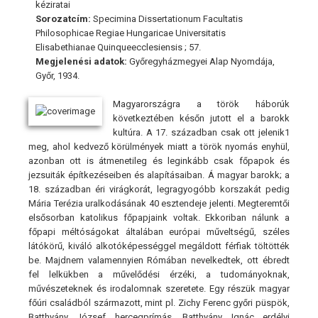
kéziratai
Sorozatcím:
Specimina Dissertationum Facultatis
Philosophicae Regiae Hungaricae Universitatis
Elisabethianae Quinqueecclesiensis ; 57.
Megjelenési adatok:
Győregyházmegyei Alap Nyomdája,
Győr, 1934.
Magyarországra a török háborúk
következtében későn jutott el a barokk
kultúra. A 17. században csak ott jelenik1
meg, ahol kedvező körülmények miatt a török nyomás enyhül,
azonban ott is átmenetileg és leginkább csak főpapok és
jezsuiták építkezéseiben és alapításaiban. Á magyar barokk; a
18. században éri virágkorát, legragyogóbb korszakát pedig
Mária Terézia uralkodásának 40 esztendeje jelenti. Megteremtői
elsősorban katolikus főpapjaink voltak. Ekkoriban nálunk a
főpapi méltóságokat általában európai műveltségű, széles
látókörű, kiváló alkotóképességgel megáldott férfiak töltötték
be. Majdnem valamennyien Rómában nevelkedtek, ott ébredt
fel lelkükben a művelődési érzéki, a tudományoknak,
művészeteknek és irodalomnak szeretete. Egy részük magyar
főúri családból származott, mint pl. Zichy Ferenc győri püspök,
Batthyány József hercegprímás, Batthyány Ignác erdélyi