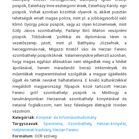
püspök, Esterházy Imre esztergomi érsek, Esterházy Károly: egri
püspök. Voltak azonban közöttük olyanok is, akiket pusztán
tehetségük emelt magas polcra, mint pl. a jobbágysorból való
Klimó György pécsi püspök, vagy az olyan köznemesek, mint
Szily János szombathelyi, Padányi Biró Márton veszprémi
püspök. Többüknek 'politikai és diplomáciai téren is
vezetőszerep jutott, mint pl. Batthyány Józsefnek, a
hercegprimás-nak, Migazzi Kristóf váci és Herzan Ferenc
szombathelyi püspököknek. Valamennyiükre jellemző azonban,
hogy magas egyházi állásukban nem elégedtek meg a hitélet
ápolásával, hanem maradandó becsű intézmények és
műemlékek megteremtésével szolgálták a magyar újjáéledés
űgyét és tették nevüket halhatatlanná. E kiváló külturérzékkel
megáldott magyarországi főpapok közé tartozott Herzan
Ferenc gróf szombathelyi püspök is. Minthogy e
tanulmányomban Herzannak szombathelyi könyvtárával és
irataival foglalkozom, nem lesz felesleges életrajzát röviden
vázolnom.
Kategóriák:
Könyvtár- és Információtudomány
Tárgyszavak:
Specimina
,
Szombathely
,
Herzan-könyvtár
,
Helyismereti kiadvány
,
Herzan Ferenc
Formátum:
OCR szöveg