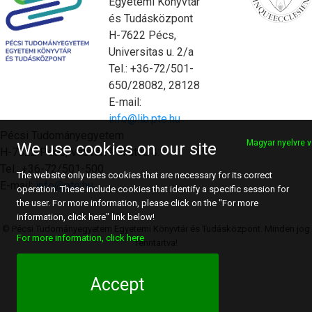
Egyetemi Könyvtár
és Tudásközpont
H-7622 Pécs,
Universitas u. 2/a
Tel.: +36-72/501-
650/28082, 28128
E-mail:
info@lib.pte.hu
Pécsi Tudományegyetem
Magyar nyelvre v
We use cookies on our site
H-7622 Pécs, Vasvári Pál utca 4.
Tel.: +36-72/501-500
The website only uses cookies that are necessary for its correct
E-mail:
info@pte.hu
operation. These include cookies that identify a specific session for
the user. For more information, please click on the "For more
information, click here" link below!
© Pécsi Tudományegyetem Egyetemi Könyvtár és Tudásközpont. Minden jog
For more information, click here
fenntartva!
Accept