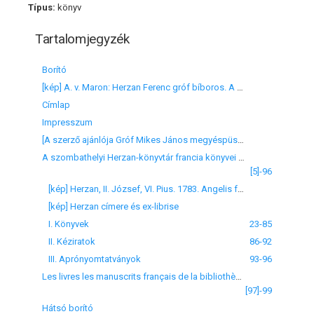
Típus:
könyv
Tartalomjegyzék
Borító
[kép] A. v. Maron: Herzan Ferenc gróf bíboros. A bécsi Harrach-képtárban
Címlap
Impresszum
[A szerző ajánlója Gróf Mikes János megyéspüspöknek]
A szombathelyi Herzan-könyvtár francia könyvei és kéziratai
[5]-96
[kép] Herzan, II. József, VI. Pius. 1783. Angelis freskója a vatikáni könyvtár Sala Alessandrinájában
[kép] Herzan címere és ex-librise
I. Könyvek
23-85
II. Kéziratok
86-92
III. Aprónyomtatványok
93-96
Les livres les manuscrits français de la bibliothèque Herzan à Szombathely
[97]-99
Hátsó borító