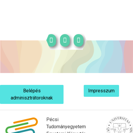
Belépés
Impresszum
adminisztrátoroknak
Pécsi
Tudományegyetem