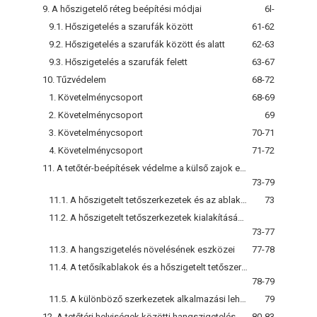
9. A hőszigetelő réteg beépítési módjai
6l-
9.1. Hőszigetelés a szarufák között
61-62
9.2. Hőszigetelés a szarufák között és alatt
62-63
9.3. Hőszigetelés a szarufák felett
63-67
10. Tűzvédelem
68-72
1. Követelménycsoport
68-69
2. Követelménycsoport
69
3. Követelménycsoport
70-71
4. Követelménycsoport
71-72
11. A tetőtér-beépítések védelme a külső zajok ellen
73-79
11.1. A hőszigetelt tetőszerkezetek és az ablakok szerepe a külső zajok elleni védelemben
73
11.2. A hőszigetelt tetőszerkezetek kialakításának akusztikai szempontjai
73-77
11.3. A hangszigetelés növelésének eszközei
77-78
11.4. A tetősíkablakok és a hőszigetelt tetőszerkezetek összeépítése
78-79
11.5. A különböző szerkezetek alkalmazási lehetőségei
79
12. A tetőtéri helyiségek közötti hangszigetelés
80-83