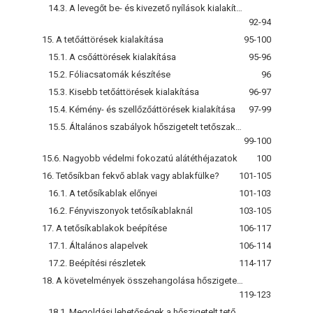
14.3. A levegőt be- és kivezető nyílások kialakítása
92-94
15. A tetőáttörések kialakítása
95-100
15.1. A csőáttörések kialakítása
95-96
15.2. Fóliacsatomák készítése
96
15.3. Kisebb tetőáttörések kialakítása
96-97
15.4. Kémény- és szellőzőáttörések kialakítása
97-99
15.5. Általános szabályok hőszigetelt tetőszakaszokon
99-100
15.6. Nagyobb védelmi fokozatú alátéthéjazatok
100
16. Tetősíkban fekvő ablak vagy ablakfülke?
101-105
16.1. A tetősíkablak előnyei
101-103
16.2. Fényviszonyok tetősíkablaknál
103-105
17. A tetősíkablakok beépítése
106-117
17.1. Általános alapelvek
106-114
17.2. Beépítési részletek
114-117
18. A követelmények összehangolása hőszigetelt tetőszerkezeteknél
119-123
18.1. Megoldási lehetőségek a hőszigetelt tetőszerkezettel szemben támasztott általános követelményekre