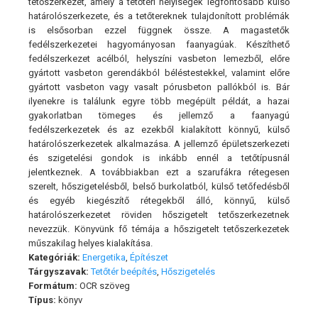
tetőszerkezet, amely a tetőtéri helyiségek legfontosabb külső
határolószerkezete, és a tetőtereknek tulajdonított problémák
is elsősorban ezzel függnek össze. A magastetők
fedélszerkezetei hagyományosan faanyagúak. Készíthető
fedélszerkezet acélból, helyszíni vasbeton lemezből, előre
gyártott vasbeton gerendákból béléstestekkel, valamint előre
gyártott vasbeton vagy vasalt pórusbeton pallókból is. Bár
ilyenekre is találunk egyre több megépült példát, a hazai
gyakorlatban tömeges és jellemző a faanyagú
fedélszerkezetek és az ezekből kialakított könnyű, külső
határolószerkezetek alkalmazása. A jellemző épületszerkezeti
és szigetelési gondok is inkább ennél a tetőtípusnál
jelentkeznek. A továbbiakban ezt a szarufákra rétegesen
szerelt, hőszigetelésből, belső burkolatból, külső tetőfedésből
és egyéb kiegészítő rétegekből álló, könnyű, külső
határolószerkezetet röviden hőszigetelt tetőszerkezetnek
nevezzük. Könyvünk fő témája a hőszigetelt tetőszerkezetek
műszakilag helyes kialakítása.
Kategóriák:
Energetika
,
Építészet
Tárgyszavak:
Tetőtér beépítés
,
Hőszigetelés
Formátum:
OCR szöveg
Típus:
könyv