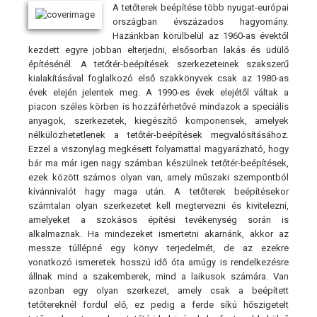
A tetőterek beépítése több nyugat-európai
országban évszázados hagyomány.
Hazánkban körülbelül az 1960-as évektől
kezdett egyre jobban elterjedni, elsősorban lakás és üdülő
építésénél. A tetőtér-beépítések szerkezeteinek szakszerű
kialakításával foglalkozó első szakkönyvek csak az 1980-as
évek elején jelentek meg. A 1990-es évek elejétől váltak a
piacon széles körben is hozzáférhetővé mindazok a speciális
anyagok, szerkezetek, kiegészítő komponensek, amelyek
nélkülözhetetlenek a tetőtér-beépítések megvalósításához.
Ezzel a viszonylag megkésett folyamattal magyarázható, hogy
bár ma már igen nagy számban készülnek tetőtér-beépítések,
ezek között számos olyan van, amely műszaki szempontból
kívánnivalót hagy maga után. A tetőterek beépítésekor
számtalan olyan szerkezetet kell megtervezni és kivitelezni,
amelyeket a szokásos építési tevékenység során is
alkalmaznak. Ha mindezeket ismertetni akarnánk, akkor az
messze túllépné egy könyv terjedelmét, de az ezekre
vonatkozó ismeretek hosszú idő óta amúgy is rendelkezésre
állnak mind a szakemberek, mind a laikusok számára. Van
azonban egy olyan szerkezet, amely csak a beépített
tetőtereknél fordul elő, ez pedig a ferde síkú hőszigetelt