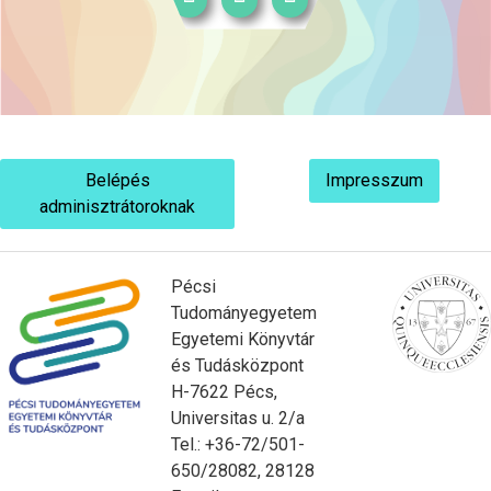
Belépés
Impresszum
adminisztrátoroknak
Pécsi
Tudományegyetem
Egyetemi Könyvtár
és Tudásközpont
H-7622 Pécs,
Universitas u. 2/a
Tel.: +36-72/501-
650/28082, 28128