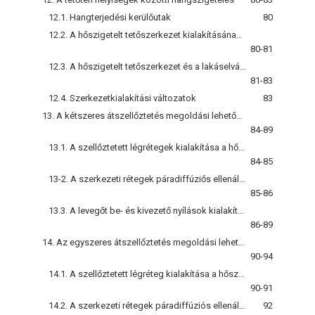
12.1. Hangterjedési kerülőutak
80
12.2. A hőszigetelt tetőszerkezet kialakításának akusztikai szempontjai
80-81
12.3. A hőszigetelt tetőszerkezet és a lakáselválasztó fal csaüakozásának kialakítása
81-83
12.4. Szerkezetkialakítási változatok
83
13. A kétszeres átszellőztetés megoldási lehetőségei
84-89
13.1. A szellőztetett légrétegek kialakítása a hőszigetelt tetőfelület általános szakaszán
84-85
13-2. A szerkezeti rétegek páradiffúziős ellenállására vonatkozó követelmények
85-86
13.3. A levegőt be- és kivezető nyílások kialakítása
86-89
14. Az egyszeres átszellőztetés megoldási lehetőségei
90-94
14.1. A szellőztetett légréteg kialakítása a hőszigetelt tetőfelület általános szakaszán
90-91
14.2. A szerkezeti rétegek páradiffúziós ellenállására vonatkozó követelmények
92