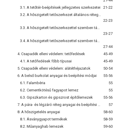
21-44
3.1. A tetőtér-beépítések jellegzetes szerkezetei
21-22
3.2. A hőszigetelt tetőszerkezet általános rétegrendje
22-23
3.3. A hőszigetelt tetőszerkezettel szemben támasztott követelmények általános ismertetése
23-27
3.4. A hőszigetelt tetőszerkezettel szemben támasztott teljesítményfüggő követelmények részletesebb ismertetése
27-44
4. Csapadék elleni védelem: tetőfedések
45-49
4.1. A tetőfedések főbb típusai
45-49
5. Csapadék elleni védelem: alátéthéjazatok
50-54
6. A belső burkolat anyagai és beépítési módjai
55-56
6.1. Falambéria
55
6.2. Cementkötésű fagyapot lemez
55
6.3. Gipszkarton és gipszrost építőlemezek
55-56
7. A pára- és légzáró réteg anyagai és beépítési módjai
57
8. A hőszigetelés anyagai
58-60
8.1. Ásványgyapot termékek
58-59
8.2. Műanyaghab lemezek
59-60