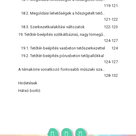
119-121
18.2. Megoldási lehetőségek a hőszigetelt tetőszerkezettel szemben támasztott teljesítményfüggő követelményekre
121-122
18.3. Szerkezetkialakítási változatok
122-123
19. Tetőtér-beépítés szilikátbázisú, nagy tömegű épületszerkezetekkel
124-127
19.1. Tetőtér-beépítés vasbeton tetőszerkezettel
124
19.2. Tetőtér-beépítés pórusbeton tetőpallókkal
124-127
A témakörre vonatkozó fontosabb műszaki szabályozó dokumentumok és irodalomjegyzék
128-132
Hirdetések
Hátsó borító