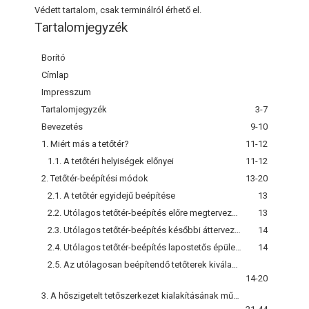
Védett tartalom, csak terminálról érhető el.
Tartalomjegyzék
Borító
Címlap
Impresszum
Tartalomjegyzék
3-7
Bevezetés
9-10
1. Miért más a tetőtér?
11-12
1.1. A tetőtéri helyiségek előnyei
11-12
2. Tetőtér-beépítési módok
13-20
2.1. A tetőtér egyidejű beépítése
13
2.2. Utólagos tetőtér-beépítés előre megtervezett módon
13
2.3. Utólagos tetőtér-beépítés későbbi áttervezéssel
14
2.4. Utólagos tetőtér-beépítés lapostetős épületen
14
2.5. Az utólagosan beépítendő tetőterek kiválasztásának főbb szempontjai
14-20
3. A hőszigetelt tetőszerkezet kialakításának műszaki szempontjai