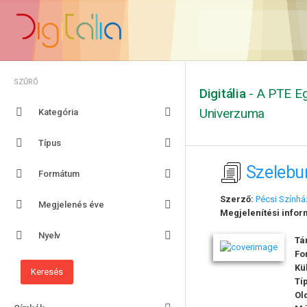
SZŰRŐ
Digitália
- A PTE Eg
Univerzuma
Kategória
Típus
Szelebur
Formátum
Szerző:
Pécsi Színhá
Megjelenés éve
Megjelenítési infor
Nyelv
Tá
Fo
Kü
Tí
Ol