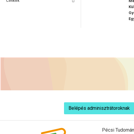
Címkék
Mé
Kü
Gy
Eg
Belépés adminisztrátoroknak
Pécsi Tudomán