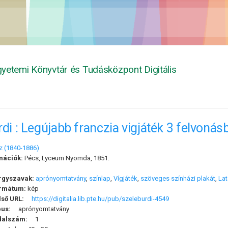
yetemi Könyvtár és Tudásközpont Digitális
di : Legújabb franczia vigjáték 3 felvonás
z (1840-1886)
mációk:
Pécs, Lyceum Nyomda, 1851.
rgyszavak:
aprónyomtatvány
,
színlap
,
Vígjáték
,
szöveges színházi plakát
,
Lat
rmátum:
kép
lső URL:
https://digitalia.lib.pte.hu/pub/szeleburdi-4549
pus:
aprónyomtatvány
dalszám:
1