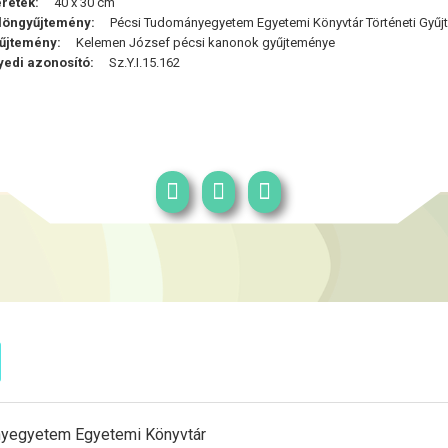
retek:
40 x 30 cm
löngyűjtemény:
Pécsi Tudományegyetem Egyetemi Könyvtár Történeti Gyűjt
űjtemény:
Kelemen József pécsi kanonok gyűjteménye
yedi azonosító:
Sz.Y.I.15.162
yegyetem Egyetemi Könyvtár