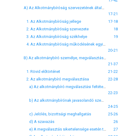
17-42
A) Az Alkotmánybíróság szervezetének általános jellemzői
17-21
1. Az Alkotmánybíróság jellege
17-18
2. Az Alkotmánybíróság szervezete
18
3. Az Alkotmánybíróság székhelye
19
4. Az Alkotmánybíróság működésének egyik biztosítéka, a testület költségvetése
20-21
B) Az alkotmánybíró személye, megválasztása, jogállása
21-37
1. Rövid előtörténet
21-22
2. Az alkotmánybíró megválasztása
22-28
a) Az alkotmánybíró megválasztási feltételei de lege lata és de lege ferenda
22-23
b) Az alkotmánybírónak javasolandó személy kiválasztása
24-25
c) Jelölés, bizottsági meghallgatás
25-26
d) A szavazás
26
e) A megválasztás sikertelensége esetén történő eljárás
27