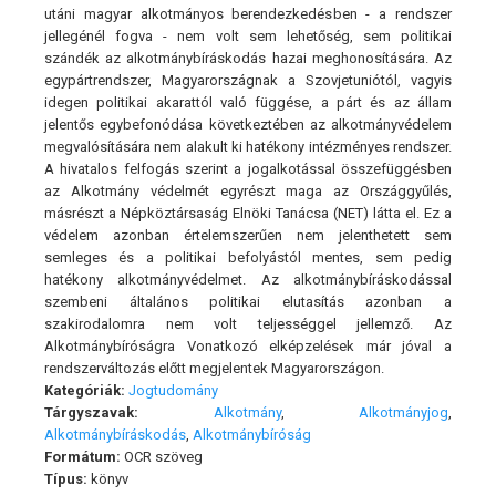
utáni magyar alkotmányos berendezkedésben - a rendszer
jellegénél fogva - nem volt sem lehetőség, sem politikai
szándék az alkotmánybíráskodás hazai meghonosítására. Az
egypártrendszer, Magyarországnak a Szovjetuniótól, vagyis
idegen politikai akarattól való függése, a párt és az állam
jelentős egybefonódása következtében az alkotmányvédelem
megvalósítására nem alakult ki hatékony intézményes rendszer.
A hivatalos felfogás szerint a jogalkotással összefüggésben
az Alkotmány védelmét egyrészt maga az Országgyűlés,
másrészt a Népköztársaság Elnöki Tanácsa (NET) látta el. Ez a
védelem azonban értelemszerűen nem jelenthetett sem
semleges és a politikai befolyástól mentes, sem pedig
hatékony alkotmányvédelmet. Az alkotmánybíráskodással
szembeni általános politikai elutasítás azonban a
szakirodalomra nem volt teljességgel jellemző. Az
Alkotmánybíróságra Vonatkozó elképzelések már jóval a
rendszerváltozás előtt megjelentek Magyarországon.
Kategóriák:
Jogtudomány
Tárgyszavak:
Alkotmány
,
Alkotmányjog
,
Alkotmánybíráskodás
,
Alkotmánybíróság
Formátum:
OCR szöveg
Típus:
könyv