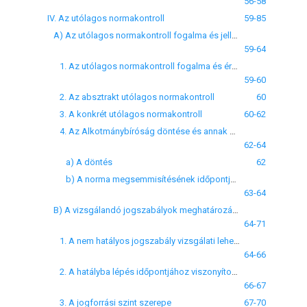
56-58
IV. Az utólagos normakontroll
59-85
A) Az utólagos normakontroll fogalma és jellege
59-64
1. Az utólagos normakontroll fogalma és érvényesülési köre
59-60
2. Az absztrakt utólagos normakontroll
60
3. A konkrét utólagos normakontroll
60-62
4. Az Alkotmánybíróság döntése és annak következményei
62-64
a) A döntés
62
b) A norma megsemmisítésének időpontja és annak következményei
63-64
B) A vizsgálandó jogszabályok meghatározása
64-71
1. A nem hatályos jogszabály vizsgálati lehetősége
64-66
2. A hatályba lépés időpontjához viszonyított eljárási kötöttség
66-67
3. A jogforrási szint szerepe
67-70