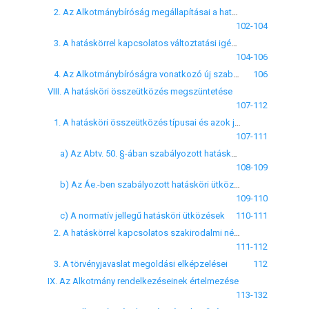
2. Az Alkotmánybíróság megállapításai a hatáskörrel összefüggésben
102-104
3. A hatáskörrel kapcsolatos változtatási igények és szakirodalmi kritikák
104-106
4. Az Alkotmánybíróságra vonatkozó új szabályozási törekvések elképzelései
106
VIII. A hatásköri összeütközés megszüntetése
107-112
1. A hatásköri összeütközés típusai és azok jellemzői
107-111
a) Az Abtv. 50. §-ában szabályozott hatáskör jellemzői
108-109
b) Az Áe.-ben szabályozott hatásköri ütközés
109-110
c) A normatív jellegű hatásköri ütközések
110-111
2. A hatáskörrel kapcsolatos szakirodalmi nézetek, kritikák
111-112
3. A törvényjavaslat megoldási elképzelései
112
IX. Az Alkotmány rendelkezéseinek értelmezése
113-132