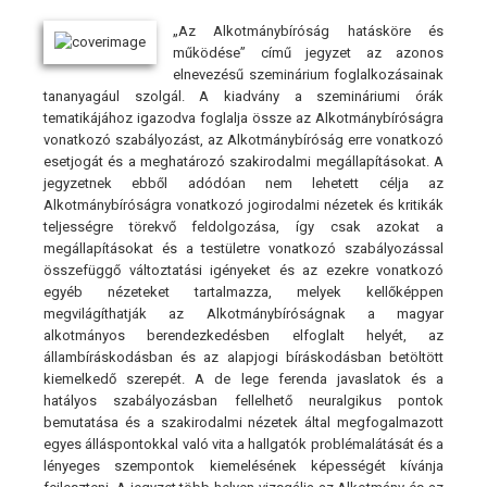
„Az Alkotmánybíróság hatásköre és
működése” című jegyzet az azonos
elnevezésű szeminárium foglalkozásainak
tananyagául szolgál. A kiadvány a szemináriumi órák
tematikájához igazodva foglalja össze az Alkotmánybíróságra
vonatkozó szabályozást, az Alkotmánybíróság erre vonatkozó
esetjogát és a meghatározó szakirodalmi megállapításokat. A
jegyzetnek ebből adódóan nem lehetett célja az
Alkotmánybíróságra vonatkozó jogirodalmi nézetek és kritikák
teljességre törekvő feldolgozása, így csak azokat a
megállapításokat és a testületre vonatkozó szabályozással
összefüggő változtatási igényeket és az ezekre vonatkozó
egyéb nézeteket tartalmazza, melyek kellőképpen
megvilágíthatják az Alkotmánybíróságnak a magyar
alkotmányos berendezkedésben elfoglalt helyét, az
állambíráskodásban és az alapjogi bíráskodásban betöltött
kiemelkedő szerepét. A de lege ferenda javaslatok és a
hatályos szabályozásban fellelhető neuralgikus pontok
bemutatása és a szakirodalmi nézetek által megfogalmazott
egyes álláspontokkal való vita a hallgatók problémalátását és a
lényeges szempontok kiemelésének képességét kívánja