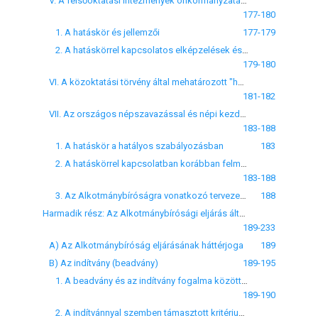
V. A felsőoktatási intézmények önkormányzatának és autonómiájának védelme
177-180
1. A hatáskör és jellemzői
177-179
2. A hatáskörrel kapcsolatos elképzelések és kritikák
179-180
VI. A közoktatási törvény által mehatározott "hatásköri" előírás
181-182
VII. Az országos népszavazással és népi kezdeményezéssel kapcsolatos alkotmánybírósági hatáskör
183-188
1. A hatáskör a hatályos szabályozásban
183
2. A hatáskörrel kapcsolatban korábban felmerült problémák
183-188
3. Az Alkotmánybíróságra vonatkozó tervezet szabályozási elképzelései
188
Harmadik rész: Az Alkotmánybírósági eljárás általános menete
189-233
A) Az Alkotmánybíróság eljárásának háttérjoga
189
B) Az indítvány (beadvány)
189-195
1. A beadvány és az indítvány fogalma közötti különbség
189-190
2. A indítvánnyal szemben támasztott kritériumok