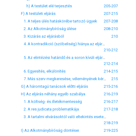
h) A testület elé terjesztés
205-207
F) A testületi eljárás
207-215
1. A teljes ülés hatáskörébe tartozó ügyek
207-208
2. Az Alkotmánybíróság ülése
208-210
3. Kizárás az eljárásból
210
4. A kontradikció (szóbeliség) hiánya az eljárásban
210-212
5. Az elintézési határidő és a soron kívüli eljárás problematikája
212-214
6. Egyesítés, elkülönítés
214-215
7. Más szerv megkeresése, véleményének kérése
215
G) A háromtagú tanácsok előtti eljárás
215-216
H) Az eljárás néhány egyéb szabálya
216-219
1. A költség- és illetékmentesség
216-217
2. A res judicata problematikája
217-218
3. A tartalmi elvárásoktól való eltekintés esetei az indítványnál
218-219
I) Az Alkotmánybíróság döntései
219-225