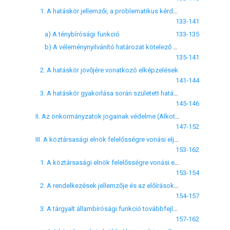
1. A hatáskör jellemzői, a problematikus kérdések
133-141
a) A ténybírósági funkció
133-135
b) A véleménynyilvánító határozat kötelező voltának kérdése
135-141
2. A hatáskör jövőjére vonatkozó elképzelések
141-144
3. A hatáskör gyakorlása során született határozatok főbb elvi megállapításai
145-146
II. Az önkormányzatok jogainak védelme (Alkotmány 43. § (2) Bekezdés)
147-152
III. A köztársasági elnök felelősségre vonási eljárásában való közreműködés
153-162
1. A köztársasági elnök felelősségre vonási eljárása
153-154
2. A rendelkezések jellemzője és az előírások elemzése
154-157
3. A tárgyalt állambírósági funkció továbbfejlesztésének lehetőségei Magyarországon
157-162