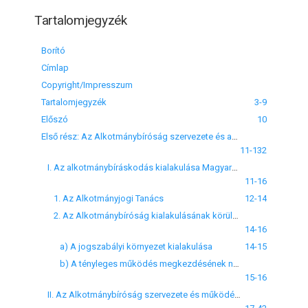
Tartalomjegyzék
Borító
Címlap
Copyright/Impresszum
Tartalomjegyzék
3-9
Előszó
10
Első rész: Az Alkotmánybíróság szervezete és az Alkotmánybíróságról szóló törvény által megállapított hatáskörök
11-132
I. Az alkotmánybíráskodás kialakulása Magyarországon
11-16
1. Az Alkotmányjogi Tanács
12-14
2. Az Alkotmánybíróság kialakulásának körülményei
14-16
a) A jogszabályi környezet kialakulása
14-15
b) A tényleges működés megkezdésének nehézségei
15-16
II. Az Alkotmánybíróság szervezete és működése