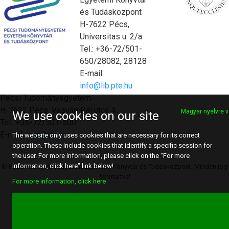
és Tudásközpont
H-7622 Pécs,
Universitas u. 2/a
Tel.: +36-72/501-
650/28082, 28128
E-mail:
info@lib.pte.hu
Pécsi Tudományegyetem
H-7622 Pécs, Vasvári Pál utca 4.
Magyar nyelvre v
We use cookies on our site
Tel.: +36-72/501-500
E-mail:
info@pte.hu
The website only uses cookies that are necessary for its correct
operation. These include cookies that identify a specific session for
the user. For more information, please click on the "For more
information, click here" link below!
© Pécsi Tudományegyetem Egyetemi Könyvtár és Tudásközpont. Minden jog
fenntartva!
For more information, click here