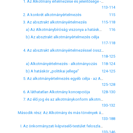
1. Az Alkotmány értelmezése és jelentősége - általános megjegyzések
113-114
2. A konkrét alkotmányértelmezés
115
3. Az absztrakt alkotmányértelmezés
115-118
a) Az Alkotmánybíróság viszonya a hatáskörhöz és az azzal kapcsolatos főbb megállapításai
116
b) Az absztrakt alkotmányértelmezés célja
117-118
4. Az absztrakt alkotmányértelmezéssel összefüggő veszélyek - az Alkotmánybíróság általi alkotmányozás lehetősége
118-125
a) Alkotmányértelmezés - alkotmányozás
118-124
b) A hatáskör „politikai jellege”
124-125
5. Az alkotmányértelmezés egyéb célja - az Alkotmány hézagmentességének biztosítása
125-128
6. A láthatatlan Alkotmány koncepciója
128-130
7. Az élő jog és az alkotmánykonform alkotmányértelmezés
130-132
Második rész: Az Alkotmány és más törvények által megállapított hatáskörök
133-188
I. Az önkormányzati képviselő-testület feloszlatásában való közreműködés
133-146