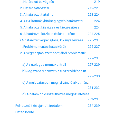
1. Határozat és végzés
219
2. Határozathozatal
219-223
3. A határozat tartalma
223-224
4. Az Alkotmánybíróság egyéb határozatai
224
5. A határozat kijavítása és kiegészítése
224
6. A határozat közlése és kihirdetése
224-225
J) A határozat végrehajtása, kikényszerítése
225-233
1. Problémamentes hatáskörök
225-227
2. A végrehajtás szempontjából problematikus hatáskörök
227-233
a) Az utólagos normakontroll
227-229
b) Jogszabály nemzetközi szerződésbe ütközésének vizsgálata
229-230
c) A mulasztásban megnyilvánuló alkotmányellenesség megszüntetésére kötelezés
231-232
d) A hatásköri összeütközés megszüntetése
232-233
Felhasznált és ajánlott irodalom
234-239
Hátsó borító