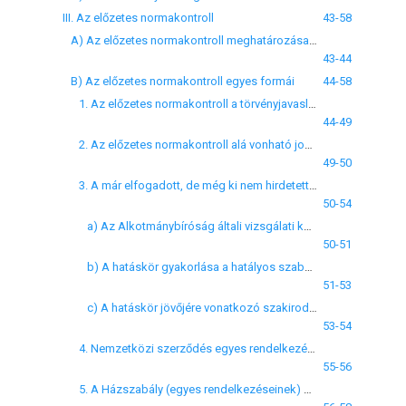
III. Az előzetes normakontroll
43-58
A) Az előzetes normakontroll meghatározása és célja
43-44
B) Az előzetes normakontroll egyes formái
44-58
1. Az előzetes normakontroll a törvényjavaslat vonatkozásában
44-49
2. Az előzetes normakontroll alá vonható jogszabályi kör leszűkítésének indokolhatósága
49-50
3. A már elfogadott, de még ki nem hirdetett törvény előzetes alkotmányossági vizsgálata
50-54
a) Az Alkotmánybíróság általi vizsgálati kör és a kontrollszempontok
50-51
b) A hatáskör gyakorlása a hatályos szabályozás szerint
51-53
c) A hatáskör jövőjére vonatkozó szakirodalmi elképzelések néhány jellemzője
53-54
4. Nemzetközi szerződés egyes rendelkezéseinek előzetes alkotmányossági vizsgálata
55-56
5. A Házszabály (egyes rendelkezéseinek) előzetes alkotmányossági vizsgálata