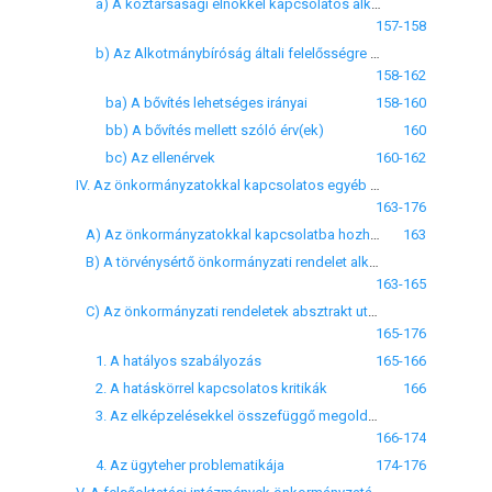
a) A köztársasági elnökkel kapcsolatos alkotmánybírósági jogosítványok bővítése
157-158
b) Az Alkotmánybíróság általi felelősségre vonás személyi (szervi) hatályának lehetséges kiterjesztési irányai
158-162
ba) A bővítés lehetséges irányai
158-160
bb) A bővítés mellett szóló érv(ek)
160
bc) Az ellenérvek
160-162
IV. Az önkormányzatokkal kapcsolatos egyéb alkotmánybírósági határozatok
163-176
A) Az önkormányzatokkal kapcsolatba hozható alkotmánybírósági hatáskörök
163
B) A törvénysértő önkormányzati rendelet alkotmánybírósági vizsgálata - az Ötv. alapján
163-165
C) Az önkormányzati rendeletek absztrakt utólagos normakontrollja
165-176
1. A hatályos szabályozás
165-166
2. A hatáskörrel kapcsolatos kritikák
166
3. Az elképzelésekkel összefüggő megoldási nehézségek és problémák
166-174
4. Az ügyteher problematikája
174-176