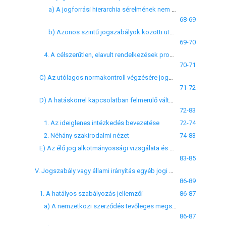
a) A jogforrási hierarchia sérelmének nem alkotmányellenes változatai
68-69
b) Azonos szintű jogszabályok közötti ütközés
69-70
4. A célszerűtlen, elavult rendelkezések problematikája
70-71
C) Az utólagos normakontroll végzésére jogosult szervek
71-72
D) A hatáskörrel kapcsolatban felmerülő változtatási lehetőségek
72-83
1. Az ideiglenes intézkedés bevezetése
72-74
2. Néhány szakirodalmi nézet
74-83
E) Az élő jog alkotmányossági vizsgálata és az alkotmányos követelmény meghatározása
83-85
V. Jogszabály vagy állami irányítás egyéb jogi eszköze nemzetközi szerződésbe ütközése
86-89
1. A hatályos szabályozás jellemzői
86-87
a) A nemzetközi szerződés tevőleges megsértése
86-87