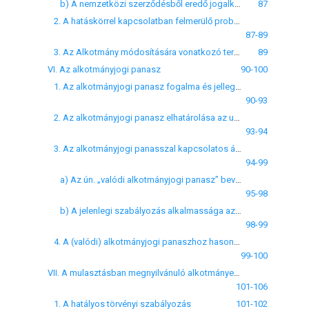
b) A nemzetközi szerződésből eredő jogalkotási kötelezettség elmulasztása
87
2. A hatáskörrel kapcsolatban felmerülő problémák
87-89
3. Az Alkotmány módosítására vonatkozó tervezet elképzelései
89
VI. Az alkotmányjogi panasz
90-100
1. Az alkotmányjogi panasz fogalma és jellege a hatályos szabályozásban
90-93
2. Az alkotmányjogi panasz elhatárolása az utólagos normakontrolltól
93-94
3. Az alkotmányjogi panasszal kapcsolatos álláspontok és szakirodalmi kritikák
94-99
a) Az ún. „valódi alkotmányjogi panasz” bevezetésének lehetőségéről
95-98
b) A jelenlegi szabályozás alkalmassága az egyéni jogsérelmek orvoslása tekintetében
98-99
4. A (valódi) alkotmányjogi panaszhoz hasonló intézmények a külföldi szabályozásban
99-100
VII. A mulasztásban megnyilvánuló alkotmányellenesség
101-106
1. A hatályos törvényi szabályozás
101-102