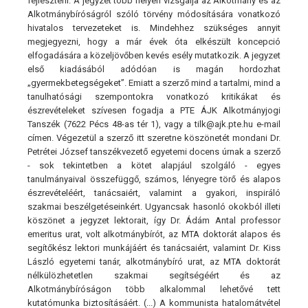
fejleszteni. A jegyzet több helyen vizsgálja az Alkotmány és az
Alkotmánybíróságról szóló törvény módosítására vonatkozó
hivatalos tervezeteket is. Mindehhez szükséges annyit
megjegyezni, hogy a már évek óta elkészült koncepció
elfogadására a közeljövőben kevés esély mutatkozik. A jegyzet
első kiadásából adódóan is magán hordozhat
„gyermekbetegségeket”. Emiatt a szerző mind a tartalmi, mind a
tanulhatósági szempontokra vonatkozó kritikákat és
észrevételeket szívesen fogadja a PTE ÁJK Alkotmányjogi
Tanszék (7622 Pécs 48-as tér 1), vagy a tilk@ajk.pte.hu e-mail
címen. Végezetül a szerző itt szeretne köszönetét mondani Dr.
Petrétei József tanszékvezető egyetemi docens úrnak a szerző
- sok tekintetben a kötet alapjául szolgáló - egyes
tanulmányaival összefüggő, számos, lényegre törő és alapos
észrevételéért, tanácsaiért, valamint a gyakori, inspiráló
szakmai beszélgetéseinkért. Ugyancsak hasonló okokból illeti
köszönet a jegyzet lektorait, így Dr. Ádám Antal professor
emeritus urat, volt alkotmánybírót, az MTA doktorát alapos és
segítőkész lektori munkájáért és tanácsaiért, valamint Dr. Kiss
László egyetemi tanár, alkotmánybíró urat, az MTA doktorát
nélkülözhetetlen szakmai segítségéért és az
Alkotmánybíróságon több alkalommal lehetővé tett
kutatómunka biztosításáért. (...) A kommunista hatalomátvétel