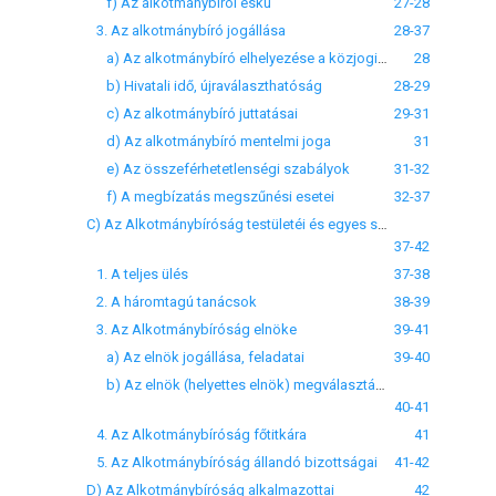
f) Az alkotmánybírói eskü
27-28
3. Az alkotmánybíró jogállása
28-37
a) Az alkotmánybíró elhelyezése a közjogi rendszerben
28
b) Hivatali idő, újraválaszthatóság
28-29
c) Az alkotmánybíró juttatásai
29-31
d) Az alkotmánybíró mentelmi joga
31
e) Az összeférhetetlenségi szabályok
31-32
f) A megbízatás megszűnési esetei
32-37
C) Az Alkotmánybíróság testületéi és egyes szervei
37-42
1. A teljes ülés
37-38
2. A háromtagú tanácsok
38-39
3. Az Alkotmánybíróság elnöke
39-41
a) Az elnök jogállása, feladatai
39-40
b) Az elnök (helyettes elnök) megválasztása
40-41
4. Az Alkotmánybíróság főtitkára
41
5. Az Alkotmánybíróság állandó bizottságai
41-42
D) Az Alkotmánybíróság alkalmazottai
42