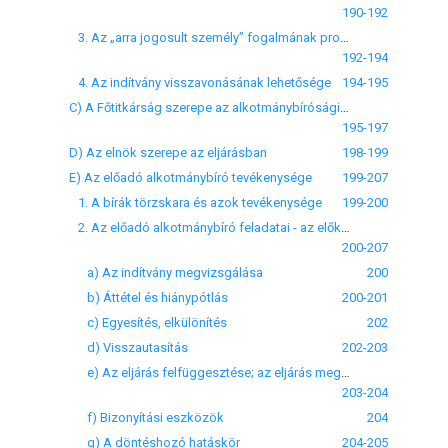
190-192
3. Az „arra jogosult személy” fogalmának problematikája
192-194
4. Az indítvány visszavonásának lehetősége
194-195
C) A Főtitkárság szerepe az alkotmánybírósági eljárásban
195-197
D) Az elnök szerepe az eljárásban
198-199
E) Az előadó alkotmánybíró tevékenysége
199-207
1. A bírák törzskara és azok tevékenysége
199-200
2. Az előadó alkotmánybíró feladatai - az előkészítő eljárás
200-207
a) Az indítvány megvizsgálása
200
b) Áttétel és hiánypótlás
200-201
c) Egyesítés, elkülönítés
202
d) Visszautasítás
202-203
e) Az eljárás felfüggesztése; az eljárás megszüntetése
203-204
f) Bizonyítási eszközök
204
g) A döntéshozó hatáskör
204-205