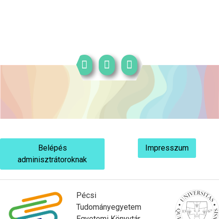
Belépés
Impresszum
adminisztrátoroknak
Pécsi
Tudományegyetem
Egyetemi Könyvtár