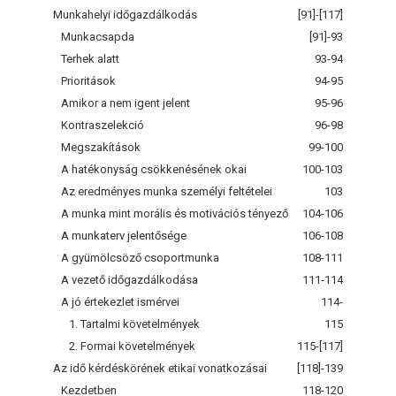
Munkahelyi időgazdálkodás
[91]-[117]
Munkacsapda
[91]-93
Terhek alatt
93-94
Prioritások
94-95
Amikor a nem igent jelent
95-96
Kontraszelekció
96-98
Megszakítások
99-100
A hatékonyság csökkenésének okai
100-103
Az eredményes munka személyi feltételei
103
A munka mint morális és motivációs tényező
104-106
A munkaterv jelentősége
106-108
A gyümölcsöző csoportmunka
108-111
A vezető időgazdálkodása
111-114
A jó értekezlet ismérvei
114-
1. Tartalmi követelmények
115
2. Formai követelmények
115-[117]
Az idő kérdéskörének etikai vonatkozásai
[118]-139
Kezdetben
118-120