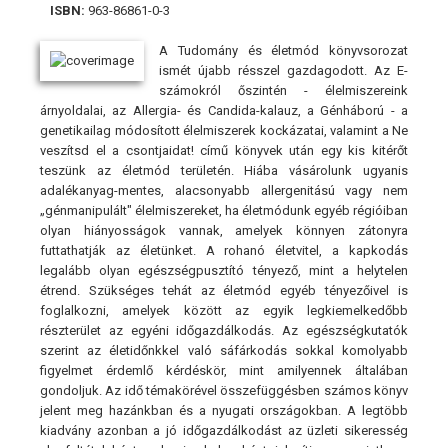
ISBN:
963-86861-0-3
A Tudomány és életmód könyvsorozat
ismét újabb résszel gazdagodott. Az E-
számokról őszintén - élelmiszereink
árnyoldalai, az Allergia- és Candida-kalauz, a Génháború - a
genetikailag módosított élelmiszerek kockázatai, valamint a Ne
veszítsd el a csontjaidat! című könyvek után egy kis kitérőt
teszünk az életmód területén. Hiába vásárolunk ugyanis
adalékanyag-mentes, alacsonyabb allergenitású vagy nem
„génmanipulált" élelmiszereket, ha életmódunk egyéb régióiban
olyan hiányosságok vannak, amelyek könnyen zátonyra
futtathatják az életünket. A rohanó életvitel, a kapkodás
legalább olyan egészségpusztító tényező, mint a helytelen
étrend. Szükséges tehát az életmód egyéb tényezőivel is
foglalkozni, amelyek között az egyik legkiemelkedőbb
részterület az egyéni időgazdálkodás. Az egészségkutatók
szerint az életidőnkkel való sáfárkodás sokkal komolyabb
figyelmet érdemlő kérdéskör, mint amilyennek általában
gondoljuk. Az idő témakörével összefüggésben számos könyv
jelent meg hazánkban és a nyugati országokban. A legtöbb
kiadvány azonban a jó időgazdálkodást az üzleti sikeresség