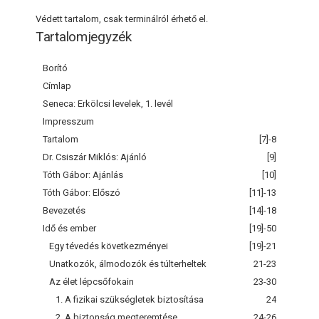
Védett tartalom, csak terminálról érhető el.
Tartalomjegyzék
Borító
Címlap
Seneca: Erkölcsi levelek, 1. levél
Impresszum
Tartalom
[7]-8
Dr. Csiszár Miklós: Ajánló
[9]
Tóth Gábor: Ajánlás
[10]
Tóth Gábor: Előszó
[11]-13
Bevezetés
[14]-18
Idő és ember
[19]-50
Egy tévedés következményei
[19]-21
Unatkozók, álmodozók és túlterheltek
21-23
Az élet lépcsőfokain
23-30
1. A fizikai szükségletek biztosítása
24
2. A biztonság megteremtése
24-26