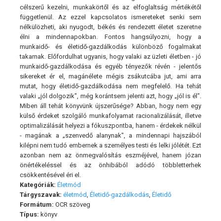
célszerű kezelni, munkakörtől és az elfoglaltság mértékétől
függetlenül. Az ezzel kapcsolatos ismereteket senki sem
nélkülözheti, aki nyugodt, békés és rendezett életet szeretne
élni a mindennapokban. Fontos hangsúlyozni, hogy a
munkaidő- és életidő-gazdálkodás különböző fogalmakat
takarnak. Előfordulhat ugyanis, hogy valaki az üzleti életben - jó
munkaidő-gazdálkodása és egyéb tényezők révén - jelentős
sikereket ér el, magánélete mégis zsákutcába jut, ami arra
mutat, hogy életidő-gazdálkodása nem megfelelő. Ha tehát
valaki „jól dolgozik", még korántsem jelenti azt, hogy „jól is él".
Miben áll tehát könyvünk újszerűsége? Abban, hogy nem egy
külső érdeket szolgáló munkafolyamat racionalizálását, illetve
optimalizálását helyezi a fókuszpontba, hanem - érdekek nélkül
- magának a „szenvedő alanynak", a mindennapi hajszából
kilépni nem tudó embernek a személyes testi és lelki jólétét. Ezt
azonban nem az önmegvalósítás eszméjével, hanem józan
önértékeléssel és az önhibából adódó többletterhek
csökkentésével éri el.
Kategóriák:
Életmód
Tárgyszavak:
életmód
,
Életidő-gazdálkodás
,
Életidő
Formátum:
OCR szöveg
Típus:
könyv