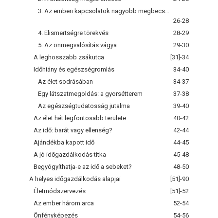
3. Az emberi kapcsolatok nagyobb megbecsülése
26-28
4. Elismertségre törekvés
28-29
5. Az önmegvalósítás vágya
29-30
A leghosszabb zsákutca
[31]-34
Időhiány és egészségromlás
34-40
Az élet sodrásában
34-37
Egy látszatmegoldás: a gyorsétterem
37-38
Az egészségtudatosság jutalma
39-40
Az élet hét legfontosabb területe
40-42
Az idő: barát vagy ellenség?
42-44
Ajándékba kapott idő
44-45
A jó időgazdálkodás titka
45-48
Begyógyíthatja-e az idő a sebeket?
48-50
A helyes időgazdálkodás alapjai
[51]-90
Életmódszervezés
[51]-52
Az ember három arca
52-54
Önfényképezés
54-56