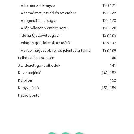
A természet könyve
120-121
A természet, az idő és az ember
121-122
A régmúlt tanulságai
122-123
A légbőlcsebb ember sorai
123-128
Idő az Újszövetségben
128-135
Világos gondolatok az időről
135-137
Az idő magasabb rendű jelentéstartalma
138-139
Felhasznált irodalom
140
Az idézett gondolkodók
141
Kazettaajánló
[142]-152
Kolofon
152
Könyvajánló
[153]-159
Hátsó borító