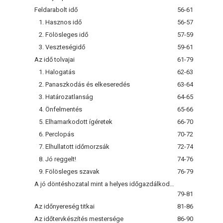
Feldarabolt idő
56-61
1. Hasznos idő
56-57
2. Fölösleges idő
57-59
3. Veszteségidő
59-61
Az idő tolvajai
61-79
1. Halogatás
62-63
2. Panaszkodás és elkeseredés
63-64
3. Határozatlanság
64-65
4. Önfelmentés
65-66
5. Elhamarkodott ígéretek
66-70
6. Perclopás
70-72
7. Elhullatott időmorzsák
72-74
8. Jó reggelt!
74-76
9. Fölösleges szavak
76-79
A jó döntéshozatal mint a helyes időgazdálkodás eszköze
79-81
Az időnyereség titkai
81-86
Az időtervkészítés mestersége
86-90