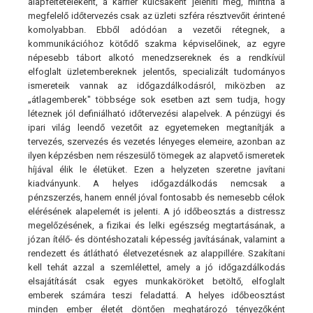
alapfeltételeként, a karrier kulcsaként jeleníti meg, mintha a
megfelelő időtervezés csak az üzleti szféra résztvevőit érintené
komolyabban. Ebből adódóan a vezetői rétegnek, a
kommunikációhoz kötődő szakma képviselőinek, az egyre
népesebb tábort alkotó menedzsereknek és a rendkívül
elfoglalt üzletembereknek jelentős, specializált tudományos
ismereteik vannak az időgazdálkodásról, miközben az
„átlagemberek" többsége sok esetben azt sem tudja, hogy
léteznek jól definiálható időtervezési alapelvek. A pénzügyi és
ipari világ leendő vezetőit az egyetemeken megtanítják a
tervezés, szervezés és vezetés lényeges elemeire, azonban az
ilyen képzésben nem részesülő tömegek az alapvető ismeretek
híjával élik le életüket. Ezen a helyzeten szeretne javítani
kiadványunk. A helyes időgazdálkodás nemcsak a
pénzszerzés, hanem ennél jóval fontosabb és nemesebb célok
elérésének alapelemét is jelenti. A jó időbeosztás a distressz
megelőzésének, a fizikai és lelki egészség megtartásának, a
józan ítélő- és döntéshozatali képesség javításának, valamint a
rendezett és átlátható életvezetésnek az alappillére. Szakítani
kell tehát azzal a szemlélettel, amely a jó időgazdálkodás
elsajátítását csak egyes munkaköröket betöltő, elfoglalt
emberek számára teszi feladattá. A helyes időbeosztást
minden ember életét döntően meghatározó tényezőként