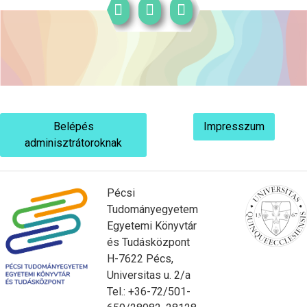
Belépés
Impresszum
adminisztrátoroknak
Pécsi
Tudományegyetem
Egyetemi Könyvtár
és Tudásközpont
H-7622 Pécs,
Universitas u. 2/a
Tel.: +36-72/501-