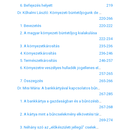
6. Befejezés helyett
219
Dr. Kőhalmi László: Környezeti büntetőjogunk de lege lata
220-266
1. Bevezetés
220-222
2. A magyar környezeti büntetőjog kialakulása
222-234
3. A környezetkárosítás
235-236
4. Környezetkárosítás
236-246
5. Természetkárosítás
246-257
6. Környezetre veszélyes hulladék jogellenes elhelyezése
257-265
7. Összegzés
265-266
Dr. Misi Mária: A bankkártyával kapcsolatos bűncselekmények szabályozásáról - a jogalkalmazó szemével
267-285
1. A bankkártya a gazdaságban és a bűnözésben
267-268
2. A kártya mint a bűncselekmény elkövetési tárgya
269-274
3. Néhány szó az „előkészületi jellegű” cselekményekről