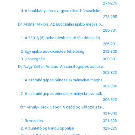
274-276
4. A bankkártya és a vagyon elleni bűncselekmények
276-285
Dr. Molnár Miklós: Az adócsalás újabb megvalósulásai
286-301
1. A 310. § (5) bekezdésbe ütköző adócsalás dogmatikai kérdései
286-291
2. Egy újabb adókikerülési lehetőség
292-300
3. Összegzés
300-301
Dr. Nagy Zoltán András: A számítógépes bűncselekmények hazai szabályozása
302-320
1. A számítógépes bűncselekményeket meghatározó nemzetközi dokumentumok
302-306
2. A számítógépes bűncselekményekre vonatkozó magyar jogalkotás
306-320
Tóth Mihály-Török Gábor: A csődjog változó szempontrendszerének hatása a büntetőjogi szabályozásra
321-340
1. Bevezetés
321-323
2. A büntetőjog kiindulópontjai
323-325