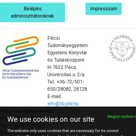
Belépés
Impresszum
adminisztrátoroknak
Pécsi
Tudományegyetem
Egyetemi Könyvtár
és Tudásközpont
H-7622 Pécs,
Universitas u. 2/a
Tel.: +36-72/501-
650/28082, 28128
E-mail:
info@lib.pte.hu
Pécsi Tudományegyetem
Magyar nyelvre v
We use cookies on our site
H-7622 Pécs, Vasvári Pál utca 4.
Tel.: +36-72/501-500
The website only uses cookies that are necessary for its correct
E-mail:
info@pte.hu