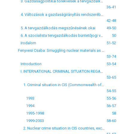
3. Gazdaságpolitikai törekvések a tervgazdálkodás megszilárdítására
36-41
4. Változások a gazdaságirányítás rendszerében. Az új gazdasági mechanizmus
42-48
5. A tervgazdálkodás megszűnésének okai
49-50
6. A szocialista tervgazdálkodás büntetőjogi védelme alakulásának sematikus áttekintése
50
Irodalom
51-52
Fenyvesi Csaba: Smuggling nuclear materials as a special kind of economic crimes
53-74
Introduction
53-54
I. INTERNATIONAL CRIMINAL SITUATION REGARDING NUCLEAR MATERIALS
53-65
1. Criminal situation in CIS (Commonwealth of Independent States countries regarding nuclear materials
54-55
1993
55-56
1994
56-57
1995-1998
58
1999-2003
58-60
2. Nuclear crime situation in CIS countries, excluding Russia