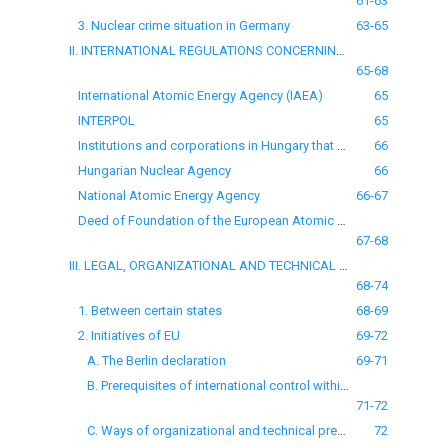
61-63
3. Nuclear crime situation in Germany
63-65
II. INTERNATIONAL REGULATIONS CONCERNING ABUSE OF NUCLEAR MATERIALS
65-68
International Atomic Energy Agency (IAEA)
65
INTERPOL
65
Institutions and corporations in Hungary that deal with the protection and the decresement of smuggling nuclear materials
66
Hungarian Nuclear Agency
66
National Atomic Energy Agency
66-67
Deed of Foundation of the European Atomic Energy Union
67-68
III. LEGAL, ORGANIZATIONAL AND TECHNICAL WAYS AND POSSIBILITIES OF PREVENTING THE ABUSE OF NUCLEAR MATERIALS
68-74
1. Between certain states
68-69
2. Initiatives of EU
69-72
A. The Berlin declaration
69-71
B. Prerequisites of international control within the EU
71-72
C. Ways of organizational and technical prevention
72