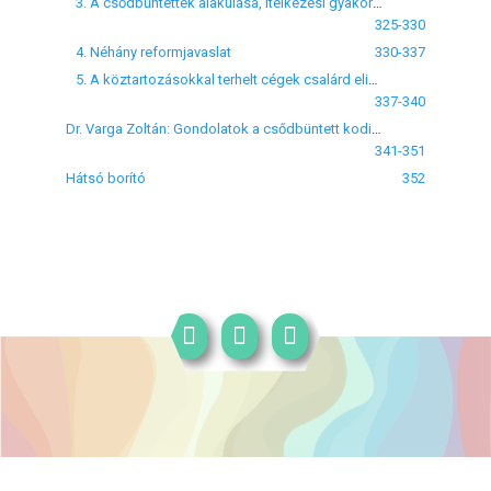
3. A csődbűntettek alakulása, ítélkezési gyakorlata
325-330
4. Néhány reformjavaslat
330-337
5. A köztartozásokkal terhelt cégek csalárd elidegenítése
337-340
Dr. Varga Zoltán: Gondolatok a csődbüntett kodifikációs munkája kapcsán
341-351
Hátsó borító
352