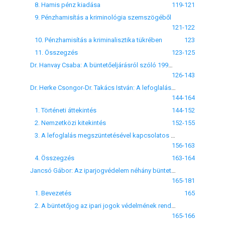
8. Hamis pénz kiadása
119-121
9. Pénzhamisítás a kriminológia szemszögéből
121-122
10. Pénzhamisítás a kriminalisztika tükrében
123
11. Összegzés
123-125
Dr. Hanvay Csaba: A büntetőeljárásról szóló 1998. évi XIX. törvény várható hatása a gazdasági bűncselekmények felderítésére
126-143
Dr. Herke Csongor-Dr. Takács István: A lefoglalás megszüntetésének egyes kérdései
144-164
1. Történeti áttekintés
144-152
2. Nemzetközi kitekintés
152-155
3. A lefoglalás megszüntetésével kapcsolatos gyakorlati problémák
156-163
4. Összegzés
163-164
Jancsó Gábor: Az iparjogvédelem néhány büntetőjogi összefüggése
165-181
1. Bevezetés
165
2. A büntetőjog az ipari jogok védelmének rendszerében
165-166