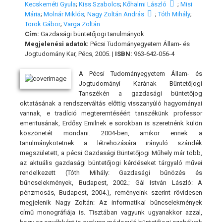
Kecskeméti Gyula
;
Kiss Szabolcs
;
Kőhalmi László
;
Misi
Mária
;
Molnár Miklós
;
Nagy Zoltán András
;
Tóth Mihály
;
Török Gábor
;
Varga Zoltán
Cím:
Gazdasági büntetőjogi tanulmányok
Megjelenési adatok:
Pécsi Tudományegyetem Állam- és
Jogtudomány Kar, Pécs, 2005. |
ISBN:
963-642-056-4
A Pécsi Tudományegyetem Állam- és
Jogtudományi Karának Büntetőjogi
Tanszékén a gazdasági büntetőjog
oktatásának a rendszerváltás előttig visszanyúló hagyományai
vannak, e tradíció megteremtéséért tanszékünk professor
emeritusának, Erdősy Emilnek e sorokban is szeretnénk külön
köszönetét mondani. 2004-ben, amikor ennek a
tanulmánykötetnek a létrehozására irányuló szándék
megszületett, a pécsi Gazdasági Büntetőjogi Műhely már több,
az aktuális gazdasági büntetőjogi kérdéseket tárgyaló művei
rendelkezett (Tóth Mihály: Gazdasági bűnözés és
bűncselekmények, Budapest, 2002.; Gál István László: A
pénzmosás, Budapest, 2004.), reményeink szerint rövidesen
megjelenik Nagy Zoltán: Az informatikai bűncselekmények
című monográfiája is. Tisztában vagyunk ugyanakkor azzal,