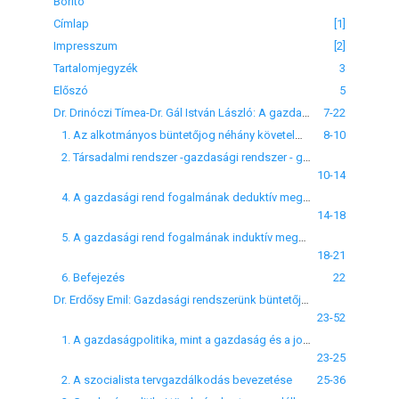
Borító
Címlap
[1]
Impresszum
[2]
Tartalomjegyzék
3
Előszó
5
Dr. Drinóczi Tímea-Dr. Gál István László: A gazdasági rend fogalmának meghatározási kísérletei
7-22
1. Az alkotmányos büntetőjog néhány követelménye a gazdasági büntetőjog tekintetében
8-10
2. Társadalmi rendszer -gazdasági rendszer - gazdasági rend
10-14
4. A gazdasági rend fogalmának deduktív megközelítése
14-18
5. A gazdasági rend fogalmának induktív megközelítése
18-21
6. Befejezés
22
Dr. Erdősy Emil: Gazdasági rendszerünk büntetőjogi védelme a tervgazdálkodás időszakában
23-52
1. A gazdaságpolitika, mint a gazdaság és a jog közvetítő eszköze
23-25
2. A szocialista tervgazdálkodás bevezetése
25-36