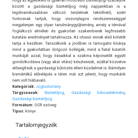
hogy az egyébként is gyakran módosuló büntetőjogi szabályok
között a gazdasági büntetőjog még napjainkban is a
legdinamikusabban változó területnek tekinthető, ezért
fontosnak tartjuk, hogy viszonylagos rendszerességgel
megjelenjen egy olyan tanulmánygyűjtemény, amely a témával
foglalkozó elméleti és gyakorlati szakemberek legfrissebb
kutatási eredményeit tartalmazza. Az olvasó ennek első kötetét
tartja a kezében. Tanszékünk a jövőben is támogatni kívánja
mind a gyakorlatban dolgozó kollégák, mind a fiatal kutatók
munkáját azzal, hogy írásaikkal a szakma képviselőit együtt
gondolkodásra (vagy akár vitára) késztessük, ezáltal közvetve
elősegítsük a gazdasági bűnözés elleni küzdelmet is. Bármilyen
kismértékű előrelépés e téren már azt jelenti, hogy munkánk
nem volt hiábavaló.
Kategóriák:
Jogtudomány
Tárgyszavak:
Büntetőjog
,
Gazdasági bűncselekmény
,
Gazdasági büntetőjog
Formátum:
OCR szöveg
Típus:
könyv
Tartalomjegyzék