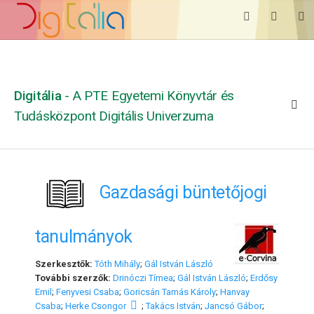
Digitália
- A PTE Egyetemi Könyvtár és
Tudásközpont Digitális Univerzuma
Gazdasági büntetőjogi
tanulmányok
Szerkesztők:
Tóth Mihály
;
Gál István László
További szerzők:
Drinóczi Tímea
;
Gál István László
;
Erdősy
Emil
;
Fenyvesi Csaba
;
Goricsán Tamás Károly
;
Hanvay
Csaba
;
Herke Csongor
;
Takács István
;
Jancsó Gábor
;