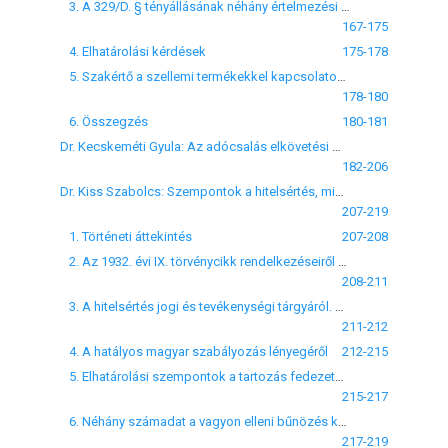
3. A 329/D. § tényállásának néhány értelmezési kérdése
167-175
4. Elhatárolási kérdések
175-178
5. Szakértő a szellemi termékekkel kapcsolatos büntető eljárásokban
178-180
6. Összegzés
180-181
Dr. Kecskeméti Gyula: Az adócsalás elkövetési magatartásairól és a csalástól történő elhatárolás körében felmerülő álláspontokról
182-206
Dr. Kiss Szabolcs: Szempontok a hitelsértés, mint vagyon elleni bűncselekmény büntetőjogi megítéléséhez
207-219
1. Történeti áttekintés
207-208
2. Az 1932. évi IX. törvénycikk rendelkezéseiről dióhéjban
208-211
3. A hitelsértés jogi és tevékenységi tárgyáról. Bevégzés, kísérlet és a jóvátétel
211-212
4. A hatályos magyar szabályozás lényegéről
212-215
5. Elhatárolási szempontok a tartozás fedezetének elvonásától
215-217
6. Néhány számadat a vagyon elleni bűnözés köréből, a hitelsértések érintésével
217-219