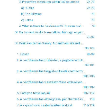
3. Preventive measures within CIS countries
72-73
a) Russia
72-73
b) The Ukraine
73
c) Latvia
73
4. What is there to be done with Russian nuclear experts?
74
Dr. Gál István László: Nemzetközi bűnügyi együttműködés a pénzmosás elleni küzdelem területén
75-97
Dr. Goricsán Tamás Károly: A pénzhamisításról, Uniós kitekintéssel
98-125
1. Előszó
98-99
2. A pénzhamisításról röviden, a jogtörténet tükrében
99-101
3. A pénzhamisítás tárgyában keletkezett közösségi normák
101-105
4. A pénzhamisítás visszaszorítása érdekében alkalmazott gyakorlati technikák
105-107
5. Hatályos tényállásunk
107-117
6. A pénzhamisítás elősegítése, pénzhamisítás előkészülete
118
7. A kapcsolódó szabálysértési alakzat
118-119