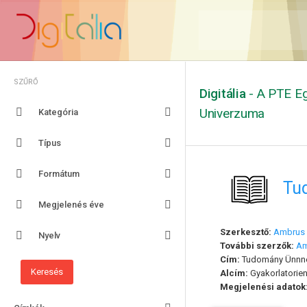
SZŰRŐ
Digitália
- A PTE Eg
Univerzuma
Kategória
Típus
Formátum
Tu
Megjelenés éve
Szerkesztő:
Ambrus 
Nyelv
További szerzők:
Am
Cím:
Tudomány Ünnne
Alcím:
Gyakorlatorien
Megjelenési adatok