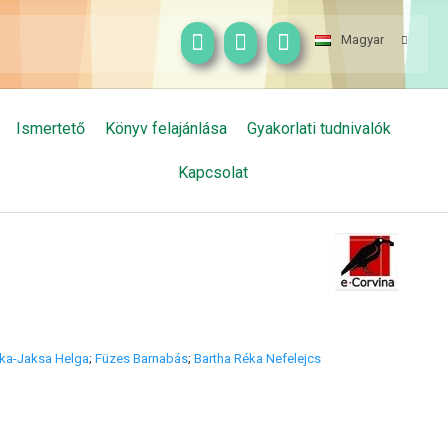
Magyar
Ismertető
Könyv felajánlása
Gyakorlati tudnivalók
Kapcsolat
ka-Jaksa Helga
;
Füzes Barnabás
;
Bartha Réka Nefelejcs