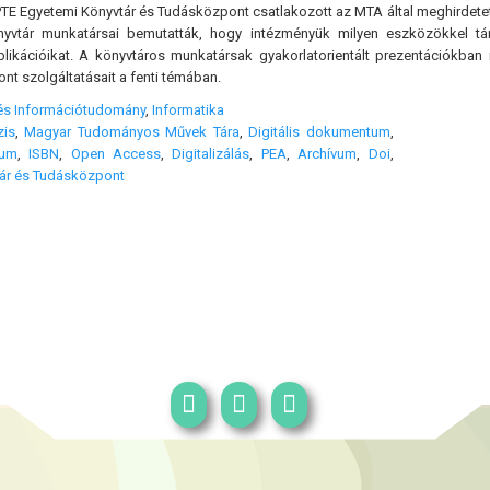
PTE Egyetemi Könyvtár és Tudásközpont csatlakozott az MTA által meghirde
nyvtár munkatársai bemutatták, hogy intézményük milyen eszközökkel t
blikációikat. A könyvtáros munkatársak gyakorlatorientált prezentációkban
t szolgáltatásait a fenti témában.
 és Információtudomány
,
Informatika
zis
,
Magyar Tudományos Művek Tára
,
Digitális dokumentum
,
vum
,
ISBN
,
Open Access
,
Digitalizálás
,
PEA
,
Archívum
,
Doi
,
ár és Tudásközpont