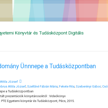
yetemi Könyvtár és Tudásközpont Digitális
domány Ünnnepe a Tudásközpontban
Attila József
brus Attila József
;
Szellőné Fábián Mária
;
Fekete Rita
;
Szeberényi Gábor
;
Csó
pe a Tudásközpontban
tált prezentációk könyvtárosoktól : Videókönyv
:
PTE Egyetemi könyvtár és Tudásközpont, Pécs, 2015.