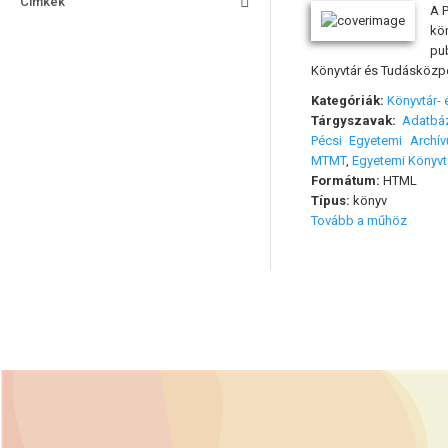
Címkék
A 
kö
pu
Könyvtár és Tudásközpon
Kategóriák:
Könyvtár-
Tárgyszavak:
Adatbá
Pécsi Egyetemi Archí
MTMT
,
Egyetemi Könyvt
Formátum:
HTML
Típus:
könyv
Tovább a műhöz