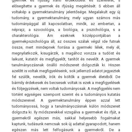
gyermek és ifjúság iránti érdeklődést és szeretetet, s
elősegítette a gyermek és ifjúság megértését. S ebben áll
voltakép a gyermektanulmány jelentősége. Megalakult egy új
tudomány, a gyermektanulmány, mely ugyan számos más
tudományággal áll kapcsolatban, minők, az embertan, a
néprajz, a szociológia, a biológia, a pszichológia, s a
charakterológia. Ám ezeknek középpontjában a
gyermekpszichológia áll, az összes szálak végül ide futnak
össze, mert mindepnek forrása a gyermeki lélek, mely él,
megnyilatkozik, kisugárzik, s magához vonzza a tudóst és
laikust, kutatót és megfigyelőt, tanítót és nevelőt. A gyermek
tanulmányozásnak önálló módszereit dolgozták ki. Hiszen
azelőtt is voltak megfigyeléseink, sok jellemző adatot jegyeztek
fel szülők, nevelők, írók és költők a gyermek életéből. De
bármily érdekesek és becsesek voltak is ezek a megfigyelések
és följegyzések, nem voltak tudományosak. A megfigyelés nem
történt egységes szempont szerint és a tudományos kutatás
módszereivel. A gyermektanulmány éppen azzal lett
tudományossá, hogy a tanulmányozásnak külön módszereit
dolgozta ki. Ily módszerekkel vizsgálva a gyermeket és ifjút, a
gyermekről egészen más, sakkal helyesebb fogalmakat
kaptunk, tudásunk nemcsak sok új adattal gyarapodott, hanem
egészen más lett felfogásunk a gyermekről. De a