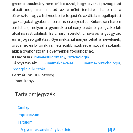
gyermektanulmány nem éri be azzal, hogy elvont igazságokat
állapít meg, nem marad az elmélet területén, hanem arra
törekszik, hogy a helyesebb felfogást és az általa megállapított
igazságokat gyakorlati téren is érvényesítse. Különösen három
terület az, melyen a gyermektanulmány eredményei gyakorlati
alkalmazást találnak. Ez a három terület: a nevelés, a gyógyítás
és a jogszolgáltatás. Gyermektanulmányra tehát a nevelőnek,
orvosnak és bírónak van leginkább szüksége, szóval azoknak,
akik a gyakorlatban a gyermekkel foglalkoznak.
Kategóriák:
Neveléstudomány
,
Pszichológia
Tárgyszavak:
Gyermeknevelés
,
Gyermekpszichológia
,
Pedagógiai kutatás
Formátum:
OCR szöveg
Típus:
könyv
Tartalomjegyzék
Címlap
Impresszum
Tartalom
I. A gyermektanulmány kezdete
[5]-8