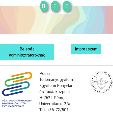
Belépés
Impresszum
adminisztrátoroknak
Pécsi
Tudományegyetem
Egyetemi Könyvtár
és Tudásközpont
H-7622 Pécs,
Universitas u. 2/a
Tel.: +36-72/501-