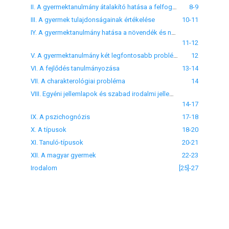
II. A gyermektanulmány átalakító hatása a felfogásra
8-9
III. A gyermek tulajdonságainak értékelése
10-11
IY. A gyermektanulmány hatása a növendék és nevelő viszonyának kialakulására
11-12
V. A gyermektanulmány két legfontosabb probléma-köre
12
VI. A fejlődés tanulmányozása
13-14
VII. A charakterológiai probléma
14
VIII. Egyéni jellemlapok és szabad irodalmi jellemzés
14-17
IX. A pszichognózis
17-18
X. A típusok
18-20
XI. Tanuló-típusok
20-21
XII. A magyar gyermek
22-23
Irodalom
[25]-27