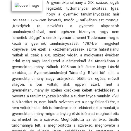
A gyermektanulmány a XIX. század egyik
legszebb tudományos alkotása. Igaz,
hogy a gyermek tanulmányozását már
Rousseau 1762-ben követeli, midőn „Emil“-jében azt mondja:
„Kezdjétek (a nevelést) a gyermek alaposabb
tanulmányozásával, mert egészen bizonyos, hogy nem
ismeritek eléggé“ s ennek nyomán a német Tiedemann meg is
kezdi a gyermek tanulmányozását 1787-ben megjelent
könyvével. De ezek a kezdeményezések szinte hatástalanul
múltak el, csak a XIX. század végén, a nyolcvanas években
indul meg nagy lendülettel a németeknél és Amerikában a
gyermektanulmány. Nálunk 1905-ban kél életre Nagy László
alkotása, a Gyermektanulmányi Társaság. Rövid idő alatt a
gyermektanulmány nagy arányokat öltött az egész művelt
világon, s bár voltak, akik éppen azért, mert a
gyermektanulmány ily széles körökben keltett érdeklődést, s
bevonta a tanulmányozás körébe a tudományos munkán kívül
álló köröket is, nem látták szívesen ezt a nagy fellendülést, s
nem voltak hajlandók tudományosnak tekinteni ezt a munkát, a
gyermektanulmány mégis aránylag rövid idő alatt meghódította
az elméket és a szíveket. Meghódította az elméket, önálló
tudománnyá lett, s meghódította a szíveket, megnövelte a